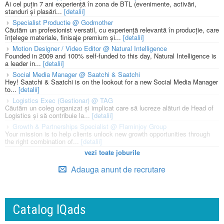
Ai cel puțin 7 ani experiență în zona de BTL (evenimente, activări,
standuri și plasări...
[detalii]
Specialist Productie @ Godmother
Căutăm un profesionist versatil, cu experiență relevantă în producție, care
înțelege materiale, finisaje premium și...
[detalii]
Motion Designer / Video Editor @ Natural Intelligence
Founded in 2009 and 100% self-funded to this day, Natural Intelligence is
a leader in...
[detalii]
Social Media Manager @ Saatchi & Saatchi
Hey! Saatchi & Saatchi is on the lookout for a new Social Media Manager
to...
[detalii]
Logistics Exec (Gestionar) @ TAG
Căutăm un coleg organizat și implicat care să lucreze alături de Head of
Logistics și să contribuie la...
[detalii]
Growth & Partnerships Specialist @ Flaminjoy Group
Your mission is to help clients unlock new growth opportunities through
the right combination of...
[detalii]
vezi toate joburile
Adauga anunt de recrutare
Catalog IQads