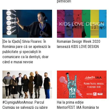
petreceri
[De la IQads] Silvia Floares: În
Romanian Design Week 2020
România pare că se apelează la
lansează KIDS LOVE DESIGN
publicitate și specialiști în
comunicare ca la dentiști, doar
când e musai nevoie
#CișmigiuMonAmour. Parcul
Hai la prima ediție
Cișmigiu se salvează cu iubire
MentorFEST. IAA România te