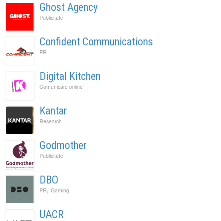
Ghost Agency
Publicitate
Confident Communications
PR
Digital Kitchen
Comunicare online
Kantar
Research
Godmother
Publicitate
DBO
,
PR
Gaming
UACR