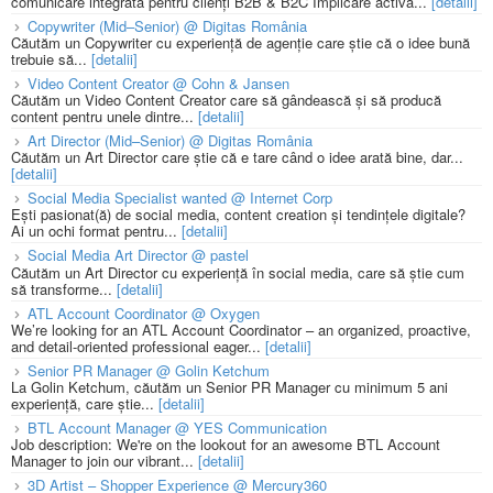
comunicare integrată pentru clienți B2B & B2C Implicare activă...
[detalii]
Copywriter (Mid–Senior) @ Digitas România
Căutăm un Copywriter cu experiență de agenție care știe că o idee bună
trebuie să...
[detalii]
Video Content Creator @ Cohn & Jansen
Căutăm un Video Content Creator care să gândească și să producă
content pentru unele dintre...
[detalii]
Art Director (Mid–Senior) @ Digitas România
Căutăm un Art Director care știe că e tare când o idee arată bine, dar...
[detalii]
Social Media Specialist wanted @ Internet Corp
Ești pasionat(ă) de social media, content creation și tendințele digitale?
Ai un ochi format pentru...
[detalii]
Social Media Art Director @ pastel
Căutăm un Art Director cu experiență în social media, care să știe cum
să transforme...
[detalii]
ATL Account Coordinator @ Oxygen
We’re looking for an ATL Account Coordinator – an organized, proactive,
and detail-oriented professional eager...
[detalii]
Senior PR Manager @ Golin Ketchum
La Golin Ketchum, căutăm un Senior PR Manager cu minimum 5 ani
experiență, care știe...
[detalii]
BTL Account Manager @ YES Communication
Job description: We're on the lookout for an awesome BTL Account
Manager to join our vibrant...
[detalii]
3D Artist – Shopper Experience @ Mercury360