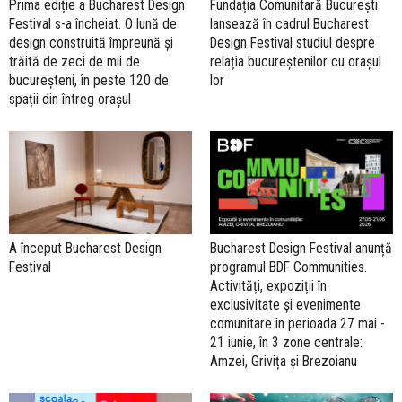
Prima ediție a Bucharest Design
Fundația Comunitară București
Festival s-a încheiat. O lună de
lansează în cadrul Bucharest
design construită împreună și
Design Festival studiul despre
trăită de zeci de mii de
relația bucureștenilor cu orașul
bucureșteni, în peste 120 de
lor
spații din întreg orașul
A început Bucharest Design
Bucharest Design Festival anunță
Festival
programul BDF Communities.
Activități, expoziții în
exclusivitate şi evenimente
comunitare în perioada 27 mai -
21 iunie, în 3 zone centrale:
Amzei, Grivița și Brezoianu