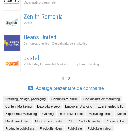
Organizatii profesionale
Zenith Romania
Media
Beans United
,
Comunicare online
Consultanta de marketing
pastel
,
,
Publicitate
Experiential Marketing
Employer Branding
Adauga prezentare de companie
Branding, design, packaging
Comunicare online
Consultanta de marketing
Content Marketing
Dezvoltare web
Employer Branding
Evenimente / BTL
Experiential Marketing
Gaming
Interactive Retail
Marketing direct
Media
Mobile marketing
Monitorizare media
PR
Productie audio
Productie foto
Productie publicitara
Productie video
Publicitate
Publicitate indoor