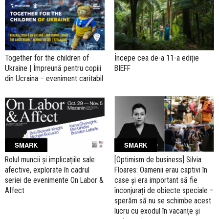
Together for the children of
Începe cea de-a 11-a ediție
Ukraine | Împreună pentru copiii
BIEFF
din Ucraina – eveniment caritabil
SMARK
SMARK
Rolul muncii și implicațiile sale
[Optimism de business] Silvia
afective, explorate în cadrul
Floares: Oamenii erau captivi în
seriei de evenimente On Labor &
case și era important să fie
Affect
înconjurați de obiecte speciale –
sperăm să nu se schimbe acest
lucru cu exodul în vacanțe și