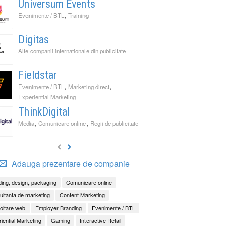
Universum Events
,
Evenimente / BTL
Training
Digitas
Alte companii internationale din publicitate
Fieldstar
,
,
Evenimente / BTL
Marketing direct
Experiential Marketing
ThinkDigital
,
,
Media
Comunicare online
Regii de publicitate
Adauga prezentare de companie
ing, design, packaging
Comunicare online
ltanta de marketing
Content Marketing
oltare web
Employer Branding
Evenimente / BTL
iential Marketing
Gaming
Interactive Retail