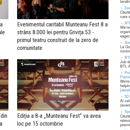
tendin
Soc
Căută
care 
AT
la
Evenimentul caritabil Munteanu Fest 8 a
We’re
ale
strâns 8.000 lei pentru Grivița 53 -
organi
eager
primul teatru construit de la zero de
Se
La Go
comunitate
minim
BT
Job d
BTL A
Pro
Flami
We're
helpi
[detali
3D 
Ai ce
(eveni
Spe
 din
Ediția a 8-a „Munteanu Fest” va avea
Căută
releva
ea
loc pe 15 octombrie
premi