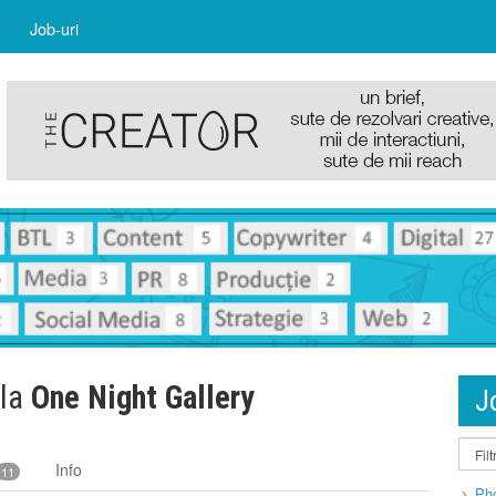
Job-uri
 la
One Night Gallery
J
Info
11
Pho