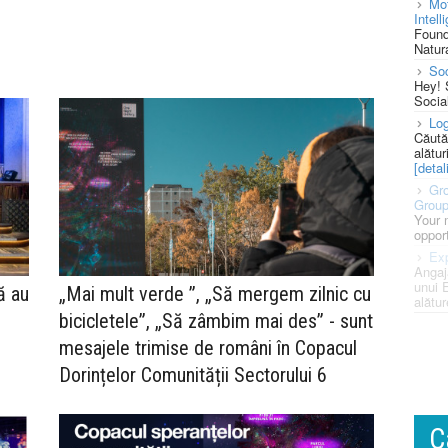
Mot
Intell
Found
Natura
So
Hey! 
Socia
Log
Căută
alătur
[detali
Gro
Grou
Your 
opport
Exp
Angaj
unui 
ă au
„Mai mult verde ”, „Să mergem zilnic cu
alătur
bicicletele”, „Să zâmbim mai des” - sunt
mesajele trimise de români în Copacul
Dorințelor Comunității Sectorului 6
C