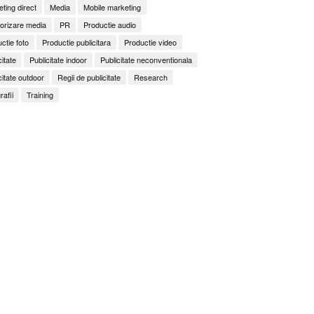
ting direct
Media
Mobile marketing
orizare media
PR
Productie audio
ctie foto
Productie publicitara
Productie video
citate
Publicitate indoor
Publicitate neconventionala
citate outdoor
Regii de publicitate
Research
rafii
Training