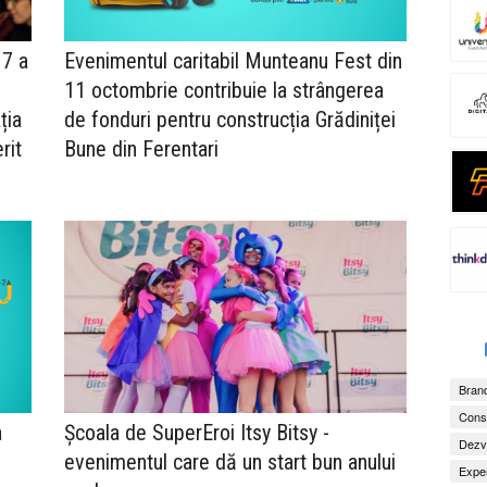
 7 a
Evenimentul caritabil Munteanu Fest din
11 octombrie contribuie la strângerea
ția
de fonduri pentru construcția Grădiniței
rit
Bune din Ferentari
Brand
Consu
a
Școala de SuperEroi Itsy Bitsy -
Dezv
evenimentul care dă un start bun anului
Exper