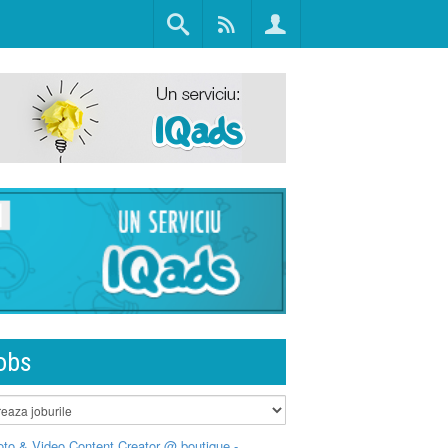
obs
to & Video Content Creator @ boutique -