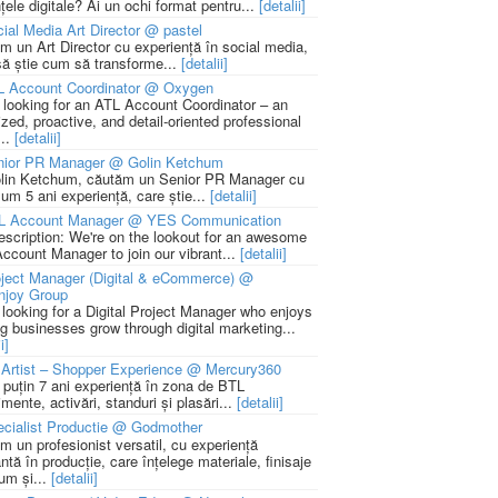
țele digitale? Ai un ochi format pentru...
[detalii]
ial Media Art Director @ pastel
m un Art Director cu experiență în social media,
să știe cum să transforme...
[detalii]
L Account Coordinator @ Oxygen
 looking for an ATL Account Coordinator – an
zed, proactive, and detail-oriented professional
...
[detalii]
nior PR Manager @ Golin Ketchum
lin Ketchum, căutăm un Senior PR Manager cu
um 5 ani experiență, care știe...
[detalii]
L Account Manager @ YES Communication
escription: We're on the lookout for an awesome
ccount Manager to join our vibrant...
[detalii]
ject Manager (Digital & eCommerce) @
njoy Group
 looking for a Digital Project Manager who enjoys
ng businesses grow through digital marketing...
i]
Artist – Shopper Experience @ Mercury360
l puțin 7 ani experiență în zona de BTL
mente, activări, standuri și plasări...
[detalii]
cialist Productie @ Godmother
m un profesionist versatil, cu experiență
ntă în producție, care înțelege materiale, finisaje
um și...
[detalii]