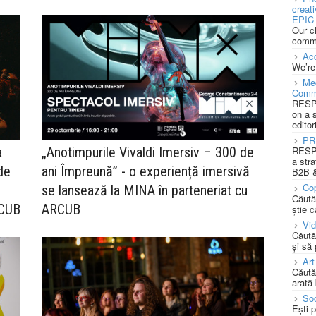
creat
EPIC 
Our c
commu
Acc
We’re
Med
Comm
RESPO
on a 
editor
PR
a
„Anotimpurile Vivaldi Imersiv – 300 de
RESPO
a stra
de
ani Împreună” - o experiență imersivă
B2B &
Cop
se lansează la MINA în parteneriat cu
Căută
RCUB
ARCUB
știe c
Vi
Căută
și să
Art
Căută
arată 
Soc
Ești 