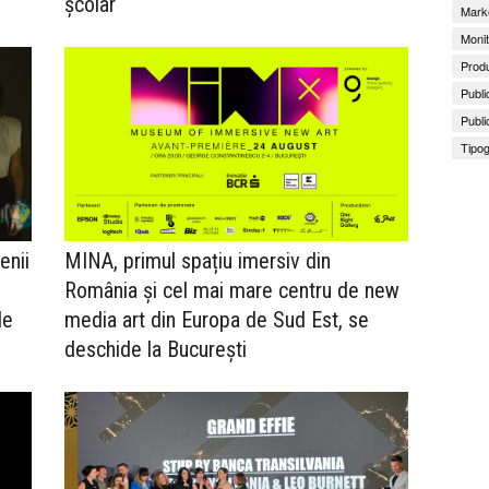
școlar
Marke
Monit
Produ
Publi
Publi
Tipog
enii
MINA, primul spațiu imersiv din
România și cel mai mare centru de new
de
media art din Europa de Sud Est, se
deschide la București