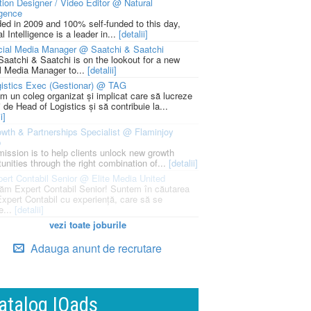
ion Designer / Video Editor @ Natural
igence
ed in 2009 and 100% self-funded to this day,
l Intelligence is a leader in...
[detalii]
cial Media Manager @ Saatchi & Saatchi
Saatchi & Saatchi is on the lookout for a new
l Media Manager to...
[detalii]
istics Exec (Gestionar) @ TAG
m un coleg organizat și implicat care să lucreze
i de Head of Logistics și să contribuie la...
i]
wth & Partnerships Specialist @ Flaminjoy
p
mission is to help clients unlock new growth
unities through the right combination of...
[detalii]
ert Contabil Senior @ Elite Media United
ăm Expert Contabil Senior! Suntem în căutarea
Expert Contabil cu experiență, care să se
e...
[detalii]
vezi toate joburile
Adauga anunt de recrutare
atalog IQads