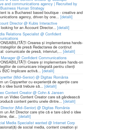
ive and communications agency | Recruited by
Business Human Strategy
lient is a Bucharest based boutique - creative and
nications agency, driven by one...
[detalii]
ount Director @ Kubis Interactive
 looking for an Account Director...
[detalii]
ia Relations Specialist @ Confident
unications
NSABILITĂȚI Crearea și implementarea hands-
strategiilor de presă Redactarea de conținut
ial: comunicate de presă, interviuri,...
[detalii]
 Manager @ Confident Communications
NSABILITĂȚI Creare și implementare hands-on
tegiilor de comunicare integrată pentru clienți
 B2C Implicare activă...
[detalii]
ywriter (Mid–Senior) @ Digitas România
m un Copywriter cu experiență de agenție care
ă o idee bună trebuie să...
[detalii]
deo Content Creator @ Cohn & Jansen
m un Video Content Creator care să gândească
 producă content pentru unele dintre...
[detalii]
 Director (Mid–Senior) @ Digitas România
m un Art Director care știe că e tare când o idee
bine, dar...
[detalii]
ial Media Specialist wanted @ Internet Corp
pasionat(ă) de social media, content creation și