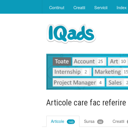
Continut
Creatii
Servicii
Index
Articole care fac referire
Articole
Sursa
Creatii
143
66