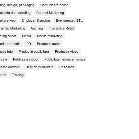
ing, design, packaging
Comunicare online
ltanta de marketing
Content Marketing
oltare web
Employer Branding
Evenimente / BTL
iential Marketing
Gaming
Interactive Retail
ting direct
Media
Mobile marketing
orizare media
PR
Productie audio
ctie foto
Productie publicitara
Productie video
citate
Publicitate indoor
Publicitate neconventionala
citate outdoor
Regii de publicitate
Research
rafii
Training