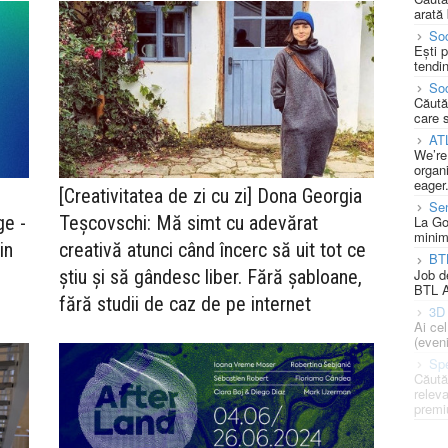
arată 
Soc
Ești 
tendin
Soc
Căută
care 
AT
We’re
organi
eager
[Creativitatea de zi cu zi] Dona Georgia
Se
ge -
Teșcovschi: Mă simt cu adevărat
La Go
minim
in
creativă atunci când încerc să uit tot ce
BT
Job d
știu și să gândesc liber. Fără șabloane,
BTL A
fără studii de caz de pe internet
3D 
Ai ce
(eveni
Spe
Căută
releva
premi