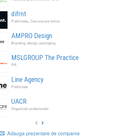
difrnt
,
Publicitate
Comunicare online
AMPRO Design
Branding, design, packaging
MSLGROUP The Practice
PR
Line Agency
Publicitate
UACR
Organizatii profesionale
Adauga prezentare de companie