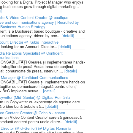
 looking for a Digital Project Manager who enjoys
ng businesses grow through digital marketing...
i]
to & Video Content Creator @ boutique -
ive and communications agency | Recruited by
Business Human Strategy
lient is a Bucharest based boutique - creative and
nications agency, driven by one...
[detalii]
ount Director @ Kubis Interactive
 looking for an Account Director...
[detalii]
ia Relations Specialist @ Confident
unications
NSABILITĂȚI Crearea și implementarea hands-
strategiilor de presă Redactarea de conținut
ial: comunicate de presă, interviuri,...
[detalii]
 Manager @ Confident Communications
NSABILITĂȚI Creare și implementare hands-on
tegiilor de comunicare integrată pentru clienți
 B2C Implicare activă...
[detalii]
ywriter (Mid–Senior) @ Digitas România
m un Copywriter cu experiență de agenție care
ă o idee bună trebuie să...
[detalii]
deo Content Creator @ Cohn & Jansen
m un Video Content Creator care să gândească
 producă content pentru unele dintre...
[detalii]
 Director (Mid–Senior) @ Digitas România
m un Art Director care știe că e tare când o idee