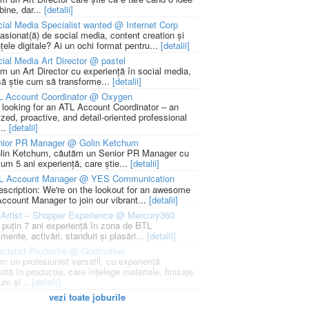
bine, dar...
[detalii]
ial Media Specialist wanted @ Internet Corp
pasionat(ă) de social media, content creation și
țele digitale? Ai un ochi format pentru...
[detalii]
ial Media Art Director @ pastel
m un Art Director cu experiență în social media,
să știe cum să transforme...
[detalii]
L Account Coordinator @ Oxygen
 looking for an ATL Account Coordinator – an
zed, proactive, and detail-oriented professional
...
[detalii]
nior PR Manager @ Golin Ketchum
lin Ketchum, căutăm un Senior PR Manager cu
um 5 ani experiență, care știe...
[detalii]
L Account Manager @ YES Communication
escription: We're on the lookout for an awesome
ccount Manager to join our vibrant...
[detalii]
Artist – Shopper Experience @ Mercury360
l puțin 7 ani experiență în zona de BTL
mente, activări, standuri și plasări...
[detalii]
cialist Productie @ Godmother
m un profesionist versatil, cu experiență
ntă în producție, care înțelege materiale, finisaje
um și...
[detalii]
vezi toate joburile