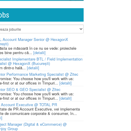
obs
L Account Manager Senior @ HexagonX
rești)
 ăsta se măsoară în ce nu se vede: proiectele
ies bine pentru că...
[detalii]
cialist Implementare BTL / Field Implementation
alist @ HexagonX (București)
m dintr-o hală...
[detalii]
ior Performance Marketing Specialist @ Zitec
romise: You choose how you'll work with us:
-first or at our offices in Timpuri...
[detalii]
nior SEO & GEO Specialist @ Zitec
romise: You choose how you'll work with us:
-first or at our offices in Timpuri...
[detalii]
 Account Executive @ TOTAL PR
litate de PR Account Executive, vei implementa
cte de comunicare corporate & consumer, în...
i]
ject Manager (Digital & eCommerce) @
njoy Group