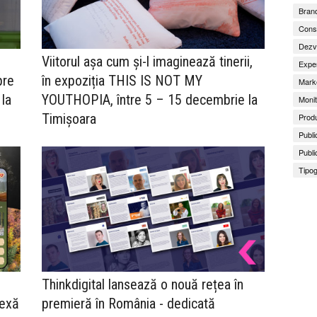
Brand
Consu
Dezv
Viitorul așa cum și-l imaginează tinerii,
Exper
pre
în expoziția THIS IS NOT MY
Marke
 la
YOUTHOPIA, între 5 – 15 decembrie la
Monit
Timișoara
Produ
Publi
Publi
Tipog
Thinkdigital lansează o nouă rețea în
lexă
premieră în România - dedicată