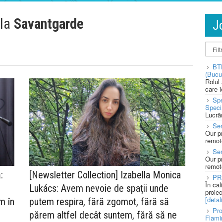
 la
Savantgarde
J
BT
(Bucu
Rolul
care 
Spe
Speci
Lucră
Sen
Our p
remote
Se
Our p
remote
:
[Newsletter Collection] Izabella Monica
PR
În ca
Lukács: Avem nevoie de spații unde
proie
[detali
m în
putem respira, fără zgomot, fără să
Pro
părem altfel decât suntem, fără să ne
Flami