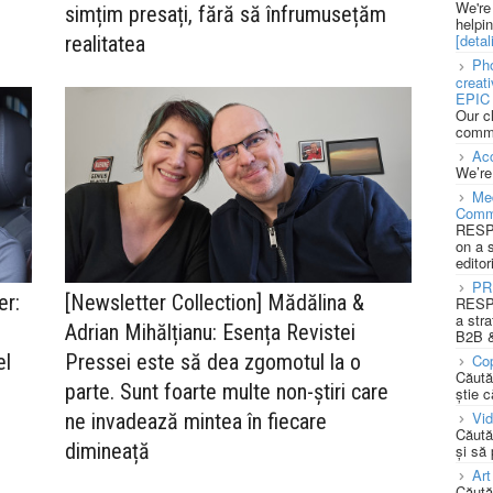
We're
simțim presați, fără să înfrumusețăm
helpi
[detali
realitatea
Pho
creat
EPIC 
Our c
commu
Acc
We’re
Med
Comm
RESPO
on a 
editor
PR
er:
[Newsletter Collection] Mădălina &
RESPO
a stra
Adrian Mihălțianu: Esența Revistei
B2B &
el
Pressei este să dea zgomotul la o
Cop
Căută
parte. Sunt foarte multe non-știri care
știe c
Vi
ne invadează mintea în fiecare
Căută
dimineață
și să
Art
Căută