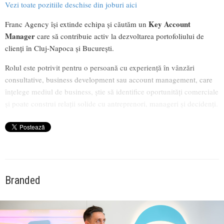
Vezi toate pozitiile deschise din joburi aici
Key Account
Franc Agency își extinde echipa și căutăm un
Manager
care să contribuie activ la dezvoltarea portofoliului de
clienți în Cluj-Napoca și București.
Rolul este potrivit pentru o persoană cu experiență în vânzări
consultative, business development sau account management, care
înțelege mediul de business, știe să identifice oportunități comerciale
și poate construi relații solide cu antreprenori, manageri și decidenți.
Branded