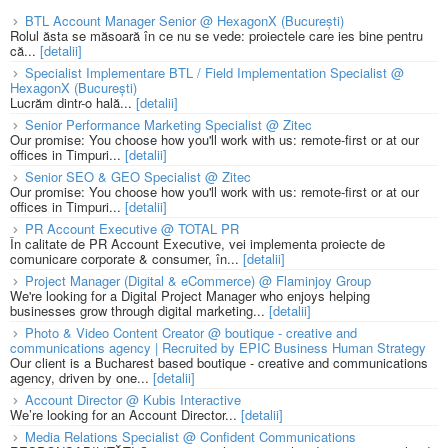
BTL Account Manager Senior @ HexagonX (București)
Rolul ăsta se măsoară în ce nu se vede: proiectele care ies bine pentru
că...
[detalii]
Specialist Implementare BTL / Field Implementation Specialist @
HexagonX (București)
Lucrăm dintr-o hală...
[detalii]
Senior Performance Marketing Specialist @ Zitec
Our promise: You choose how you'll work with us: remote-first or at our
offices in Timpuri...
[detalii]
Senior SEO & GEO Specialist @ Zitec
Our promise: You choose how you'll work with us: remote-first or at our
offices in Timpuri...
[detalii]
PR Account Executive @ TOTAL PR
În calitate de PR Account Executive, vei implementa proiecte de
comunicare corporate & consumer, în...
[detalii]
Project Manager (Digital & eCommerce) @ Flaminjoy Group
We're looking for a Digital Project Manager who enjoys helping
businesses grow through digital marketing...
[detalii]
Photo & Video Content Creator @ boutique - creative and
communications agency | Recruited by EPIC Business Human Strategy
Our client is a Bucharest based boutique - creative and communications
agency, driven by one...
[detalii]
Account Director @ Kubis Interactive
We’re looking for an Account Director...
[detalii]
Media Relations Specialist @ Confident Communications