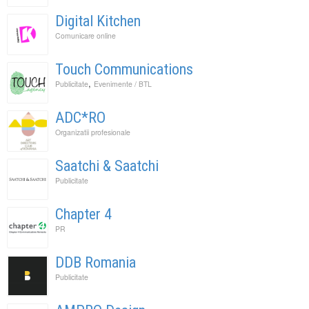
Digital Kitchen
Comunicare online
Touch Communications
,
Publicitate
Evenimente / BTL
ADC*RO
Organizatii profesionale
Saatchi & Saatchi
Publicitate
Chapter 4
PR
DDB Romania
Publicitate