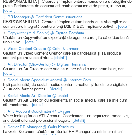
RESPONSABILITĂȚI Crearea și implementarea hands-on a strategiilor de
presă Redactarea de conținut editorial: comunicate de presă, interviuri,...
[detalii]
PR Manager @ Confident Communications
RESPONSABILITĂȚI Creare și implementare hands-on a strategiilor de
comunicare integrată pentru clienți B2B & B2C Implicare activă...
[detalii]
Copywriter (Mid–Senior) @ Digitas România
Căutăm un Copywriter cu experiență de agenție care știe că o idee bună
trebuie să...
[detalii]
Video Content Creator @ Cohn & Jansen
Căutăm un Video Content Creator care să gândească și să producă
content pentru unele dintre...
[detalii]
Art Director (Mid–Senior) @ Digitas România
Căutăm un Art Director care știe că e tare când o idee arată bine, dar...
[detalii]
Social Media Specialist wanted @ Internet Corp
Ești pasionat(ă) de social media, content creation și tendințele digitale?
Ai un ochi format pentru...
[detalii]
Social Media Art Director @ pastel
Căutăm un Art Director cu experiență în social media, care să știe cum
să transforme...
[detalii]
ATL Account Coordinator @ Oxygen
We’re looking for an ATL Account Coordinator – an organized, proactive,
and detail-oriented professional eager...
[detalii]
Senior PR Manager @ Golin Ketchum
La Golin Ketchum, căutăm un Senior PR Manager cu minimum 5 ani