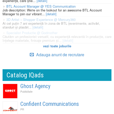
experiență, care știe...
[detalii]
BTL Account Manager @ YES Communication
Job description: We're on the lookout for an awesome BTL Account
Manager to join our vibrant...
[detalii]
3D Artist – Shopper Experience @ Mercury360
Ai cel puțin 7 ani experiență în zona de BTL (evenimente, activări,
standuri și plasări...
[detalii]
Specialist Productie @ Godmother
Căutăm un profesionist versatil, cu experiență relevantă în producție, care
înțelege materiale, finisaje premium și...
[detalii]
vezi toate joburile
Adauga anunt de recrutare
Catalog IQads
Ghost Agency
Publicitate
Confident Communications
PR