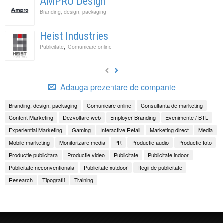
AMPRO Design
Branding, design, packaging
Heist Industries
,
Publicitate
Comunicare online
Adauga prezentare de companie
Branding, design, packaging
Comunicare online
Consultanta de marketing
Content Marketing
Dezvoltare web
Employer Branding
Evenimente / BTL
Experiential Marketing
Gaming
Interactive Retail
Marketing direct
Media
Mobile marketing
Monitorizare media
PR
Productie audio
Productie foto
Productie publicitara
Productie video
Publicitate
Publicitate indoor
Publicitate neconventionala
Publicitate outdoor
Regii de publicitate
Research
Tipografii
Training