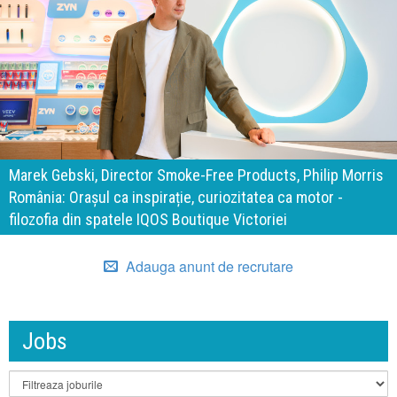
140 de ani de Mercedes
Smoke-Free Products, Philip Morris
important „test al timpu
rație, curiozitatea ca motor -
cu aceeași responsabilit
OS Boutique Victoriei
calitate
Adauga anunt de recrutare
Jobs