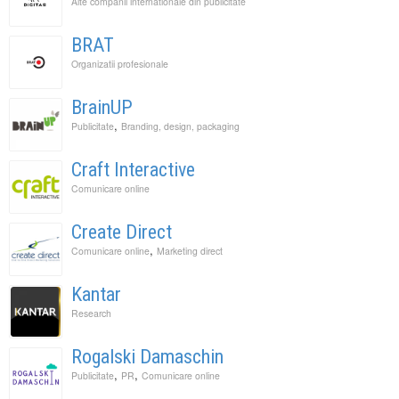
Alte companii internationale din publicitate
BRAT
Organizatii profesionale
BrainUP
,
Publicitate
Branding, design, packaging
Craft Interactive
Comunicare online
Create Direct
,
Comunicare online
Marketing direct
Kantar
Research
Rogalski Damaschin
,
,
Publicitate
PR
Comunicare online