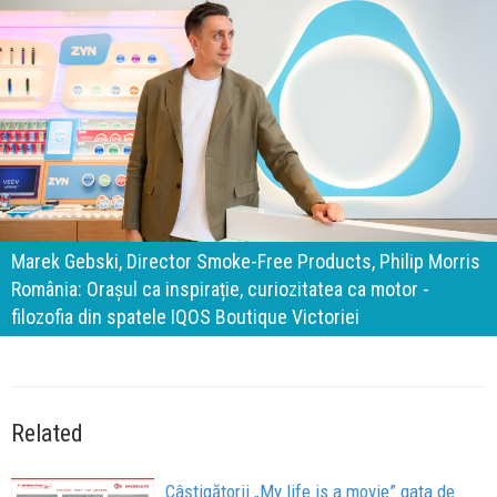
140 de ani de Mercedes-Benz. Ramona Pîrlog: Cel mai
s
important „test al timpului” este să inovăm constant, dar
cu aceeași responsabilitate față de oameni, siguranță și
calitate
Related
Câștigătorii „My life is a movie” gata de