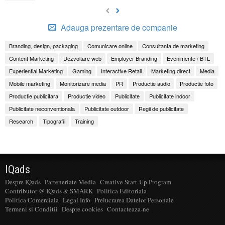
Adauga prezentare de companie
Branding, design, packaging
Comunicare online
Consultanta de marketing
Content Marketing
Dezvoltare web
Employer Branding
Evenimente / BTL
Experiential Marketing
Gaming
Interactive Retail
Marketing direct
Media
Mobile marketing
Monitorizare media
PR
Productie audio
Productie foto
Productie publicitara
Productie video
Publicitate
Publicitate indoor
Publicitate neconventionala
Publicitate outdoor
Regii de publicitate
Research
Tipografii
Training
IQads
Despre IQads
Parteneriate Media
Creative Start-Up Program
Contributor @ IQads & SMARK
Politica Editoriala
Politica Comerciala
Legal Info
Prelucrarea Datelor Personale
Termeni si Conditii
Despre cookies
Contacteaza-ne