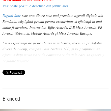
Vezi toate pozitiile deschise din joburi aici
Digital Star
este una dintre cele mai premiate agenții digitale din
România, câștigând premii pentru creativitate și eficiență la mai
multe festivaluri: Internetics, Effie Awards, IAB Mixx Awards, PR
Award, Webstock, Mobile Awards și Mixx Awards Europe.
Cu o experiență de peste 15 ani în industrie, avem un portofoliu
divers de clienți, companii din Fortune 500, și ne propunem să
oferim soluții inovatoare de comunicare digitală care să genereze
rezultate pozitive.
Branded