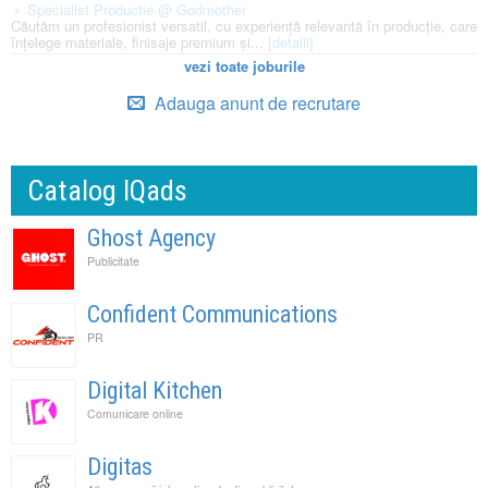
Specialist Productie @ Godmother
Căutăm un profesionist versatil, cu experiență relevantă în producție, care
înțelege materiale, finisaje premium și...
[detalii]
vezi toate joburile
Adauga anunt de recrutare
Catalog IQads
Ghost Agency
Publicitate
Confident Communications
PR
Digital Kitchen
Comunicare online
Digitas