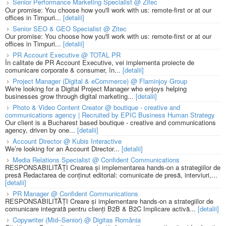
Senior Performance Marketing Specialist @ Zitec
Our promise: You choose how you'll work with us: remote-first or at our
offices in Timpuri...
[detalii]
Senior SEO & GEO Specialist @ Zitec
Our promise: You choose how you'll work with us: remote-first or at our
offices in Timpuri...
[detalii]
PR Account Executive @ TOTAL PR
În calitate de PR Account Executive, vei implementa proiecte de
comunicare corporate & consumer, în...
[detalii]
Project Manager (Digital & eCommerce) @ Flaminjoy Group
We're looking for a Digital Project Manager who enjoys helping
businesses grow through digital marketing...
[detalii]
Photo & Video Content Creator @ boutique - creative and
communications agency | Recruited by EPIC Business Human Strategy
Our client is a Bucharest based boutique - creative and communications
agency, driven by one...
[detalii]
Account Director @ Kubis Interactive
We’re looking for an Account Director...
[detalii]
Media Relations Specialist @ Confident Communications
RESPONSABILITĂȚI Crearea și implementarea hands-on a strategiilor de
presă Redactarea de conținut editorial: comunicate de presă, interviuri,...
[detalii]
PR Manager @ Confident Communications
RESPONSABILITĂȚI Creare și implementare hands-on a strategiilor de
comunicare integrată pentru clienți B2B & B2C Implicare activă...
[detalii]
Copywriter (Mid–Senior) @ Digitas România