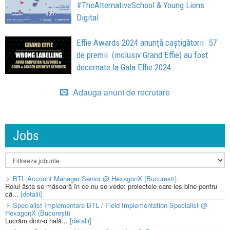
#TheAlternativeSchool & Young Lions
Digital
Effie Awards 2024 anunță caștigătorii. 57
de premii (inclusiv Grand Effie) au fost
decernate la Gala Effie 2024
Adauga anunt de recrutare
Jobs
BTL Account Manager Senior @ HexagonX (București)
Rolul ăsta se măsoară în ce nu se vede: proiectele care ies bine pentru
că...
[detalii]
Specialist Implementare BTL / Field Implementation Specialist @
HexagonX (București)
Lucrăm dintr-o hală...
[detalii]