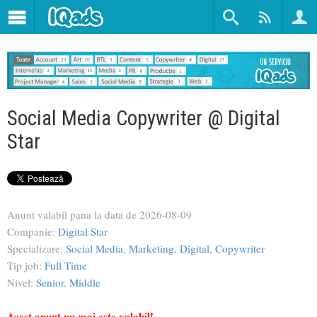
Social Media Copywriter @ Digital
Star
Anunt valabil pana la data de
2026-08-09
Companie:
Digital Star
Specializare:
Social Media
,
Marketing
,
Digital
,
Copywriter
Tip job:
Full Time
Nivel:
Senior
,
Middle
Acest anunt nu mai este valabil!