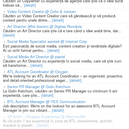
Căutăm un Copywriter cu experiență de agenție care știe că o idee bună
trebuie să...
[detalii]
Video Content Creator @ Cohn & Jansen
Căutăm un Video Content Creator care să gândească și să producă
content pentru unele dintre...
[detalii]
Art Director (Mid–Senior) @ Digitas România
Căutăm un Art Director care știe că e tare când o idee arată bine, dar...
[detalii]
Social Media Specialist wanted @ Internet Corp
Ești pasionat(ă) de social media, content creation și tendințele digitale?
Ai un ochi format pentru...
[detalii]
Social Media Art Director @ pastel
Căutăm un Art Director cu experiență în social media, care să știe cum
să transforme...
[detalii]
ATL Account Coordinator @ Oxygen
We’re looking for an ATL Account Coordinator – an organized, proactive,
and detail-oriented professional eager...
[detalii]
Senior PR Manager @ Golin Ketchum
La Golin Ketchum, căutăm un Senior PR Manager cu minimum 5 ani
experiență, care știe...
[detalii]
BTL Account Manager @ YES Communication
Job description: We're on the lookout for an awesome BTL Account
Manager to join our vibrant...
[detalii]
3D Artist – Shopper Experience @ Mercury360
Ai cel puțin 7 ani experiență în zona de BTL (evenimente, activări,
standuri și plasări...
[detalii]