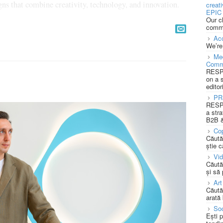
ns that combine creativity, technology, and innovation.
creat
EPIC 
Our c
commu
Acc
We’re
Med
Comm
RESPO
on a 
editor
PR
RESPO
a stra
B2B &
Cop
Căută
știe c
Vi
Căută
și să
Art
Căută
arată 
Soc
Ești 