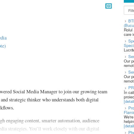
BT
(Bucu
Rolul
care 
edia
Spe
te)
Speci
Lucră
Sen
Our p
remote
Se
Our p
remote
PR
wered Social Media Manager to join our growing team
În ca
proie
 and strategic thinker who understands both digital
[detali
rkflows.
Pro
Flami
We're
rough engaging content, smarter automation, audience
helpi
[detali
dia strategies. You’ll work closely with our digital
Pho