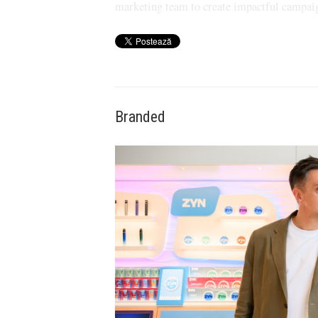
marketing team to create impactful campaig
Branded