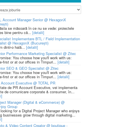
L Account Manager Senior @ HexagonX
rești)
 ăsta se măsoară în ce nu se vede: proiectele
ies bine pentru că...
[detalii]
cialist Implementare BTL / Field Implementation
alist @ HexagonX (București)
m dintr-o hală...
[detalii]
ior Performance Marketing Specialist @ Zitec
romise: You choose how you'll work with us:
-first or at our offices in Timpuri...
[detalii]
nior SEO & GEO Specialist @ Zitec
romise: You choose how you'll work with us:
-first or at our offices in Timpuri...
[detalii]
 Account Executive @ TOTAL PR
litate de PR Account Executive, vei implementa
cte de comunicare corporate & consumer, în...
i]
ject Manager (Digital & eCommerce) @
njoy Group
 looking for a Digital Project Manager who enjoys
ng businesses grow through digital marketing...
i]
to & Video Content Creator @ boutique -