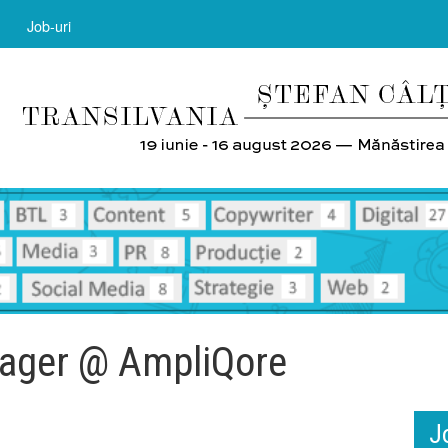
Job-uri
nager @ AmpliQore
J