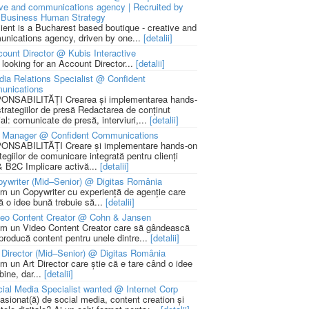
ive and communications agency | Recruited by
Business Human Strategy
lient is a Bucharest based boutique - creative and
nications agency, driven by one...
[detalii]
ount Director @ Kubis Interactive
 looking for an Account Director...
[detalii]
ia Relations Specialist @ Confident
unications
NSABILITĂȚI Crearea și implementarea hands-
strategiilor de presă Redactarea de conținut
ial: comunicate de presă, interviuri,...
[detalii]
 Manager @ Confident Communications
NSABILITĂȚI Creare și implementare hands-on
tegiilor de comunicare integrată pentru clienți
 B2C Implicare activă...
[detalii]
ywriter (Mid–Senior) @ Digitas România
m un Copywriter cu experiență de agenție care
ă o idee bună trebuie să...
[detalii]
deo Content Creator @ Cohn & Jansen
m un Video Content Creator care să gândească
 producă content pentru unele dintre...
[detalii]
 Director (Mid–Senior) @ Digitas România
m un Art Director care știe că e tare când o idee
bine, dar...
[detalii]
ial Media Specialist wanted @ Internet Corp
pasionat(ă) de social media, content creation și