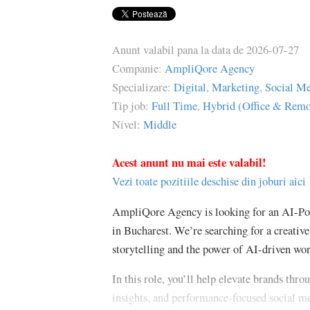
Anunt valabil pana la data de
2026-07-27
Companie:
AmpliQore Agency
Specializare:
Digital
,
Marketing
,
Social M
Tip job:
Full Time
,
Hybrid (Office & Remo
Nivel:
Middle
Acest anunt nu mai este valabil!
Vezi toate pozitiile deschise din joburi aici
AmpliQore Agency is looking for an AI-Po
in Bucharest. We’re searching for a creative
storytelling and the power of AI-driven wo
In this role, you’ll help elevate brands th
insights, and performance-focused social me