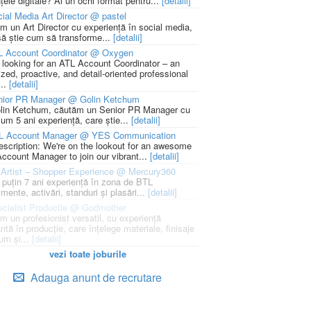
țele digitale? Ai un ochi format pentru...
[detalii]
ial Media Art Director @ pastel
m un Art Director cu experiență în social media,
să știe cum să transforme...
[detalii]
L Account Coordinator @ Oxygen
 looking for an ATL Account Coordinator – an
zed, proactive, and detail-oriented professional
...
[detalii]
nior PR Manager @ Golin Ketchum
It Back, Pepsi! Nostalgia anilor 2000 devine o experi
rile nu mai concurează prin experiențe. Concurează 
ess to Human. Cum construiește George Brand Love 
lin Ketchum, căutăm un Senior PR Manager cu
um 5 ani experiență, care știe...
[detalii]
enență
ități
L Account Manager @ YES Communication
escription: We're on the lookout for an awesome
ccount Manager to join our vibrant...
[detalii]
Artist – Shopper Experience @ Mercury360
l puțin 7 ani experiență în zona de BTL
mente, activări, standuri și plasări...
[detalii]
cialist Productie @ Godmother
m un profesionist versatil, cu experiență
ntă în producție, care înțelege materiale, finisaje
um și...
[detalii]
vezi toate joburile
Adauga anunt de recrutare