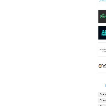
Brand
Consu
Dezv