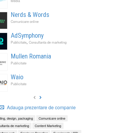
Media
Nerds & Words
Comunicare online
AdSymphony
,
Publicitate
Consultanta de marketing
Mullen Romania
Publicitate
Waio
Publicitate
Adauga prezentare de companie
ing, design, packaging
Comunicare online
ltanta de marketing
Content Marketing
oltare web
Employer Branding
Evenimente / BTL