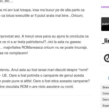
, etc....
ca mi-am luat tzeapa, insa ma bucur pe de alta parte ca
e ca totusi executiile ar fi putut arata mai bine...Oricum,
mprovizat aici. A trecut ceva pana au ajuns la concluzia ca
 ce ni s-ar testa patriotismul?..nici la asta nu gasesc
a... majoritatea ROManeasca oricum nu se poate incuraja.
 sa ne complacem!
nterviu. Anul asta au fost iarasi mari discutii despre "romii"
 - UE. Oare a fost potrivita o campanie de genul acesta
 poate pune si altfel: Oare a fost etica aceasta campanie?
mine ciocolata ROM n-are nicio asociere cu romii.
Brand
Consu
Dezv
Exper