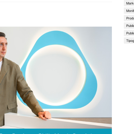
Marke
Monit
Produ
Publi
Publi
Tipog