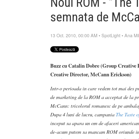
Noul ROM - "The T
semnata de McC
13 Oct. 2010, 00:00 AM
•
SpotLight
•
Ana Mil
Buzz cu Catalin Dobre (Group Creative 
Creative Director, McCann Erickson)
Intr-o perioada in care vedem tot mai des p
de marketing de la ROM a acceptat de la pr
McCann: tricolorul romanesc de pe ambalaju
Dupa 4 luni de lucru, campania
The Taste o
inceput sa apara un om de afaceri american 
de-acum putem sa mancam ROM oriunde in l