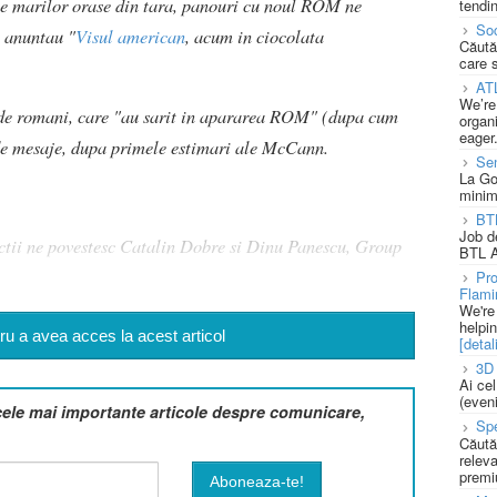
 ale marilor orase din tara, panouri cu noul ROM ne
tendin
Soc
u anuntau "
Visul american
, acum in ciocolata
Căută
care 
AT
We’re
 de romani, care "au sarit in apararea ROM" (dupa cum
organi
eager
de mesaje, dupa primele estimari ale McCann.
Se
La Go
minim
BT
Job d
actii ne povestesc Catalin Dobre si Dinu Panescu, Group
BTL A
Pro
Flami
We're
helpi
u a avea acces la acest articol
[detali
3D 
Ai ce
(eveni
cele mai importante articole despre comunicare,
Spe
Căută
releva
premi