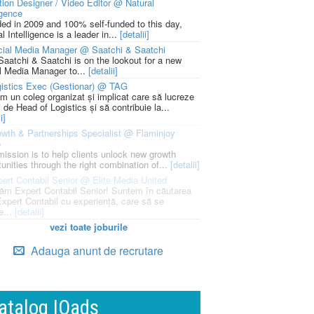
ion Designer / Video Editor @ Natural
igence
ed in 2009 and 100% self-funded to this day,
l Intelligence is a leader in...
[detalii]
cial Media Manager @ Saatchi & Saatchi
Saatchi & Saatchi is on the lookout for a new
l Media Manager to...
[detalii]
istics Exec (Gestionar) @ TAG
m un coleg organizat și implicat care să lucreze
i de Head of Logistics și să contribuie la...
i]
wth & Partnerships Specialist @ Flaminjoy
p
mission is to help clients unlock new growth
unities through the right combination of...
[detalii]
ert Contabil Senior @ Elite Media United
ăm Expert Contabil Senior! Suntem în căutarea
Expert Contabil cu experiență, care să se
e...
[detalii]
vezi toate joburile
Adauga anunt de recrutare
atalog IQads