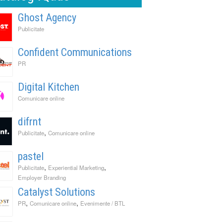
Ghost Agency
Publicitate
Confident Communications
PR
Digital Kitchen
Comunicare online
difrnt
,
Publicitate
Comunicare online
pastel
,
,
Publicitate
Experiential Marketing
Employer Branding
Catalyst Solutions
,
,
PR
Comunicare online
Evenimente / BTL