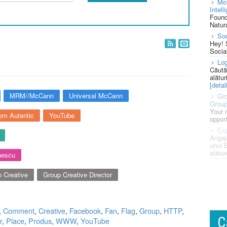
Mot
Intell
Found
Natura
So
Hey! 
Socia
Log
Căută
alătur
[detali
MRM//McCann
Universal McCann
Gro
Grou
Your 
om Autentic
YouTube
opport
Exp
Angaj
unui 
alătur
nescu
 Creative
Group Creative Director
,
Comment
,
Creative
,
Facebook
,
Fan
,
Flag
,
Group
,
HTTP
,
C
r
,
Place
,
Produs
,
WWW
,
YouTube