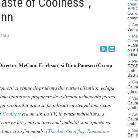
aste of Coolness",
creat
EPIC 
ann
Our c
commu
Acc
We’re
itaru
Med
Comm
RESPO
on a 
editor
PR
Director, McCann Erickson) si Dinu Panescu (Group
RESPO
a stra
B2B &
Cop
Căută
romotii si semne de prudenta din partea clientilor, echipa
știe c
ima intalnire o propunere de-a dreptul nebuna din partea
Vi
Căută
l produsului urma sa fie inlocuit cu steagul american.
și să
f Coolness
era on air. La TV, in pauza publicitara, a
Art
Căută
care ne prezenta tacticos noul ambalaj si ne spunea ca
arată 
ume si sa fim mandri (
The American flag
,
Romanians
Soc
Ești 