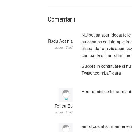
Comentarii
NU pot sa spun decat felic
Radu Acsinia
cu ceea ce se intampla in 
acum 15 ani
cliseu, dar am zis acum ce
campanie din an si imi men
Succes in continuare si nu 
Twitter.com/LaTigara
Pentru mine este campania
Tot eu Eu
acum 15 ani
am si postat si m-am ener