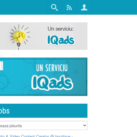
obs
to & Video Content Creator @ boutique -