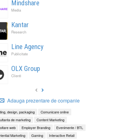
Mindshare
Media
Kantar
Research
Line Agency
Publicitate
OLX Group
Clienti
Adauga prezentare de companie
ing, design, packaging
Comunicare online
ltanta de marketing
Content Marketing
oltare web
Employer Branding
Evenimente / BTL
iential Marketing
Gaming
Interactive Retail