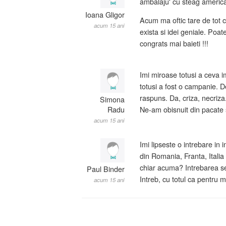
ambalaju' cu steag american
Ioana Gligor
Acum ma oftic tare de tot 
acum 15 ani
exista si idei geniale. Poat
congrats mai baieti !!!
Imi miroase totusi a ceva i
totusi a fost o campanie. De
raspuns. Da, criza, necriz
Simona
Radu
Ne-am obisnuit din pacate
acum 15 ani
Imi lipseste o intrebare in i
din Romania, Franta, Italia
chiar acuma? Intrebarea se
Paul Binder
Intreb, cu totul ca pentru 
acum 15 ani