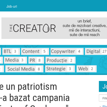
Job-uri
e un patriotism
J
 s-a bazat campania
Pho