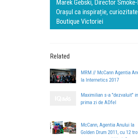
rris România:
digital.
140 de ani de Mercedes-Benz. R
n spatele IQOS
l BT Visa: A NEW
timpului” este să inovăm consta
de oameni, siguranță și calitate
Related
MRM // McCann Agentia Anu
la Internetics 2017
Maximilian s-a "dezvaluit" i
prima zi de ADfel
McCann, Agentia Anului la
Golden Drum 2011, cu 12 tr