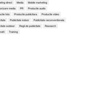
ting direct
Media
Mobile marketing
orizare media
PR
Productie audio
ctie foto
Productie publicitara
Productie video
citate
Publicitate indoor
Publicitate neconventionala
citate outdoor
Regii de publicitate
Research
rafii
Training