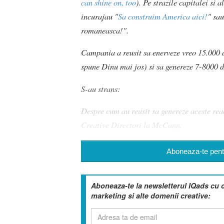
can shine on, too
). Pe strazile capitalei si
incurajau "
Sa construim America aici!
" sa
romaneasca!".
Campania a reusit sa enerveze vreo 15.000
spune Dinu mai jos) si sa genereze 7-8000 
S-au strans:
Despre cum au reusit sa genereze aceste re
Creative Directori la McCann.
Aboneaza-te pentr
Aboneaza-te la newsletterul IQads cu 
marketing si alte domenii creative: