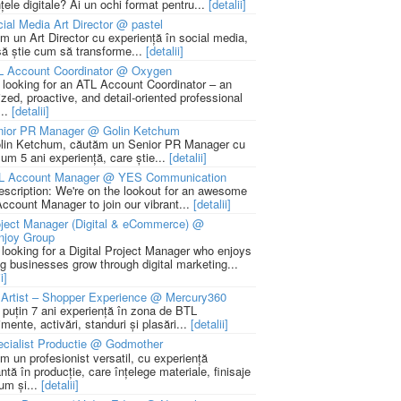
țele digitale? Ai un ochi format pentru...
[detalii]
ial Media Art Director @ pastel
m un Art Director cu experiență în social media,
să știe cum să transforme...
[detalii]
L Account Coordinator @ Oxygen
 looking for an ATL Account Coordinator – an
zed, proactive, and detail-oriented professional
...
[detalii]
nior PR Manager @ Golin Ketchum
lin Ketchum, căutăm un Senior PR Manager cu
um 5 ani experiență, care știe...
[detalii]
L Account Manager @ YES Communication
escription: We're on the lookout for an awesome
ccount Manager to join our vibrant...
[detalii]
ject Manager (Digital & eCommerce) @
njoy Group
 looking for a Digital Project Manager who enjoys
ng businesses grow through digital marketing...
i]
Artist – Shopper Experience @ Mercury360
l puțin 7 ani experiență în zona de BTL
mente, activări, standuri și plasări...
[detalii]
cialist Productie @ Godmother
m un profesionist versatil, cu experiență
ntă în producție, care înțelege materiale, finisaje
um și...
[detalii]