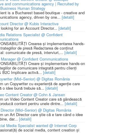
ive and communications agency | Recruited by
Business Human Strategy
lient is a Bucharest based boutique - creative and
nications agency, driven by one...
[detalii]
ount Director @ Kubis Interactive
 looking for an Account Director...
[detalii]
ia Relations Specialist @ Confident
unications
NSABILITĂȚI Crearea și implementarea hands-
strategiilor de presă Redactarea de conținut
ial: comunicate de presă, interviuri,...
[detalii]
 Manager @ Confident Communications
NSABILITĂȚI Creare și implementare hands-on
tegiilor de comunicare integrată pentru clienți
 B2C Implicare activă...
[detalii]
ywriter (Mid–Senior) @ Digitas România
m un Copywriter cu experiență de agenție care
ă o idee bună trebuie să...
[detalii]
deo Content Creator @ Cohn & Jansen
m un Video Content Creator care să gândească
 producă content pentru unele dintre...
[detalii]
 Director (Mid–Senior) @ Digitas România
m un Art Director care știe că e tare când o idee
bine, dar...
[detalii]
ial Media Specialist wanted @ Internet Corp
pasionat(ă) de social media, content creation și