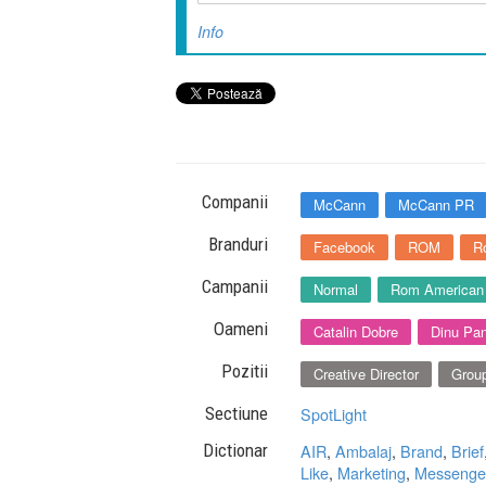
Info
Companii
McCann
McCann PR
Branduri
Facebook
ROM
R
Campanii
Normal
Rom American
Oameni
Catalin Dobre
Dinu Pa
Pozitii
Creative Director
Group
Sectiune
SpotLight
Dictionar
AIR
,
Ambalaj
,
Brand
,
Brief
Like
,
Marketing
,
Messenge