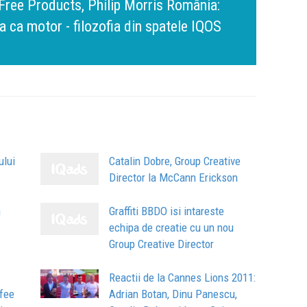
amona Pîrlog: Cel mai important „test al
nt, dar cu aceeași responsabilitate față
Bring 
Brandu
Busin
apart
comun
lui
Catalin Dobre, Group Creative
Director la McCann Erickson
n
Graffiti BBDO isi intareste
echipa de creatie cu un nou
Group Creative Director
Reactii de la Cannes Lions 2011:
ofee
Adrian Botan, Dinu Panescu,