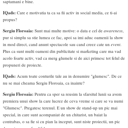
saptamani e bine.
IQads:
Care e motivatia ta ca sa fii activ in social media, ce ti-ai
propus?
Sergiu Floroaia:
Sunt mai multe motive: o data e cel de
awareness
,
pur si simplu sa stie lumea ce fac, apoi sa imi aduc oamenii la show
in mod direct, cand anunt spectacole sau cand creez cate un
event
.
Plus ca sunt multi oameni din publicitate si marketing care ma vad
acolo foarte activ, vad ca merg glumele si de aici primesc tot felul de
propuneri de proiecte.
IQads:
Acum toate conturile tale au in denumire "glumesc". De ce
nu se mai cheama Sergiu Floroaia, ca inainte?
Sergiu Floroaia:
Pentru ca sper sa reusim la sfarsitul lunii sa avem
premiera unui show la care lucrez de ceva vreme si care se va numi
"Glumesc". Pregatesc terenul. E un show de stand-up un pic mai
special, in care sunt acompaniat de un chitarist, un baiat la
contrabas, o sa fie si cu pian la inceput, sunt niste proiectii, un pic