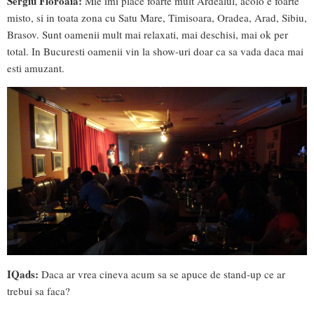
Sergiu Floroaia:
Mie imi place foarte mult Ardealul, acolo e foarte
misto, si in toata zona cu Satu Mare, Timisoara, Oradea, Arad, Sibiu,
Brasov. Sunt oamenii mult mai relaxati, mai deschisi, mai ok per
total. In Bucuresti oamenii vin la show-uri doar ca sa vada daca mai
esti amuzant.
IQads:
Daca ar vrea cineva acum sa se apuce de stand-up ce ar
trebui sa faca?