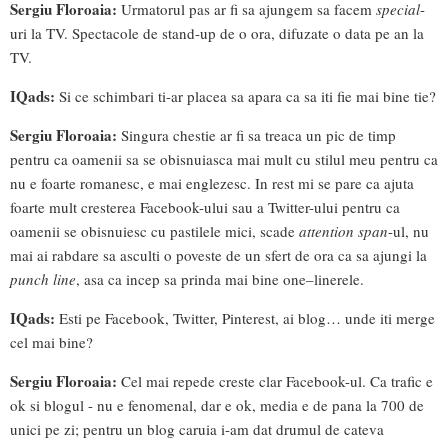
Sergiu Floroaia:
Urmatorul pas ar fi sa ajungem sa facem
special
-
uri la TV. Spectacole de stand-up de o ora, difuzate o data pe an la
TV.
IQads:
Si ce schimbari ti-ar placea sa apara ca sa iti fie mai bine tie?
Sergiu Floroaia:
Singura chestie ar fi sa treaca un pic de timp
pentru ca oamenii sa se obisnuiasca mai mult cu stilul meu pentru ca
nu e foarte romanesc, e mai englezesc. In rest mi se pare ca ajuta
foarte mult cresterea Facebook-ului sau a Twitter-ului pentru ca
oamenii se obisnuiesc cu pastilele mici, scade
attention span
-ul, nu
mai ai rabdare sa asculti o poveste de un sfert de ora ca sa ajungi la
punch line
, asa ca incep sa prinda mai bine one–linerele.
IQads:
Esti pe Facebook, Twitter, Pinterest, ai blog… unde iti merge
cel mai bine?
Sergiu Floroaia:
Cel mai repede creste clar Facebook-ul. Ca trafic e
ok si blogul - nu e fenomenal, dar e ok, media e de pana la 700 de
unici pe zi; pentru un blog caruia i-am dat drumul de cateva