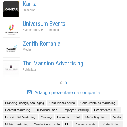
Kantar
Research
Universum Events
,
Evenimente / BTL
Training
Zenith Romania
Media
The Mansion Advertising
Publicitate
Adauga prezentare de companie
Branding, design, packaging
Comunicare online
Consultanta de marketing
Content Marketing
Dezvoltare web
Employer Branding
Evenimente / BTL
Experiential Marketing
Gaming
Interactive Retail
Marketing direct
Media
Mobile marketing
Monitorizare media
PR
Productie audio
Productie foto