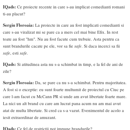
IQads:
Ce proiecte recente in care s-au implicat comedianti romani
ti-au placut?
Sergiu Floroaia:
La proiecte in care au fost implicati comedianti si
care s-au viralizat mi se pare ca a mers cel mai bine Efix. In rest
toate au fost "hm". Nu au fost facute cum trebuie. Asta pentru ca
sunt brandurile cacate pe ele, vor sa fie
safe
. Si daca incerci sa fii
safe
, esti
safe.
IQads:
Si atitudinea asta nu s-a schimbat in timp, e la fel de ani de
zile?
Sergiu Floroaia:
Da, se pare ca nu s-a schimbat. Pentru majoritatea.
A fost si o exceptie: eu sunt foarte multumit de proiectul cu Ciuc pe
care l-am facut cu McCann PR si unde am avut libertate foarte mare.
La nici un alt brand cu care am lucrat pana acum nu am mai avut
atat de multa libertate. Si cred ca s-a vazut. Evenimentul de acolo a
iesit extraordinar de amuzant.
IQads:
Ce fel de restrictii pot impune brandurile?