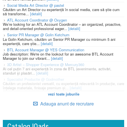
Social Media Art Director @ pastel
Căutăm un Art Director cu experiență în social media, care să știe cum
să transforme...
[detalii]
ATL Account Coordinator @ Oxygen
We’re looking for an ATL Account Coordinator – an organized, proactive,
and detail-oriented professional eager...
[detalii]
Senior PR Manager @ Golin Ketchum
La Golin Ketchum, căutăm un Senior PR Manager cu minimum 5 ani
experiență, care știe...
[detalii]
BTL Account Manager @ YES Communication
Job description: We're on the lookout for an awesome BTL Account
Manager to join our vibrant...
[detalii]
3D Artist – Shopper Experience @ Mercury360
Ai cel puțin 7 ani experiență în zona de BTL (evenimente, activări,
standuri și plasări...
[detalii]
Specialist Productie @ Godmother
Căutăm un profesionist versatil, cu experiență relevantă în producție, care
înțelege materiale, finisaje premium și...
[detalii]
vezi toate joburile
Adauga anunt de recrutare
Catalog IQads