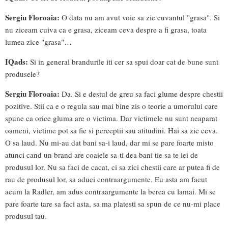
Sergiu Floroaia:
O data nu am avut voie sa zic cuvantul "grasa". Si
nu ziceam cuiva ca e grasa, ziceam ceva despre a fi grasa, toata
lumea zice "grasa"…
IQads:
Si in general brandurile iti cer sa spui doar cat de bune sunt
produsele?
Sergiu Floroaia:
Da. Si e destul de greu sa faci glume despre chestii
pozitive. Stii ca e o regula sau mai bine zis o teorie a umorului care
spune ca orice gluma are o victima. Dar victimele nu sunt neaparat
oameni, victime pot sa fie si perceptii sau atitudini. Hai sa zic ceva.
O sa laud. Nu mi-au dat bani sa-i laud, dar mi se pare foarte misto
atunci cand un brand are coaiele sa-ti dea bani tie sa te iei de
produsul lor. Nu sa faci de cacat, ci sa zici chestii care ar putea fi de
rau de produsul lor, sa aduci contraargumente. Eu asta am facut
acum la Radler, am adus contraargumente la berea cu lamai. Mi se
pare foarte tare sa faci asta, sa ma platesti sa spun de ce nu-mi place
produsul tau.