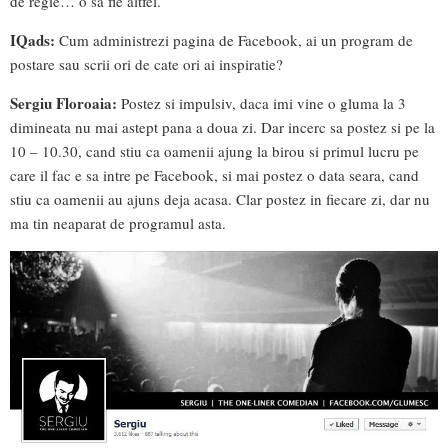
de regie… o sa fie altfel.
IQads:
Cum administrezi pagina de Facebook, ai un program de
postare sau scrii ori de cate ori ai inspiratie?
Sergiu Floroaia:
Postez si impulsiv, daca imi vine o gluma la 3
dimineata nu mai astept pana a doua zi. Dar incerc sa postez si pe la
10 – 10.30, cand stiu ca oamenii ajung la birou si primul lucru pe
care il fac e sa intre pe Facebook, si mai postez o data seara, cand
stiu ca oamenii au ajuns deja acasa. Clar postez in fiecare zi, dar nu
ma tin neaparat de programul asta.