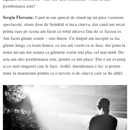
pozitionarea asta?
Sergiu Floroaia:
Cand m-am apucat de stand-up nu prea vazusem
spectacole, stiam doar de Seinfeld si inca cineva, dar cand am urcat
prima oara pe scena am facut cu totul altceva fata de ce faceau ei.
Am facut glume scurte – one-linere. Cu timpul am inceput sa fac
glume lungi, ca toata lumea, ca asa am vazut ca se face, dar pana la
urma mi-am dat seama ca glumele scurte imi plac cel mai mult. De-
asta am ales pozitionarea asta, pentru ca imi place. Dar e un avantaj
si ca sunt singurul care le face. Astfel, intotdeauna e loc si pentru
mine la maratoane pentru ca e nevoie si de cineva care sa fie altfel.