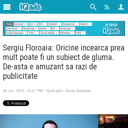
Sergiu Floroaia: Oricine incearca prea
mult poate fi un subiect de gluma.
De-asta e amuzant sa razi de
publicitate
26 Jun. 2012, 19:27 PM
•
SpotLight
•
Sonia Ardelean