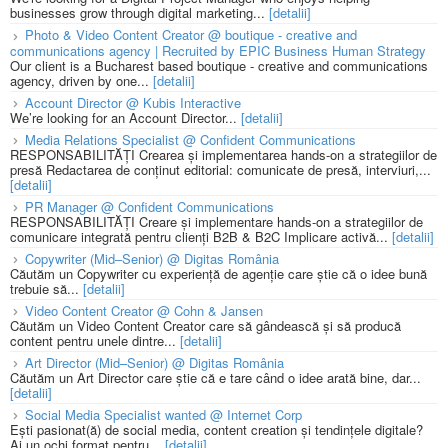
businesses grow through digital marketing...
[detalii]
Photo & Video Content Creator @ boutique - creative and
communications agency | Recruited by EPIC Business Human Strategy
Our client is a Bucharest based boutique - creative and communications
agency, driven by one...
[detalii]
Account Director @ Kubis Interactive
We’re looking for an Account Director...
[detalii]
Media Relations Specialist @ Confident Communications
RESPONSABILITĂȚI Crearea și implementarea hands-on a strategiilor de
presă Redactarea de conținut editorial: comunicate de presă, interviuri,...
[detalii]
PR Manager @ Confident Communications
RESPONSABILITĂȚI Creare și implementare hands-on a strategiilor de
comunicare integrată pentru clienți B2B & B2C Implicare activă...
[detalii]
Copywriter (Mid–Senior) @ Digitas România
Căutăm un Copywriter cu experiență de agenție care știe că o idee bună
trebuie să...
[detalii]
Video Content Creator @ Cohn & Jansen
Căutăm un Video Content Creator care să gândească și să producă
content pentru unele dintre...
[detalii]
Art Director (Mid–Senior) @ Digitas România
Căutăm un Art Director care știe că e tare când o idee arată bine, dar...
[detalii]
Social Media Specialist wanted @ Internet Corp
Ești pasionat(ă) de social media, content creation și tendințele digitale?
Ai un ochi format pentru...
[detalii]