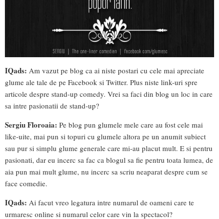
IQads:
Am vazut pe blog ca ai niste postari cu cele mai apreciate
glume ale tale de pe Facebook si Twitter. Plus niste link-uri spre
articole despre stand-up comedy. Vrei sa faci din blog un loc in care
sa intre pasionatii de stand-up?
Sergiu Floroaia:
Pe blog pun glumele mele care au fost cele mai
like-uite, mai pun si topuri cu glumele altora pe un anumit subiect
sau pur si simplu glume generale care mi-au placut mult. E si pentru
pasionati, dar eu incerc sa fac ca blogul sa fie pentru toata lumea, de
aia pun mai mult glume, nu incerc sa scriu neaparat despre cum se
face comedie.
IQads:
Ai facut vreo legatura intre numarul de oameni care te
urmaresc online si numarul celor care vin la spectacol?