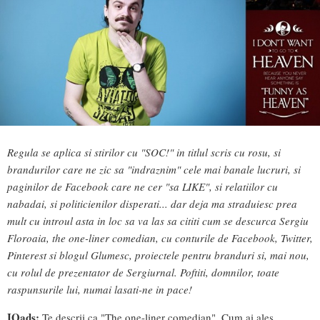
Regula se aplica si stirilor cu "SOC!" in titlul scris cu rosu, si
brandurilor care ne zic sa "indraznim" cele mai banale lucruri, si
paginilor de Facebook care ne cer "sa LIKE", si relatiilor cu
nabadai, si politicienilor disperati... dar deja ma straduiesc prea
mult cu introul asta in loc sa va las sa cititi cum se descurca Sergiu
Floroaia, the one-liner comedian, cu conturile de Facebook, Twitter,
Pinterest si blogul Glumesc, proiectele pentru branduri si, mai nou,
cu rolul de prezentator de Sergiurnal. Poftiti, domnilor, toate
raspunsurile lui, numai lasati-ne in pace!
IQads:
Te descrii ca "The one-liner comedian". Cum ai ales