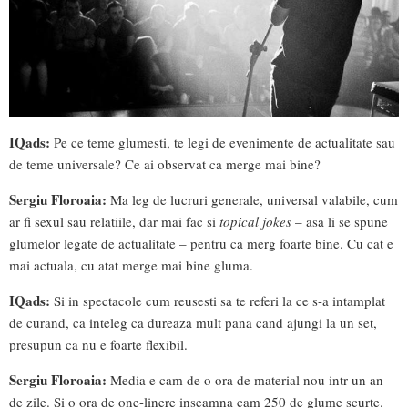
IQads:
Pe ce teme glumesti, te legi de evenimente de actualitate sau
de teme universale? Ce ai observat ca merge mai bine?
Sergiu Floroaia:
Ma leg de lucruri generale, universal valabile, cum
ar fi sexul sau relatiile, dar mai fac si
topical jokes
– asa li se spune
glumelor legate de actualitate – pentru ca merg foarte bine. Cu cat e
mai actuala, cu atat merge mai bine gluma.
IQads:
Si in spectacole cum reusesti sa te referi la ce s-a intamplat
de curand, ca inteleg ca dureaza mult pana cand ajungi la un set,
presupun ca nu e foarte flexibil.
Sergiu Floroaia:
Media e cam de o ora de material nou intr-un an
de zile. Si o ora de one-linere inseamna cam 250 de glume scurte.