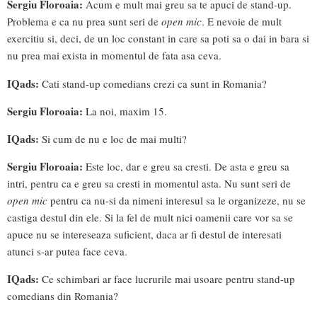
Sergiu Floroaia:
Acum e mult mai greu sa te apuci de stand-up.
Problema e ca nu prea sunt seri de
open mic
. E nevoie de mult
exercitiu si, deci, de un loc constant in care sa poti sa o dai in bara si
nu prea mai exista in momentul de fata asa ceva.
IQads:
Cati stand-up comedians crezi ca sunt in Romania?
Sergiu Floroaia:
La noi, maxim 15.
IQads:
Si cum de nu e loc de mai multi?
Sergiu Floroaia:
Este loc, dar e greu sa cresti. De asta e greu sa
intri, pentru ca e greu sa cresti in momentul asta. Nu sunt seri de
open mic
pentru ca nu-si da nimeni interesul sa le organizeze, nu se
castiga destul din ele. Si la fel de mult nici oamenii care vor sa se
apuce nu se intereseaza suficient, daca ar fi destul de interesati
atunci s-ar putea face ceva.
IQads:
Ce schimbari ar face lucrurile mai usoare pentru stand-up
comedians din Romania?