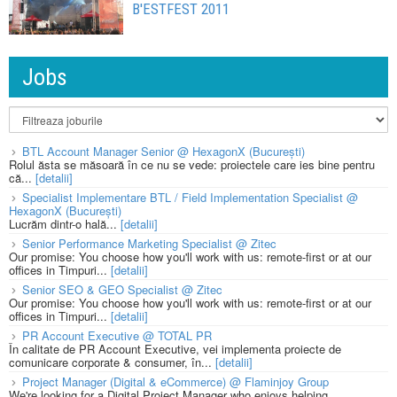
B'ESTFEST 2011
Jobs
BTL Account Manager Senior @ HexagonX (București)
Rolul ăsta se măsoară în ce nu se vede: proiectele care ies bine pentru
că...
[detalii]
Specialist Implementare BTL / Field Implementation Specialist @
HexagonX (București)
Lucrăm dintr-o hală...
[detalii]
Senior Performance Marketing Specialist @ Zitec
Our promise: You choose how you'll work with us: remote-first or at our
offices in Timpuri...
[detalii]
Senior SEO & GEO Specialist @ Zitec
Our promise: You choose how you'll work with us: remote-first or at our
offices in Timpuri...
[detalii]
PR Account Executive @ TOTAL PR
În calitate de PR Account Executive, vei implementa proiecte de
comunicare corporate & consumer, în...
[detalii]
Project Manager (Digital & eCommerce) @ Flaminjoy Group
We're looking for a Digital Project Manager who enjoys helping