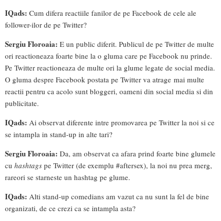
IQads:
Cum difera reactiile fanilor de pe Facebook de cele ale
follower-ilor de pe Twitter?
Sergiu Floroaia:
E un public diferit. Publicul de pe Twitter de multe
ori reactioneaza foarte bine la o gluma care pe Facebook nu prinde.
Pe Twitter reactioneaza de multe ori la glume legate de social media.
O gluma despre Facebook postata pe Twitter va atrage mai multe
reactii pentru ca acolo sunt bloggeri, oameni din social media si din
publicitate.
IQads:
Ai observat diferente intre promovarea pe Twitter la noi si ce
se intampla in stand-up in alte tari?
Sergiu Floroaia:
Da, am observat ca afara prind foarte bine glumele
cu
hashtags
pe Twitter (de exemplu #aftersex), la noi nu prea merg,
rareori se starneste un hashtag pe glume.
IQads:
Alti stand-up comedians am vazut ca nu sunt la fel de bine
organizati, de ce crezi ca se intampla asta?