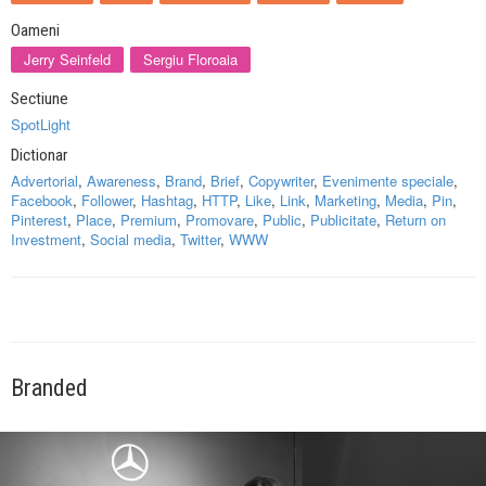
Oameni
Jerry Seinfeld
Sergiu Floroaia
Sectiune
SpotLight
Dictionar
Advertorial
,
Awareness
,
Brand
,
Brief
,
Copywriter
,
Evenimente speciale
,
Facebook
,
Follower
,
Hashtag
,
HTTP
,
Like
,
Link
,
Marketing
,
Media
,
Pin
,
Pinterest
,
Place
,
Premium
,
Promovare
,
Public
,
Publicitate
,
Return on
Investment
,
Social media
,
Twitter
,
WWW
Branded