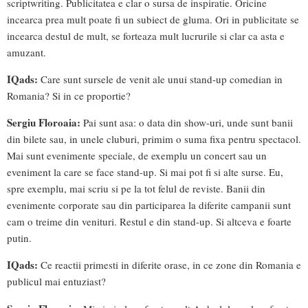
scriptwriting. Publicitatea e clar o sursa de inspiratie. Oricine
incearca prea mult poate fi un subiect de gluma. Ori in publicitate se
incearca destul de mult, se forteaza mult lucrurile si clar ca asta e
amuzant.
IQads:
Care sunt sursele de venit ale unui stand-up comedian in
Romania? Si in ce proportie?
Sergiu Floroaia:
Pai sunt asa: o data din show-uri, unde sunt banii
din bilete sau, in unele cluburi, primim o suma fixa pentru spectacol.
Mai sunt evenimente speciale, de exemplu un concert sau un
eveniment la care se face stand-up. Si mai pot fi si alte surse. Eu,
spre exemplu, mai scriu si pe la tot felul de reviste. Banii din
evenimente corporate sau din participarea la diferite campanii sunt
cam o treime din venituri. Restul e din stand-up. Si altceva e foarte
putin.
IQads:
Ce reactii primesti in diferite orase, in ce zone din Romania e
publicul mai entuziast?