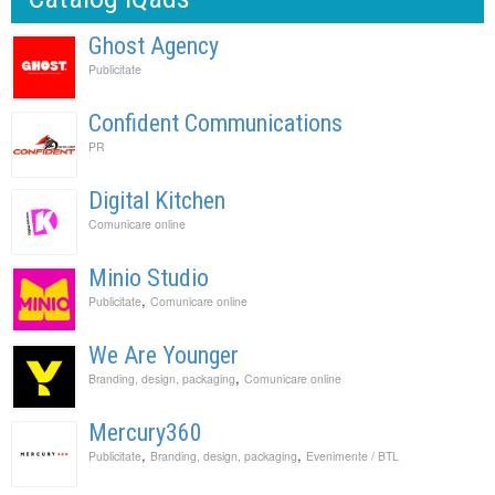
Ghost Agency
Publicitate
Confident Communications
PR
Digital Kitchen
Comunicare online
Minio Studio
,
Publicitate
Comunicare online
We Are Younger
,
Branding, design, packaging
Comunicare online
Mercury360
,
,
Publicitate
Branding, design, packaging
Evenimente / BTL