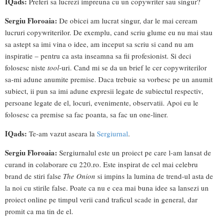
IQads:
Preferi sa lucrezi impreuna cu un copywriter sau singur?
Sergiu Floroaia:
De obicei am lucrat singur, dar le mai ceream
lucruri copywriterilor. De exemplu, cand scriu glume eu nu mai stau
sa astept sa imi vina o idee, am inceput sa scriu si cand nu am
inspiratie – pentru ca asta inseamna sa fii profesionist. Si deci
folosesc niste
tool
-uri. Cand mi se da un brief le cer copywriterilor
sa-mi adune anumite premise. Daca trebuie sa vorbesc pe un anumit
subiect, ii pun sa imi adune expresii legate de subiectul respectiv,
persoane legate de el, locuri, evenimente, observatii. Apoi eu le
folosesc ca premise sa fac poanta, sa fac un one-liner.
IQads:
Te-am vazut aseara la
Sergiurnal
.
Sergiu Floroaia:
Sergiurnalul este un proiect pe care l-am lansat de
curand in colaborare cu 220.ro. Este inspirat de cel mai celebru
brand de stiri false
The Onion
si impins la lumina de trend-ul asta de
la noi cu stirile false. Poate ca nu e cea mai buna idee sa lansezi un
proiect online pe timpul verii cand traficul scade in general, dar
promit ca ma tin de el.