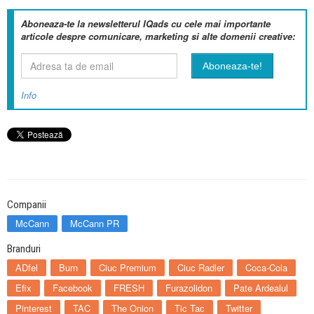
Aboneaza-te la newsletterul IQads cu cele mai importante
articole despre comunicare, marketing si alte domenii creative:
Info
Companii
McCann
McCann PR
Branduri
ADfel
Burn
Ciuc Premium
Ciuc Radler
Coca-Cola
Efix
Facebook
FRESH
Furazolidon
Pate Ardealul
Pinterest
TAC
The Onion
Tic Tac
Twitter