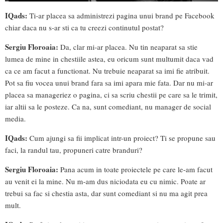
IQads:
Ti-ar placea sa administrezi pagina unui brand pe Facebook
chiar daca nu s-ar sti ca tu creezi continutul postat?
Sergiu Floroaia:
Da, clar mi-ar placea. Nu tin neaparat sa stie
lumea de mine in chestiile astea, eu oricum sunt multumit daca vad
ca ce am facut a functionat. Nu trebuie neaparat sa imi fie atribuit.
Pot sa fiu vocea unui brand fara sa imi apara mie fata. Dar nu mi-ar
placea sa manageriez o pagina, ci sa scriu chestii pe care sa le trimit,
iar altii sa le posteze. Ca na, sunt comediant, nu manager de social
media.
IQads:
Cum ajungi sa fii implicat intr-un proiect? Ti se propune sau
faci, la randul tau, propuneri catre branduri?
Sergiu Floroaia:
Pana acum in toate proiectele pe care le-am facut
au venit ei la mine. Nu m-am dus niciodata eu cu nimic. Poate ar
trebui sa fac si chestia asta, dar sunt comediant si nu ma agit prea
mult.