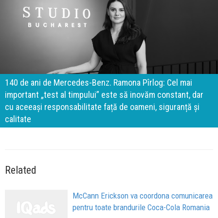
140 de ani de Mercedes-Benz. Ramona Pîrlog: Cel mai
important „test al timpului” este să inovăm constant, dar
cu aceeași responsabilitate față de oameni, siguranță și
calitate
Related
McCann Erickson va coordona comunicarea
pentru toate brandurile Coca-Cola Romania