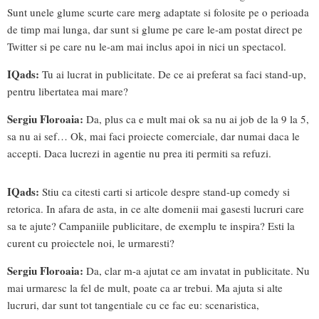
Sunt unele glume scurte care merg adaptate si folosite pe o perioada
de timp mai lunga, dar sunt si glume pe care le-am postat direct pe
Twitter si pe care nu le-am mai inclus apoi in nici un spectacol.
IQads:
Tu ai lucrat in publicitate. De ce ai preferat sa faci stand-up,
pentru libertatea mai mare?
Sergiu Floroaia:
Da, plus ca e mult mai ok sa nu ai job de la 9 la 5,
sa nu ai sef… Ok, mai faci proiecte comerciale, dar numai daca le
accepti. Daca lucrezi in agentie nu prea iti permiti sa refuzi.
IQads:
Stiu ca citesti carti si articole despre stand-up comedy si
retorica. In afara de asta, in ce alte domenii mai gasesti lucruri care
sa te ajute? Campaniile publicitare, de exemplu te inspira? Esti la
curent cu proiectele noi, le urmaresti?
Sergiu Floroaia:
Da, clar m-a ajutat ce am invatat in publicitate. Nu
mai urmaresc la fel de mult, poate ca ar trebui. Ma ajuta si alte
lucruri, dar sunt tot tangentiale cu ce fac eu: scenaristica,