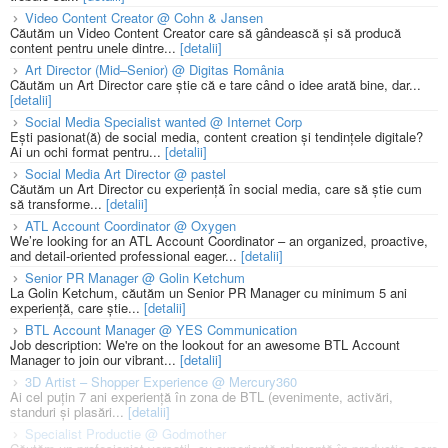
Video Content Creator @ Cohn & Jansen
Căutăm un Video Content Creator care să gândească și să producă
content pentru unele dintre...
[detalii]
Art Director (Mid–Senior) @ Digitas România
Căutăm un Art Director care știe că e tare când o idee arată bine, dar...
[detalii]
Social Media Specialist wanted @ Internet Corp
Ești pasionat(ă) de social media, content creation și tendințele digitale?
Ai un ochi format pentru...
[detalii]
Social Media Art Director @ pastel
Căutăm un Art Director cu experiență în social media, care să știe cum
să transforme...
[detalii]
ATL Account Coordinator @ Oxygen
We’re looking for an ATL Account Coordinator – an organized, proactive,
and detail-oriented professional eager...
[detalii]
Senior PR Manager @ Golin Ketchum
La Golin Ketchum, căutăm un Senior PR Manager cu minimum 5 ani
experiență, care știe...
[detalii]
BTL Account Manager @ YES Communication
Job description: We're on the lookout for an awesome BTL Account
Manager to join our vibrant...
[detalii]
3D Artist – Shopper Experience @ Mercury360
Ai cel puțin 7 ani experiență în zona de BTL (evenimente, activări,
standuri și plasări...
[detalii]
Specialist Productie @ Godmother