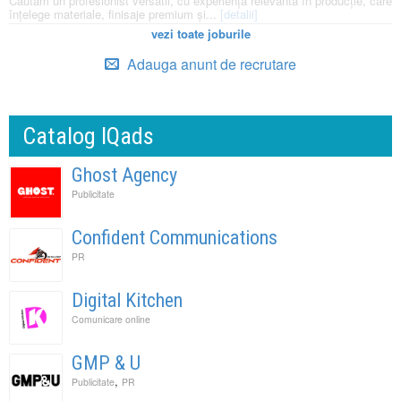
Căutăm un profesionist versatil, cu experiență relevantă în producție, care
înțelege materiale, finisaje premium și...
[detalii]
vezi toate joburile
Adauga anunt de recrutare
Catalog IQads
Ghost Agency
Publicitate
Confident Communications
PR
Digital Kitchen
Comunicare online
GMP & U
,
Publicitate
PR