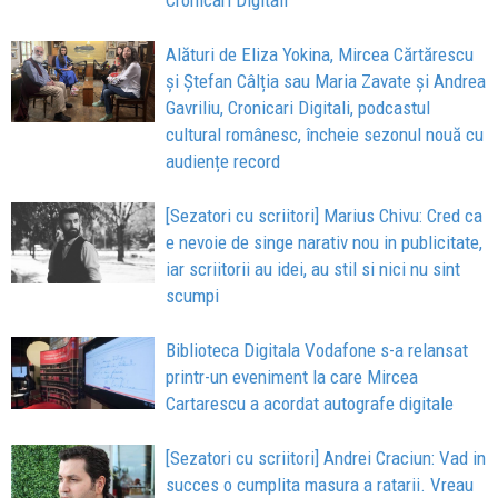
Cronicari Digitali
Alături de Eliza Yokina, Mircea Cărtărescu
și Ștefan Câlția sau Maria Zavate și Andrea
Gavriliu, Cronicari Digitali, podcastul
cultural românesc, încheie sezonul nouă cu
audiențe record
[Sezatori cu scriitori] Marius Chivu: Cred ca
e nevoie de singe narativ nou in publicitate,
iar scriitorii au idei, au stil si nici nu sint
scumpi
Biblioteca Digitala Vodafone s-a relansat
printr-un eveniment la care Mircea
Cartarescu a acordat autografe digitale
[Sezatori cu scriitori] Andrei Craciun: Vad in
succes o cumplita masura a ratarii. Vreau