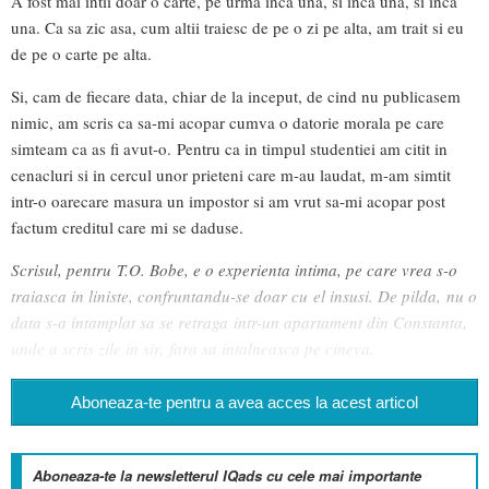
A fost mai intii doar o carte, pe urma inca una, si inca una, si inca
una. Ca sa zic asa, cum altii traiesc de pe o zi pe alta, am trait si eu
de pe o carte pe alta.
Si, cam de fiecare data, chiar de la inceput, de cind nu publicasem
nimic, am scris ca sa-mi acopar cumva o datorie morala pe care
simteam ca as fi avut-o. Pentru ca in timpul studentiei am citit in
cenacluri si in cercul unor prieteni care m-au laudat, m-am simtit
intr-o oarecare masura un impostor si am vrut sa-mi acopar post
factum creditul care mi se daduse.
Scrisul, pentru T.O. Bobe, e o experienta intima, pe care vrea s-o
traiasca in liniste, confruntandu-se doar cu el insusi. De pilda, nu o
data s-a intamplat sa se retraga
intr-un apartament din Constanta,
unde a scris zile in sir, fara sa intalneasca pe cineva.
Aboneaza-te pentru a avea acces la acest articol
Aboneaza-te la newsletterul IQads cu cele mai importante