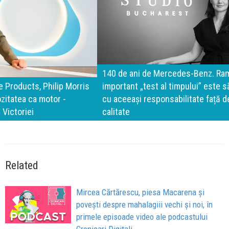
140 de ani de Mercedes-Benz. Ramona Pîrlog: Cel mai
important „test al timpului” este să inovăm constant, dar
cu aceeași responsabilitate față de oameni, siguranță și
calitate
Related
Mircea Cărtărescu, piesa Macarena și
povești despre mahalagiii vechi și noi, în
primele episoade video ale podcastului