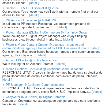
offices in Timpuri...
[detalii]
Senior SEO & GEO Specialist @ Zitec
Our promise: You choose how you'll work with us: remote-first or at our
offices in Timpuri...
[detalii]
PR Account Executive @ TOTAL PR
În calitate de PR Account Executive, vei implementa proiecte de
comunicare corporate & consumer, în...
[detalii]
Project Manager (Digital & eCommerce) @ Flaminjoy Group
We're looking for a Digital Project Manager who enjoys helping
businesses grow through digital marketing...
[detalii]
Photo & Video Content Creator @ boutique - creative and
communications agency | Recruited by EPIC Business Human Strategy
Our client is a Bucharest based boutique - creative and communications
agency, driven by one...
[detalii]
Account Director @ Kubis Interactive
We’re looking for an Account Director...
[detalii]
Media Relations Specialist @ Confident Communications
RESPONSABILITĂȚI Crearea și implementarea hands-on a strategiilor de
presă Redactarea de conținut editorial: comunicate de presă, interviuri,...
[detalii]
PR Manager @ Confident Communications
RESPONSABILITĂȚI Creare și implementare hands-on a strategiilor de
comunicare integrată pentru clienți B2B & B2C Implicare activă...
[detalii]
Copywriter (Mid–Senior) @ Digitas România
Căutăm un Copywriter cu experiență de agenție care știe că o idee bună
trebuie să...
[detalii]