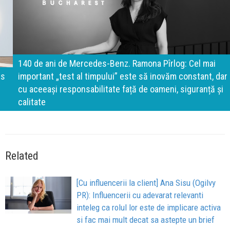
140 de ani de Mercedes-Benz. Ramona Pîrlog: Cel mai
important „test al timpului” este să inovăm constant, dar
cu aceeași responsabilitate față de oameni, siguranță și
calitate
Related
[Cu influencerii la client] Ana Sisu (Ogilvy
PR): Influencerii cu adevarat relevanti
inteleg ca rolul lor este de implicare activa
si fac mai mult decat sa astepte un brief