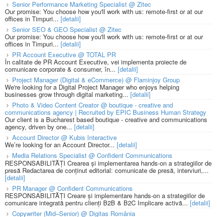
Senior Performance Marketing Specialist @ Zitec
Our promise: You choose how you'll work with us: remote-first or at our
offices in Timpuri...
[detalii]
Senior SEO & GEO Specialist @ Zitec
Our promise: You choose how you'll work with us: remote-first or at our
offices in Timpuri...
[detalii]
PR Account Executive @ TOTAL PR
În calitate de PR Account Executive, vei implementa proiecte de
comunicare corporate & consumer, în...
[detalii]
Project Manager (Digital & eCommerce) @ Flaminjoy Group
We're looking for a Digital Project Manager who enjoys helping
businesses grow through digital marketing...
[detalii]
Photo & Video Content Creator @ boutique - creative and
communications agency | Recruited by EPIC Business Human Strategy
Our client is a Bucharest based boutique - creative and communications
agency, driven by one...
[detalii]
Account Director @ Kubis Interactive
We’re looking for an Account Director...
[detalii]
Media Relations Specialist @ Confident Communications
RESPONSABILITĂȚI Crearea și implementarea hands-on a strategiilor de
presă Redactarea de conținut editorial: comunicate de presă, interviuri,...
[detalii]
PR Manager @ Confident Communications
RESPONSABILITĂȚI Creare și implementare hands-on a strategiilor de
comunicare integrată pentru clienți B2B & B2C Implicare activă...
[detalii]
Copywriter (Mid–Senior) @ Digitas România