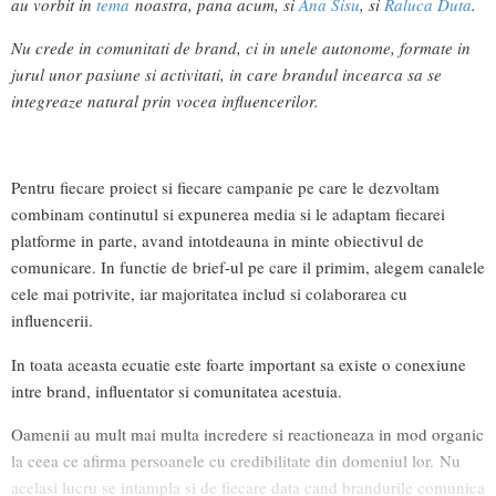
au vorbit in
tema
noastra, pana acum, si
Ana Sisu
, si
Raluca Duta
.
Nu crede in comunitati de brand, ci in unele autonome, formate in
jurul unor pasiune si activitati, in care brandul incearca sa se
integreaze natural prin vocea influencerilor.
Pentru fiecare proiect si fiecare campanie pe care le dezvoltam
combinam continutul si expunerea media si le adaptam fiecarei
platforme in parte, avand intotdeauna in minte obiectivul de
comunicare. In functie de brief-ul pe care il primim, alegem canalele
cele mai potrivite, iar majoritatea includ si colaborarea cu
influencerii.
In toata aceasta ecuatie este foarte important sa existe o conexiune
intre brand, influentator si comunitatea acestuia.
Oamenii au mult mai multa incredere si reactioneaza in mod organic
la ceea ce afirma persoanele cu credibilitate din domeniul lor. Nu
acelasi lucru se intampla si de fiecare data cand brandurile comunica