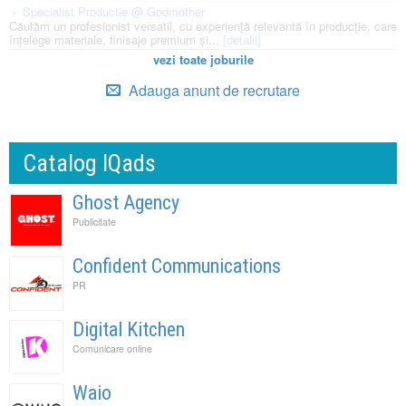
Specialist Productie @ Godmother
Căutăm un profesionist versatil, cu experiență relevantă în producție, care
înțelege materiale, finisaje premium și...
[detalii]
vezi toate joburile
Adauga anunt de recrutare
Catalog IQads
Ghost Agency
Publicitate
Confident Communications
PR
Digital Kitchen
Comunicare online
Waio