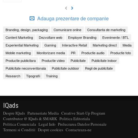
Adauga prezentare de companie
Branding, design, packaging
Comunicare online
Consultanta de marketing
Content Marketing
Dezvoltare web
Employer Branding
Evenimente / BTL
Experiential Marketing
Gaming
Interactive Retail
Marketing direct
Media
Mobile marketing
Monitorizare media
PR
Productie audio
Productie foto
Productie publicitara
Productie video
Publicitate
Publicitate indoor
Publicitate neconventionala
Publicitate outdoor
Regii de publicitate
Research
Tipografii
Training
IQads
Despre IQads
Parteneriate Media
Creative Start-Up Program
Contributor @ IQads & SMARK
Politica Editoriala
Politica Comerciala
Legal Info
Prelucrarea Datelor Personale
Termeni si Conditii
Despre cookies
Contacteaza-ne