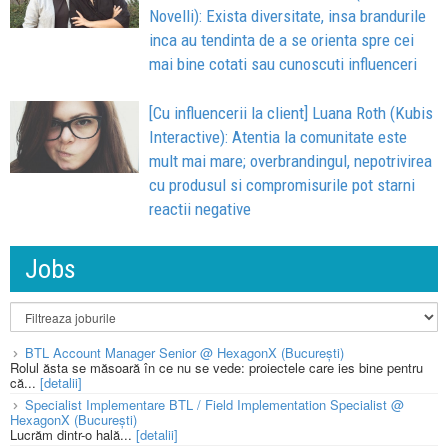
Novelli): Exista diversitate, insa brandurile
inca au tendinta de a se orienta spre cei
mai bine cotati sau cunoscuti influenceri
[Cu influencerii la client] Luana Roth (Kubis
Interactive): Atentia la comunitate este
mult mai mare; overbrandingul, nepotrivirea
cu produsul si compromisurile pot starni
reactii negative
Jobs
BTL Account Manager Senior @ HexagonX (București)
Rolul ăsta se măsoară în ce nu se vede: proiectele care ies bine pentru
că...
[detalii]
Specialist Implementare BTL / Field Implementation Specialist @
HexagonX (București)
Lucrăm dintr-o hală...
[detalii]