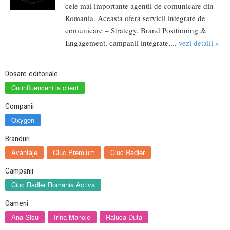
cele mai importante agentii de comunicare din
Romania. Aceasta ofera servicii integrate de
comunicare – Strategy, Brand Positioning &
Engagement, campanii integrate,...
vezi detalii »
Dosare editoriale
Cu influencerii la client
Companii
Oxygen
Branduri
Avantaje
Ciuc Premium
Ciuc Radler
Campanii
Ciuc Radler Romania Activa
Oameni
Ana Sisu
Irina Manole
Raluca Duta