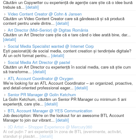
Căutăm un Copywriter cu experiență de agenție care știe că o idee bună
trebuie să...
[detalii]
Video Content Creator @ Cohn & Jansen
Căutăm un Video Content Creator care să gândească și să producă
content pentru unele dintre...
[detalii]
Art Director (Mid–Senior) @ Digitas România
Căutăm un Art Director care știe că e tare când o idee arată bine, dar...
[detalii]
Social Media Specialist wanted @ Internet Corp
Ești pasionat(ă) de social media, content creation și tendințele digitale?
Ai un ochi format pentru...
[detalii]
Social Media Art Director @ pastel
Căutăm un Art Director cu experiență în social media, care să știe cum
să transforme...
[detalii]
ATL Account Coordinator @ Oxygen
We’re looking for an ATL Account Coordinator – an organized, proactive,
and detail-oriented professional eager...
[detalii]
Senior PR Manager @ Golin Ketchum
La Golin Ketchum, căutăm un Senior PR Manager cu minimum 5 ani
experiență, care știe...
[detalii]
BTL Account Manager @ YES Communication
Job description: We're on the lookout for an awesome BTL Account
Manager to join our vibrant...
[detalii]
3D Artist – Shopper Experience @ Mercury360
Ai cel puțin 7 ani experiență în zona de BTL (evenimente, activări,
standuri și plasări...
[detalii]