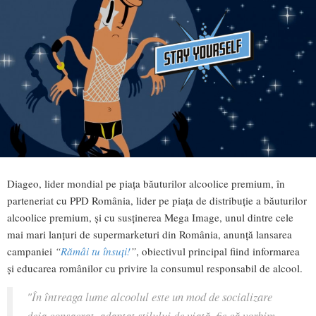
Diageo, lider mondial pe piaţa băuturilor alcoolice premium, în
parteneriat cu PPD România, lider pe piaţa de distribuţie a băuturilor
alcoolice premium, şi cu susţinerea Mega Image, unul dintre cele
mai mari lanţuri de supermarketuri din România, anunţă lansarea
campaniei
“
Rămâi tu însuţi!
”
, obiectivul principal fiind informarea
şi educarea românilor cu privire la consumul responsabil de alcool.
"În întreaga lume alcoolul este un mod de socializare
deja consacrat, adaptat stilului de viaţă, fie că vorbim