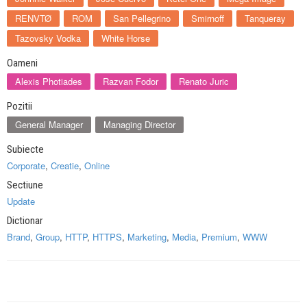
RENVTØ
ROM
San Pellegrino
Smirnoff
Tanqueray
Tazovsky Vodka
White Horse
Oameni
Alexis Photiades
Razvan Fodor
Renato Juric
Pozitii
General Manager
Managing Director
Subiecte
Corporate
,
Creatie
,
Online
Sectiune
Update
Dictionar
Brand
,
Group
,
HTTP
,
HTTPS
,
Marketing
,
Media
,
Premium
,
WWW