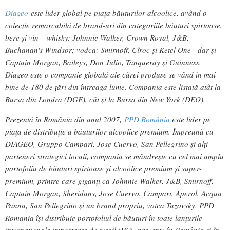
Diageo
este lider global pe piaţa băuturilor alcoolice, având o
colecţie remarcabilă de brand-uri din categoriile băuturi spirtoase,
bere şi vin – whisky: Johnnie Walker, Crown Royal, J&B,
Buchanan's Windsor; vodca: Smirnoff, Cîroc şi Ketel One - dar şi
Captain Morgan, Baileys, Don Julio, Tanqueray şi Guinness.
Diageo este o companie globală ale cărei produse se vând în mai
bine de 180 de ţări din întreaga lume. Compania este listată atât la
Bursa din Londra (DGE), cât şi la Bursa din New York (DEO).
Prezentă în România din anul 2007,
PPD România
este lider pe
piaţa de distribuţie a băuturilor alcoolice premium. Împreună cu
DIAGEO, Gruppo Campari, Jose Cuervo, San Pellegrino şi alţi
parteneri strategici locali, compania se mândreşte cu cel mai amplu
portofoliu de băuturi spirtoase şi alcoolice premium şi super-
premium, printre care giganţi ca Johnnie Walker, J&B, Smirnoff,
Captain Morgan, Sheridans, Jose Cuervo, Campari, Aperol, Acqua
Panna, San Pellegrino şi un brand propriu, votca Tazovsky. PPD
Romania îşi distribuie portofoliul de băuturi în toate lanţurile