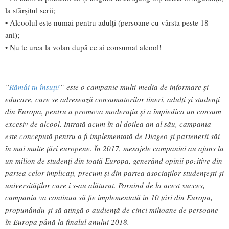
la sfârşitul serii;
• Alcoolul este numai pentru adulţi (persoane cu vârsta peste 18
ani);
• Nu te urca la volan după ce ai consumat alcool!
“
Rămâi tu însuţi!
” este o campanie multi-media de informare şi
educare, care se adresează consumatorilor tineri, adulţi şi studenţi
din Europa, pentru a promova moderaţia şi a împiedica un consum
excesiv de alcool. Intrată acum în al doilea an al său, campania
este concepută pentru a fi implementată de Diageo şi partenerii săi
în mai multe ţări europene. În 2017, mesajele campaniei au ajuns la
un milion de studenţi din toată Europa, generând opinii pozitive din
partea celor implicaţi, precum şi din partea asociaţilor studenţeşti şi
universităţilor care i s-au alăturat. Pornind de la acest succes,
campania va continua să fie implementată în 10 ţări din Europa,
propunându-şi să atingă o audienţă de cinci milioane de persoane
în Europa până la finalul anului 2018.