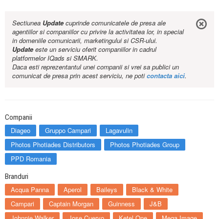
Sectiunea
Update
cuprinde comunicatele de presa ale
agentiilor si companiilor cu privire la activitatea lor, in special
in domeniile comunicarii, marketingului si CSR-ului.
Update
este un serviciu oferit companiilor in cadrul
platformelor IQads si SMARK.
Daca esti reprezentantul unei companii si vrei sa publici un
comunicat de presa prin acest serviciu, ne poti
contacta aici
.
Companii
Diageo
Gruppo Campari
Lagavulin
Photos Photiades Distributors
Photos Photiades Group
PPD Romania
Branduri
Acqua Panna
Aperol
Baileys
Black & White
Campari
Captain Morgan
Guinness
J&B
Johnnie Walker
Jose Cuervo
Ketel One
Mega Image