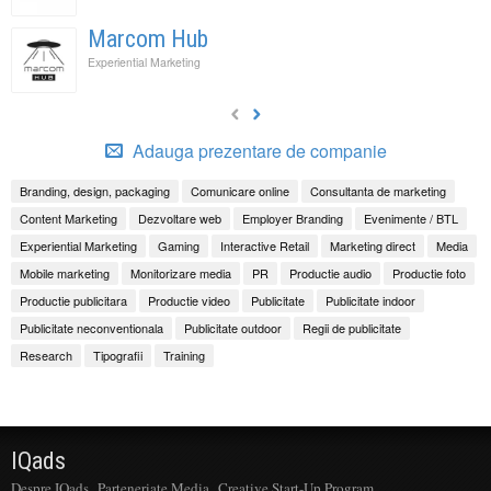
Marcom Hub
Experiential Marketing
Adauga prezentare de companie
Branding, design, packaging
Comunicare online
Consultanta de marketing
Content Marketing
Dezvoltare web
Employer Branding
Evenimente / BTL
Experiential Marketing
Gaming
Interactive Retail
Marketing direct
Media
Mobile marketing
Monitorizare media
PR
Productie audio
Productie foto
Productie publicitara
Productie video
Publicitate
Publicitate indoor
Publicitate neconventionala
Publicitate outdoor
Regii de publicitate
Research
Tipografii
Training
IQads
Despre IQads
Parteneriate Media
Creative Start-Up Program