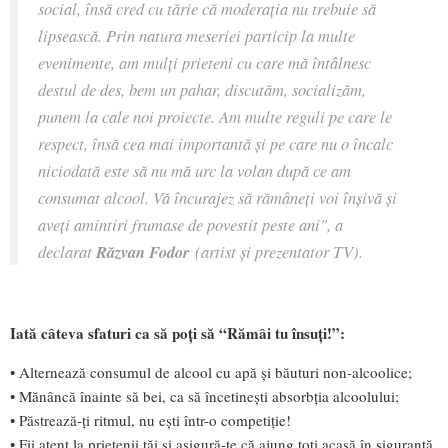
social, însă cred cu tărie că moderaţia nu trebuie să
lipsească. Prin natura meseriei particip la multe
evenimente, am mulţi prieteni cu care mă întâlnesc
destul de des, bem un pahar, discutăm, socializăm,
punem la cale noi proiecte. Am multe reguli pe care le
respect, însă cea mai importantă şi pe care nu o încalc
niciodată este să nu mă urc la volan după ce am
consumat alcool. Vă încurajez să rămâneţi voi înşivă şi
aveţi amintiri frumase de povestit peste ani", a
declarat
Răzvan Fodor
(artist şi prezentator TV).
Iată câteva sfaturi ca să poţi să “Rămâi tu însuţi!”:
• Alternează consumul de alcool cu apă şi băuturi non-alcoolice;
• Mănâncă înainte să bei, ca să încetineşti absorbţia alcoolului;
• Păstrează-ţi ritmul, nu eşti într-o competiţie!
• Fii atent la prietenii tăi şi asigură-te că ajung toţi acasă în siguranţă,