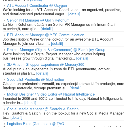
ATL Account Coordinator @ Oxygen
We’re looking for an ATL Account Coordinator – an organized, proactive,
and detail-oriented professional eager...
[detalii]
Senior PR Manager @ Golin Ketchum
La Golin Ketchum, căutăm un Senior PR Manager cu minimum 5 ani
experiență, care știe...
[detalii]
BTL Account Manager @ YES Communication
Job description: We're on the lookout for an awesome BTL Account
Manager to join our vibrant...
[detalii]
Project Manager (Digital & eCommerce) @ Flaminjoy Group
We're looking for a Digital Project Manager who enjoys helping
businesses grow through digital marketing...
[detalii]
3D Artist – Shopper Experience @ Mercury360
Ai cel puțin 7 ani experiență în zona de BTL (evenimente, activări,
standuri și plasări...
[detalii]
Specialist Productie @ Godmother
Căutăm un profesionist versatil, cu experiență relevantă în producție, care
înțelege materiale, finisaje premium și...
[detalii]
Motion Designer / Video Editor @ Natural Intelligence
Founded in 2009 and 100% self-funded to this day, Natural Intelligence is
a leader in...
[detalii]
Social Media Manager @ Saatchi & Saatchi
Hey! Saatchi & Saatchi is on the lookout for a new Social Media Manager
to...
[detalii]
Logistics Exec (Gestionar) @ TAG