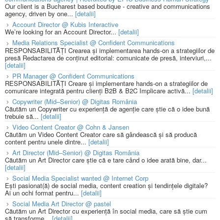
Our client is a Bucharest based boutique - creative and communications
agency, driven by one...
[detalii]
Account Director @ Kubis Interactive
We’re looking for an Account Director...
[detalii]
Media Relations Specialist @ Confident Communications
RESPONSABILITĂȚI Crearea și implementarea hands-on a strategiilor de
presă Redactarea de conținut editorial: comunicate de presă, interviuri,...
[detalii]
PR Manager @ Confident Communications
RESPONSABILITĂȚI Creare și implementare hands-on a strategiilor de
comunicare integrată pentru clienți B2B & B2C Implicare activă...
[detalii]
Copywriter (Mid–Senior) @ Digitas România
Căutăm un Copywriter cu experiență de agenție care știe că o idee bună
trebuie să...
[detalii]
Video Content Creator @ Cohn & Jansen
Căutăm un Video Content Creator care să gândească și să producă
content pentru unele dintre...
[detalii]
Art Director (Mid–Senior) @ Digitas România
Căutăm un Art Director care știe că e tare când o idee arată bine, dar...
[detalii]
Social Media Specialist wanted @ Internet Corp
Ești pasionat(ă) de social media, content creation și tendințele digitale?
Ai un ochi format pentru...
[detalii]
Social Media Art Director @ pastel
Căutăm un Art Director cu experiență în social media, care să știe cum
să transforme...
[detalii]