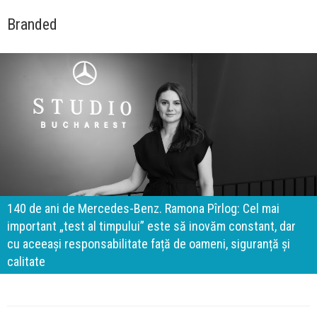
Branded
140 de ani de Mercedes-Benz. Ramona Pîrlog: Cel mai
important „test al timpului” este să inovăm constant, dar
cu aceeași responsabilitate față de oameni, siguranță și
calitate