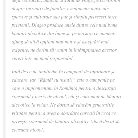
despre întruniri de familie, evenimente muzicale,
sportive şi culturale sau pur şi simplu petreceri între
prietenii. Diageo produce unele dintre cele mai bune
băuturi alcoolice din lume şi, pe măsură ce oamenii
ajung să aibă opţiuni mai multe şi aşteptări mai
exigente, ne dorim să venim în întâmpinarea acestor
cereri într-un mod responsabil.
Iată de ce ne implicăm în campanii de informare şi
educare, iar “Rămâi tu însuţi!” este o campanie pe
care o implementăm în România pentru a descuraja
consumul excesiv de alcool, cât şi consumul de băuturi
alcoolice la volan. Ne dorim să educăm generaţiile
viitoare pentru a avea o abordare corectă în ceea ce
priveşte consumul de băuturi alcoolice (dacă decid să
consume alcool).