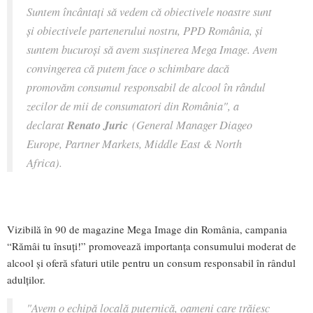
Suntem încântaţi să vedem că obiectivele noastre sunt
şi obiectivele partenerului nostru, PPD România, şi
suntem bucuroşi să avem susţinerea Mega Image. Avem
convingerea că putem face o schimbare dacă
promovăm consumul responsabil de alcool în rândul
zecilor de mii de consumatori din România", a
declarat
Renato Juric
(General Manager Diageo
Europe, Partner Markets, Middle East & North
Africa).
Vizibilă în 90 de magazine Mega Image din România, campania
“Rămâi tu însuţi!” promovează importanţa consumului moderat de
alcool şi oferă sfaturi utile pentru un consum responsabil în rândul
adulţilor.
"Avem o echipă locală puternică, oameni care trăiesc