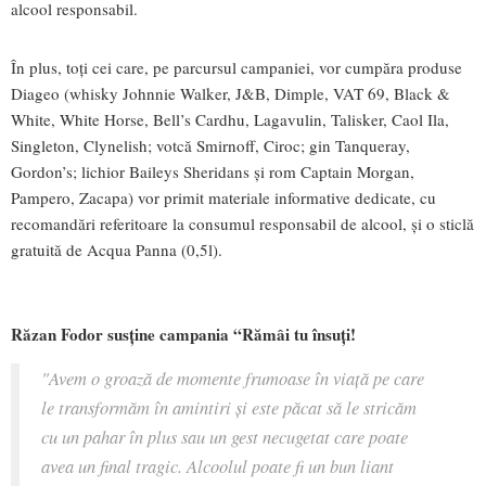
alcool responsabil.
În plus, toţi cei care, pe parcursul campaniei, vor cumpăra produse
Diageo (whisky Johnnie Walker, J&B, Dimple, VAT 69, Black &
White, White Horse, Bell’s Cardhu, Lagavulin, Talisker, Caol Ila,
Singleton, Clynelish; votcă Smirnoff, Ciroc; gin Tanqueray,
Gordon’s; lichior Baileys Sheridans şi rom Captain Morgan,
Pampero, Zacapa) vor primit materiale informative dedicate, cu
recomandări referitoare la consumul responsabil de alcool, şi o sticlă
gratuită de Acqua Panna (0,5l).
Răzan Fodor susţine campania “Rămâi tu însuţi!
"Avem o groază de momente frumoase în viaţă pe care
le transformăm în amintiri şi este păcat să le stricăm
cu un pahar în plus sau un gest necugetat care poate
avea un final tragic. Alcoolul poate fi un bun liant