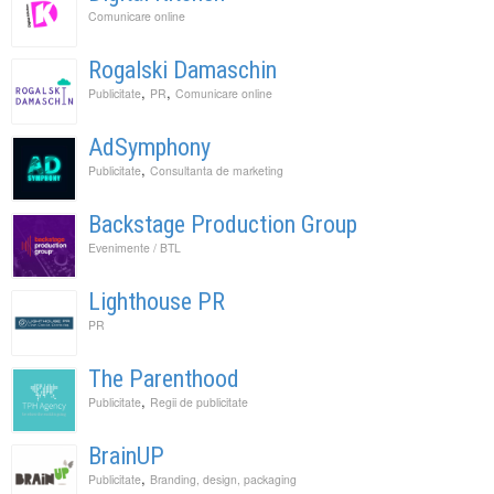
Comunicare online
Rogalski Damaschin
,
,
Publicitate
PR
Comunicare online
AdSymphony
,
Publicitate
Consultanta de marketing
Backstage Production Group
Evenimente / BTL
Lighthouse PR
PR
The Parenthood
,
Publicitate
Regii de publicitate
BrainUP
,
Publicitate
Branding, design, packaging