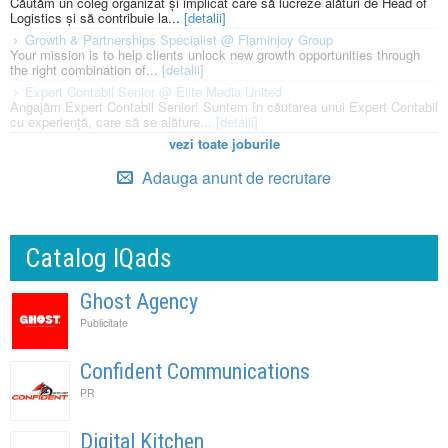
Căutăm un coleg organizat și implicat care să lucreze alături de Head of
Logistics și să contribuie la...
[detalii]
Growth & Partnerships Specialist @ Flaminjoy Group
Your mission is to help clients unlock new growth opportunities through
the right combination of...
[detalii]
Expert Contabil Senior @ Elite Media United
Angajăm Expert Contabil Senior! Suntem în căutarea unui Expert Contabil
cu experiență, care să se alăture...
[detalii]
vezi toate joburile
Adauga anunt de recrutare
Catalog IQads
Ghost Agency
Publicitate
Confident Communications
PR
Digital Kitchen