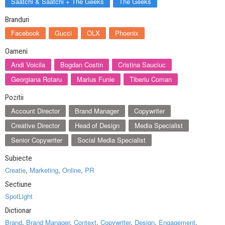
Saatchi & Saatchi + The Geeks
The Geeks
Branduri
Facebook
Gucci
OLX
Phoenix
Oameni
Andi Voicila
Bogdan Costin
Cristina Sauciuc
Georgiana Rotaru
Marius Funie
Tiberiu Coman
Pozitii
Account Director
Brand Manager
Copywriter
Creative Director
Head of Design
Media Specialist
Senior Copywriter
Social Media Specialist
Subiecte
Creatie
,
Marketing
,
Online
,
PR
Sectiune
SpotLight
Dictionar
Brand
,
Brand Manager
,
Context
,
Copywriter
,
Design
,
Engagement
,