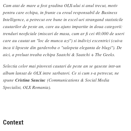
Cam atat de mare a fost gradina OLX-ului si anul trecut, motiv
pentru care echipa, in frunte cu eroul responsabil de Business
Intelligence, a petrecut ore bune in excel-uri strangand statisticile
cautarilor de peste an, care au ajuns impartite in doua categorii:
trenduri neoficiale (miscari de masa, cum ar fi cei 40.000 de useri
care au cautat un "loc de munca azi") si indivizi excentrici (cuiva
inca ii lipseste din garderoba o "salopeta eleganta de blugi"). De
aici, a preluat treaba echipa Saatchi & Saatchi + The Geeks.
Selectia celor mai pitoresti cautari de peste an se gaseste intr-un
album lansat de OLX intre sarbatori. Ce si cum s-a petrecut, ne
spune
Cristina Sauciuc
(Communications & Social Media
Specialist, OLX Romania).
Context