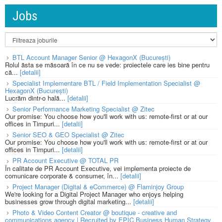
Jobs
BTL Account Manager Senior @ HexagonX (București)
Rolul ăsta se măsoară în ce nu se vede: proiectele care ies bine pentru
că...
[detalii]
Specialist Implementare BTL / Field Implementation Specialist @
HexagonX (București)
Lucrăm dintr-o hală...
[detalii]
Senior Performance Marketing Specialist @ Zitec
Our promise: You choose how you'll work with us: remote-first or at our
offices in Timpuri...
[detalii]
Senior SEO & GEO Specialist @ Zitec
Our promise: You choose how you'll work with us: remote-first or at our
offices in Timpuri...
[detalii]
PR Account Executive @ TOTAL PR
În calitate de PR Account Executive, vei implementa proiecte de
comunicare corporate & consumer, în...
[detalii]
Project Manager (Digital & eCommerce) @ Flaminjoy Group
We're looking for a Digital Project Manager who enjoys helping
businesses grow through digital marketing...
[detalii]
Photo & Video Content Creator @ boutique - creative and
communications agency | Recruited by EPIC Business Human Strategy