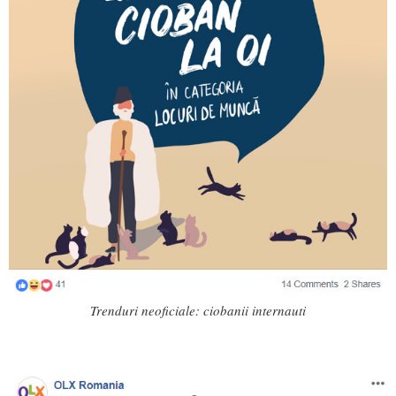
Trenduri neoficiale: ciobanii internauti