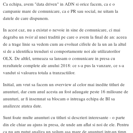
Ca echipa, avem "data driven" in ADN si orice facem, ca e o
campanie mare de comunicare, ca e PR sau social, ne uitam la
datele de care dispunem.
In acest caz, nu a existat o nevoie in sine de comunicare, ci mai
degraba un
twist
al unei traditii pe care o avem la final de an: aceea
de a trage linie sa vedem cum au evoluat cifrele de la un an la altul
si de a identifica trenduri si comportamente noi ale utilizatorilor
OLX. De altfel, urmeaza sa lansam o comunicare in presa cu
rezultatele complete ale anului 2018: ce s-a pus la vanzare, ce s-a
vandut si valoarea totala a tranzactiilor.
Initial, am vrut sa facem un overview al celor mai inedite titluri de
anunturi, dar cum anul acesta au fost adaugate peste 16 milioane de
anunturi, ar fi insemnat sa blocam o intreaga echipa de BI sa
analizeze atatea date.
Sunt foate multe anunturi cu titluri si descrieri interesante - o parte
din ele chiar au ajuns in presa, de unde am aflat si noi de ele. Pentru
ca nu am putut analiza un volum asa mare de anunturi intr-un timp