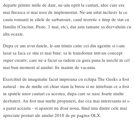
departe printre miile de date, ne-am oprit la cautari, idee care era
mai fireasca si mai usor de implementat. Ne-am uitat inclusiv la ce
cauta romanii in zilele de sarbatoare, cand teoretic e timp de stat cu
familia (Craciun, Paste, 1 mai, etc), dar asta ramane sa dezvaluim cu
alta ocazie.
Dupa ce am avut datele, le-am trimis catre cei din agentie si i-am
lasat sa faca ce stiu ei mai bine: sa le transforme intr-un concept
super creativ, care ne-a facut sa radem cu gura pana la urechi in cel
mai bun moment al anului: fix inainte de vacanta.
Exercitiul de imaginatie facut impreuna cu echipa The Geeks a fost
natural - nu de multe ori chiar stam la birou si ne intrebam ce a fost
in spatele unor cautari ca acestea, dupa care se nasc foarte multe
dezbateri. Au fost mai multe propuneri, dar cea mai interesanta ni s-
a parut aceasta - si aparent nu doar noua, fiind una dintre cele mai
apreciate postari ale anului 2018 de pe pagina OLX.