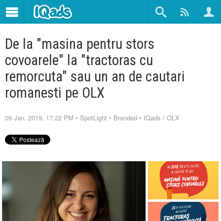
De la "masina pentru stors
covoarele" la "tractoras cu
remorcuta" sau un an de cautari
romanesti pe OLX
09 Jan. 2019, 17:22 PM
•
SpotLight
•
Branded
•
IQads
/
OLX