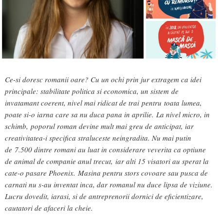
Ce-si doresc romanii oare? Cu un ochi prin jur extragem ca idei
principale: stabilitate politica si economica, un sistem de
invatamant coerent, nivel mai ridicat de trai pentru toata lumea,
poate si-o iarna care sa nu duca pana in aprilie.
La nivel micro, in
schimb, poporul roman devine mult mai greu de anticipat, iar
creativitatea-i specifica straluceste neingradita. Nu mai putin
de
7.500 dintre romani au luat in considerare veverita ca optiune
de animal de companie anul trecut, iar alti 15 visatori au sperat la
cate-o pasare Phoenix.
Masina pentru stors covoare sau pusca de
carnati nu s-au inventat inca, dar romanul nu duce lipsa de viziune.
Lucru dovedit, iarasi, si de antreprenorii dornici de eficientizare,
cautatori de afaceri la cheie.