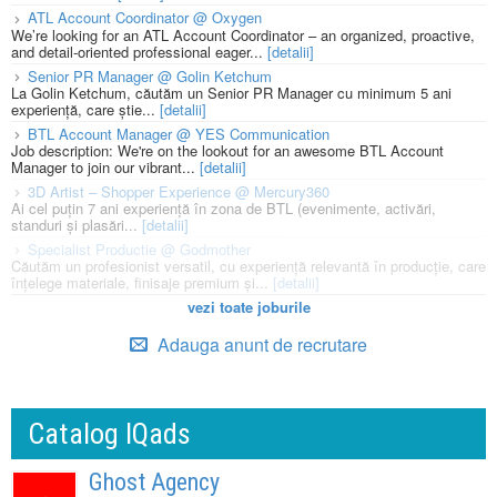
ATL Account Coordinator @ Oxygen
We’re looking for an ATL Account Coordinator – an organized, proactive,
and detail-oriented professional eager...
[detalii]
Senior PR Manager @ Golin Ketchum
La Golin Ketchum, căutăm un Senior PR Manager cu minimum 5 ani
experiență, care știe...
[detalii]
BTL Account Manager @ YES Communication
Job description: We're on the lookout for an awesome BTL Account
Manager to join our vibrant...
[detalii]
3D Artist – Shopper Experience @ Mercury360
Ai cel puțin 7 ani experiență în zona de BTL (evenimente, activări,
standuri și plasări...
[detalii]
Specialist Productie @ Godmother
Căutăm un profesionist versatil, cu experiență relevantă în producție, care
înțelege materiale, finisaje premium și...
[detalii]
vezi toate joburile
Adauga anunt de recrutare
Catalog IQads
Ghost Agency