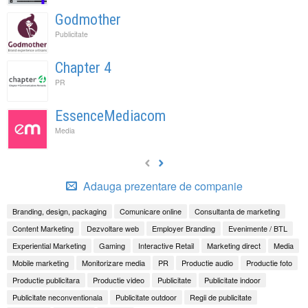
Godmother
Publicitate
Chapter 4
PR
EssenceMediacom
Media
Adauga prezentare de companie
Branding, design, packaging
Comunicare online
Consultanta de marketing
Content Marketing
Dezvoltare web
Employer Branding
Evenimente / BTL
Experiential Marketing
Gaming
Interactive Retail
Marketing direct
Media
Mobile marketing
Monitorizare media
PR
Productie audio
Productie foto
Productie publicitara
Productie video
Publicitate
Publicitate indoor
Publicitate neconventionala
Publicitate outdoor
Regii de publicitate