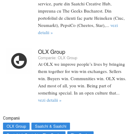
service, parte din Saatchi Creative Hub,
impreuna cu The Geeks Bucharest. Din
portofoliul de clienti fac parte Heineken (Ciuc,
Neumarkt), PepsiCo (Cheetos, Star),...
vezi
detalii »
OLX Group
Companie:
OLX Group
At OLX we improve people’s lives by bringing
them together for win-win exchanges. Sellers
win. Buyers win. Communities win. OLX wins.
And most of all, you win. Being part of
something special. In an open culture that...
vezi detalii »
Companii
OLX Group
Saatchi & Saatchi