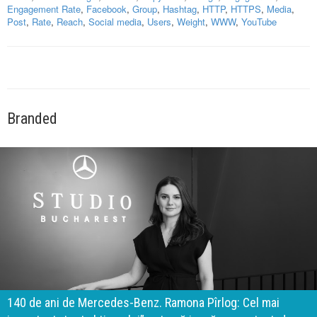
Engagement Rate
,
Facebook
,
Group
,
Hashtag
,
HTTP
,
HTTPS
,
Media
,
Post
,
Rate
,
Reach
,
Social media
,
Users
,
Weight
,
WWW
,
YouTube
Branded
140 de ani de Mercedes-Benz. Ramona Pîrlog: Cel mai