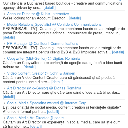
Our client is a Bucharest based boutique - creative and communications
agency, driven by one...
[detalii]
Account Director @ Kubis Interactive
We’re looking for an Account Director...
[detalii]
Media Relations Specialist @ Confident Communications
RESPONSABILITĂȚI Crearea și implementarea hands-on a strategiilor de
presă Redactarea de conținut editorial: comunicate de presă, interviuri,...
[detalii]
PR Manager @ Confident Communications
RESPONSABILITĂȚI Creare și implementare hands-on a strategiilor de
comunicare integrată pentru clienți B2B & B2C Implicare activă...
[detalii]
Copywriter (Mid–Senior) @ Digitas România
Căutăm un Copywriter cu experiență de agenție care știe că o idee bună
trebuie să...
[detalii]
Video Content Creator @ Cohn & Jansen
Căutăm un Video Content Creator care să gândească și să producă
content pentru unele dintre...
[detalii]
Art Director (Mid–Senior) @ Digitas România
Căutăm un Art Director care știe că e tare când o idee arată bine, dar...
[detalii]
Social Media Specialist wanted @ Internet Corp
Ești pasionat(ă) de social media, content creation și tendințele digitale?
Ai un ochi format pentru...
[detalii]
Social Media Art Director @ pastel
Căutăm un Art Director cu experiență în social media, care să știe cum
să transforme...
[detalii]