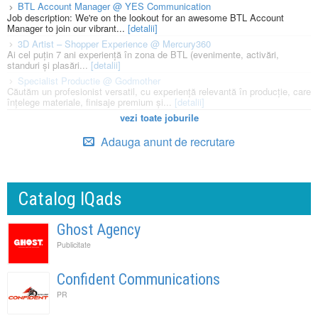
BTL Account Manager @ YES Communication
Job description: We're on the lookout for an awesome BTL Account
Manager to join our vibrant...
[detalii]
3D Artist – Shopper Experience @ Mercury360
Ai cel puțin 7 ani experiență în zona de BTL (evenimente, activări,
standuri și plasări...
[detalii]
Specialist Productie @ Godmother
Căutăm un profesionist versatil, cu experiență relevantă în producție, care
înțelege materiale, finisaje premium și...
[detalii]
vezi toate joburile
Adauga anunt de recrutare
Catalog IQads
Ghost Agency
Publicitate
Confident Communications
PR