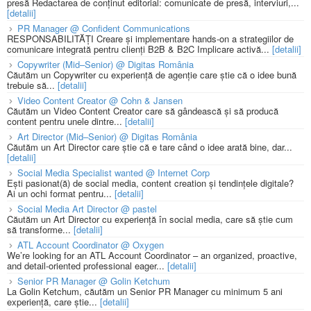
presă Redactarea de conținut editorial: comunicate de presă, interviuri,...
[detalii]
PR Manager @ Confident Communications
RESPONSABILITĂȚI Creare și implementare hands-on a strategiilor de
comunicare integrată pentru clienți B2B & B2C Implicare activă...
[detalii]
Copywriter (Mid–Senior) @ Digitas România
Căutăm un Copywriter cu experiență de agenție care știe că o idee bună
trebuie să...
[detalii]
Video Content Creator @ Cohn & Jansen
Căutăm un Video Content Creator care să gândească și să producă
content pentru unele dintre...
[detalii]
Art Director (Mid–Senior) @ Digitas România
Căutăm un Art Director care știe că e tare când o idee arată bine, dar...
[detalii]
Social Media Specialist wanted @ Internet Corp
Ești pasionat(ă) de social media, content creation și tendințele digitale?
Ai un ochi format pentru...
[detalii]
Social Media Art Director @ pastel
Căutăm un Art Director cu experiență în social media, care să știe cum
să transforme...
[detalii]
ATL Account Coordinator @ Oxygen
We’re looking for an ATL Account Coordinator – an organized, proactive,
and detail-oriented professional eager...
[detalii]
Senior PR Manager @ Golin Ketchum
La Golin Ketchum, căutăm un Senior PR Manager cu minimum 5 ani
experiență, care știe...
[detalii]