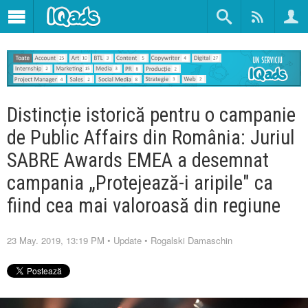
Distincție istorică pentru o campanie
de Public Affairs din România: Juriul
SABRE Awards EMEA a desemnat
campania „Protejează-i aripile" ca
fiind cea mai valoroasă din regiune
23 May. 2019, 13:19 PM
•
Update
•
Rogalski Damaschin