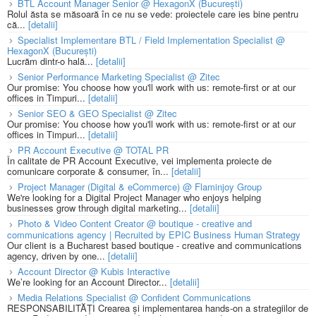
BTL Account Manager Senior @ HexagonX (București)
Rolul ăsta se măsoară în ce nu se vede: proiectele care ies bine pentru
că...
[detalii]
Specialist Implementare BTL / Field Implementation Specialist @
HexagonX (București)
Lucrăm dintr-o hală...
[detalii]
Senior Performance Marketing Specialist @ Zitec
Our promise: You choose how you'll work with us: remote-first or at our
offices in Timpuri...
[detalii]
Senior SEO & GEO Specialist @ Zitec
Our promise: You choose how you'll work with us: remote-first or at our
offices in Timpuri...
[detalii]
PR Account Executive @ TOTAL PR
În calitate de PR Account Executive, vei implementa proiecte de
comunicare corporate & consumer, în...
[detalii]
Project Manager (Digital & eCommerce) @ Flaminjoy Group
We're looking for a Digital Project Manager who enjoys helping
businesses grow through digital marketing...
[detalii]
Photo & Video Content Creator @ boutique - creative and
communications agency | Recruited by EPIC Business Human Strategy
Our client is a Bucharest based boutique - creative and communications
agency, driven by one...
[detalii]
Account Director @ Kubis Interactive
We’re looking for an Account Director...
[detalii]
Media Relations Specialist @ Confident Communications
RESPONSABILITĂȚI Crearea și implementarea hands-on a strategiilor de