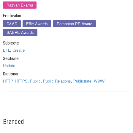
Razvan Exarhu
Festivaluri
D&AD
Effie Awards
Romanian PR Award
SABRE Awards
Subiecte
BTL
,
Creatie
Sectiune
Update
Dictionar
HTTP
,
HTTPS
,
Public
,
Public Relations
,
Publicitate
,
WWW
Branded