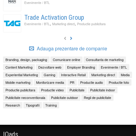
Evenimente / BTL
Trade Activation Group
,
,
Evenimente / BTL
Marketing direct
Productie publicitara
Adauga prezentare de companie
Branding, design, packaging
Comunicare online
Consultanta de marketing
Content Marketing
Dezvoltare web
Employer Branding
Evenimente / BTL
Experiential Marketing
Gaming
Interactive Retail
Marketing direct
Media
Mobile marketing
Monitorizare media
PR
Productie audio
Productie foto
Productie publicitara
Productie video
Publicitate
Publicitate indoor
Publicitate neconventionala
Publicitate outdoor
Regii de publicitate
Research
Tipografii
Training
IQads