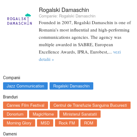
Rogalski Damaschin
Companie:
Rogalski Damaschin
Founded in 2007, Rogalski Damaschin is one of
Romania’s most influential and high-performing
communications agencies. The agency was
multiple awarded in SABRE, European
Excellence Awards, IPRA, Eurobest,...
vezi
detalii »
Companii
Jazz Communication
Rogalski Damaschin
Branduri
Cannes Film Festival
Centrul de Transfuzie Sanguina Bucuresti
Donorium
MagicHome
Ministerul Sanatatii
Morning Glory
MSD
Rock FM
ROM
Oameni