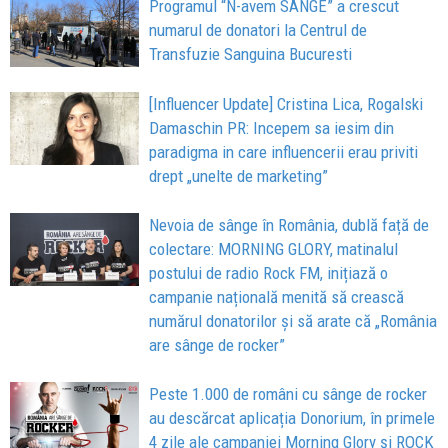
Programul “N-avem SANGE” a crescut
numarul de donatori la Centrul de
Transfuzie Sanguina Bucuresti
[Influencer Update] Cristina Lica, Rogalski
Damaschin PR: Incepem sa iesim din
paradigma in care influencerii erau priviti
drept „unelte de marketing”
Nevoia de sânge în România, dublă față de
colectare: MORNING GLORY, matinalul
postului de radio Rock FM, inițiază o
campanie națională menită să crească
numărul donatorilor și să arate că „România
are sânge de rocker”
Peste 1.000 de români cu sânge de rocker
au descărcat aplicația Donorium, în primele
4 zile ale campaniei Morning Glory și ROCK