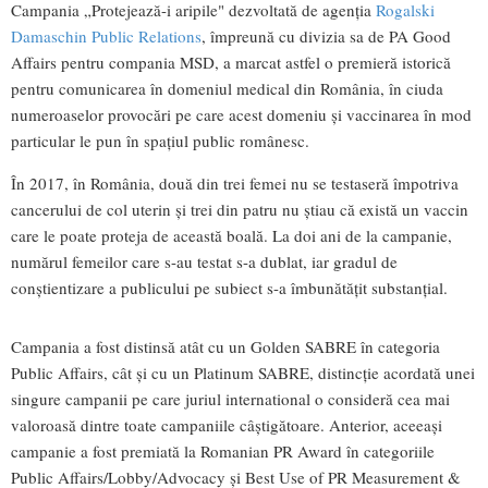
Campania „Protejează-i aripile" dezvoltată de agenția
Rogalski
Damaschin Public Relations
, împreună cu divizia sa de PA Good
Affairs pentru compania MSD, a marcat astfel o premieră istorică
pentru comunicarea în domeniul medical din România, în ciuda
numeroaselor provocări pe care acest domeniu și vaccinarea în mod
particular le pun în spațiul public românesc.
În 2017, în România, două din trei femei nu se testaseră împotriva
cancerului de col uterin și trei din patru nu știau că există un vaccin
care le poate proteja de această boală. La doi ani de la campanie,
numărul femeilor care s-au testat s-a dublat, iar gradul de
conștientizare a publicului pe subiect s-a îmbunătățit substanțial.
Campania a fost distinsă atât cu un Golden SABRE în categoria
Public Affairs, cât și cu un Platinum SABRE, distincție acordată unei
singure campanii pe care juriul international o consideră cea mai
valoroasă dintre toate campaniile câștigătoare. Anterior, aceeași
campanie a fost premiată la Romanian PR Award în categoriile
Public Affairs/Lobby/Advocacy și Best Use of PR Measurement &