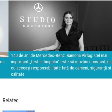
140 de ani de Mercedes-Benz. Ramona Pîrlog: Cel mai
important „test al timpului” este să inovăm constant, dar
cu aceeași responsabilitate față de oameni, siguranță și
calitate
Related