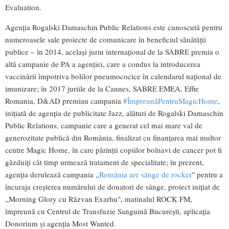
Evaluation.
Agenția Rogalski Damaschin Public Relations este cunoscută pentru
numeroasele sale proiecte de comunicare în beneficiul sănătății
publice – în 2014, același juriu internațional de la SABRE premia o
altă campanie de PA a agenției, care a condus la introducerea
vaccinării împotriva bolilor pneumococice în calendarul național de
imunizare; în 2017 juriile de la Cannes, SABRE EMEA, Effie
Romania, D&AD premiau campania
#ÎmpreunăPentruMagicHome
,
inițiată de agenția de publicitate Jazz, alături de Rogalski Damaschin
Public Relations, campanie care a generat cel mai mare val de
generozitate publică din România, finalizat cu finanțarea mai multor
centre Magic Home, în care părinții copiilor bolnavi de cancer pot fi
găzduiți cât timp urmează tratament de specialitate; în prezent,
agenția derulează campania „
România are sânge de rocker
" pentru a
încuraja creșterea numărului de donatori de sânge, proiect inițiat de
„Morning Glory cu Răzvan Exarhu", matinalul ROCK FM,
împreună cu Centrul de Transfuzie Sanguină București, aplicația
Donorium și agenția Most Wanted.