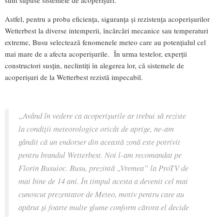
Astfel, pentru a proba eficiența, siguranța și rezistența acoperișurilor
Wetterbest la diverse intemperii, încărcări mecanice sau temperaturi
extreme, Busu selectează fenomenele meteo care au potențialul cel
mai mare de a afecta acoperișurile. În urma testelor, experții
constructori susțin, neclintiți în alegerea lor, că sistemele de
acoperișuri de la Wetterbest rezistă impecabil.
„Având în vedere ca acoperișurile ar trebui să reziste
la condiții meteorologice oricât de aprige, ne-am
gândit că un endorser din această zonă este potrivit
pentru brandul Wetterbest. Noi l-am recomandat pe
Florin Busuioc. Busu, prezintă „Vremea” la ProTV de
mai bine de 14 ani. În timpul acesta a devenit cel mai
cunoscut prezentator de Meteo, motiv pentru care au
apărut și foarte multe glume conform cărora el decide