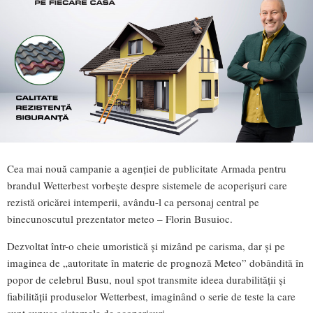
Cea mai nouă campanie a agenției de publicitate Armada pentru
brandul Wetterbest vorbește despre sistemele de acoperișuri care
rezistă oricărei intemperii, avându-l ca personaj central pe
binecunoscutul prezentator meteo – Florin Busuioc.
Dezvoltat într-o cheie umoristică și mizând pe carisma, dar și pe
imaginea de „autoritate în materie de prognoză Meteo” dobândită în
popor de celebrul Busu, noul spot transmite ideea durabilității și
fiabilității produselor Wetterbest, imaginând o serie de teste la care
sunt supuse sistemele de acoperișuri.