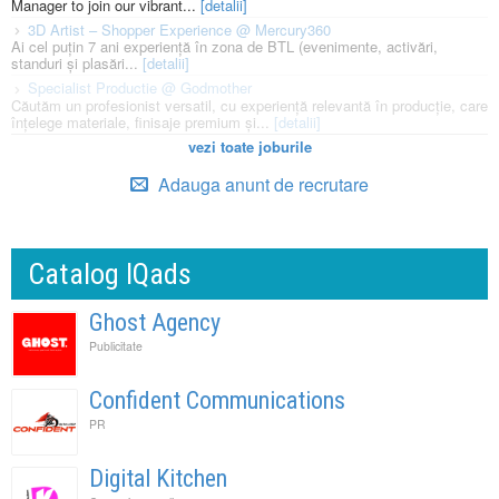
Manager to join our vibrant...
[detalii]
3D Artist – Shopper Experience @ Mercury360
Ai cel puțin 7 ani experiență în zona de BTL (evenimente, activări,
standuri și plasări...
[detalii]
Specialist Productie @ Godmother
Căutăm un profesionist versatil, cu experiență relevantă în producție, care
înțelege materiale, finisaje premium și...
[detalii]
vezi toate joburile
Adauga anunt de recrutare
Catalog IQads
Ghost Agency
Publicitate
Confident Communications
PR
Digital Kitchen