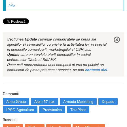
Info
Sectiunea
Update
cuprinde comunicatele de presa ale
agentiilor si companiilor cu privire la activitatea lor, in special
in domeniile comunicarii, marketingului si CSR-ului.
Update
este un serviciu oferit companiilor in cadrul
platformelor IQads si SMARK.
Daca esti reprezentantul unei companii si vrei sa publici un
comunicat de presa prin acest serviciu, ne poti
contacta aici
.
Companii
Airco Group
Alpin 57 Lux
Armada Marketing
Depaco
IPSO Agricultura
Prodvinalco
TeraPlast
Branduri