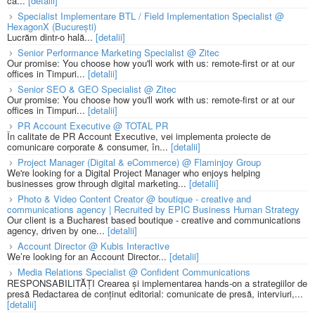
că...
[detalii]
Specialist Implementare BTL / Field Implementation Specialist @
HexagonX (București)
Lucrăm dintr-o hală...
[detalii]
Senior Performance Marketing Specialist @ Zitec
Our promise: You choose how you'll work with us: remote-first or at our
offices in Timpuri...
[detalii]
Senior SEO & GEO Specialist @ Zitec
Our promise: You choose how you'll work with us: remote-first or at our
offices in Timpuri...
[detalii]
PR Account Executive @ TOTAL PR
În calitate de PR Account Executive, vei implementa proiecte de
comunicare corporate & consumer, în...
[detalii]
Project Manager (Digital & eCommerce) @ Flaminjoy Group
We're looking for a Digital Project Manager who enjoys helping
businesses grow through digital marketing...
[detalii]
Photo & Video Content Creator @ boutique - creative and
communications agency | Recruited by EPIC Business Human Strategy
Our client is a Bucharest based boutique - creative and communications
agency, driven by one...
[detalii]
Account Director @ Kubis Interactive
We’re looking for an Account Director...
[detalii]
Media Relations Specialist @ Confident Communications
RESPONSABILITĂȚI Crearea și implementarea hands-on a strategiilor de
presă Redactarea de conținut editorial: comunicate de presă, interviuri,...
[detalii]