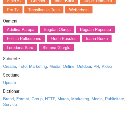
Alpin 57
Gothaer
Idea::Bank
Mapei Romania
Pro Tv
Transilvania Train
Wetterbest
Oameni
Adelina Parepa
Bogdan Obreja
Bogdan Popescu
Felicia Bolboceanu
Florin Busuioc
Ioana Borza
Loredana Saru
Simona Giurgiu
Subiecte
Creatie
,
Foto
,
Marketing
,
Media
,
Online
,
Outdoor
,
PR
,
Video
Sectiune
Update
Dictionar
Brand
,
Format
,
Group
,
HTTP
,
Marca
,
Marketing
,
Media
,
Publicitate
,
Service