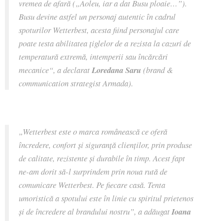
vremea de afară („Aoleu, iar a dat Busu ploaie…”).
Busu devine astfel un personaj autentic în cadrul
spoturilor Wetterbest, acesta fiind personajul care
poate testa abilitatea țiglelor de a rezista la cazuri de
temperatură extremă, intemperii sau încărcări
mecanice“, a declarat
Loredana Saru
(brand &
communication strategist Armada).
„Wetterbest este o marca românească ce oferă
încredere, confort și siguranță clienților, prin produse
de calitate, rezistente și durabile în timp. Acest fapt
ne-am dorit să-l surprindem prin noua rută de
comunicare Wetterbest. Pe fiecare casă. Tenta
umoristică a spotului este în linie cu spiritul prietenos
și de încredere al brandului nostru”, a adăugat
Ioana