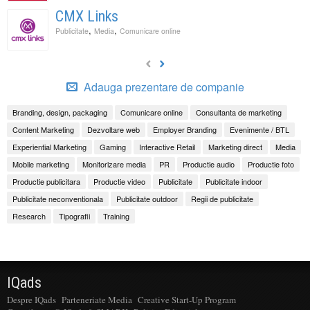
CMX Links
,
,
Publicitate
Media
Comunicare online
Adauga prezentare de companie
Branding, design, packaging
Comunicare online
Consultanta de marketing
Content Marketing
Dezvoltare web
Employer Branding
Evenimente / BTL
Experiential Marketing
Gaming
Interactive Retail
Marketing direct
Media
Mobile marketing
Monitorizare media
PR
Productie audio
Productie foto
Productie publicitara
Productie video
Publicitate
Publicitate indoor
Publicitate neconventionala
Publicitate outdoor
Regii de publicitate
Research
Tipografii
Training
IQads
Despre IQads
Parteneriate Media
Creative Start-Up Program