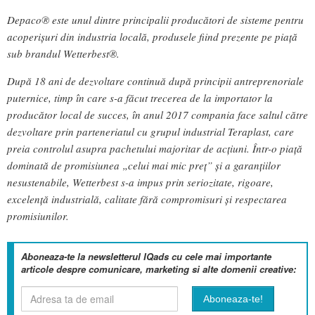
Depaco® este unul dintre principalii producători de sisteme pentru
acoperişuri din industria locală, produsele fiind prezente pe piaţă
sub brandul Wetterbest®.
După 18 ani de dezvoltare continuă după principii antreprenoriale
puternice, timp în care s-a făcut trecerea de la importator la
producător local de succes, în anul 2017 compania face saltul către
dezvoltare prin parteneriatul cu grupul industrial Teraplast, care
preia controlul asupra pachetului majoritar de acţiuni. Într-o piaţă
dominată de promisiunea „celui mai mic preţ” şi a garanţiilor
nesustenabile, Wetterbest s-a impus prin seriozitate, rigoare,
excelenţă industrială, calitate fără compromisuri şi respectarea
promisiunilor.
Aboneaza-te la newsletterul IQads cu cele mai importante
articole despre comunicare, marketing si alte domenii creative: