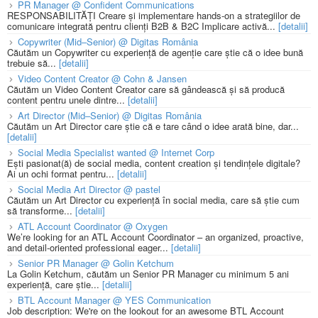
PR Manager @ Confident Communications
RESPONSABILITĂȚI Creare și implementare hands-on a strategiilor de
comunicare integrată pentru clienți B2B & B2C Implicare activă...
[detalii]
Copywriter (Mid–Senior) @ Digitas România
Căutăm un Copywriter cu experiență de agenție care știe că o idee bună
trebuie să...
[detalii]
Video Content Creator @ Cohn & Jansen
Căutăm un Video Content Creator care să gândească și să producă
content pentru unele dintre...
[detalii]
Art Director (Mid–Senior) @ Digitas România
Căutăm un Art Director care știe că e tare când o idee arată bine, dar...
[detalii]
Social Media Specialist wanted @ Internet Corp
Ești pasionat(ă) de social media, content creation și tendințele digitale?
Ai un ochi format pentru...
[detalii]
Social Media Art Director @ pastel
Căutăm un Art Director cu experiență în social media, care să știe cum
să transforme...
[detalii]
ATL Account Coordinator @ Oxygen
We’re looking for an ATL Account Coordinator – an organized, proactive,
and detail-oriented professional eager...
[detalii]
Senior PR Manager @ Golin Ketchum
La Golin Ketchum, căutăm un Senior PR Manager cu minimum 5 ani
experiență, care știe...
[detalii]
BTL Account Manager @ YES Communication
Job description: We're on the lookout for an awesome BTL Account