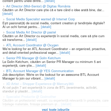
content pentru unele dintre...
[detalii]
Art Director (Mid–Senior) @ Digitas România
Căutăm un Art Director care știe că e tare când o idee arată bine, dar...
[detalii]
Social Media Specialist wanted @ Internet Corp
Ești pasionat(ă) de social media, content creation și tendințele digitale?
Ai un ochi format pentru...
[detalii]
Social Media Art Director @ pastel
Căutăm un Art Director cu experiență în social media, care să știe cum
să transforme...
[detalii]
ATL Account Coordinator @ Oxygen
We’re looking for an ATL Account Coordinator – an organized, proactive,
and detail-oriented professional eager...
[detalii]
Senior PR Manager @ Golin Ketchum
La Golin Ketchum, căutăm un Senior PR Manager cu minimum 5 ani
experiență, care știe...
[detalii]
BTL Account Manager @ YES Communication
Job description: We're on the lookout for an awesome BTL Account
Manager to join our vibrant...
[detalii]
3D Artist – Shopper Experience @ Mercury360
Ai cel puțin 7 ani experiență în zona de BTL (evenimente, activări,
standuri și plasări...
[detalii]
Specialist Productie @ Godmother
Căutăm un profesionist versatil, cu experiență relevantă în producție, care
înțelege materiale, finisaje premium și...
[detalii]
vezi toate joburile