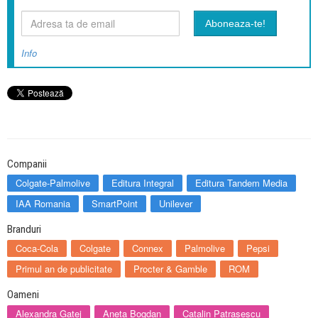
Info
Companii
Colgate-Palmolive
Editura Integral
Editura Tandem Media
IAA Romania
SmartPoint
Unilever
Branduri
Coca-Cola
Colgate
Connex
Palmolive
Pepsi
Primul an de publicitate
Procter & Gamble
ROM
Oameni
Alexandra Gatej
Aneta Bogdan
Catalin Patrasescu