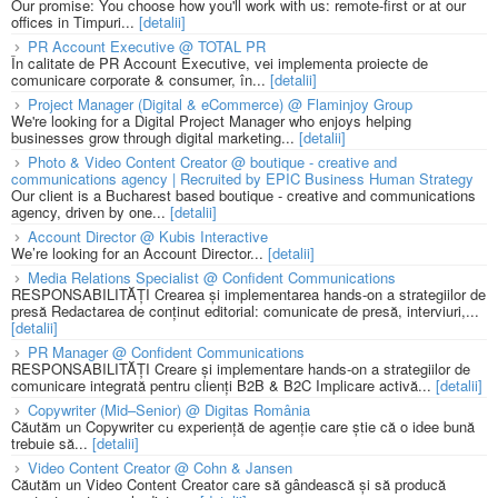
Our promise: You choose how you'll work with us: remote-first or at our
offices in Timpuri...
[detalii]
PR Account Executive @ TOTAL PR
În calitate de PR Account Executive, vei implementa proiecte de
comunicare corporate & consumer, în...
[detalii]
Project Manager (Digital & eCommerce) @ Flaminjoy Group
We're looking for a Digital Project Manager who enjoys helping
businesses grow through digital marketing...
[detalii]
Photo & Video Content Creator @ boutique - creative and
communications agency | Recruited by EPIC Business Human Strategy
Our client is a Bucharest based boutique - creative and communications
agency, driven by one...
[detalii]
Account Director @ Kubis Interactive
We’re looking for an Account Director...
[detalii]
Media Relations Specialist @ Confident Communications
RESPONSABILITĂȚI Crearea și implementarea hands-on a strategiilor de
presă Redactarea de conținut editorial: comunicate de presă, interviuri,...
[detalii]
PR Manager @ Confident Communications
RESPONSABILITĂȚI Creare și implementare hands-on a strategiilor de
comunicare integrată pentru clienți B2B & B2C Implicare activă...
[detalii]
Copywriter (Mid–Senior) @ Digitas România
Căutăm un Copywriter cu experiență de agenție care știe că o idee bună
trebuie să...
[detalii]
Video Content Creator @ Cohn & Jansen
Căutăm un Video Content Creator care să gândească și să producă