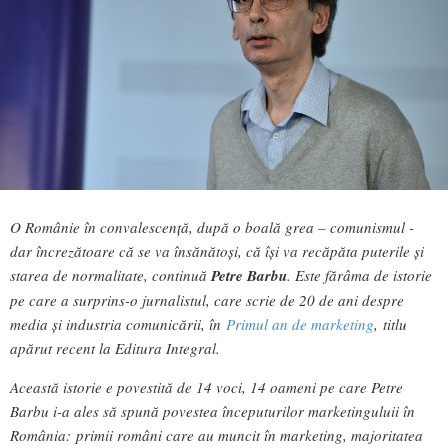
O Românie în convalescență, după o boală grea – comunismul -
dar încrezătoare că se va însănătoși, că își va recăpăta puterile și
starea de normalitate, continuă
Petre Barbu
. Este fărâma de istorie
pe care a surprins-o jurnalistul, care scrie de 20 de ani despre
media și industria comunicării, în
Primul an de marketing
, titlu
apărut recent la Editura Integral.
Această istorie e povestită de 14 voci, 14 oameni pe care Petre
Barbu i-a ales să spună povestea începuturilor marketinguluii în
România:
primii români care au muncit în marketing, majoritatea