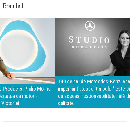
Branded
140 de ani de Mercedes-Benz. Ramona Pîrlog: Cel mai
important „test al timpului” este să inovăm constant, dar
cu aceeași responsabilitate față de oameni, siguranță și
calitate