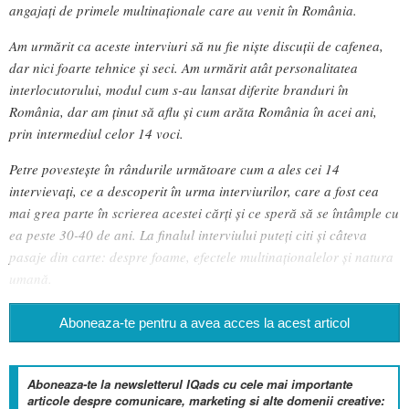
angajați de primele multinaționale care au venit în România.
Am urmărit ca aceste interviuri să nu fie niște discuții de cafenea,
dar nici foarte tehnice și seci. Am urmărit atât personalitatea
interlocutorului, modul cum s-au lansat diferite branduri în
România, dar am ținut să aflu și cum arăta România în acei ani,
prin intermediul celor 14 voci.
Petre povestește în rândurile următoare cum a ales cei 14
intervievați, ce a descoperit în urma interviurilor, care a fost cea
mai grea parte în scrierea acestei cărți și ce speră să se întâmple cu
ea peste 30-40 de ani. La finalul interviului puteți citi și câteva
pasaje din carte: despre foame, efectele multinaționalelor și natura
umană.
Aboneaza-te pentru a avea acces la acest articol
Aboneaza-te la newsletterul IQads cu cele mai importante
articole despre comunicare, marketing si alte domenii creative: