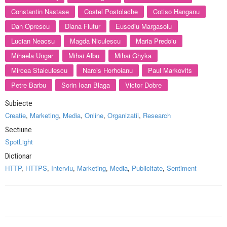
Constantin Nastase
Costel Postolache
Cotiso Hanganu
Dan Oprescu
Diana Flutur
Eusediu Margasoiu
Lucian Neacsu
Magda Niculescu
Maria Predoiu
Mihaela Ungar
Mihai Albu
Mihai Ghyka
Mircea Staiculescu
Narcis Horhoianu
Paul Markovits
Petre Barbu
Sorin Ioan Blaga
Victor Dobre
Subiecte
Creatie
,
Marketing
,
Media
,
Online
,
Organizatii
,
Research
Sectiune
SpotLight
Dictionar
HTTP
,
HTTPS
,
Interviu
,
Marketing
,
Media
,
Publicitate
,
Sentiment