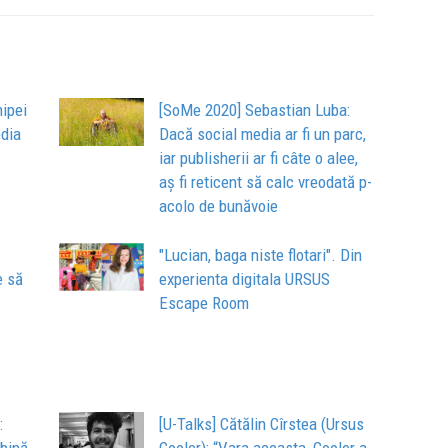
hipei
[SoMe 2020] Sebastian Luba:
edia
Dacă social media ar fi un parc,
iar publisherii ar fi câte o alee,
aș fi reticent să calc vreodată p-
acolo de bunăvoie
"Lucian, baga niste flotari". Din
e să
experienta digitala URSUS
Escape Room
:
[U-Talks] Cătălin Cîrstea (Ursus