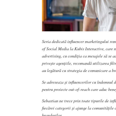
Seria dedicată influencer marketingului ro
of Social Media la Kubis Interactive, care
advertising, cu condiția ca mesajele să se ad
privește agențiile, recomandă utilizarea filt
au legătură cu strategia de comunicare a br
Se adreseaza și influencerilor cu îndemnul d
pentru proiecte out-of-reach care aduc benef
Sebastian ne trece prin toate tipurile de inf
fiecărei categorii și ajunge la comunitățile 
brandurilor.