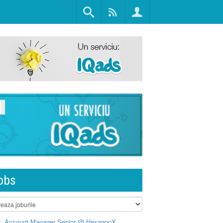
obs
L Account Manager Senior @ HexagonX