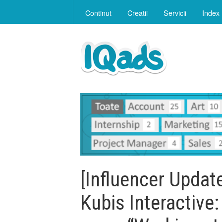
Continut
Creatii
Servicii
Index
[Influencer Updat
Kubis Interactive: