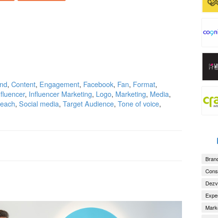
nd
,
Content
,
Engagement
,
Facebook
,
Fan
,
Format
,
nfluencer
,
Influencer Marketing
,
Logo
,
Marketing
,
Media
,
each
,
Social media
,
Target Audience
,
Tone of voice
,
Brand
Consu
Dezv
Exper
Marke