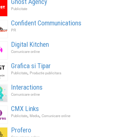
Ghost Agency
Publicitate
Confident Communications
PR
Digital Kitchen
Comunicare online
Grafica si Tipar
,
Publicitate
Productie publicitara
Interactions
Comunicare online
CMX Links
,
,
Publicitate
Media
Comunicare online
Profero
Comunicare online