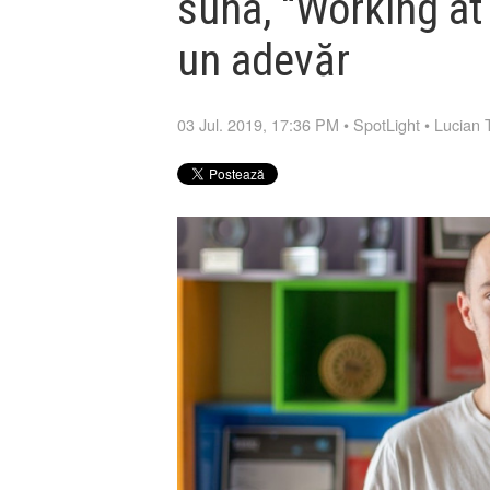
suna, “Working at 
un adevăr
03 Jul. 2019, 17:36 PM
•
SpotLight
•
Lucian 