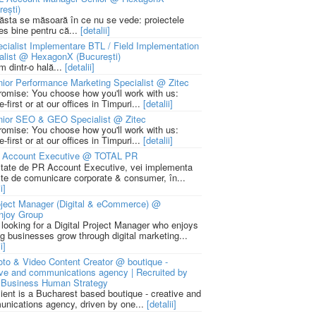
rești)
 ăsta se măsoară în ce nu se vede: proiectele
ies bine pentru că...
[detalii]
cialist Implementare BTL / Field Implementation
alist @ HexagonX (București)
m dintr-o hală...
[detalii]
ior Performance Marketing Specialist @ Zitec
romise: You choose how you'll work with us:
-first or at our offices in Timpuri...
[detalii]
nior SEO & GEO Specialist @ Zitec
romise: You choose how you'll work with us:
-first or at our offices in Timpuri...
[detalii]
 Account Executive @ TOTAL PR
litate de PR Account Executive, vei implementa
cte de comunicare corporate & consumer, în...
i]
ject Manager (Digital & eCommerce) @
njoy Group
 looking for a Digital Project Manager who enjoys
ng businesses grow through digital marketing...
i]
to & Video Content Creator @ boutique -
ive and communications agency | Recruited by
Business Human Strategy
lient is a Bucharest based boutique - creative and
nications agency, driven by one...
[detalii]