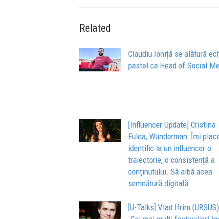
Related
Claudiu Ioniță se alătură ec
pastel ca Head of Social M
[Influencer Update] Cristina
Fulea, Wunderman: Îmi plac
identific la un influencer o
traiectorie, o consistență a
conținutului. Să aibă acea
semnătură digitală
[U-Talks] Vlad Ifrim (URSUS)