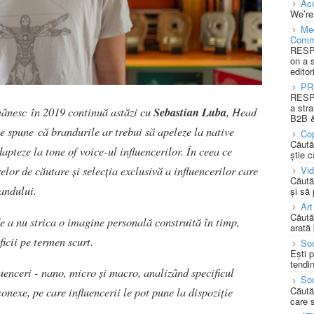
Acc
We’re
Med
Comm
RESPO
on a 
editor
PR
RESPO
a stra
mânesc în 2019 continuă astăzi cu
Sebastian Luba
, Head
B2B &
 ne spune
că brandurile ar trebui să apeleze la native
Cop
Căută
apteze la tone of voice-ul influencerilor. În ceea ce
știe c
relor de căutare și selecția exclusivă a influencerilor care
Vi
Căută
andului.
și să
Art
Căută
e a nu strica o imagine personală construită în timp,
arată 
icii pe termen scurt.
Soc
Ești 
tendin
luenceri - nano, micro și macro, analizând specificul
Soc
Căută
conexe, pe care influencerii le pot pune la dispoziție
care 