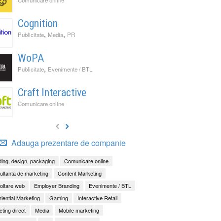
Cognition
,
,
Publicitate
Media
PR
WoPA
,
Publicitate
Evenimente / BTL
Craft Interactive
Comunicare online
Adauga prezentare de companie
ing, design, packaging
Comunicare online
ltanta de marketing
Content Marketing
oltare web
Employer Branding
Evenimente / BTL
iential Marketing
Gaming
Interactive Retail
ting direct
Media
Mobile marketing