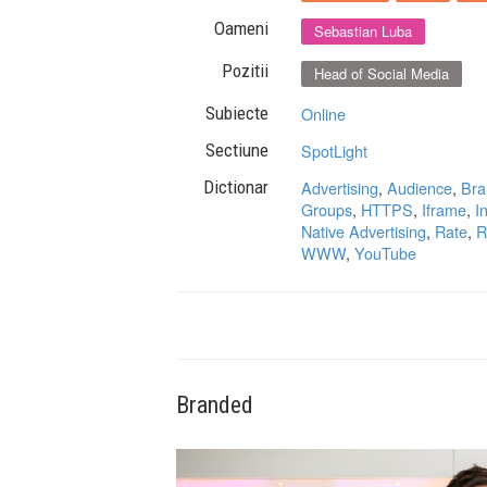
Oameni
Sebastian Luba
Pozitii
Head of Social Media
Subiecte
Online
Sectiune
SpotLight
Dictionar
Advertising
,
Audience
,
Bra
Groups
,
HTTPS
,
Iframe
,
I
Native Advertising
,
Rate
,
R
WWW
,
YouTube
Branded