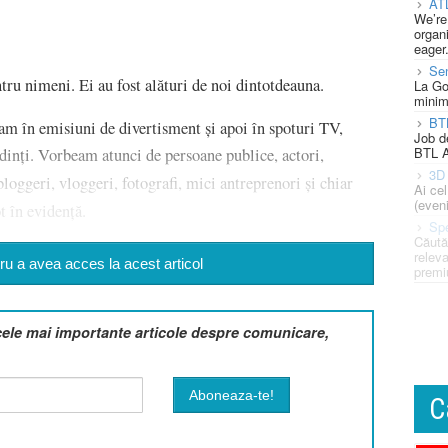
AT
We’re
organi
eager
Se
tru nimeni. Ei au fost alături de noi dintotdeauna.
La Go
minim
BT
am în emisiuni de divertisment și apoi în spoturi TV,
Job d
BTL A
dinți. Vorbeam atunci de persoane publice, actori,
3D 
bloggeri, vloggeri, fotografi, mici antreprenori și chiar
Ai ce
(eveni
t în evidență.
Spe
Căută
releva
u a avea acces la acest articol
premi
cele mai importante articole despre comunicare,
C