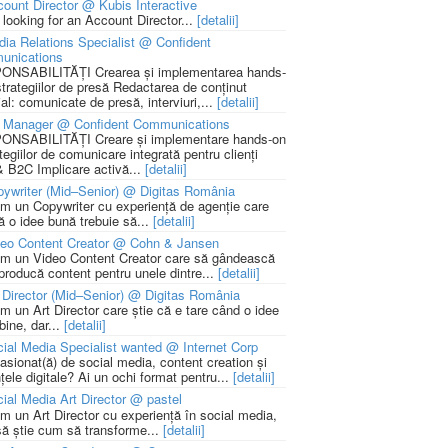
ount Director @ Kubis Interactive
 looking for an Account Director...
[detalii]
ia Relations Specialist @ Confident
unications
NSABILITĂȚI Crearea și implementarea hands-
strategiilor de presă Redactarea de conținut
ial: comunicate de presă, interviuri,...
[detalii]
 Manager @ Confident Communications
NSABILITĂȚI Creare și implementare hands-on
tegiilor de comunicare integrată pentru clienți
 B2C Implicare activă...
[detalii]
ywriter (Mid–Senior) @ Digitas România
m un Copywriter cu experiență de agenție care
ă o idee bună trebuie să...
[detalii]
deo Content Creator @ Cohn & Jansen
m un Video Content Creator care să gândească
 producă content pentru unele dintre...
[detalii]
 Director (Mid–Senior) @ Digitas România
m un Art Director care știe că e tare când o idee
bine, dar...
[detalii]
ial Media Specialist wanted @ Internet Corp
pasionat(ă) de social media, content creation și
țele digitale? Ai un ochi format pentru...
[detalii]
ial Media Art Director @ pastel
m un Art Director cu experiență în social media,
să știe cum să transforme...
[detalii]