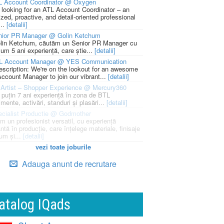
L Account Coordinator @ Oxygen
 looking for an ATL Account Coordinator – an
zed, proactive, and detail-oriented professional
...
[detalii]
nior PR Manager @ Golin Ketchum
lin Ketchum, căutăm un Senior PR Manager cu
um 5 ani experiență, care știe...
[detalii]
L Account Manager @ YES Communication
escription: We're on the lookout for an awesome
ccount Manager to join our vibrant...
[detalii]
Artist – Shopper Experience @ Mercury360
l puțin 7 ani experiență în zona de BTL
mente, activări, standuri și plasări...
[detalii]
cialist Productie @ Godmother
m un profesionist versatil, cu experiență
ntă în producție, care înțelege materiale, finisaje
um și...
[detalii]
vezi toate joburile
Adauga anunt de recrutare
atalog IQads