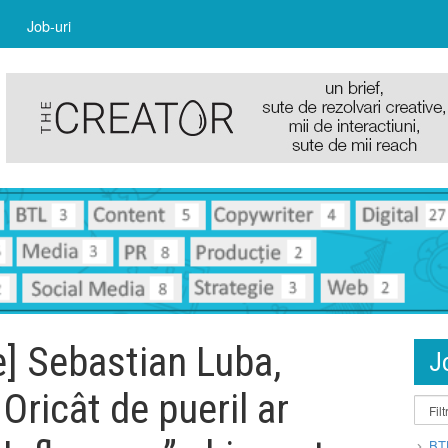
Job-uri
e] Sebastian Luba,
J
 Oricât de pueril ar
BT