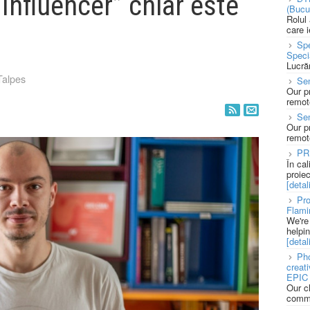
Influencer” chiar este
(Bucu
Rolul
care 
Spe
Speci
Lucră
Talpes
Sen
Our p
remote
Se
Our p
remote
PR
În ca
proie
[detali
Pro
Flami
We're
helpi
[detali
Pho
creat
EPIC 
Our c
commu