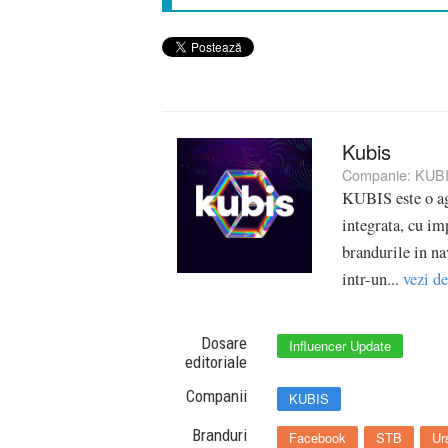
Kubis
Companie:
KUB
KUBIS este o ag
integrata, cu imp
brandurile in na
intr-un...
vezi de
Dosare
Influencer Update
editoriale
Companii
KUBIS
Branduri
Facebook
STB
Ur