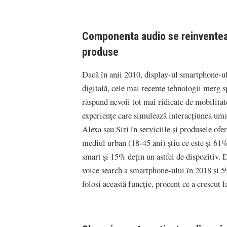
Componenta audio se reinventeaz
produse
Dacă în anii 2010, display-ul smartphone-ulu
digitală, cele mai recente tehnologii merg sp
răspund nevoii tot mai ridicate de mobilitat
experiențe care simulează interacțiunea uma
Alexa sau Siri în serviciile și produsele o
mediul urban (18-45 ani) știu ce este și 61
smart și 15% dețin un astfel de dispozitiv. 
voice search a smartphone-ului în 2018 și 5
folosi această funcție, procent ce a crescut 