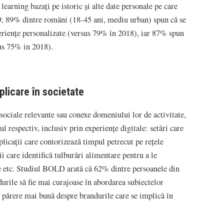
earning bazați pe istoric și alte date personale pe care
019, 89% dintre români (18-45 ani, mediu urban) spun că se
periențe personalizate (versus 79% în 2018), iar 87% spun
sus 75% in 2018).
plicare în societate
sociale relevante sau conexe domeniului lor de activitate,
iul respectiv, inclusiv prin experiențe digitale: setări care
aplicații care contorizează timpul petrecut pe rețele
i care identifică tulburări alimentare pentru a le
e etc. Studiul BOLD arată că 62% dintre persoanele din
urile să fie mai curajoase în abordarea subiectelor
o părere mai bună despre brandurile care se implică în