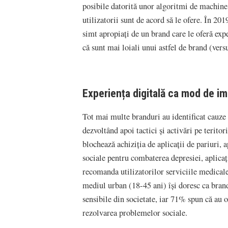
posibile datorită unor algoritmi de machine l
utilizatorii sunt de acord să le ofere. În 2
simt apropiați de un brand care le oferă ex
că sunt mai loiali unui astfel de brand (ver
Experiența digitală ca mod de im
Tot mai multe branduri au identificat cauze 
dezvoltând apoi tactici și activări pe teritor
blochează achiziția de aplicații de pariuri, 
sociale pentru combaterea depresiei, aplicați
recomanda utilizatorilor serviciile medical
mediul urban (18-45 ani) își doresc ca brand
sensibile din societate, iar 71% spun că au 
rezolvarea problemelor sociale.