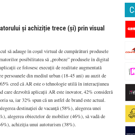
C
orului și achiziție trece (și) prin visual
cul să adauge în coșul virtual de cumpărături produsele
matorilor posibilitatea să „probeze” produsele în digital
n aplicații ce folosesc execuții de realitate augmentată
e persoanele din mediul urban (18-45 ani) au auzit de
r 65% cred că AR este o tehnologie utilă în interacțiunea
d care dezvoltă aplicații AR este inovator, 42% consideră
oria sa, iar 32% spun că un astfel de brand este actual.
alegerea destinației de vacanță (58%), alegerea unei
55%), alegerea obiectelor de mobilier (46%), să vadă de
46%), achiziția unui autoturism (38%).