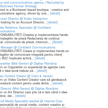
ive and communications agency | Recruited by
Business Human Strategy
lient is a Bucharest based boutique - creative and
nications agency, driven by one...
[detalii]
ount Director @ Kubis Interactive
 looking for an Account Director...
[detalii]
ia Relations Specialist @ Confident
unications
NSABILITĂȚI Crearea și implementarea hands-
strategiilor de presă Redactarea de conținut
ial: comunicate de presă, interviuri,...
[detalii]
 Manager @ Confident Communications
NSABILITĂȚI Creare și implementare hands-on
tegiilor de comunicare integrată pentru clienți
 B2C Implicare activă...
[detalii]
ywriter (Mid–Senior) @ Digitas România
m un Copywriter cu experiență de agenție care
ă o idee bună trebuie să...
[detalii]
deo Content Creator @ Cohn & Jansen
m un Video Content Creator care să gândească
 producă content pentru unele dintre...
[detalii]
 Director (Mid–Senior) @ Digitas România
m un Art Director care știe că e tare când o idee
bine, dar...
[detalii]
ial Media Specialist wanted @ Internet Corp
pasionat(ă) de social media, content creation și