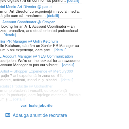
țele digitale? Ai un ochi format pentru...
[detalii]
ial Media Art Director @ pastel
m un Art Director cu experiență în social media,
să știe cum să transforme...
[detalii]
L Account Coordinator @ Oxygen
 looking for an ATL Account Coordinator – an
zed, proactive, and detail-oriented professional
...
[detalii]
nior PR Manager @ Golin Ketchum
lin Ketchum, căutăm un Senior PR Manager cu
um 5 ani experiență, care știe...
[detalii]
L Account Manager @ YES Communication
escription: We're on the lookout for an awesome
ccount Manager to join our vibrant...
[detalii]
Artist – Shopper Experience @ Mercury360
l puțin 7 ani experiență în zona de BTL
mente, activări, standuri și plasări...
[detalii]
cialist Productie @ Godmother
m un profesionist versatil, cu experiență
ntă în producție, care înțelege materiale, finisaje
um și...
[detalii]
vezi toate joburile
Adauga anunt de recrutare