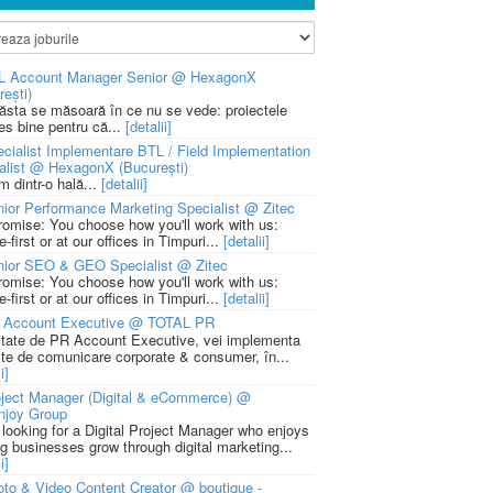
L Account Manager Senior @ HexagonX
rești)
 ăsta se măsoară în ce nu se vede: proiectele
ies bine pentru că...
[detalii]
cialist Implementare BTL / Field Implementation
alist @ HexagonX (București)
m dintr-o hală...
[detalii]
ior Performance Marketing Specialist @ Zitec
romise: You choose how you'll work with us:
-first or at our offices in Timpuri...
[detalii]
nior SEO & GEO Specialist @ Zitec
romise: You choose how you'll work with us:
-first or at our offices in Timpuri...
[detalii]
 Account Executive @ TOTAL PR
litate de PR Account Executive, vei implementa
cte de comunicare corporate & consumer, în...
i]
ject Manager (Digital & eCommerce) @
njoy Group
 looking for a Digital Project Manager who enjoys
ng businesses grow through digital marketing...
i]
to & Video Content Creator @ boutique -