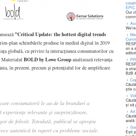
creat
EPIC 
Our c
commu
Acc
We’re
”Critical Update: the hottest digital trends
ansează
Med
Comm
 prim-plan schimbările produse în mediul digital în 2019
RESPO
on a 
 piața globală, cu privire la interacțiunea consumatorilor cu
editor
BOLD by Lowe Group
. Materialul
analizează relevanța
PR
RESPO
ânia, în prezent, precum și potențialul lor de amplificare
a stra
B2B &
Cop
Căută
știe c
Vi
Căută
e care consumatorii le au de la branduri a
și să
Art
ă experiențe relevante și surprinzătoare,
Căută
arată 
 ușor de folosit. Totodată, publicul se apropie
Soc
voce autentică în raport cu probleme sociale.
Ești 