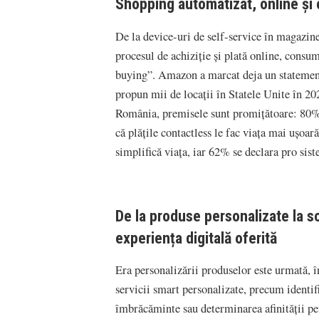
Shopping automatizat, online și o
De la device-uri de self-service în magazine 
procesul de achiziție și plată online, consuma
buying”. Amazon a marcat deja un statement
propun mii de locații în Statele Unite în 20
România, premisele sunt promițătoare: 80% 
că plățile contactless le fac viața mai ușoa
simplifică viața, iar 62% se declara pro sis
De la produse personalizate la sc
experiența digitală oferită
Era personalizării produselor este urmată, în
servicii smart personalizate, precum identifi
îmbrăcăminte sau determinarea afinității pe