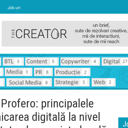
Job-uri
 Profero: principalele
carea digitală la nivel
J