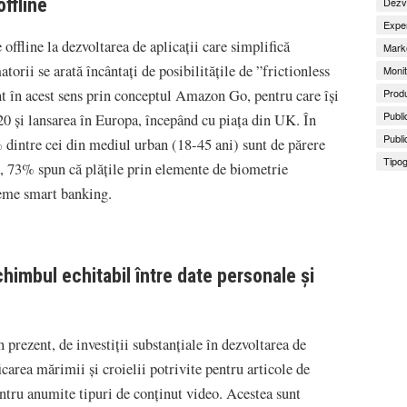
ffline
Dezv
Exper
offline la dezvoltarea de aplicații care simplifică
Marke
torii se arată încântați de posibilitățile de ”frictionless
Monit
 în acest sens prin conceptul Amazon Go, pentru care își
Produ
Publi
20 și lansarea în Europa, începând cu piața din UK. În
Publi
dintre cei din mediul urban (18-45 ani) sunt de părere
Tipog
ră, 73% spun că plățile prin elemente de biometrie
teme smart banking.
himbul echitabil între date personale și
 prezent, de investiții substanțiale în dezvoltarea de
carea mărimii și croielii potrivite pentru articole de
ntru anumite tipuri de conținut video. Acestea sunt