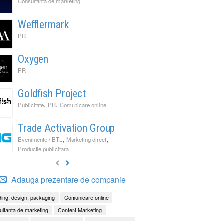
Consultanta de marketing
Wefflermark
PR
Oxygen
PR
Goldfish Project
,
,
Publicitate
PR
Comunicare online
Trade Activation Group
,
,
Evenimente / BTL
Marketing direct
Productie publicitara
Adauga prezentare de companie
ing, design, packaging
Comunicare online
ltanta de marketing
Content Marketing