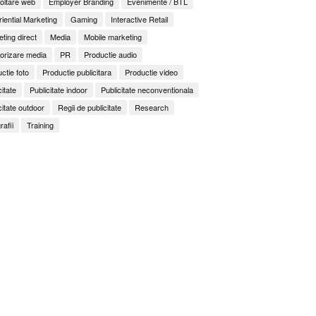
oltare web
Employer Branding
Evenimente / BTL
iential Marketing
Gaming
Interactive Retail
ting direct
Media
Mobile marketing
orizare media
PR
Productie audio
ctie foto
Productie publicitara
Productie video
citate
Publicitate indoor
Publicitate neconventionala
citate outdoor
Regii de publicitate
Research
rafii
Training