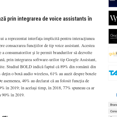
ă prin integrarea de voice assistants în
i a reprezentat interfața implicită pentru interacțiunea
re consacrarea funcțiilor de tip voice assistant. Acestea
e a consumatorilor și le permit brandurilor să dezvolte
nă, prin integrarea software-urilor tip Google Assistant,
ferite. Studiul BOLD indică faptul că 89% din românii din
% dețin o boxă audio wireless, 61% au auzit despre boxele
De asemenea, 46% au declarat că au folosit funcția de
9% în 2019; în același timp, în 2018, 77% spuneau ca ar
la 90% în 2019.
Brand
Consu