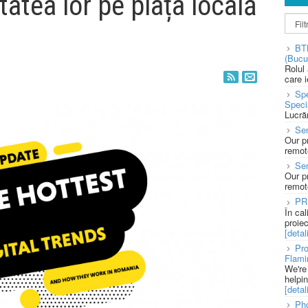
itatea lor pe piața locală
BT
(Bucu
Rolul
care 
Spe
Speci
Lucră
Sen
Our p
remote
Se
Our p
remote
PR
În ca
proie
[detali
Pro
Flami
We're
helpi
[detali
Pho