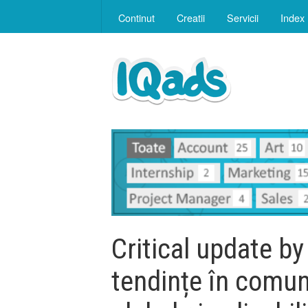
Continut
Creatii
Servicii
Index
Critical update by
tendințe în comuni