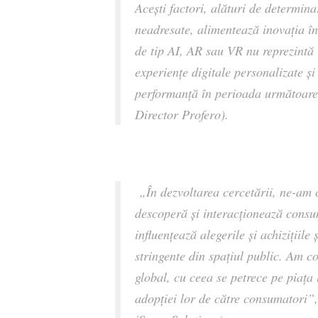
Acești factori, alături de determin
neadresate, alimentează inovația în
de tip AI, AR sau VR nu reprezintă i
experiențe digitale personalizate și
performanță în perioada următoar
Director Profero).
„În dezvoltarea cercetării, ne-am 
descoperă și interacționează consum
influențează alegerile și achizițiil
stringente din spațiul public. Am co
global, cu ceea se petrece pe piața
adopției lor de către consumatori”