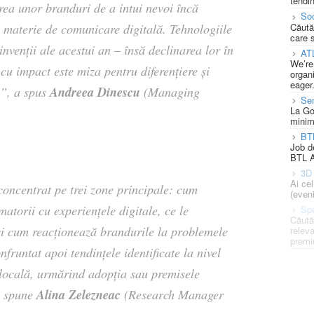
tendin
area unor branduri de a intui nevoi încă
Soc
Căută
 materie de comunicare digitală. Tehnologiile
care 
nvenții ale acestui an – însă declinarea lor în
AT
We’re
 cu impact este miza pentru diferențiere și
organi
eager
Andreea Dinescu
e”,
a spus
(Managing
Se
La Go
minim
BT
Job d
BTL A
3D 
Ai ce
concentrat pe trei zone principale: cum
(eveni
atorii cu experiențele digitale, ce le
Spe
Căută
e și cum reacționează brandurile la problemele
releva
premi
nfruntat apoi tendințele identificate la nivel
 locală, urmărind adopția sau premisele
Alina Zelezneac
,
spune
(Research Manager