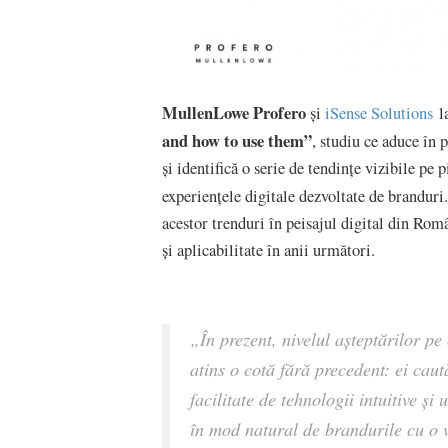
MullenLowe Profero
și
iSense Solutions
l
and how to use them”
, studiu ce aduce în
și identifică o serie de tendințe vizibile pe
experiențele digitale dezvoltate de branduri
acestor trenduri în peisajul digital din Rom
și aplicabilitate în anii următori.
„În prezent, nivelul așteptărilor p
atins o cotă fără precedent: ei caut
facilitate de tehnologii intuitive și
în mod natural de brandurile cu o 