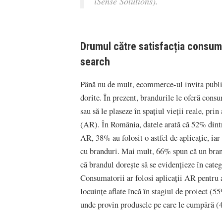
iSense Solutions).
Drumul către satisfacția consumat
search
Până nu de mult, ecommerce-ul invita publi
dorite. În prezent, brandurile le oferă consu
sau să le plaseze în spațiul vieții reale, pri
(AR). În România, datele arată că 52% dintr
AR, 38% au folosit o astfel de aplicație, ia
cu branduri. Mai mult, 66% spun că un bran
că brandul dorește să se evidențieze în categ
Consumatorii ar folosi aplicații AR pentru 
locuințe aflate încă în stagiul de proiect (
unde provin produsele pe care le cumpără (