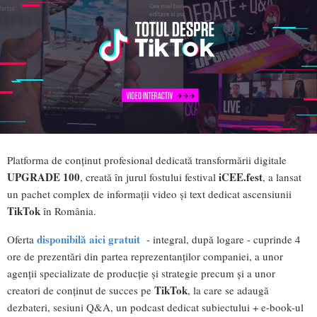
Platforma de conținut profesional dedicată transformării digitale
UPGRADE 100
iCEE.fest
, creată în jurul fostului festival
, a lansat
un pachet complex de informații video și text dedicat ascensiunii
TikTok
în România.
disponibilă aici gratuit
Oferta
- integral, după logare - cuprinde 4
ore de prezentări din partea reprezentanților companiei, a unor
agenții specializate de producție și strategie precum și a unor
TikTok
creatori de conținut de succes pe
, la care se adaugă
dezbateri, sesiuni Q&A, un podcast dedicat subiectului + e-book-ul