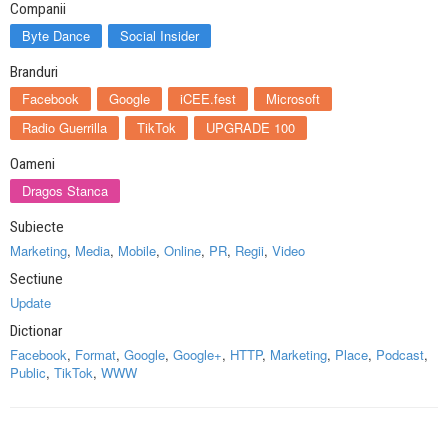
Companii
Byte Dance
Social Insider
Branduri
Facebook
Google
iCEE.fest
Microsoft
Radio Guerrilla
TikTok
UPGRADE 100
Oameni
Dragos Stanca
Subiecte
Marketing
,
Media
,
Mobile
,
Online
,
PR
,
Regii
,
Video
Sectiune
Update
Dictionar
Facebook
,
Format
,
Google
,
Google+
,
HTTP
,
Marketing
,
Place
,
Podcast
,
Public
,
TikTok
,
WWW