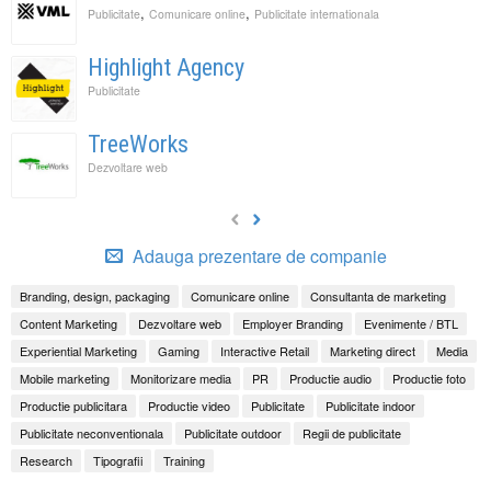
,
,
Publicitate
Comunicare online
Publicitate internationala
Highlight Agency
Publicitate
TreeWorks
Dezvoltare web
Adauga prezentare de companie
Branding, design, packaging
Comunicare online
Consultanta de marketing
Content Marketing
Dezvoltare web
Employer Branding
Evenimente / BTL
Experiential Marketing
Gaming
Interactive Retail
Marketing direct
Media
Mobile marketing
Monitorizare media
PR
Productie audio
Productie foto
Productie publicitara
Productie video
Publicitate
Publicitate indoor
Publicitate neconventionala
Publicitate outdoor
Regii de publicitate
Research
Tipografii
Training