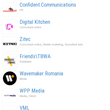
Confident Communications
PR
Digital Kitchen
Comunicare online
Zitec
,
,
Comunicare online
Mobile marketing
Dezvoltare web
Friends\TBWA
Publicitate
Wavemaker Romania
Media
WPP Media
,
Media
Clienti
VML