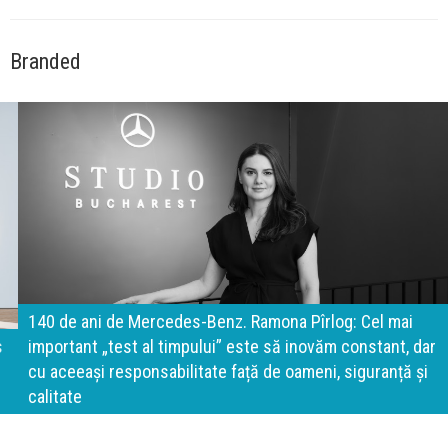
Branded
140 de ani de Mercedes-Benz. Ramona Pîrlog: Cel mai
important „test al timpului” este să inovăm constant, dar
cu aceeași responsabilitate față de oameni, siguranță și
calitate