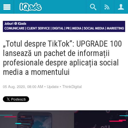
„Totul despre TikTok”: UPGRADE 100
lansează un pachet de informații
profesionale despre aplicația social
media a momentului
05 Aug. 2020, 08:00 AM
•
Update
•
ThinkDigital