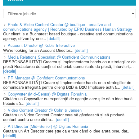
Photo & Video Content Creator @ boutique - creative and
communications agency | Recruited by EPIC Business Human Strategy
Our client is a Bucharest based boutique - creative and communications
agency, driven by one...
[detalii]
Account Director @ Kubis Interactive
We’re looking for an Account Director...
[detalii]
Media Relations Specialist @ Confident Communications
RESPONSABILITĂȚI Crearea și implementarea hands-on a strategiilor de
presă Redactarea de conținut editorial: comunicate de presă, interviuri,...
[detalii]
PR Manager @ Confident Communications
RESPONSABILITĂȚI Creare și implementare hands-on a strategiilor de
comunicare integrată pentru clienți B2B & B2C Implicare activă...
[detalii]
Copywriter (Mid–Senior) @ Digitas România
Căutăm un Copywriter cu experiență de agenție care știe că o idee bună
trebuie să...
[detalii]
Video Content Creator @ Cohn & Jansen
Căutăm un Video Content Creator care să gândească și să producă
content pentru unele dintre...
[detalii]
Art Director (Mid–Senior) @ Digitas România
Căutăm un Art Director care știe că e tare când o idee arată bine, dar...
[detalii]