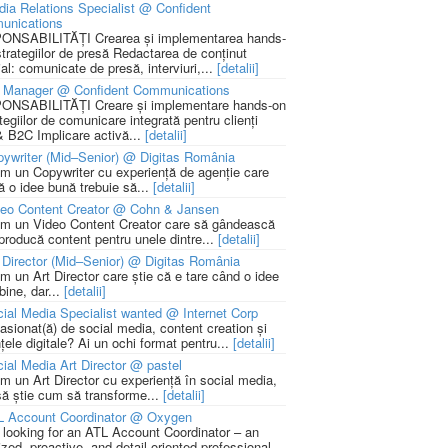
ia Relations Specialist @ Confident
unications
NSABILITĂȚI Crearea și implementarea hands-
strategiilor de presă Redactarea de conținut
ial: comunicate de presă, interviuri,...
[detalii]
 Manager @ Confident Communications
NSABILITĂȚI Creare și implementare hands-on
tegiilor de comunicare integrată pentru clienți
 B2C Implicare activă...
[detalii]
ywriter (Mid–Senior) @ Digitas România
m un Copywriter cu experiență de agenție care
ă o idee bună trebuie să...
[detalii]
deo Content Creator @ Cohn & Jansen
m un Video Content Creator care să gândească
 producă content pentru unele dintre...
[detalii]
 Director (Mid–Senior) @ Digitas România
m un Art Director care știe că e tare când o idee
bine, dar...
[detalii]
ial Media Specialist wanted @ Internet Corp
pasionat(ă) de social media, content creation și
țele digitale? Ai un ochi format pentru...
[detalii]
ial Media Art Director @ pastel
m un Art Director cu experiență în social media,
să știe cum să transforme...
[detalii]
L Account Coordinator @ Oxygen
 looking for an ATL Account Coordinator – an
zed, proactive, and detail-oriented professional