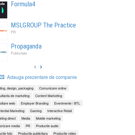
Formula4
MSLGROUP The Practice
PR
Propaganda
Publicitate
Adauga prezentare de companie
ing, design, packaging
Comunicare online
ltanta de marketing
Content Marketing
oltare web
Employer Branding
Evenimente / BTL
iential Marketing
Gaming
Interactive Retail
ting direct
Media
Mobile marketing
orizare media
PR
Productie audio
ctie foto
Productie publicitara
Productie video