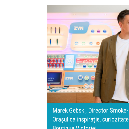
digital.
s, Philip Morris România:
140 de ani de Merc
l BT Visa: A NEW
 filozofia din spatele IQOS
timpului” este să 
de oameni, siguranț