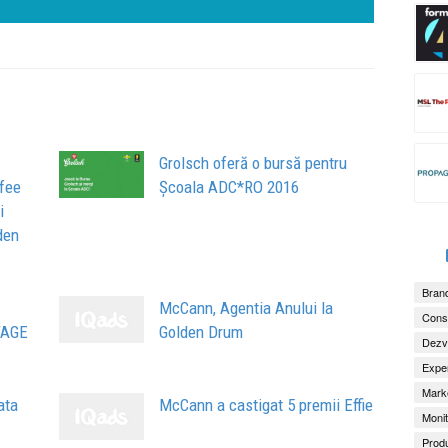
Grolsch oferă o bursă pentru
ofee
Școala ADC*RO 2016
i
den
Brand
McCann, Agentia Anului la
Consu
TAGE
Golden Drum
Dezv
Exper
Marke
ata
McCann a castigat 5 premii Effie
Monit
Produ