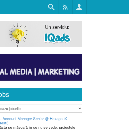
obs
L Account Manager Senior @ HexagonX
rești)
 ăsta se măsoară în ce nu se vede: proiectele