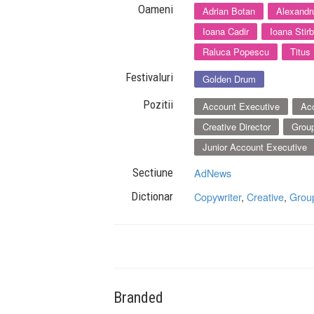
Oameni
Adrian Botan
Alexandr
Ioana Cadir
Ioana Stir
Raluca Popescu
Titus
Festivaluri
Golden Drum
Pozitii
Account Executive
Ac
Creative Director
Group
Junior Account Executive
Sectiune
AdNews
Dictionar
Copywriter
,
Creative
,
Grou
Branded