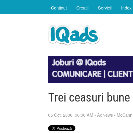
Continut
Creatii
Servicii
Index
Trei ceasuri bun
05 Oct. 2006, 00:00 AM
•
AdNews
•
McCann