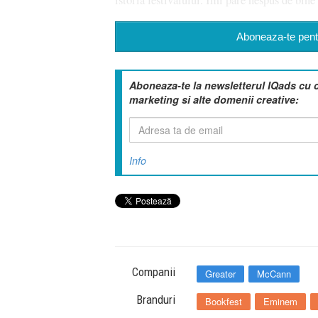
Aboneaza-te pentr
Aboneaza-te la newsletterul IQads cu 
marketing si alte domenii creative:
Info
Companii
Greater
McCann
Branduri
Bookfest
Eminem