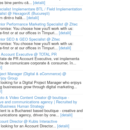
ies bine pentru că...
[detalii]
cialist Implementare BTL / Field Implementation
alist @ HexagonX (București)
m dintr-o hală...
[detalii]
ior Performance Marketing Specialist @ Zitec
romise: You choose how you'll work with us:
-first or at our offices in Timpuri...
[detalii]
nior SEO & GEO Specialist @ Zitec
romise: You choose how you'll work with us:
-first or at our offices in Timpuri...
[detalii]
 Account Executive @ TOTAL PR
litate de PR Account Executive, vei implementa
cte de comunicare corporate & consumer, în...
i]
ject Manager (Digital & eCommerce) @
njoy Group
 looking for a Digital Project Manager who enjoys
ng businesses grow through digital marketing...
i]
to & Video Content Creator @ boutique -
ive and communications agency | Recruited by
Business Human Strategy
lient is a Bucharest based boutique - creative and
nications agency, driven by one...
[detalii]
ount Director @ Kubis Interactive
 looking for an Account Director...
[detalii]