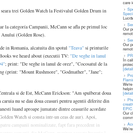
care 
Spe
seara trei Golden Watch la Festivalul Golden Drum in
Speci
Lucră
Sen
ar la categoría Campanii, McCann se afla pe primul loc
Our p
remote
ia Anului (Golden Rose).
Se
Our p
e in Romania, alcatuita din spotul
"Teava"
si printurile
remote
PR
 Books we heard about (executii TV:
"De veghe in lanul
În ca
94"
; print: "De veghe in lanul de orez", "Cocosatul de la
proie
[detali
ing (print: "Mount Rushmore", "Godmather", "Jane";
Pro
Flami
We're
helpi
Centrala si de Est, McCann Erickson: "Am spulberat doua
[detali
Pho
 caruia nu se dau doua ceasuri pentru agentii diferite din
creat
anesti luand aproape jumatate dintre ceasurile acordate
EPIC 
Our c
olden Watch si consta intr-un ceas de aur). Apoi,
commu
Acc
patru campanii nominalizate, fapt fara precedent in
We’re
ne pentru oamenii din McCann, meritau aceasta bucurie."