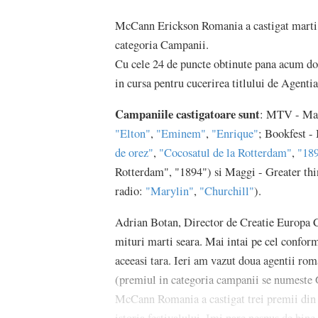
McCann Erickson Romania a castigat marti 
categoria Campanii.
Cu cele 24 de puncte obtinute pana acum do
in cursa pentru cucerirea titlului de Agent
Campaniile castigatoare sunt
: MTV - Mad
"Elton"
,
"Eminem"
,
"Enrique"
; Bookfest -
de orez"
,
"Cocosatul de la Rotterdam"
,
"18
Rotterdam", "1894") si Maggi - Greater th
radio:
"Marylin"
,
"Churchill"
).
Adrian Botan, Director de Creatie Europa 
mituri marti seara. Mai intai pe cel conform
aceeasi tara. Ieri am vazut doua agentii rom
(premiul in categoria campanii se numeste G
McCann Romania a castigat trei premii din 
istoria festivalului. Imi pare nespus de bi