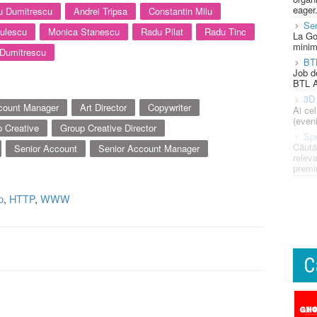
eager
u Dumitrescu
Andrei Tripsa
Constantin Milu
Se
bulescu
Monica Stanescu
Radu Pilat
Radu Tinc
La Go
minim
 Dumitrescu
BT
Job d
BTL A
3D 
count Manager
Art Director
Copywriter
Ai ce
(eveni
 Creative
Group Creative Director
Spe
Căută
Senior Account
Senior Account Manager
releva
premi
p
,
HTTP
,
WWW
C