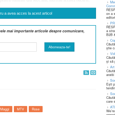
Med
Comm
RESPO
on a 
u a avea acces la acest articol
editor
PR
RESPO
a stra
cele mai importante articole despre comunicare,
B2B &
Cop
Căută
știe c
Vi
Căută
și să
Art
Căută
arată 
Soc
Ești 
tendin
Soc
Căută
care 
AT
Maggi
MTV
Rose
We’re
organi