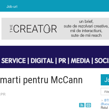
Job-uri
e marti pentru McCann
J
 PR
BT
(Bucu
Rolul