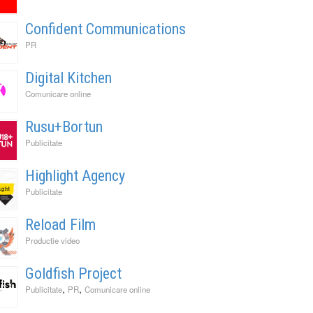
Confident Communications
PR
Digital Kitchen
Comunicare online
Rusu+Bortun
Publicitate
Highlight Agency
Publicitate
Reload Film
Productie video
l
Goldfish Project
It Back, Pepsi! Nostalgia anilor 2000 devine o experi
rile nu mai concurează prin experiențe. Concurează 
ess to Human. Cum construiește George Brand Love 
,
,
Publicitate
PR
Comunicare online
enență
ități