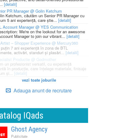
...
[detalii]
nior PR Manager @ Golin Ketchum
lin Ketchum, căutăm un Senior PR Manager cu
um 5 ani experiență, care știe...
[detalii]
L Account Manager @ YES Communication
escription: We're on the lookout for an awesome
ccount Manager to join our vibrant...
[detalii]
Artist – Shopper Experience @ Mercury360
l puțin 7 ani experiență în zona de BTL
mente, activări, standuri și plasări...
[detalii]
cialist Productie @ Godmother
m un profesionist versatil, cu experiență
ntă în producție, care înțelege materiale, finisaje
um și...
[detalii]
vezi toate joburile
Adauga anunt de recrutare
atalog IQads
Ghost Agency
Publicitate