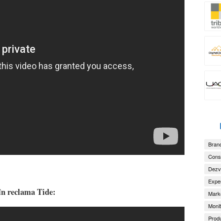
Brand
Consu
Dezv
Exper
în reclama Tide:
Marke
Monit
Produ