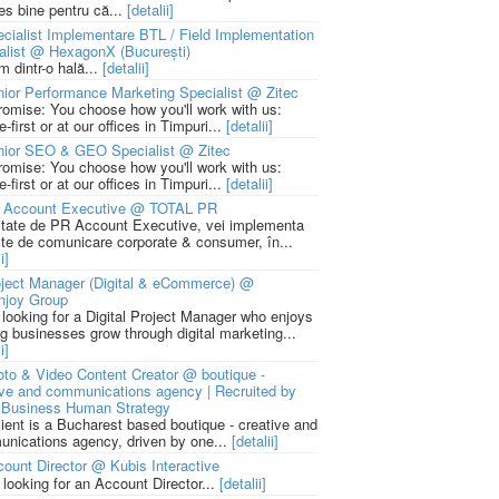
ies bine pentru că...
[detalii]
cialist Implementare BTL / Field Implementation
alist @ HexagonX (București)
m dintr-o hală...
[detalii]
ior Performance Marketing Specialist @ Zitec
romise: You choose how you'll work with us:
-first or at our offices in Timpuri...
[detalii]
nior SEO & GEO Specialist @ Zitec
romise: You choose how you'll work with us:
-first or at our offices in Timpuri...
[detalii]
 Account Executive @ TOTAL PR
litate de PR Account Executive, vei implementa
cte de comunicare corporate & consumer, în...
i]
ject Manager (Digital & eCommerce) @
njoy Group
 looking for a Digital Project Manager who enjoys
ng businesses grow through digital marketing...
i]
to & Video Content Creator @ boutique -
ive and communications agency | Recruited by
Business Human Strategy
lient is a Bucharest based boutique - creative and
nications agency, driven by one...
[detalii]
ount Director @ Kubis Interactive
 looking for an Account Director...
[detalii]