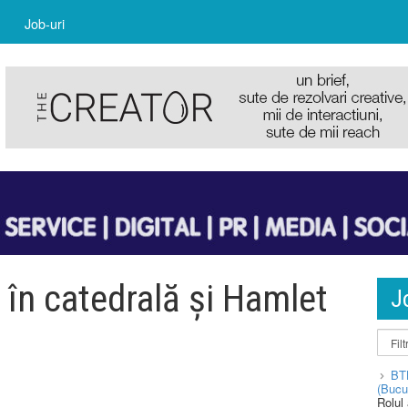
Job-uri
i în catedrală și Hamlet
J
BT
(Bucu
Rolul