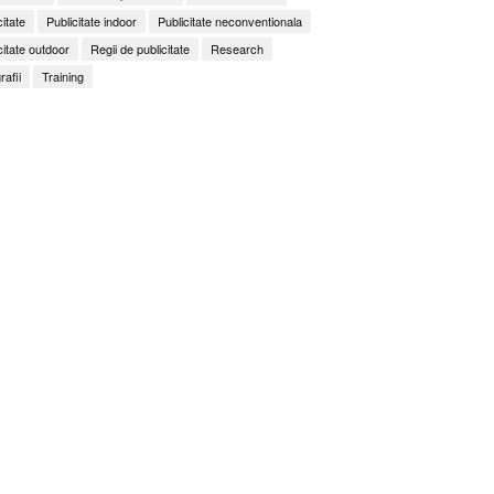
citate
Publicitate indoor
Publicitate neconventionala
citate outdoor
Regii de publicitate
Research
rafii
Training