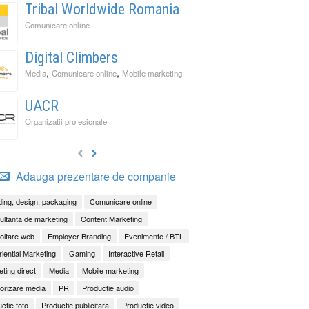
Tribal Worldwide Romania
Comunicare online
Digital Climbers
,
,
Media
Comunicare online
Mobile marketing
UACR
Organizatii profesionale
Adauga prezentare de companie
ing, design, packaging
Comunicare online
ltanta de marketing
Content Marketing
oltare web
Employer Branding
Evenimente / BTL
iential Marketing
Gaming
Interactive Retail
ting direct
Media
Mobile marketing
orizare media
PR
Productie audio
ctie foto
Productie publicitara
Productie video