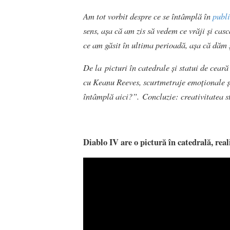
Am tot vorbit despre ce se întâmplă în
publi
sens, așa că am zis să vedem ce vrăji și casc
ce am găsit în ultima perioadă, așa că dăm 
De la picturi în catedrale și statui de ceară
cu Keanu Reeves, scurtmetraje emoționale și
întâmplă aici?”. Concluzie: creativitatea s
Diablo IV are o pictură în catedrală, r