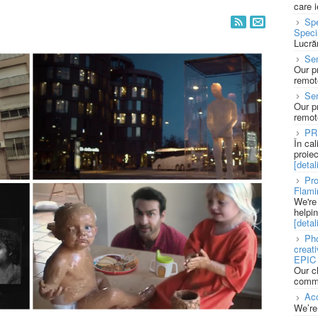
care 
Spe
Speci
Lucră
Sen
Our p
remote
Se
Our p
remote
PR
În ca
proie
[detali
Pro
Flami
We're
helpi
[detali
Pho
creat
EPIC 
Our c
commu
Acc
We’re