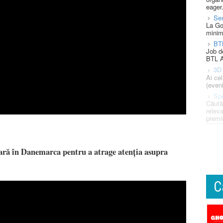
eager
Se
La Go
minim
BT
Job d
BTL A
3D 
Ai ce
(eveni
Spe
Căută
releva
premi
ară în Danemarca pentru a atrage atenția asupra
C