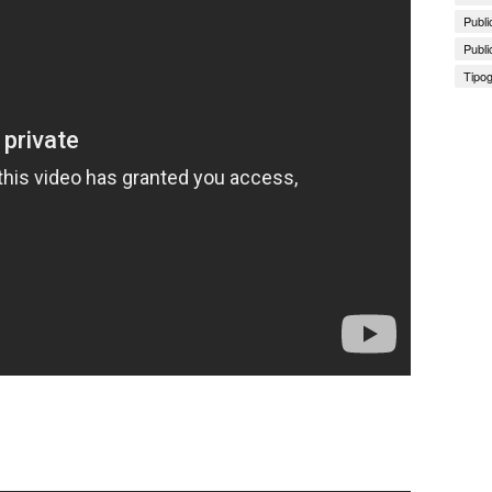
Publi
Publi
Tipog