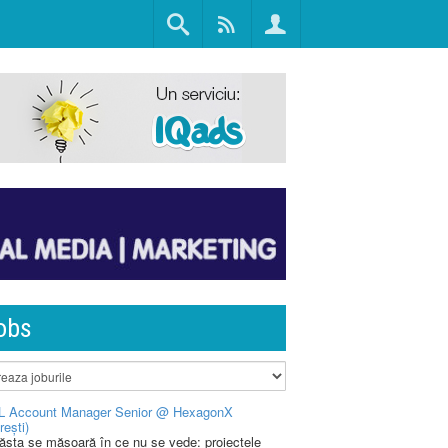
obs
L Account Manager Senior @ HexagonX
rești)
 ăsta se măsoară în ce nu se vede: proiectele