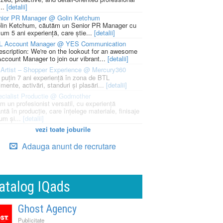
...
[detalii]
nior PR Manager @ Golin Ketchum
lin Ketchum, căutăm un Senior PR Manager cu
um 5 ani experiență, care știe...
[detalii]
L Account Manager @ YES Communication
escription: We're on the lookout for an awesome
ccount Manager to join our vibrant...
[detalii]
Artist – Shopper Experience @ Mercury360
l puțin 7 ani experiență în zona de BTL
mente, activări, standuri și plasări...
[detalii]
cialist Productie @ Godmother
m un profesionist versatil, cu experiență
ntă în producție, care înțelege materiale, finisaje
um și...
[detalii]
vezi toate joburile
Adauga anunt de recrutare
atalog IQads
Ghost Agency
Publicitate