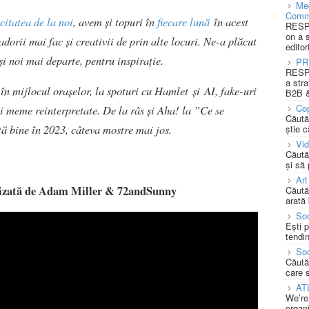
Med
Comm
citatea de la noi
, avem și topuri în
fiecare lună
în acest
RESPO
on a 
adorii mai fac și creativii de prin alte locuri. Ne-a plăcut
editor
și noi mai departe, pentru inspirație.
PR
RESPO
a stra
 în mijlocul orașelor, la spoturi cu Hamlet și AI, fake-uri
B2B &
Cop
 meme reinterpretate. De la râs și Aha! la ”Ce se
Căută
tă bine în 2023, câteva mostre mai jos.
știe c
Vi
Căută
și să
Art
ealizată de Adam Miller & 72andSunny
Căută
arată 
Soc
Ești 
tendin
Soc
Căută
care 
AT
We’re
organi