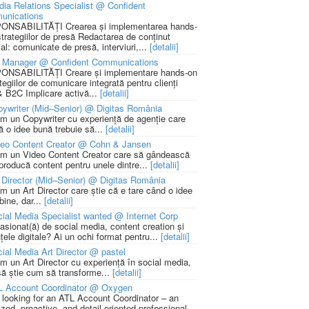
ia Relations Specialist @ Confident
unications
NSABILITĂȚI Crearea și implementarea hands-
strategiilor de presă Redactarea de conținut
ial: comunicate de presă, interviuri,...
[detalii]
 Manager @ Confident Communications
NSABILITĂȚI Creare și implementare hands-on
tegiilor de comunicare integrată pentru clienți
 B2C Implicare activă...
[detalii]
ywriter (Mid–Senior) @ Digitas România
m un Copywriter cu experiență de agenție care
ă o idee bună trebuie să...
[detalii]
deo Content Creator @ Cohn & Jansen
m un Video Content Creator care să gândească
 producă content pentru unele dintre...
[detalii]
 Director (Mid–Senior) @ Digitas România
m un Art Director care știe că e tare când o idee
bine, dar...
[detalii]
ial Media Specialist wanted @ Internet Corp
pasionat(ă) de social media, content creation și
țele digitale? Ai un ochi format pentru...
[detalii]
ial Media Art Director @ pastel
m un Art Director cu experiență în social media,
să știe cum să transforme...
[detalii]
L Account Coordinator @ Oxygen
 looking for an ATL Account Coordinator – an
zed, proactive, and detail-oriented professional