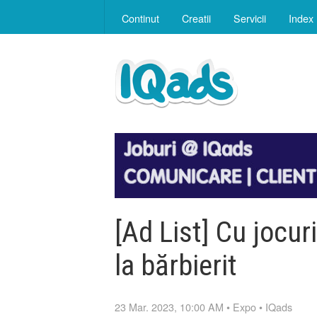
Continut
Creatii
Servicii
Index
[Ad List] Cu jocur
la bărbierit
23 Mar. 2023, 10:00 AM
•
Expo
•
IQads