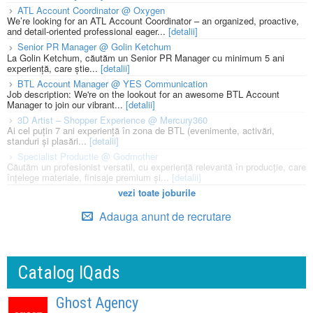
ATL Account Coordinator @ Oxygen
We’re looking for an ATL Account Coordinator – an organized, proactive,
and detail-oriented professional eager...
[detalii]
Senior PR Manager @ Golin Ketchum
La Golin Ketchum, căutăm un Senior PR Manager cu minimum 5 ani
experiență, care știe...
[detalii]
BTL Account Manager @ YES Communication
Job description: We're on the lookout for an awesome BTL Account
Manager to join our vibrant...
[detalii]
3D Artist – Shopper Experience @ Mercury360
Ai cel puțin 7 ani experiență în zona de BTL (evenimente, activări,
standuri și plasări...
[detalii]
Specialist Productie @ Godmother
Căutăm un profesionist versatil, cu experiență relevantă în producție, care
înțelege materiale, finisaje premium și...
[detalii]
vezi toate joburile
Adauga anunt de recrutare
Catalog IQads
Ghost Agency