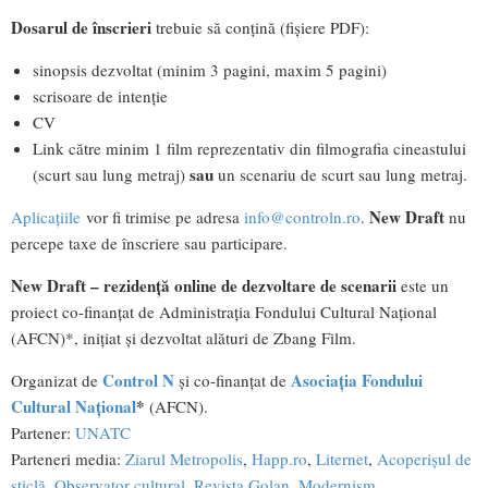
Dosarul de înscrieri
trebuie să conțină (fișiere PDF):
sinopsis dezvoltat (minim 3 pagini, maxim 5 pagini)
scrisoare de intenție
CV
Link către minim 1 film reprezentativ din filmografia cineastului
sau
(scurt sau lung metraj)
un scenariu de scurt sau lung metraj.
New Draft
Aplicațiile
vor fi trimise pe adresa
info@controln.ro
.
nu
percepe taxe de înscriere sau participare.
New Draft – rezidență online de dezvoltare de scenarii
este un
proiect co-finanțat de Administraţia Fondului Cultural Naţional
(AFCN)*, inițiat și dezvoltat alături de Zbang Film.
Control N
Asociația Fondului
Organizat de
și co-finanțat de
Cultural Național
*
(AFCN).
Partener:
UNATC
Parteneri media:
Ziarul Metropolis
,
Happ.ro
,
Liternet
,
Acoperișul de
sticlă
,
Observator cultural
,
Revista Golan
,
Modernism