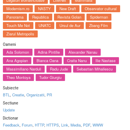
Legaturi Bolnavicioase
LiterNet
Mammalia
Modernism.ro
NASTY
New Draft
Observator cultural
Panorama
Republica
Revista Golan
Spiderman
Touch Me Not
UNATC
Ursul de Aur
Zbang Film
Ziarul Metropolis
Oameni
Ada Solomon
Adina Pintilie
Alexander Nanau
Ana Agopian
Bianca Oana
Craita Nanu
Ilie Nastase
Massimiliano Narduli
Radu Jude
Sebastian Mihailescu
Theo Montoya
Tudor Giurgiu
Subiecte
BTL
,
Creatie
,
Organizatii
,
PR
Sectiune
Update
Dictionar
Feedback
,
Forum
,
HTTP
,
HTTPS
,
Link
,
Media
,
PDF
,
WWW