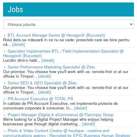
Jobs
BTL Account Manager Senior @ HexagonX (București)
Rolul ăsta se măsoară în ce nu se vede: proiectele care ies bine pentru
că...
[detalii]
Specialist Implementare BTL / Field Implementation Specialist @
HexagonX (București)
Lucrăm dintr-o hală...
[detalii]
Senior Performance Marketing Specialist @ Zitec
Our promise: You choose how you'll work with us: remote-first or at our
offices in Timpuri...
[detalii]
Senior SEO & GEO Specialist @ Zitec
Our promise: You choose how you'll work with us: remote-first or at our
offices in Timpuri...
[detalii]
PR Account Executive @ TOTAL PR
În calitate de PR Account Executive, vei implementa proiecte de
comunicare corporate & consumer, în...
[detalii]
Project Manager (Digital & eCommerce) @ Flaminjoy Group
We're looking for a Digital Project Manager who enjoys helping
businesses grow through digital marketing...
[detalii]
Photo & Video Content Creator @ boutique - creative and
communications agency | Recruited by EPIC Business Human Strategy