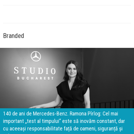
Branded
140 de ani de Mercedes-Benz. Ramona Pîrlog: Cel mai
important „test al timpului” este să inovăm constant, dar
cu aceeași responsabilitate față de oameni, siguranță și