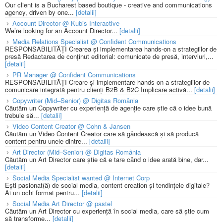
Our client is a Bucharest based boutique - creative and communications
agency, driven by one...
[detalii]
Account Director @ Kubis Interactive
We’re looking for an Account Director...
[detalii]
Media Relations Specialist @ Confident Communications
RESPONSABILITĂȚI Crearea și implementarea hands-on a strategiilor de
presă Redactarea de conținut editorial: comunicate de presă, interviuri,...
[detalii]
PR Manager @ Confident Communications
RESPONSABILITĂȚI Creare și implementare hands-on a strategiilor de
comunicare integrată pentru clienți B2B & B2C Implicare activă...
[detalii]
Copywriter (Mid–Senior) @ Digitas România
Căutăm un Copywriter cu experiență de agenție care știe că o idee bună
trebuie să...
[detalii]
Video Content Creator @ Cohn & Jansen
Căutăm un Video Content Creator care să gândească și să producă
content pentru unele dintre...
[detalii]
Art Director (Mid–Senior) @ Digitas România
Căutăm un Art Director care știe că e tare când o idee arată bine, dar...
[detalii]
Social Media Specialist wanted @ Internet Corp
Ești pasionat(ă) de social media, content creation și tendințele digitale?
Ai un ochi format pentru...
[detalii]
Social Media Art Director @ pastel
Căutăm un Art Director cu experiență în social media, care să știe cum
să transforme...
[detalii]