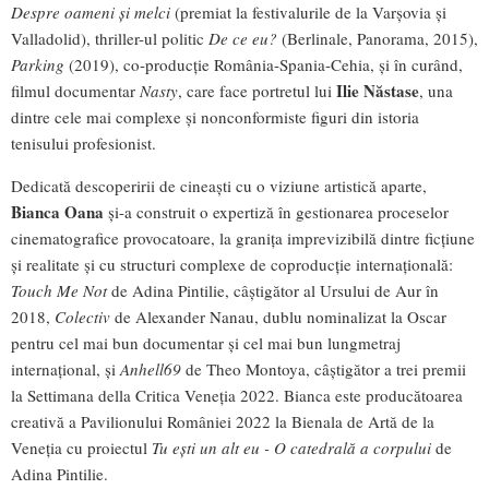
Despre oameni și melci
(premiat la festivalurile de la Varșovia și
Valladolid), thriller-ul politic
De ce eu?
(Berlinale, Panorama, 2015),
Parking
(2019), co-producție România-Spania-Cehia, și în curând,
Ilie
Năstase
filmul documentar
Nasty
, care face portretul lui
, una
dintre cele mai complexe și nonconformiste figuri din istoria
tenisului profesionist.
Dedicată descoperirii de cineaști cu o viziune artistică aparte,
Bianca Oana
și-a construit o expertiză în gestionarea proceselor
cinematografice provocatoare, la granița imprevizibilă dintre ficțiune
și realitate și cu structuri complexe de coproducție internațională:
Touch Me Not
de Adina Pintilie, câștigător al Ursului de Aur în
2018,
Colectiv
de Alexander Nanau, dublu nominalizat la Oscar
pentru cel mai bun documentar și cel mai bun lungmetraj
internațional, și
Anhell69
de Theo Montoya, câștigător a trei premii
la Settimana della Critica Veneția 2022. Bianca este producătoarea
creativă a Pavilionului României 2022 la Bienala de Artă de la
Veneția cu proiectul
Tu ești un alt eu - O catedrală a corpului
de
Adina Pintilie.