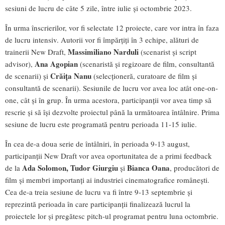
sesiuni de lucru de câte 5 zile, între iulie și octombrie 2023.
În urma înscrierilor, vor fi selectate 12 proiecte, care vor intra în faza
de lucru intensiv. Autorii vor fi împărțiți în 3 echipe, alături de
Massimiliano Narduli
trainerii New Draft,
(scenarist și script
Ana Agopian
advisor),
(scenaristă și regizoare de film, consultantă
Crăița Nanu
de scenarii) și
(selecționeră, curatoare de film și
consultantă de scenarii). Sesiunile de lucru vor avea loc atât one-on-
one, cât și în grup. În urma acestora, participanții vor avea timp să
rescrie și să își dezvolte proiectul până la următoarea întâlnire. Prima
sesiune de lucru este programată pentru perioada 11-15 iulie.
În cea de-a doua serie de întâlniri, în perioada 9-13 august,
participanții New Draft vor avea oportunitatea de a primi feedback
Ada Solomon,
Tudor Giurgiu
Bianca Oana
de la
și
, producători de
film și membri importanți ai industriei cinematografice românești.
Cea de-a treia sesiune de lucru va fi între 9-13 septembrie și
reprezintă perioada în care participanții finalizează lucrul la
proiectele lor și pregătesc pitch-ul programat pentru luna octombrie.