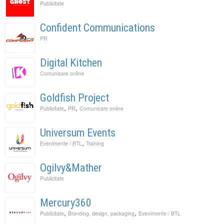
Publicitate
Confident Communications
PR
Digital Kitchen
Comunicare online
Goldfish Project
,
,
Publicitate
PR
Comunicare online
Universum Events
,
Evenimente / BTL
Training
Ogilvy&Mather
Publicitate
Mercury360
,
,
Publicitate
Branding, design, packaging
Evenimente / BTL