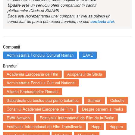
Update
este un serviciu oferit companiilor in cadrul
platformelor IQads si SMARK.
Daca esti reprezentantul unei companii si vrei sa publici un
comunicat de presa prin acest serviciu, ne poti
contacta aici
.
Companii
Administratia Fondului Cultural Roman
EAVE
Branduri
Academia Europeana de Film
Acoperisul de Sticla
Administratia Fondului Cultural National
Alianta Producatorilor Romani
Babardeala cu bucluc sau porno balamuc
Batman
Colectiv
Consiliul Academiei Europene de Film
Despre oameni si melci
EWA Network
Festivalul International de Film de la Berlin
Festivalul International de Film Transilvania
Happ
Happ.ro