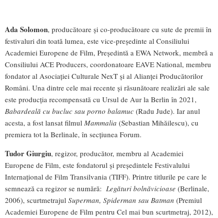
Ada Solomon
, producătoare și co-producătoare cu sute de premii în
festivaluri din toată lumea, este vice-președinte al Consiliului
Academiei Europene de Film, Președintă a EWA Network, membră a
Consiliului ACE Producers, coordonatoare EAVE National, membru
fondator al Asociației Culturale NexT și al Alianței Producătorilor
Români. Una dintre cele mai recente și răsunătoare realizări ale sale
este producția recompensată cu Ursul de Aur la Berlin în 2021,
Babardeală cu bucluc sau porno balamuc
(Radu Jude). Iar anul
acesta, a fost lansat filmul
Mammalia
(Sebastian Mihăilescu), cu
premiera tot la Berlinale, în secțiunea Forum.
Tudor Giurgiu
, regizor, producător, membru al Academiei
Europene de Film, este fondatorul și președintele Festivalului
Internațional de Film Transilvania (TIFF). Printre titlurile pe care le
semnează ca regizor se numără:
Legături bolnăvicioase
(Berlinale,
2006), scurtmetrajul
Superman, Spiderman sau Batman
(Premiul
Academiei Europene de Film pentru Cel mai bun scurtmetraj, 2012),