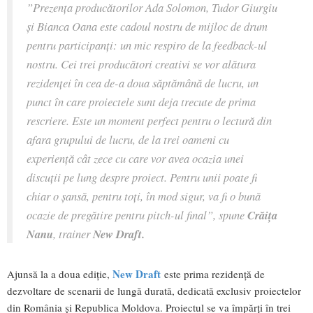
”Prezența producătorilor Ada Solomon, Tudor Giurgiu
și Bianca Oana este cadoul nostru de mijloc de drum
pentru participanți: un mic respiro de la feedback-ul
nostru. Cei trei producători creativi se vor alătura
rezidenței în cea de-a doua săptămână de lucru, un
punct în care proiectele sunt deja trecute de prima
rescriere. Este un moment perfect pentru o lectură din
afara grupului de lucru, de la trei oameni cu
experiență cât zece cu care vor avea ocazia unei
discuții pe lung despre proiect. Pentru unii poate fi
chiar o șansă, pentru toți, în mod sigur, va fi o bună
ocazie de pregătire pentru pitch-ul final”, spune
Crăița
Nanu
, trainer
New Draft.
New Draft
Ajunsă la a doua ediție,
este prima rezidență de
dezvoltare de scenarii de lungă durată, dedicată exclusiv proiectelor
din România și Republica Moldova. Proiectul se va împărți în trei