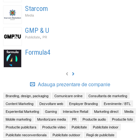
Starcom
Media
GMP & U
,
Publicitate
PR
Formula4
Adauga prezentare de companie
Branding, design, packaging
Comunicare online
Consultanta de marketing
Content Marketing
Dezvoltare web
Employer Branding
Evenimente / BTL
Experiential Marketing
Gaming
Interactive Retail
Marketing direct
Media
Mobile marketing
Monitorizare media
PR
Productie audio
Productie foto
Productie publicitara
Productie video
Publicitate
Publicitate indoor
Publicitate neconventionala
Publicitate outdoor
Regii de publicitate