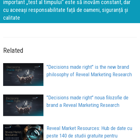
important „test al timpului” este să inovăm constant, dar
cu aceeași responsabilitate față de oameni, siguranță și
calitate
Related
"Decisions made right" is the new brand
philosophy of Reveal Marketing Research
"Decisions made right" noua filozofie de
brand a Reveal Marketing Research
Reveal Market Resources: Hub de date cu
peste 140 de studii gratuite pentru