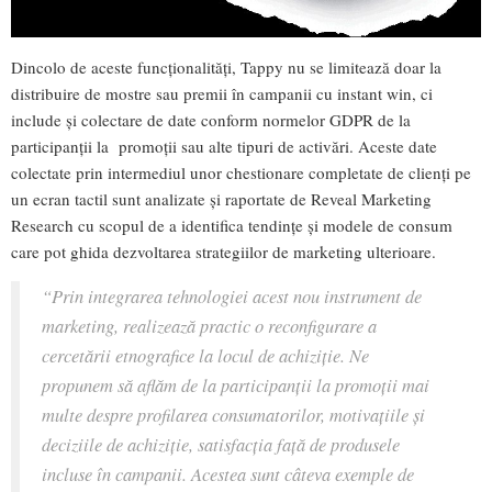
Dincolo de aceste funcționalități, Tappy nu se limitează doar la
distribuire de mostre sau premii în campanii cu instant win, ci
include și colectare de date conform normelor GDPR de la
participanții la promoții sau alte tipuri de activări. Aceste date
colectate prin intermediul unor chestionare completate de clienți pe
un ecran tactil sunt analizate și raportate de Reveal Marketing
Research cu scopul de a identifica tendințe și modele de consum
care pot ghida dezvoltarea strategiilor de marketing ulterioare.
“Prin integrarea tehnologiei acest nou instrument de
marketing, realizează practic o reconfigurare a
cercetării etnografice la locul de achiziție. Ne
propunem să aflăm de la participanții la promoții mai
multe despre profilarea consumatorilor, motivațiile și
deciziile de achiziție, satisfacția față de produsele
incluse în campanii. Acestea sunt câteva exemple de