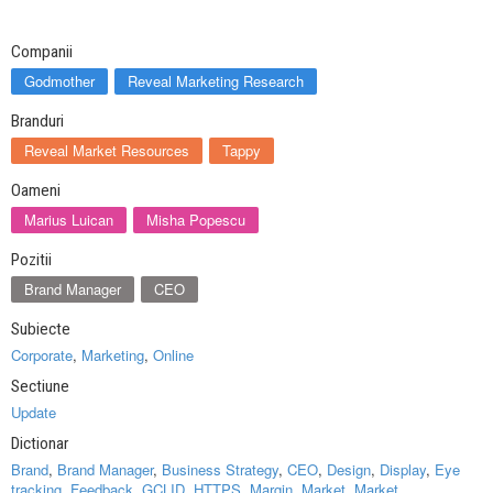
Companii
Godmother
Reveal Marketing Research
Branduri
Reveal Market Resources
Tappy
Oameni
Marius Luican
Misha Popescu
Pozitii
Brand Manager
CEO
Subiecte
Corporate
,
Marketing
,
Online
Sectiune
Update
Dictionar
Brand
,
Brand Manager
,
Business Strategy
,
CEO
,
Design
,
Display
,
Eye
tracking
,
Feedback
,
GCLID
,
HTTPS
,
Margin
,
Market
,
Market