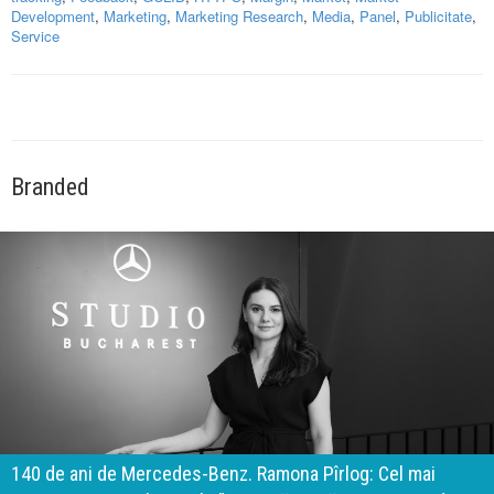
Development
,
Marketing
,
Marketing Research
,
Media
,
Panel
,
Publicitate
,
Service
Branded
140 de ani de Mercedes-Benz. Ramona Pîrlog: Cel mai