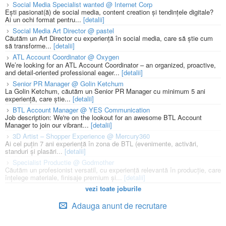
Social Media Specialist wanted @ Internet Corp
Ești pasionat(ă) de social media, content creation și tendințele digitale?
Ai un ochi format pentru...
[detalii]
Social Media Art Director @ pastel
Căutăm un Art Director cu experiență în social media, care să știe cum
să transforme...
[detalii]
ATL Account Coordinator @ Oxygen
We’re looking for an ATL Account Coordinator – an organized, proactive,
and detail-oriented professional eager...
[detalii]
Senior PR Manager @ Golin Ketchum
La Golin Ketchum, căutăm un Senior PR Manager cu minimum 5 ani
experiență, care știe...
[detalii]
BTL Account Manager @ YES Communication
Job description: We're on the lookout for an awesome BTL Account
Manager to join our vibrant...
[detalii]
3D Artist – Shopper Experience @ Mercury360
Ai cel puțin 7 ani experiență în zona de BTL (evenimente, activări,
standuri și plasări...
[detalii]
Specialist Productie @ Godmother
Căutăm un profesionist versatil, cu experiență relevantă în producție, care
înțelege materiale, finisaje premium și...
[detalii]
vezi toate joburile
Adauga anunt de recrutare