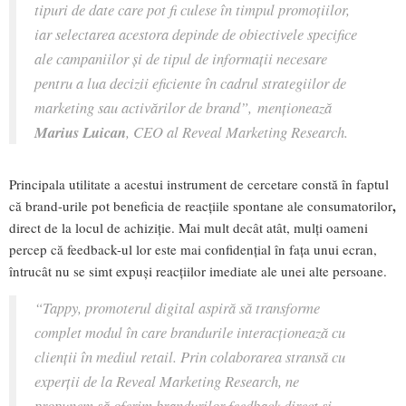
tipuri de date care pot fi culese în timpul promoțiilor,
iar selectarea acestora depinde de obiectivele specifice
ale campaniilor și de tipul de informații necesare
pentru a lua decizii eficiente în cadrul strategiilor de
marketing sau activărilor de brand”,
menționează
Marius Luican
, CEO al Reveal Marketing Research.
Principala utilitate a acestui instrument de cercetare constă în faptul
,
că brand-urile pot beneficia de reacțiile spontane ale consumatorilor
direct de la locul de achiziție. Mai mult decât atât, mulți oameni
percep că feedback-ul lor este mai confidențial în fața unui ecran,
întrucât nu se simt expuși reacțiilor imediate ale unei alte persoane.
“Tappy, promoterul digital aspiră să transforme
complet modul în care brandurile interacționează cu
clienții în mediul retail. Prin colaborarea stransă cu
experții de la Reveal Marketing Research, ne
propunem să oferim brandurilor feedback direct și