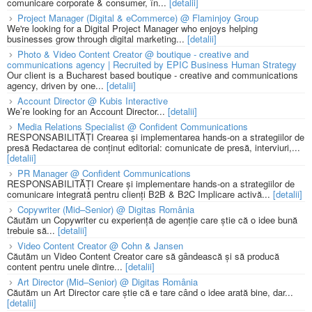
comunicare corporate & consumer, în...
[detalii]
Project Manager (Digital & eCommerce) @ Flaminjoy Group
We're looking for a Digital Project Manager who enjoys helping
businesses grow through digital marketing...
[detalii]
Photo & Video Content Creator @ boutique - creative and
communications agency | Recruited by EPIC Business Human Strategy
Our client is a Bucharest based boutique - creative and communications
agency, driven by one...
[detalii]
Account Director @ Kubis Interactive
We’re looking for an Account Director...
[detalii]
Media Relations Specialist @ Confident Communications
RESPONSABILITĂȚI Crearea și implementarea hands-on a strategiilor de
presă Redactarea de conținut editorial: comunicate de presă, interviuri,...
[detalii]
PR Manager @ Confident Communications
RESPONSABILITĂȚI Creare și implementare hands-on a strategiilor de
comunicare integrată pentru clienți B2B & B2C Implicare activă...
[detalii]
Copywriter (Mid–Senior) @ Digitas România
Căutăm un Copywriter cu experiență de agenție care știe că o idee bună
trebuie să...
[detalii]
Video Content Creator @ Cohn & Jansen
Căutăm un Video Content Creator care să gândească și să producă
content pentru unele dintre...
[detalii]
Art Director (Mid–Senior) @ Digitas România
Căutăm un Art Director care știe că e tare când o idee arată bine, dar...
[detalii]