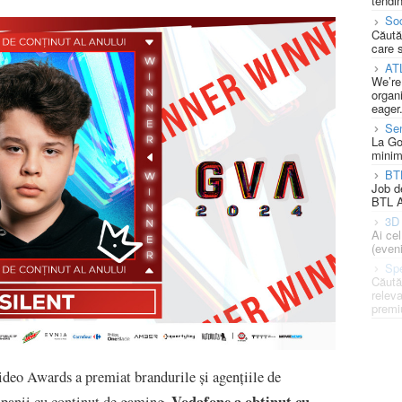
tendin
Soc
Căută
care 
AT
We’re
organi
eager
Se
La Go
minim
BT
Job d
BTL A
3D 
Ai ce
(eveni
Spe
Căută
releva
premi
ideo Awards a premiat brandurile și agențiile de
Vodafone
a obținut cu
ampanii cu conținut de gaming.