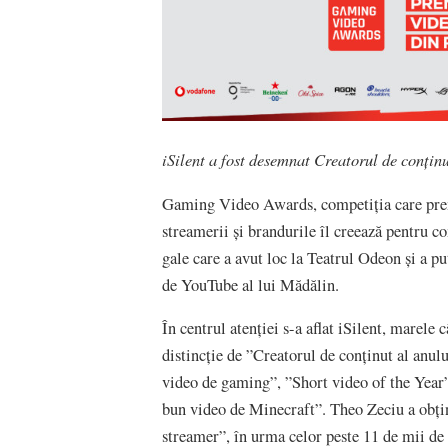
iSilent a fost desemnat Creatorul de conținu
Gaming Video Awards, competiția care prem
streamerii și brandurile îl creează pentru co
gale care a avut loc la Teatrul Odeon și a pu
de YouTube al lui Mădălin.
În centrul atenției s-a aflat iSilent, marele 
distincție de ”Creatorul de conținut al anul
video de gaming”, ”Short video of the Year”
bun video de Minecraft”. Theo Zeciu a obțin
streamer”, în urma celor peste 11 de mii de