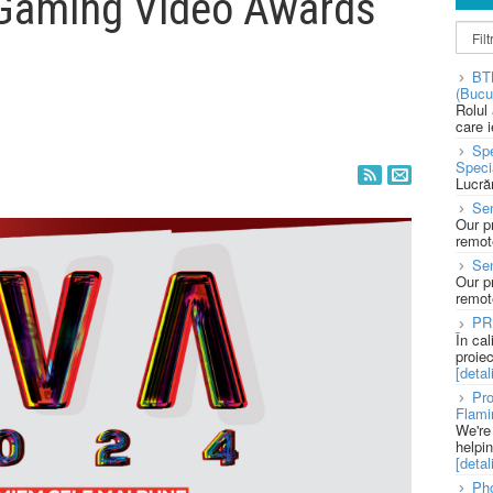
a Gaming Video Awards
BT
(Bucu
Rolul
care 
Spe
Speci
Lucră
Sen
Our p
remote
Se
Our p
remote
PR
În ca
proie
[detali
Pro
Flami
We're
helpi
[detali
Pho