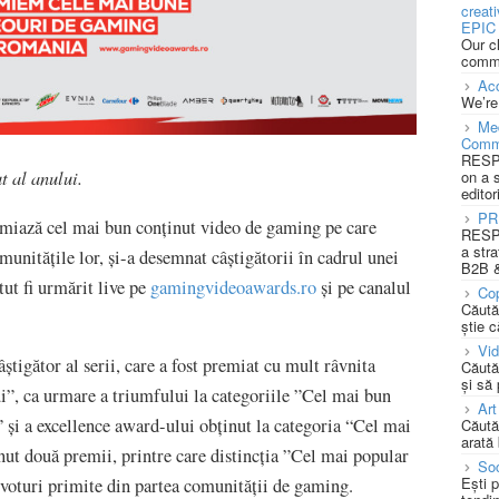
creat
EPIC 
Our c
commu
Acc
We’re
Med
Comm
RESPO
t al anului.
on a 
editor
PR
iază cel mai bun conținut video de gaming pe care
RESPO
a stra
munitățile lor, și-a desemnat câștigătorii în cadrul unei
B2B &
tut fi urmărit live pe
gamingvideoawards.ro
și pe canalul
Cop
Căută
știe c
Vi
câștigător al serii, care a fost premiat cu mult râvnita
Căută
și să
ui”, ca urmare a triumfului la categoriile ”Cel mai bun
Art
 și a excellence award-ului obținut la categoria “Cel mai
Căută
arată 
ut două premii, printre care distincția ”Cel mai popular
Soc
Ești 
 voturi primite din partea comunității de gaming.