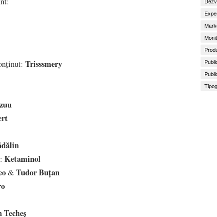
nt:
Dezv
Exper
Marke
Monit
Produ
Publi
Trisssmery
onținut:
Publi
Tipog
zuu
rt
dălin
Ketaminol
s:
eo
Tudor Buțan
&
ro
 Techeș