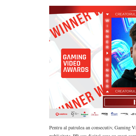
Pentru al patrulea an consecutiv, Gaming V
publicitate, PR sau digital care au creat c