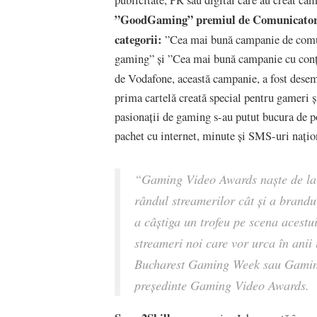
”GoodGaming” premiul de Comunicatorul
categorii:
”Cea mai bună campanie de comun
gaming” și ”Cea mai bună campanie cu conți
de Vodafone, această campanie, a fost dese
prima cartelă creată special pentru gameri și
pasionații de gaming s-au putut bucura de p
pachet cu internet, minute și SMS-uri națio
“Gaming Video Awards naște de la a
rândul streamerilor cât și a brandur
a câștiga un trofeu pe scena acestu
streameri noi care vor urca în ani
Bucharest Gaming Week sau Gamin
președinte Gaming Video Awards.