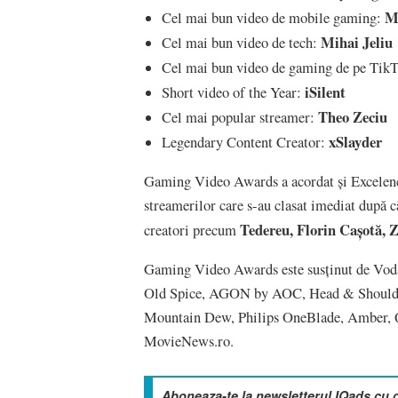
M
Cel mai bun video de mobile gaming:
Mihai Jeliu
Cel mai bun video de tech:
Cel mai bun video de gaming de pe Tik
iSilent
Short video of the Year:
Theo Zeciu
Cel mai popular streamer:
xSlayder
Legendary Content Creator:
Gaming Video Awards a acordat și Excelence
streamerilor care s-au clasat imediat după câ
Tedereu,
Florin Cașotă, 
creatori precum
Gaming Video Awards este susținut de Vod
Old Spice, AGON by AOC, Head & Shoulder
Mountain Dew, Philips OneBlade, Amber, Q
MovieNews.ro.
Aboneaza-te la newsletterul IQads cu 