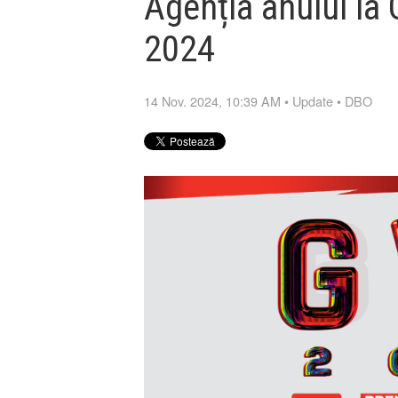
Agenția anului l
2024
14 Nov. 2024, 10:39 AM
•
Update
•
DBO