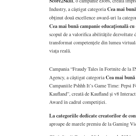
Score2Skill
, o campanie eJobs, creată îm
Cea mai bună
Industry, a câștigat categoria
obținut două excellence award-uri la catego
Cea mai bună campanie educațională cu 
scopul de a valorifica abilitățile dezvoltat
transformat competențele din lumea virtuală
viața reală.
Campania “Fraudy Tales în Fortnite de la 
Cea mai bună 
Agency, a câștigat categoria
Campaniile Pshhh It’s Game Time: Pepsi Fo
Kaufland”, creată de Kaufland și v8 Intera
Award în cadrul competiției.
La categoriile dedicate creatorilor de c
aproape de marele premiu de la Gaming Vide