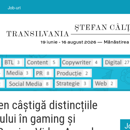
Job-uri
n câștigă distincțiile
lui în gaming și
J