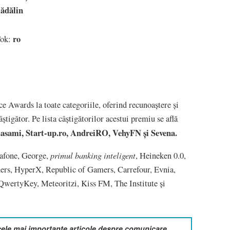
ădălin
ro
Tok:
 Awards la toate categoriile, oferind recunoaștere și
știgător. Pe lista câștigătorilor acestui premiu se află
Zasami, Start-up.ro
, AndreiRO, VehyFN și Sevena.
primul banking inteligent
afone, George,
, Heineken 0.0,
s, HyperX, Republic of Gamers, Carrefour, Evnia,
wertyKey, Meteoritzi, Kiss FM, The Institute și
cele mai importante articole despre comunicare,