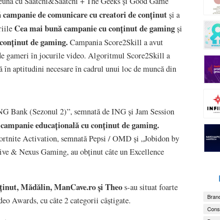
preună cu Saatchi&Saatchi + The Geeks și Good Game
 campanie de comunicare cu creatori de conținut
și a
Cea mai bună campanie cu conținut de gaming
riile
și
conținut de gaming.
Campania Score2Skill a avut
e de gameri în jocurile video. Algoritmul Score2Skill a
 în aptitudini necesare în cadrul unui loc de muncă din
ING Bank (Sezonul 2)”, semnată de ING și Jam Session
campanie educațională cu conținut de gaming.
rtnite Activation, semnată Pepsi / OMD și „Jobidon by
ctive & Nexus Gaming, au obținut câte un Excellence
onținut, Mădălin, ManCave.ro și Theo
s-au situat foarte
Brand
o Awards, cu câte 2 categorii câștigate.
Consu