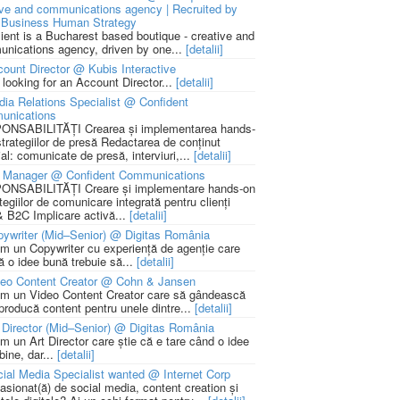
ive and communications agency | Recruited by
Business Human Strategy
lient is a Bucharest based boutique - creative and
nications agency, driven by one...
[detalii]
ount Director @ Kubis Interactive
 looking for an Account Director...
[detalii]
ia Relations Specialist @ Confident
unications
NSABILITĂȚI Crearea și implementarea hands-
strategiilor de presă Redactarea de conținut
ial: comunicate de presă, interviuri,...
[detalii]
 Manager @ Confident Communications
NSABILITĂȚI Creare și implementare hands-on
tegiilor de comunicare integrată pentru clienți
 B2C Implicare activă...
[detalii]
ywriter (Mid–Senior) @ Digitas România
m un Copywriter cu experiență de agenție care
ă o idee bună trebuie să...
[detalii]
deo Content Creator @ Cohn & Jansen
m un Video Content Creator care să gândească
 producă content pentru unele dintre...
[detalii]
 Director (Mid–Senior) @ Digitas România
m un Art Director care știe că e tare când o idee
bine, dar...
[detalii]
ial Media Specialist wanted @ Internet Corp
pasionat(ă) de social media, content creation și