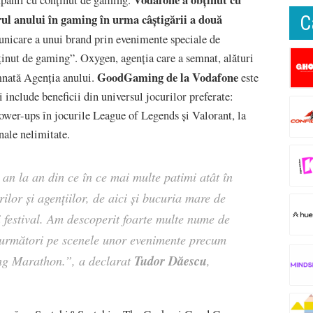
 anului în gaming în urma câștigării a două
C
icare a unui brand prin evenimente speciale de
nut de gaming”. Oxygen, agenția care a semnat, alături
GoodGaming de la Vodafone
mnată Agenția anului.
este
 include beneficii din universul jocurilor preferate:
ower-ups în jocurile League of Legends și Valorant, la
nale nelimitate.
n la an din ce în ce mai multe patimi atât în
ilor și agențiilor, de aici și bucuria mare de
i festival. Am descoperit foarte multe nume de
i următori pe scenele unor evenimente precum
Tudor Dăescu
g Marathon.”, a declarat
,