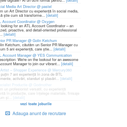
țele digitale? Ai un ochi format pentru...
[detalii]
ial Media Art Director @ pastel
m un Art Director cu experiență în social media,
să știe cum să transforme...
[detalii]
L Account Coordinator @ Oxygen
 looking for an ATL Account Coordinator – an
zed, proactive, and detail-oriented professional
...
[detalii]
nior PR Manager @ Golin Ketchum
lin Ketchum, căutăm un Senior PR Manager cu
um 5 ani experiență, care știe...
[detalii]
L Account Manager @ YES Communication
escription: We're on the lookout for an awesome
ccount Manager to join our vibrant...
[detalii]
Artist – Shopper Experience @ Mercury360
l puțin 7 ani experiență în zona de BTL
mente, activări, standuri și plasări...
[detalii]
cialist Productie @ Godmother
m un profesionist versatil, cu experiență
ntă în producție, care înțelege materiale, finisaje
um și...
[detalii]
vezi toate joburile
Adauga anunt de recrutare