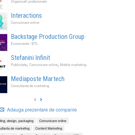
Organizatii profesionale
Interactions
Comunicare online
Backstage Production Group
Evenimente / BTL
Stefanini Infinit
,
,
Publicitate
Comunicare online
Mobile marketing
Mediaposte Martech
Consultanta de marketing
Adauga prezentare de companie
ing, design, packaging
Comunicare online
ltanta de marketing
Content Marketing