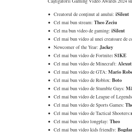
Câștigătorii Gaming Video Awards 2024 su
iSilent
Creatorul de conținut al anului:
Theo Zeciu
Cel mai bun stream:
iSilent
Cel ma bun video de gaming:
Cel mai bun video al unei creatoare de c
Jackey
Newcomer of the Year:
: S1KE
Cel mai bun video de Fortnite
Alexut
Cel mai bun video de Minecraft:
Mario Robe
Cel mai bun video de GTA:
Boto
Cel mai bun video de Roblox:
Mă
Cel mai bun video de Stumble Guys:
Cel mai bun video de League of Legend
Th
Cel mai bun video de Sports Games:
Cel mai bun video de Tactical Shooters:
Theo
Cel mai bun video longplay:
Bogdan
Cel mai bun video kids friendly: