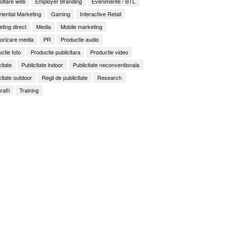
oltare web
Employer Branding
Evenimente / BTL
iential Marketing
Gaming
Interactive Retail
ting direct
Media
Mobile marketing
orizare media
PR
Productie audio
ctie foto
Productie publicitara
Productie video
citate
Publicitate indoor
Publicitate neconventionala
citate outdoor
Regii de publicitate
Research
rafii
Training