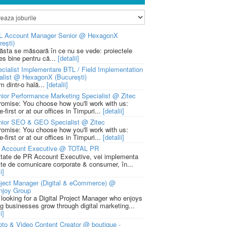
L Account Manager Senior @ HexagonX
rești)
 ăsta se măsoară în ce nu se vede: proiectele
ies bine pentru că...
[detalii]
cialist Implementare BTL / Field Implementation
alist @ HexagonX (București)
m dintr-o hală...
[detalii]
ior Performance Marketing Specialist @ Zitec
romise: You choose how you'll work with us:
-first or at our offices in Timpuri...
[detalii]
nior SEO & GEO Specialist @ Zitec
romise: You choose how you'll work with us:
-first or at our offices in Timpuri...
[detalii]
 Account Executive @ TOTAL PR
litate de PR Account Executive, vei implementa
cte de comunicare corporate & consumer, în...
i]
ject Manager (Digital & eCommerce) @
njoy Group
 looking for a Digital Project Manager who enjoys
ng businesses grow through digital marketing...
i]
to & Video Content Creator @ boutique -