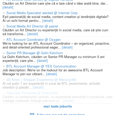
Căutăm un Art Director care știe că e tare când o idee arată bine, dar...
[detalii]
Social Media Specialist wanted @ Internet Corp
Ești pasionat(ă) de social media, content creation și tendințele digitale?
Ai un ochi format pentru...
[detalii]
Social Media Art Director @ pastel
Căutăm un Art Director cu experiență în social media, care să știe cum
să transforme...
[detalii]
ATL Account Coordinator @ Oxygen
We’re looking for an ATL Account Coordinator – an organized, proactive,
and detail-oriented professional eager...
[detalii]
Senior PR Manager @ Golin Ketchum
La Golin Ketchum, căutăm un Senior PR Manager cu minimum 5 ani
experiență, care știe...
[detalii]
BTL Account Manager @ YES Communication
Job description: We're on the lookout for an awesome BTL Account
Manager to join our vibrant...
[detalii]
3D Artist – Shopper Experience @ Mercury360
Ai cel puțin 7 ani experiență în zona de BTL (evenimente, activări,
standuri și plasări...
[detalii]
Specialist Productie @ Godmother
Căutăm un profesionist versatil, cu experiență relevantă în producție, care
înțelege materiale, finisaje premium și...
[detalii]
vezi toate joburile
Adauga anunt de recrutare