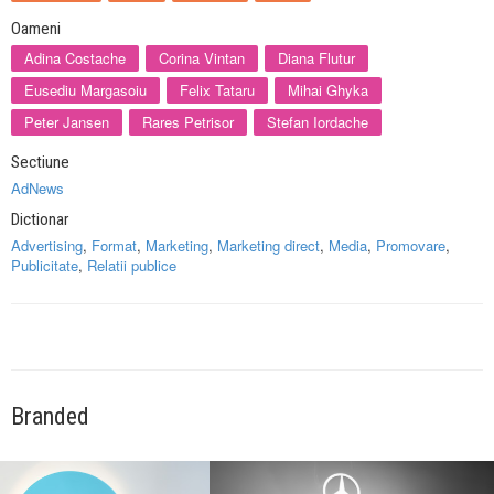
Oameni
Adina Costache
Corina Vintan
Diana Flutur
Eusediu Margasoiu
Felix Tataru
Mihai Ghyka
Peter Jansen
Rares Petrisor
Stefan Iordache
Sectiune
AdNews
Dictionar
Advertising
,
Format
,
Marketing
,
Marketing direct
,
Media
,
Promovare
,
Publicitate
,
Relatii publice
Branded