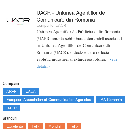
UACR - Uniunea Agentiilor de
Comunicare din Romania
Companie:
UACR
Uniunea Agentiilor de Publicitate din Romania
(UAPR) anunta schimbarea denumirii asociatiei
in Uniunea Agentiilor de Comunicare din
Romania (UACR), o decizie care reflecta
evolutia industriei si extinderea rolului...
vezi
detalii »
Companii
ARRP
EACA
European Association of Communication Agencies
IAA Romania
UACR
Branduri
Excelenta
Felix
Mondial
Tulip