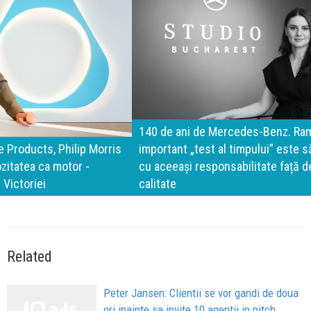
140 de ani de Mercedes-Benz. Ramona Pîrlog: Cel mai
important „test al timpului” este să inovăm constant, dar
cu aceeași responsabilitate față de oameni, siguranță și
calitate
Related
Peter Jansen: Clientii se vor gandi de doua
ori inainte sa invite 10 agentii in pitch