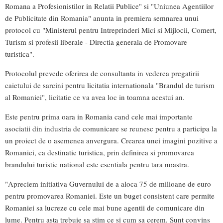
Romana a Profesionistilor in Relatii Publice" si "Uniunea Agentiilor
de Publicitate din Romania" anunta in premiera semnarea unui
protocol cu "Ministerul pentru Intreprinderi Mici si Mijlocii, Comert,
Turism si profesii liberale - Directia generala de Promovare
turistica".
Protocolul prevede oferirea de consultanta in vederea pregatirii
caietului de sarcini pentru licitatia internationala "Brandul de turism
al Romaniei", licitatie ce va avea loc in toamna acestui an.
Este pentru prima oara in Romania cand cele mai importante
asociatii din industria de comunicare se reunesc pentru a participa la
un proiect de o asemenea anvergura. Crearea unei imagini pozitive a
Romaniei, ca destinatie turistica, prin definirea si promovarea
brandului turistic national este esentiala pentru tara noastra.
"Apreciem initiativa Guvernului de a aloca 75 de milioane de euro
pentru promovarea Romaniei. Este un buget consistent care permite
Romaniei sa lucreze cu cele mai bune agentii de comunicare din
lume. Pentru asta trebuie sa stim ce si cum sa cerem. Sunt convins