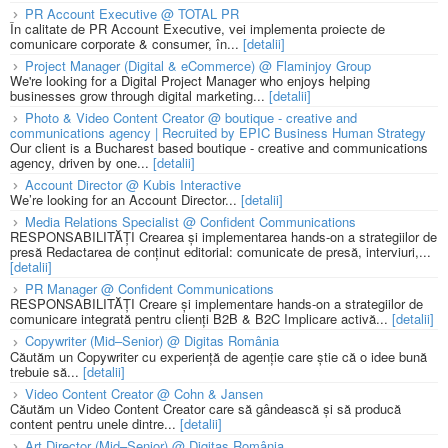
PR Account Executive @ TOTAL PR
În calitate de PR Account Executive, vei implementa proiecte de
comunicare corporate & consumer, în...
[detalii]
Project Manager (Digital & eCommerce) @ Flaminjoy Group
We're looking for a Digital Project Manager who enjoys helping
businesses grow through digital marketing...
[detalii]
Photo & Video Content Creator @ boutique - creative and
communications agency | Recruited by EPIC Business Human Strategy
Our client is a Bucharest based boutique - creative and communications
agency, driven by one...
[detalii]
Account Director @ Kubis Interactive
We’re looking for an Account Director...
[detalii]
Media Relations Specialist @ Confident Communications
RESPONSABILITĂȚI Crearea și implementarea hands-on a strategiilor de
presă Redactarea de conținut editorial: comunicate de presă, interviuri,...
[detalii]
PR Manager @ Confident Communications
RESPONSABILITĂȚI Creare și implementare hands-on a strategiilor de
comunicare integrată pentru clienți B2B & B2C Implicare activă...
[detalii]
Copywriter (Mid–Senior) @ Digitas România
Căutăm un Copywriter cu experiență de agenție care știe că o idee bună
trebuie să...
[detalii]
Video Content Creator @ Cohn & Jansen
Căutăm un Video Content Creator care să gândească și să producă
content pentru unele dintre...
[detalii]
Art Director (Mid–Senior) @ Digitas România