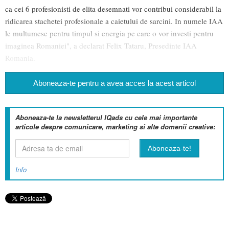
ca cei 6 profesionisti de elita desemnati vor contribui considerabil la
ridicarea stachetei profesionale a caietului de sarcini. In numele IAA
le multumesc pentru timpul si energia pe care o vor investi pentru
imaginea Romaniei", a declarat Felix Tataru, Presedinte IAA
Romania.
Aboneaza-te pentru a avea acces la acest articol
Aboneaza-te la newsletterul IQads cu cele mai importante
articole despre comunicare, marketing si alte domenii creative:
Info