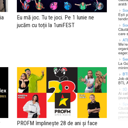
arată 
Soc
Ești 
ia
Eu mă joc. Tu te joci. Pe 1 Iunie ne
tendin
jucăm cu toții la 1uniFEST
Soc
Căută
care 
AT
We’re
organi
eager
Se
La Go
minim
BT
Job d
BTL A
3D 
Ai ce
(eveni
Spe
Căută
releva
premi
r
PROFM împlinește 28 de ani și face