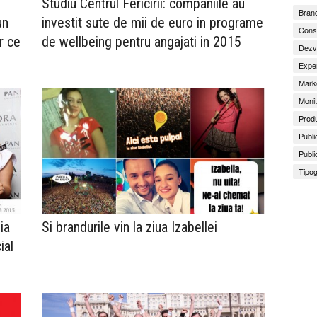
Studiu Centrul Fericirii: companiile au
Brand
un
investit sute de mii de euro in programe
Consu
r ce
de wellbeing pentru angajati in 2015
Dezv
Exper
Marke
Monit
Produ
Publi
Publi
Tipog
ia
Si brandurile vin la ziua Izabellei
ial