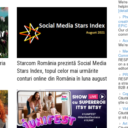
We're
helpi
[detali
Pho
creat
EPIC 
Our c
commu
Acc
We’re
Med
Comm
RESPO
ria
Starcom România prezintă Social Media
on a 
editor
Stars Index, topul celor mai urmărite
PR
conturi online din România în luna august
RESPO
a stra
B2B &
Cop
Căută
știe c
Vi
Căută
și să
Art
Căută