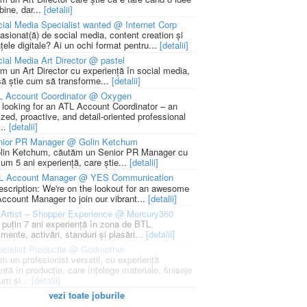
bine, dar...
[detalii]
ial Media Specialist wanted @ Internet Corp
pasionat(ă) de social media, content creation și
țele digitale? Ai un ochi format pentru...
[detalii]
ial Media Art Director @ pastel
m un Art Director cu experiență în social media,
să știe cum să transforme...
[detalii]
L Account Coordinator @ Oxygen
 looking for an ATL Account Coordinator – an
zed, proactive, and detail-oriented professional
...
[detalii]
nior PR Manager @ Golin Ketchum
lin Ketchum, căutăm un Senior PR Manager cu
um 5 ani experiență, care știe...
[detalii]
L Account Manager @ YES Communication
escription: We're on the lookout for an awesome
ccount Manager to join our vibrant...
[detalii]
Artist – Shopper Experience @ Mercury360
l puțin 7 ani experiență în zona de BTL
mente, activări, standuri și plasări...
[detalii]
cialist Productie @ Godmother
m un profesionist versatil, cu experiență
ntă în producție, care înțelege materiale, finisaje
um și...
[detalii]
vezi toate joburile