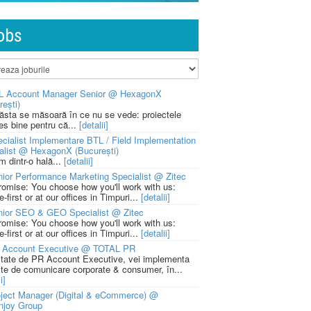
obs
L Account Manager Senior @ HexagonX
rești)
 ăsta se măsoară în ce nu se vede: proiectele
ies bine pentru că...
[detalii]
cialist Implementare BTL / Field Implementation
alist @ HexagonX (București)
m dintr-o hală...
[detalii]
ior Performance Marketing Specialist @ Zitec
romise: You choose how you'll work with us:
-first or at our offices in Timpuri...
[detalii]
nior SEO & GEO Specialist @ Zitec
romise: You choose how you'll work with us:
-first or at our offices in Timpuri...
[detalii]
 Account Executive @ TOTAL PR
litate de PR Account Executive, vei implementa
cte de comunicare corporate & consumer, în...
i]
ject Manager (Digital & eCommerce) @
njoy Group