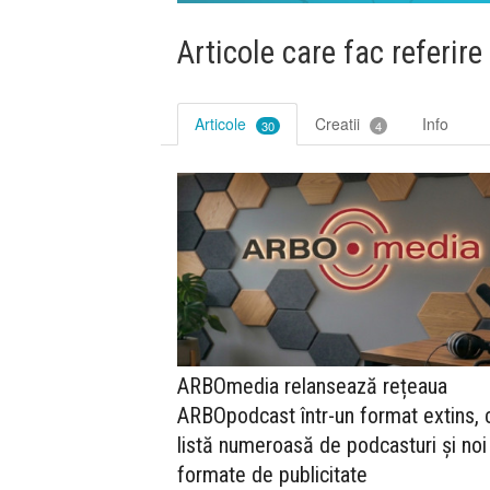
Articole care fac referire
Articole
Creatii
Info
30
4
ARBOmedia relansează rețeaua
ARBOpodcast într-un format extins, 
listă numeroasă de podcasturi și noi
formate de publicitate