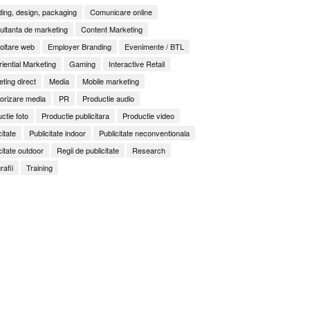
ing, design, packaging
Comunicare online
ltanta de marketing
Content Marketing
oltare web
Employer Branding
Evenimente / BTL
iential Marketing
Gaming
Interactive Retail
ting direct
Media
Mobile marketing
orizare media
PR
Productie audio
ctie foto
Productie publicitara
Productie video
citate
Publicitate indoor
Publicitate neconventionala
citate outdoor
Regii de publicitate
Research
rafii
Training