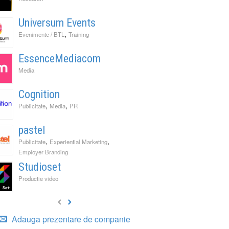
Universum Events
,
Evenimente / BTL
Training
EssenceMediacom
Media
Cognition
,
,
Publicitate
Media
PR
pastel
,
,
Publicitate
Experiential Marketing
Employer Branding
Studioset
Productie video
Adauga prezentare de companie