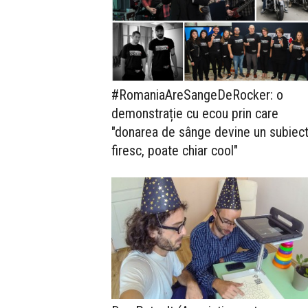
#RomaniaAreSangeDeRocker: o
demonstrație cu ecou prin care
"donarea de sânge devine un subiec
firesc, poate chiar cool"