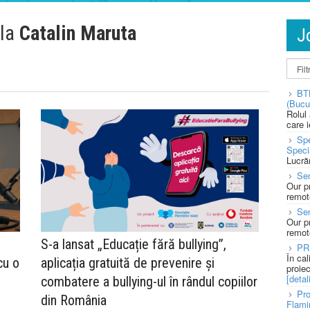
 la
Catalin Maruta
J
BT
(Bucu
Rolul
care 
Spe
Speci
Lucră
Sen
Our p
remote
Se
Our p
remote
S-a lansat „Educație fără bullying”,
PR
În ca
cu o
aplicația gratuită de prevenire și
proie
[detali
combatere a bullying-ul în rândul copiilor
Pro
din România
Flami