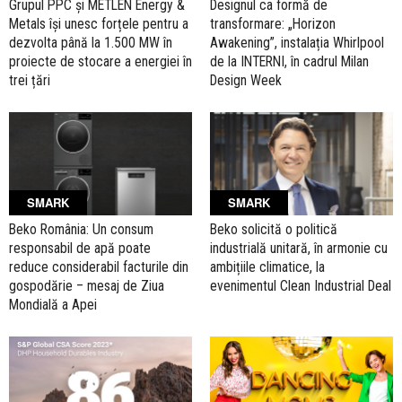
Grupul PPC și METLEN Energy &
Designul ca formă de
Metals își unesc forțele pentru a
transformare: „Horizon
dezvolta până la 1.500 MW în
Awakening”, instalația Whirlpool
proiecte de stocare a energiei în
de la INTERNI, în cadrul Milan
trei țări
Design Week
SMARK
SMARK
Beko România: Un consum
Beko solicită o politică
responsabil de apă poate
industrială unitară, în armonie cu
reduce considerabil facturile din
ambițiile climatice, la
gospodărie – mesaj de Ziua
evenimentul Clean Industrial Deal
Mondială a Apei