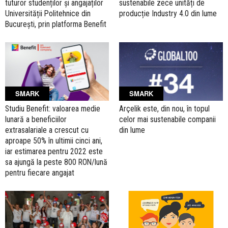
tuturor studenților și angajaților
sustenabile zece unități de
Universității Politehnice din
producție Industry 4.0 din lume
București, prin platforma Benefit
SMARK
SMARK
Studiu Benefit: valoarea medie
Arçelik este, din nou, în topul
lunară a beneficiilor
celor mai sustenabile companii
extrasalariale a crescut cu
din lume
aproape 50% în ultimii cinci ani,
iar estimarea pentru 2022 este
sa ajungă la peste 800 RON/lună
pentru fiecare angajat