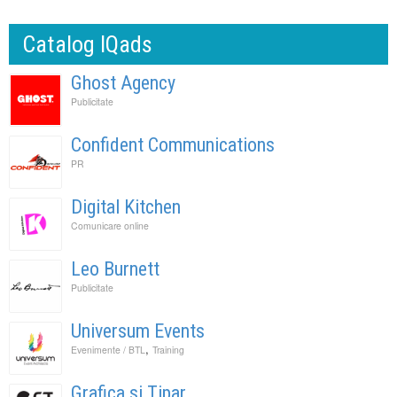
Catalog IQads
Ghost Agency
Publicitate
Confident Communications
PR
Digital Kitchen
Comunicare online
Leo Burnett
Publicitate
Universum Events
,
Evenimente / BTL
Training
Grafica si Tipar