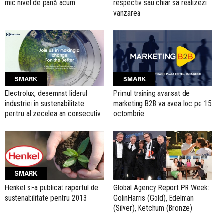
mic nivel de până acum
respectiv sau chiar sa realizezi
vanzarea
SMARK
SMARK
Electrolux, desemnat liderul
Primul training avansat de
industriei in sustenabilitate
marketing B2B va avea loc pe 15
pentru al zecelea an consecutiv
octombrie
SMARK
Henkel si-a publicat raportul de
Global Agency Report PR Week:
sustenabilitate pentru 2013
GolinHarris (Gold), Edelman
(Silver), Ketchum (Bronze)