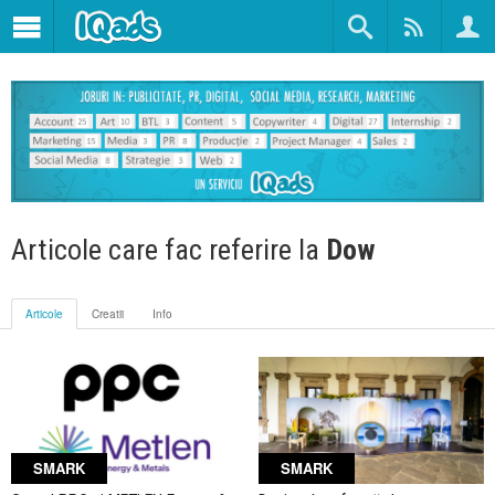
Articole care fac referire la
Dow
Articole
Creatii
Info
SMARK
SMARK