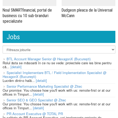
Noul SMARTfinancial, portal de
Dudgeon pleaca de la Universal
business cu 10 sub-branduri
McCann
specializate
Jobs
BTL Account Manager Senior @ HexagonX (București)
Rolul ăsta se măsoară în ce nu se vede: proiectele care ies bine pentru
că...
[detalii]
Specialist Implementare BTL / Field Implementation Specialist @
HexagonX (București)
Lucrăm dintr-o hală...
[detalii]
Senior Performance Marketing Specialist @ Zitec
Our promise: You choose how you'll work with us: remote-first or at our
offices in Timpuri...
[detalii]
Senior SEO & GEO Specialist @ Zitec
Our promise: You choose how you'll work with us: remote-first or at our
offices in Timpuri...
[detalii]
PR Account Executive @ TOTAL PR
În calitate de PR Account Executive, vei implementa proiecte de