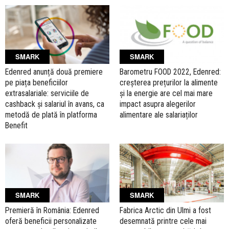
SMARK
SMARK
Edenred anunță două premiere
Barometru FOOD 2022, Edenred:
pe piața beneficiilor
creșterea prețurilor la alimente
extrasalariale: serviciile de
și la energie are cel mai mare
cashback și salariul în avans, ca
impact asupra alegerilor
metodă de plată în platforma
alimentare ale salariaților
Benefit
SMARK
SMARK
Premieră în România: Edenred
Fabrica Arctic din Ulmi a fost
oferă beneficii personalizate
desemnată printre cele mai