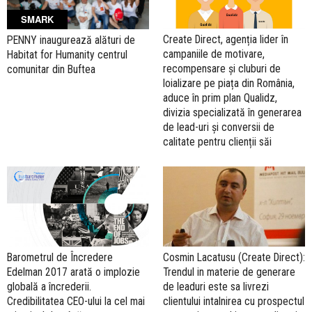
SMARK
Create Direct, agenția lider în
PENNY inaugurează alături de
campaniile de motivare,
Habitat for Humanity centrul
recompensare și cluburi de
comunitar din Buftea
loializare pe piața din România,
aduce în prim plan Qualidz,
divizia specializată în generarea
de lead-uri și conversii de
calitate pentru clienții săi
Barometrul de Încredere
Cosmin Lacatusu (Create Direct):
Edelman 2017 arată o implozie
Trendul in materie de generare
globală a încrederii.
de leaduri este sa livrezi
Credibilitatea CEO-ului la cel mai
clientului intalnirea cu prospectul