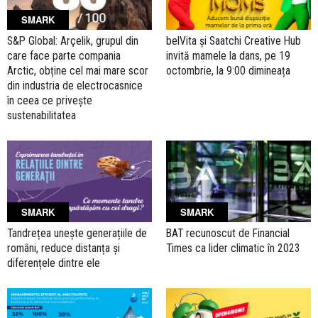
SMARK
S&P Global: Arçelik, grupul din
belVita și Saatchi Creative Hub
care face parte compania
invită mamele la dans, pe 19
Arctic, obține cel mai mare scor
octombrie, la 9:00 dimineața
din industria de electrocasnice
în ceea ce privește
sustenabilitatea
SMARK
SMARK
Tandrețea unește generațiile de
BAT recunoscut de Financial
români, reduce distanța și
Times ca lider climatic în 2023
diferențele dintre ele