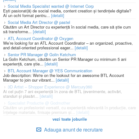
Social Media Specialist wanted @ Internet Corp
Ești pasionat(ă) de social media, content creation și tendințele digitale?
Ai un ochi format pentru...
[detalii]
Social Media Art Director @ pastel
Căutăm un Art Director cu experiență în social media, care să știe cum
să transforme...
[detalii]
ATL Account Coordinator @ Oxygen
We’re looking for an ATL Account Coordinator – an organized, proactive,
and detail-oriented professional eager...
[detalii]
Senior PR Manager @ Golin Ketchum
La Golin Ketchum, căutăm un Senior PR Manager cu minimum 5 ani
experiență, care știe...
[detalii]
BTL Account Manager @ YES Communication
Job description: We're on the lookout for an awesome BTL Account
Manager to join our vibrant...
[detalii]
3D Artist – Shopper Experience @ Mercury360
Ai cel puțin 7 ani experiență în zona de BTL (evenimente, activări,
standuri și plasări...
[detalii]
Specialist Productie @ Godmother
Căutăm un profesionist versatil, cu experiență relevantă în producție, care
înțelege materiale, finisaje premium și...
[detalii]
vezi toate joburile
Adauga anunt de recrutare