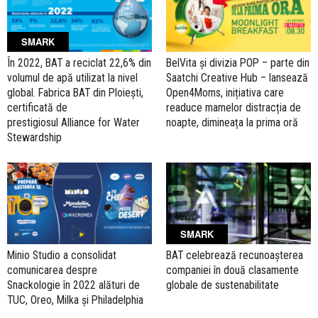
SMARK
În 2022, BAT a reciclat 22,6% din
BelVita și divizia POP – parte din
volumul de apă utilizat la nivel
Saatchi Creative Hub – lansează
global. Fabrica BAT din Ploiești,
Open4Moms, inițiativa care
certificată de
readuce mamelor distracția de
prestigiosul Alliance for Water
noapte, dimineața la prima oră
Stewardship
SMARK
Minio Studio a consolidat
BAT celebrează recunoașterea
comunicarea despre
companiei în două clasamente
Snackologie în 2022 alături de
globale de sustenabilitate
TUC, Oreo, Milka și Philadelphia