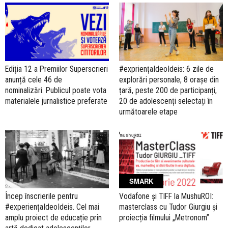
Ediția 12 a Premiilor Superscrieri
#expriențaIdeoIdeis: 6 zile de
anunță cele 46 de
explorări personale, 8 orașe din
nominalizări. Publicul poate vota
țară, peste 200 de participanți,
materialele jurnalistice preferate
20 de adolescenți selectați în
următoarele etape
SMARK
Încep înscrierile pentru
Vodafone și TIFF la MushuROI:
#experiențaIdeoIdeis. Cel mai
masterclass cu Tudor Giurgiu și
amplu proiect de educație prin
proiecția filmului „Metronom”