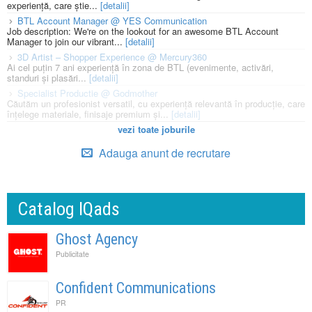
experiență, care știe...
[detalii]
BTL Account Manager @ YES Communication
Job description: We're on the lookout for an awesome BTL Account
Manager to join our vibrant...
[detalii]
3D Artist – Shopper Experience @ Mercury360
Ai cel puțin 7 ani experiență în zona de BTL (evenimente, activări,
standuri și plasări...
[detalii]
Specialist Productie @ Godmother
Căutăm un profesionist versatil, cu experiență relevantă în producție, care
înțelege materiale, finisaje premium și...
[detalii]
vezi toate joburile
Adauga anunt de recrutare
Catalog IQads
Ghost Agency
Publicitate
Confident Communications
PR