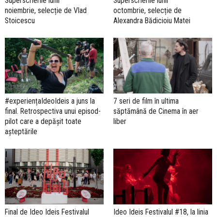
Superscrierile lunii
Superscrierile lunii
noiembrie, selecție de Vlad
octombrie, selecție de
Stoicescu
Alexandra Bădicioiu Matei
#experiențaIdeoIdeis a juns la
7 seri de film în ultima
final. Retrospectiva unui episod-
săptămână de Cinema în aer
pilot care a depășit toate
liber
așteptările
Final de Ideo Ideis Festivalul
Ideo Ideis Festivalul #18, la linia