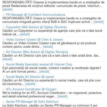
RESPONSABILITĂȚI Crearea și implementarea hands-on a strategiilor de
presă Redactarea de conținut editorial: comunicate de presă, interviuri,...
[detalii]
PR Manager @ Confident Communications
RESPONSABILITĂȚI Creare și implementare hands-on a strategiilor de
comunicare integrată pentru clienți B2B & B2C Implicare activă...
[detalii]
Copywriter (Mid–Senior) @ Digitas România
Căutăm un Copywriter cu experiență de agenție care știe că o idee bună
trebuie să...
[detalii]
Video Content Creator @ Cohn & Jansen
Căutăm un Video Content Creator care să gândească și să producă
content pentru unele dintre...
[detalii]
Art Director (Mid–Senior) @ Digitas România
Căutăm un Art Director care știe că e tare când o idee arată bine, dar...
[detalii]
Social Media Specialist wanted @ Internet Corp
Ești pasionat(ă) de social media, content creation și tendințele digitale?
Ai un ochi format pentru...
[detalii]
Social Media Art Director @ pastel
Căutăm un Art Director cu experiență în social media, care să știe cum
să transforme...
[detalii]
ATL Account Coordinator @ Oxygen
We’re looking for an ATL Account Coordinator – an organized, proactive,
and detail-oriented professional eager...
[detalii]
Senior PR Manager @ Golin Ketchum
La Golin Ketchum, căutăm un Senior PR Manager cu minimum 5 ani