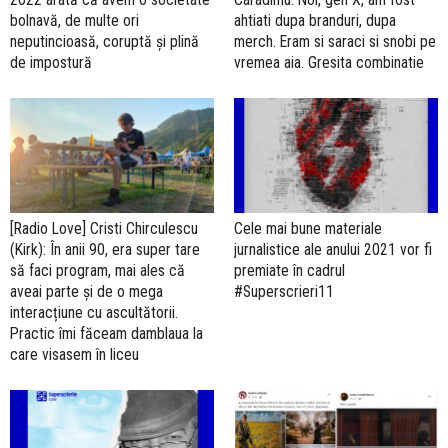
bolnavă, de multe ori
ahtiati dupa branduri, dupa
neputincioasă, coruptă și plină
merch. Eram si saraci si snobi pe
de impostură
vremea aia. Gresita combinatie
[Radio Love] Cristi Chirculescu
Cele mai bune materiale
(Kirk): În anii 90, era super tare
jurnalistice ale anului 2021 vor fi
să faci program, mai ales că
premiate în cadrul
aveai parte și de o mega
#Superscrieri11
interacțiune cu ascultătorii.
Practic îmi făceam damblaua la
care visasem în liceu