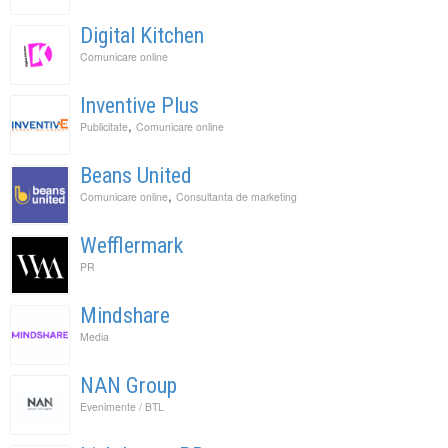
Digital Kitchen
Comunicare online
Inventive Plus
,
Publicitate
Comunicare online
Beans United
,
Comunicare online
Consultanta de marketing
Wefflermark
PR
Mindshare
Media
NAN Group
Evenimente / BTL