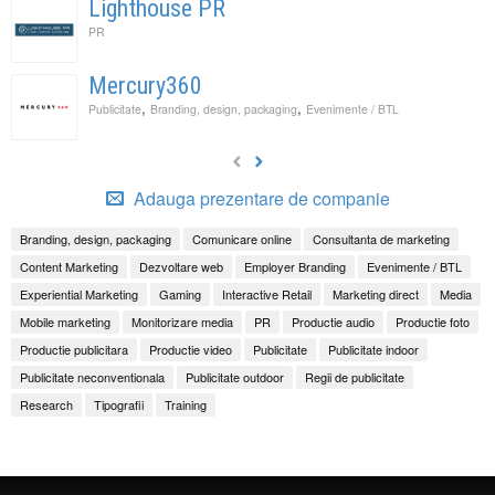
Lighthouse PR
PR
Mercury360
,
,
Publicitate
Branding, design, packaging
Evenimente / BTL
Adauga prezentare de companie
Branding, design, packaging
Comunicare online
Consultanta de marketing
Content Marketing
Dezvoltare web
Employer Branding
Evenimente / BTL
Experiential Marketing
Gaming
Interactive Retail
Marketing direct
Media
Mobile marketing
Monitorizare media
PR
Productie audio
Productie foto
Productie publicitara
Productie video
Publicitate
Publicitate indoor
Publicitate neconventionala
Publicitate outdoor
Regii de publicitate
Research
Tipografii
Training