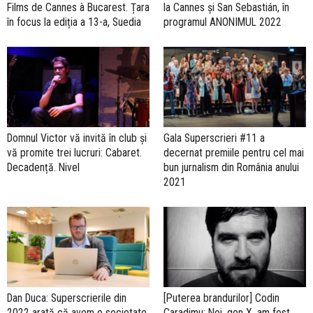
Films de Cannes à Bucarest. Țara
la Cannes și San Sebastián, în
în focus la ediția a 13-a, Suedia
programul ANONIMUL 2022
Domnul Victor vă invită în club și
Gala Superscrieri #11 a
vă promite trei lucruri: Cabaret.
decernat premiile pentru cel mai
Decadență. Nivel
bun jurnalism din România anului
2021
Dan Duca: Superscrierile din
[Puterea brandurilor] Codin
2022 arată că avem o societate
Caradimu: Noi, gen X, am fost