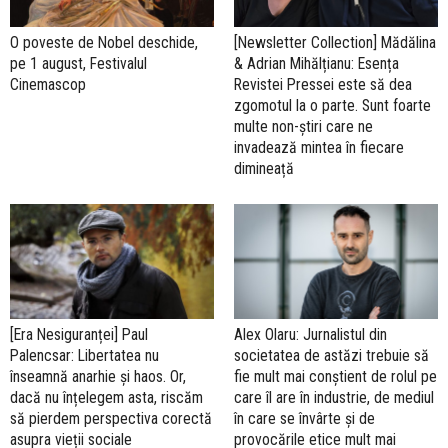
O poveste de Nobel deschide,
[Newsletter Collection] Mădălina
pe 1 august, Festivalul
& Adrian Mihălțianu: Esența
Cinemascop
Revistei Pressei este să dea
zgomotul la o parte. Sunt foarte
multe non-știri care ne
invadează mintea în fiecare
dimineață
[Era Nesiguranței] Paul
Alex Olaru: Jurnalistul din
Palencsar: Libertatea nu
societatea de astăzi trebuie să
înseamnă anarhie și haos. Or,
fie mult mai conștient de rolul pe
dacă nu înțelegem asta, riscăm
care îl are în industrie, de mediul
să pierdem perspectiva corectă
în care se învârte și de
asupra vieții sociale
provocările etice mult mai