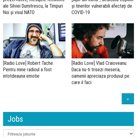
ale Silviei Dumitrescu, la Timpuri
și tinerilor vulnerabili afectați de
Noi și visul NATO
COVID-19
[Radio Love] Robert Tache:
[Radio Love] Vlad Craioveanu:
Pentru mine radioul a fost
Daca nu-ti trisezi meseria,
intotdeauna emotie
oamenii apreciaza produsul pe
care il faci
»
Jobs