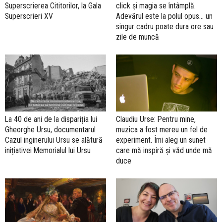
Superscrierea Cititorilor, la Gala
click și magia se întâmplă.
Superscrieri XV
Adevărul este la polul opus… un
singur cadru poate dura ore sau
zile de muncă
La 40 de ani de la dispariția lui
Claudiu Urse: Pentru mine,
Gheorghe Ursu, documentarul
muzica a fost mereu un fel de
Cazul inginerului Ursu se alătură
experiment. Îmi aleg un sunet
inițiativei Memorialul lui Ursu
care mă inspiră și văd unde mă
duce