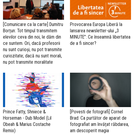
[Comunicare ca la carte] Dumitru
Provocarea Europa Liberă la
Borțun: Tot timpul transmitem
lansarea newsletter-ului „3
elevilor ceva din noi, le dăm din
MINUTE”: Ce înseamnă libertatea
ce suntem. Ori, dacă profesorii
de a fi sincer?
nu sunt curioși, nu pot transmite
curiozitate; dacă nu sunt morali,
nu pot transmite moralitate
Prince Fatty, Shniece &
[Povesti de fotografi] Cornel
Horseman - Dub Model (Lil
Brad: Ca purtător de aparat de
Obeah & Marius Costache
fotografiat am învățat răbdarea,
Remix)
am descoperit magia