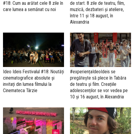
#18: Cum au arătat cele 8 zile în
de start. 8 zile de teatru, film,
care lumea a semănat cu noi
muzică, dezbateri și ateliere,
între 11 și 18 august, în
Alexandria
Ideo Ideis Festivalul #18: Noutăți
#experiențaIdeoIdeis se
cinematografice absolute și
pregătește să plece în Tabăra
invitați din lumea filmului la
de teatru și film. Creațiile
Cinemateca Târzie
adolescenților se vor vedea pe
10 și 16 august, în Alexandria