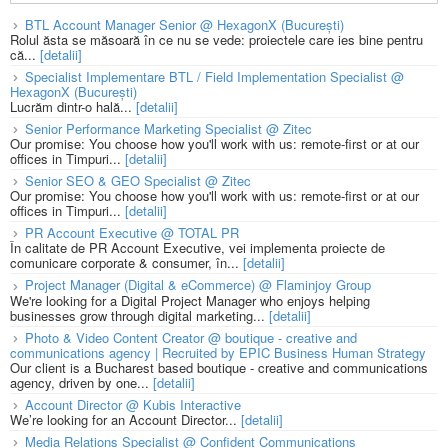
BTL Account Manager Senior @ HexagonX (București)
Rolul ăsta se măsoară în ce nu se vede: proiectele care ies bine pentru
că...
[detalii]
Specialist Implementare BTL / Field Implementation Specialist @
HexagonX (București)
Lucrăm dintr-o hală...
[detalii]
Senior Performance Marketing Specialist @ Zitec
Our promise: You choose how you'll work with us: remote-first or at our
offices in Timpuri...
[detalii]
Senior SEO & GEO Specialist @ Zitec
Our promise: You choose how you'll work with us: remote-first or at our
offices in Timpuri...
[detalii]
PR Account Executive @ TOTAL PR
În calitate de PR Account Executive, vei implementa proiecte de
comunicare corporate & consumer, în...
[detalii]
Project Manager (Digital & eCommerce) @ Flaminjoy Group
We're looking for a Digital Project Manager who enjoys helping
businesses grow through digital marketing...
[detalii]
Photo & Video Content Creator @ boutique - creative and
communications agency | Recruited by EPIC Business Human Strategy
Our client is a Bucharest based boutique - creative and communications
agency, driven by one...
[detalii]
Account Director @ Kubis Interactive
We’re looking for an Account Director...
[detalii]
Media Relations Specialist @ Confident Communications