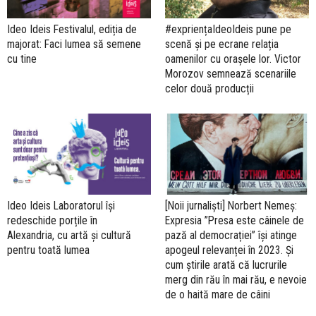
Ideo Ideis Festivalul, ediția de
#expriențaIdeoIdeis pune pe
majorat: Faci lumea să semene
scenă și pe ecrane relația
cu tine
oamenilor cu orașele lor. Victor
Morozov semnează scenariile
celor două producții
Ideo Ideis Laboratorul își
[Noii jurnaliști] Norbert Nemeș:
redeschide porțile în
Expresia ”Presa este câinele de
Alexandria, cu artă și cultură
pază al democrației” își atinge
pentru toată lumea
apogeul relevanței în 2023. Și
cum știrile arată că lucrurile
merg din rău în mai rău, e nevoie
de o haită mare de câini