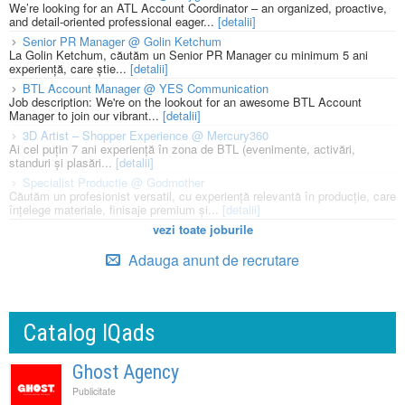
We’re looking for an ATL Account Coordinator – an organized, proactive,
and detail-oriented professional eager...
[detalii]
Senior PR Manager @ Golin Ketchum
La Golin Ketchum, căutăm un Senior PR Manager cu minimum 5 ani
experiență, care știe...
[detalii]
BTL Account Manager @ YES Communication
Job description: We're on the lookout for an awesome BTL Account
Manager to join our vibrant...
[detalii]
3D Artist – Shopper Experience @ Mercury360
Ai cel puțin 7 ani experiență în zona de BTL (evenimente, activări,
standuri și plasări...
[detalii]
Specialist Productie @ Godmother
Căutăm un profesionist versatil, cu experiență relevantă în producție, care
înțelege materiale, finisaje premium și...
[detalii]
vezi toate joburile
Adauga anunt de recrutare
Catalog IQads
Ghost Agency
Publicitate