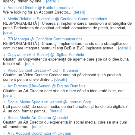
agency, driven by one...
[detalii]
Account Director @ Kubis Interactive
We’re looking for an Account Director...
[detalii]
Media Relations Specialist @ Confident Communications
RESPONSABILITĂȚI Crearea și implementarea hands-on a strategiilor de
presă Redactarea de conținut editorial: comunicate de presă, interviuri,...
[detalii]
PR Manager @ Confident Communications
RESPONSABILITĂȚI Creare și implementare hands-on a strategiilor de
comunicare integrată pentru clienți B2B & B2C Implicare activă...
[detalii]
Copywriter (Mid–Senior) @ Digitas România
Căutăm un Copywriter cu experiență de agenție care știe că o idee bună
trebuie să...
[detalii]
Video Content Creator @ Cohn & Jansen
Căutăm un Video Content Creator care să gândească și să producă
content pentru unele dintre...
[detalii]
Art Director (Mid–Senior) @ Digitas România
Căutăm un Art Director care știe că e tare când o idee arată bine, dar...
[detalii]
Social Media Specialist wanted @ Internet Corp
Ești pasionat(ă) de social media, content creation și tendințele digitale?
Ai un ochi format pentru...
[detalii]
Social Media Art Director @ pastel
Căutăm un Art Director cu experiență în social media, care să știe cum
să transforme...
[detalii]
ATL Account Coordinator @ Oxygen