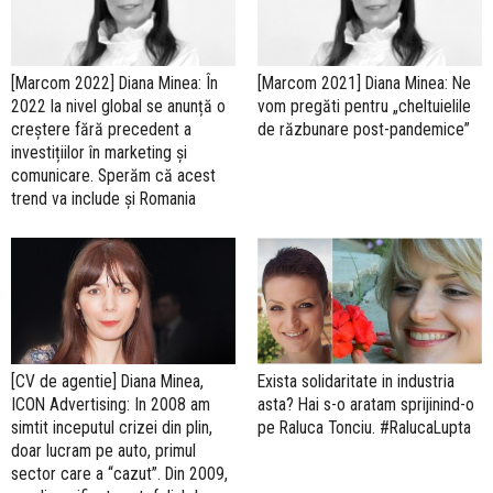
[Marcom 2022] Diana Minea: În
[Marcom 2021] Diana Minea: Ne
2022 la nivel global se anunță o
vom pregăti pentru „cheltuielile
creștere fără precedent a
de răzbunare post-pandemice”
investițiilor în marketing și
comunicare. Sperăm că acest
trend va include și Romania
[CV de agentie] Diana Minea,
Exista solidaritate in industria
ICON Advertising: In 2008 am
asta? Hai s-o aratam sprijinind-o
simtit inceputul crizei din plin,
pe Raluca Tonciu. #RalucaLupta
doar lucram pe auto, primul
sector care a “cazut”. Din 2009,