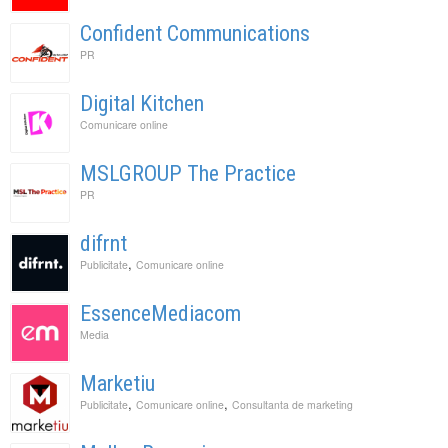
Confident Communications
PR
Digital Kitchen
Comunicare online
MSLGROUP The Practice
PR
difrnt
,
Publicitate
Comunicare online
EssenceMediacom
Media
Marketiu
,
,
Publicitate
Comunicare online
Consultanta de marketing