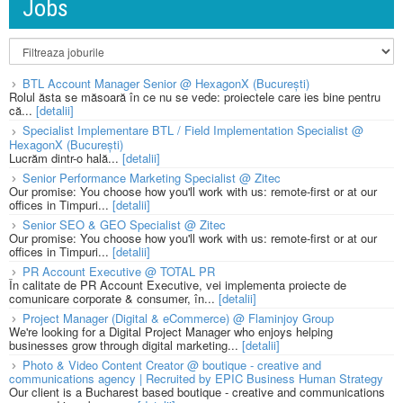
Jobs
BTL Account Manager Senior @ HexagonX (București)
Rolul ăsta se măsoară în ce nu se vede: proiectele care ies bine pentru
că...
[detalii]
Specialist Implementare BTL / Field Implementation Specialist @
HexagonX (București)
Lucrăm dintr-o hală...
[detalii]
Senior Performance Marketing Specialist @ Zitec
Our promise: You choose how you'll work with us: remote-first or at our
offices in Timpuri...
[detalii]
Senior SEO & GEO Specialist @ Zitec
Our promise: You choose how you'll work with us: remote-first or at our
offices in Timpuri...
[detalii]
PR Account Executive @ TOTAL PR
În calitate de PR Account Executive, vei implementa proiecte de
comunicare corporate & consumer, în...
[detalii]
Project Manager (Digital & eCommerce) @ Flaminjoy Group
We're looking for a Digital Project Manager who enjoys helping
businesses grow through digital marketing...
[detalii]
Photo & Video Content Creator @ boutique - creative and
communications agency | Recruited by EPIC Business Human Strategy
Our client is a Bucharest based boutique - creative and communications