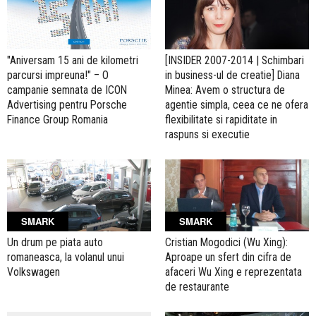
"Aniversam 15 ani de kilometri
[INSIDER 2007-2014 | Schimbari
parcursi impreuna!" – O
in business-ul de creatie] Diana
campanie semnata de ICON
Minea: Avem o structura de
Advertising pentru Porsche
agentie simpla, ceea ce ne ofera
Finance Group Romania
flexibilitate si rapiditate in
raspuns si executie
SMARK
SMARK
Un drum pe piata auto
Cristian Mogodici (Wu Xing):
romaneasca, la volanul unui
Aproape un sfert din cifra de
Volkswagen
afaceri Wu Xing e reprezentata
de restaurante