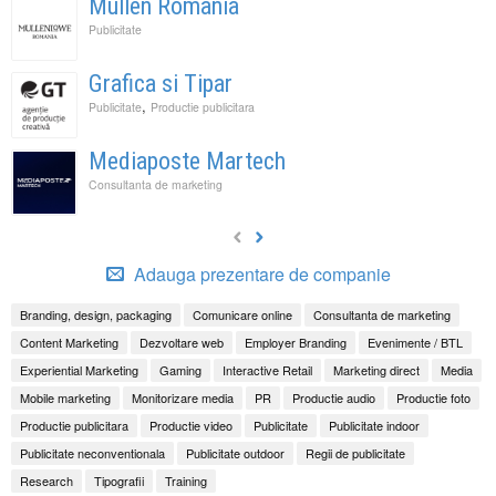
Mullen Romania
Publicitate
Grafica si Tipar
,
Publicitate
Productie publicitara
Mediaposte Martech
Consultanta de marketing
Adauga prezentare de companie
Branding, design, packaging
Comunicare online
Consultanta de marketing
Content Marketing
Dezvoltare web
Employer Branding
Evenimente / BTL
Experiential Marketing
Gaming
Interactive Retail
Marketing direct
Media
Mobile marketing
Monitorizare media
PR
Productie audio
Productie foto
Productie publicitara
Productie video
Publicitate
Publicitate indoor
Publicitate neconventionala
Publicitate outdoor
Regii de publicitate
Research
Tipografii
Training