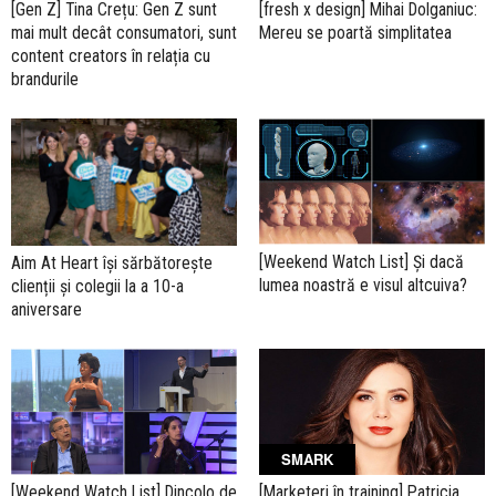
[Gen Z] Tina Crețu: Gen Z sunt
[fresh x design] Mihai Dolganiuc:
mai mult decât consumatori, sunt
Mereu se poartă simplitatea
content creators în relația cu
brandurile
[Weekend Watch List] Și dacă
Aim At Heart își sărbătorește
lumea noastră e visul altcuiva?
clienții și colegii la a 10-a
aniversare
SMARK
[Weekend Watch List] Dincolo de
[Marketeri în training] Patricia