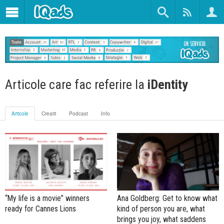
Articole care fac referire la
iDentity
Articole
Creatii
Podcast
Info
“My life is a movie” winners
Ana Goldberg: Get to know what
ready for Cannes Lions
kind of person you are, what
brings you joy, what saddens