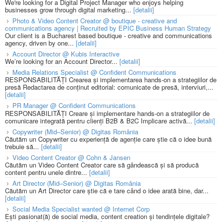
We're looking for a Digital Project Manager who enjoys helping
businesses grow through digital marketing...
[detalii]
Photo & Video Content Creator @ boutique - creative and
communications agency | Recruited by EPIC Business Human Strategy
Our client is a Bucharest based boutique - creative and communications
agency, driven by one...
[detalii]
Account Director @ Kubis Interactive
We’re looking for an Account Director...
[detalii]
Media Relations Specialist @ Confident Communications
RESPONSABILITĂȚI Crearea și implementarea hands-on a strategiilor de
presă Redactarea de conținut editorial: comunicate de presă, interviuri,...
[detalii]
PR Manager @ Confident Communications
RESPONSABILITĂȚI Creare și implementare hands-on a strategiilor de
comunicare integrată pentru clienți B2B & B2C Implicare activă...
[detalii]
Copywriter (Mid–Senior) @ Digitas România
Căutăm un Copywriter cu experiență de agenție care știe că o idee bună
trebuie să...
[detalii]
Video Content Creator @ Cohn & Jansen
Căutăm un Video Content Creator care să gândească și să producă
content pentru unele dintre...
[detalii]
Art Director (Mid–Senior) @ Digitas România
Căutăm un Art Director care știe că e tare când o idee arată bine, dar...
[detalii]
Social Media Specialist wanted @ Internet Corp
Ești pasionat(ă) de social media, content creation și tendințele digitale?