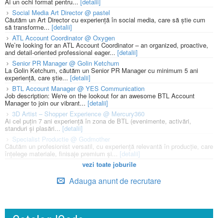
Ai un ochi format pentru...
[detalii]
Social Media Art Director @ pastel
Căutăm un Art Director cu experiență în social media, care să știe cum
să transforme...
[detalii]
ATL Account Coordinator @ Oxygen
We’re looking for an ATL Account Coordinator – an organized, proactive,
and detail-oriented professional eager...
[detalii]
Senior PR Manager @ Golin Ketchum
La Golin Ketchum, căutăm un Senior PR Manager cu minimum 5 ani
experiență, care știe...
[detalii]
BTL Account Manager @ YES Communication
Job description: We're on the lookout for an awesome BTL Account
Manager to join our vibrant...
[detalii]
3D Artist – Shopper Experience @ Mercury360
Ai cel puțin 7 ani experiență în zona de BTL (evenimente, activări,
standuri și plasări...
[detalii]
Specialist Productie @ Godmother
Căutăm un profesionist versatil, cu experiență relevantă în producție, care
înțelege materiale, finisaje premium și...
[detalii]
vezi toate joburile
Adauga anunt de recrutare