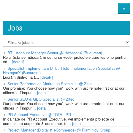
»
Jobs
BTL Account Manager Senior @ HexagonX (București)
Rolul ăsta se măsoară în ce nu se vede: proiectele care ies bine pentru
că...
[detalii]
Specialist Implementare BTL / Field Implementation Specialist @
HexagonX (București)
Lucrăm dintr-o hală...
[detalii]
Senior Performance Marketing Specialist @ Zitec
Our promise: You choose how you'll work with us: remote-first or at our
offices in Timpuri...
[detalii]
Senior SEO & GEO Specialist @ Zitec
Our promise: You choose how you'll work with us: remote-first or at our
offices in Timpuri...
[detalii]
PR Account Executive @ TOTAL PR
În calitate de PR Account Executive, vei implementa proiecte de
comunicare corporate & consumer, în...
[detalii]
Project Manager (Digital & eCommerce) @ Flaminjoy Group