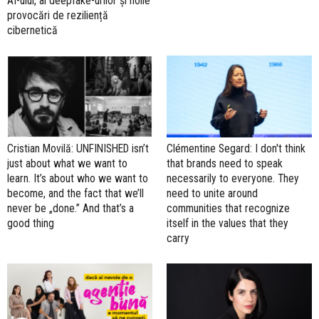
AI-ului, al deepfake-urilor și noile
provocări de reziliență
cibernetică
Cristian Movilă: UNFINISHED isn’t
Clémentine Segard: I don't think
just about what we want to
that brands need to speak
learn. It’s about who we want to
necessarily to everyone. They
become, and the fact that we’ll
need to unite around
never be „done.” And that’s a
communities that recognize
good thing
itself in the values that they
carry