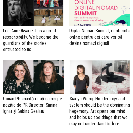
Lee-Ann Olwage: It is a great
Digital Nomad Summit, conferința
responsibility. We become the
online pentru cei care vor să
guardians of the stories
devină nomazi digitali
entrusted to us
Conan PR anunță două numiri pe
Xiaoyu Weng: No ideology and
poziția de PR Director: Simina
system should be the dominating
Ignat și Sabina Gealatu
hegemony. Art opens our mind
and helps us see things that we
may not understand before