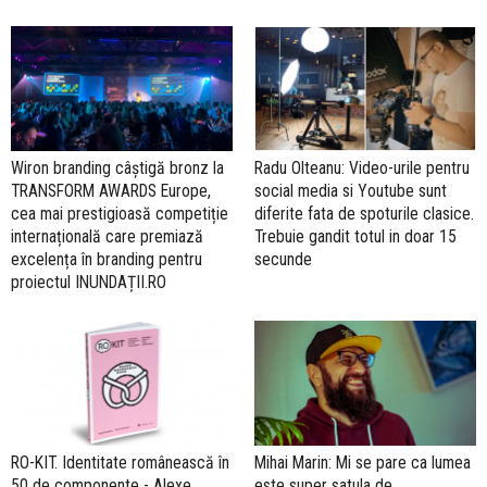
Wiron branding câștigă bronz la
Radu Olteanu: Video-urile pentru
TRANSFORM AWARDS Europe,
social media si Youtube sunt
cea mai prestigioasă competiție
diferite fata de spoturile clasice.
internațională care premiază
Trebuie gandit totul in doar 15
excelența în branding pentru
secunde
proiectul INUNDAȚII.RO
RO-KIT. Identitate românească în
Mihai Marin: Mi se pare ca lumea
50 de componente - Alexe
este super satula de