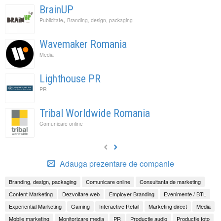
BrainUP
,
Publicitate
Branding, design, packaging
Wavemaker Romania
Media
Lighthouse PR
PR
Tribal Worldwide Romania
Comunicare online
Adauga prezentare de companie
Branding, design, packaging
Comunicare online
Consultanta de marketing
Content Marketing
Dezvoltare web
Employer Branding
Evenimente / BTL
Experiential Marketing
Gaming
Interactive Retail
Marketing direct
Media
Mobile marketing
Monitorizare media
PR
Productie audio
Productie foto