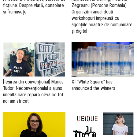
ficțiune. Despre viață, consolare
Zegreanu (Porsche România):
și frumusețe
Organizăm anual două
workshopuri împreună cu
agențiile noastre de comunicare
și digital
[Ieșirea din convențional] Marius
XI "White Square" has
Tudor: Neconvenționalul a ajuns
announced the winners
unealta care repară ceva ce tot
noi am stricat