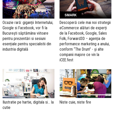
SMARK
Ocazie rară: giganții Internetului,
Descoperă cele mai noi strategii
Google si Facebook, vor fi la
eCommerce alături de experți
București săptămâna viitoare
de la Facebook, Google, Sales
pentru prezentări si sesiuni
Folk, Forward3D – agenția de
esențiale pentru specialistii din
performance marketing a anului,
industria digitală
conform “The Drum” - și alte
companii majore ce vin la
iCEE.fest
Ilustratie pe hartie, digitala si... la
Niste cuie, niste fire
cutie