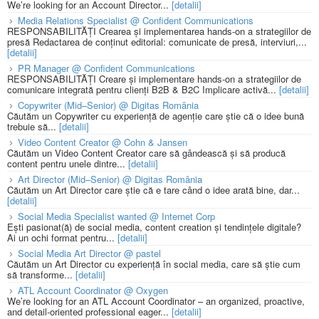
We’re looking for an Account Director...
[detalii]
Media Relations Specialist @ Confident Communications
RESPONSABILITĂȚI Crearea și implementarea hands-on a strategiilor de
presă Redactarea de conținut editorial: comunicate de presă, interviuri,...
[detalii]
PR Manager @ Confident Communications
RESPONSABILITĂȚI Creare și implementare hands-on a strategiilor de
comunicare integrată pentru clienți B2B & B2C Implicare activă...
[detalii]
Copywriter (Mid–Senior) @ Digitas România
Căutăm un Copywriter cu experiență de agenție care știe că o idee bună
trebuie să...
[detalii]
Video Content Creator @ Cohn & Jansen
Căutăm un Video Content Creator care să gândească și să producă
content pentru unele dintre...
[detalii]
Art Director (Mid–Senior) @ Digitas România
Căutăm un Art Director care știe că e tare când o idee arată bine, dar...
[detalii]
Social Media Specialist wanted @ Internet Corp
Ești pasionat(ă) de social media, content creation și tendințele digitale?
Ai un ochi format pentru...
[detalii]
Social Media Art Director @ pastel
Căutăm un Art Director cu experiență în social media, care să știe cum
să transforme...
[detalii]
ATL Account Coordinator @ Oxygen
We’re looking for an ATL Account Coordinator – an organized, proactive,
and detail-oriented professional eager...
[detalii]