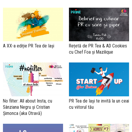
A XX-a ediție PR Tea de Iași
Rețetă de PR Tea & AD Cookies
cu Chef Foa și Mazilique
No filter: All about Insta, cu
PR Tea de Iași te invită la un ceai
Sânziana Negru și Cristian
cu viitorul tău
Șimonca (aka Otravă)