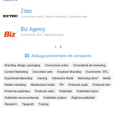
Zitec
,
,
Comunicare online
Mobile marketing
Dezvoltare web
Biz Agency
,
Evenimente / BTL
Marketing direct
Adauga prezentare de companie
Branding, design, packaging
Comunicare online
Consultanta de marketing
Content Marketing
Dezvoltare web
Employer Branding
Evenimente / BTL
Experiential Marketing
Gaming
Interactive Retail
Marketing direct
Media
Mobile marketing
Monitorizare media
PR
Productie audio
Productie foto
Productie publicitara
Productie video
Publicitate
Publicitate indoor
Publicitate neconventionala
Publicitate outdoor
Regii de publicitate
Research
Tipografii
Training