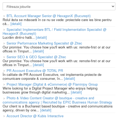
BTL Account Manager Senior @ HexagonX (București)
Rolul ăsta se măsoară în ce nu se vede: proiectele care ies bine pentru
că...
[detalii]
Specialist Implementare BTL / Field Implementation Specialist @
HexagonX (București)
Lucrăm dintr-o hală...
[detalii]
Senior Performance Marketing Specialist @ Zitec
Our promise: You choose how you'll work with us: remote-first or at our
offices in Timpuri...
[detalii]
Senior SEO & GEO Specialist @ Zitec
Our promise: You choose how you'll work with us: remote-first or at our
offices in Timpuri...
[detalii]
PR Account Executive @ TOTAL PR
În calitate de PR Account Executive, vei implementa proiecte de
comunicare corporate & consumer, în...
[detalii]
Project Manager (Digital & eCommerce) @ Flaminjoy Group
We're looking for a Digital Project Manager who enjoys helping
businesses grow through digital marketing...
[detalii]
Photo & Video Content Creator @ boutique - creative and
communications agency | Recruited by EPIC Business Human Strategy
Our client is a Bucharest based boutique - creative and communications
agency, driven by one...
[detalii]
Account Director @ Kubis Interactive