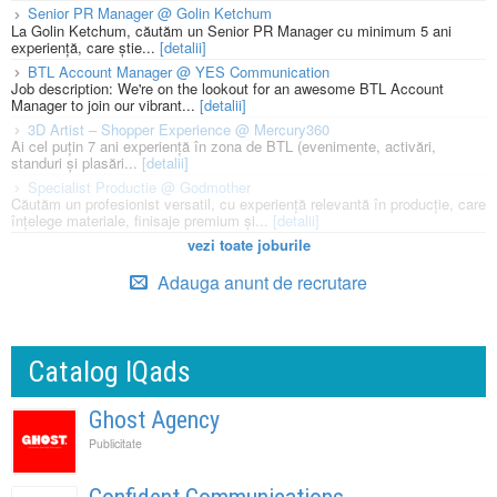
Senior PR Manager @ Golin Ketchum
La Golin Ketchum, căutăm un Senior PR Manager cu minimum 5 ani
experiență, care știe...
[detalii]
BTL Account Manager @ YES Communication
Job description: We're on the lookout for an awesome BTL Account
Manager to join our vibrant...
[detalii]
3D Artist – Shopper Experience @ Mercury360
Ai cel puțin 7 ani experiență în zona de BTL (evenimente, activări,
standuri și plasări...
[detalii]
Specialist Productie @ Godmother
Căutăm un profesionist versatil, cu experiență relevantă în producție, care
înțelege materiale, finisaje premium și...
[detalii]
vezi toate joburile
Adauga anunt de recrutare
Catalog IQads
Ghost Agency
Publicitate