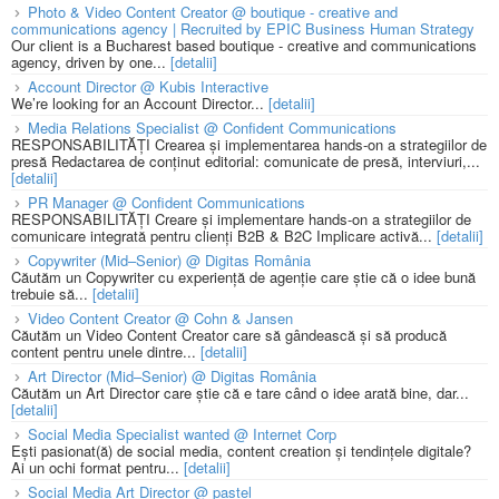
Photo & Video Content Creator @ boutique - creative and
communications agency | Recruited by EPIC Business Human Strategy
Our client is a Bucharest based boutique - creative and communications
agency, driven by one...
[detalii]
Account Director @ Kubis Interactive
We’re looking for an Account Director...
[detalii]
Media Relations Specialist @ Confident Communications
RESPONSABILITĂȚI Crearea și implementarea hands-on a strategiilor de
presă Redactarea de conținut editorial: comunicate de presă, interviuri,...
[detalii]
PR Manager @ Confident Communications
RESPONSABILITĂȚI Creare și implementare hands-on a strategiilor de
comunicare integrată pentru clienți B2B & B2C Implicare activă...
[detalii]
Copywriter (Mid–Senior) @ Digitas România
Căutăm un Copywriter cu experiență de agenție care știe că o idee bună
trebuie să...
[detalii]
Video Content Creator @ Cohn & Jansen
Căutăm un Video Content Creator care să gândească și să producă
content pentru unele dintre...
[detalii]
Art Director (Mid–Senior) @ Digitas România
Căutăm un Art Director care știe că e tare când o idee arată bine, dar...
[detalii]
Social Media Specialist wanted @ Internet Corp
Ești pasionat(ă) de social media, content creation și tendințele digitale?
Ai un ochi format pentru...
[detalii]
Social Media Art Director @ pastel