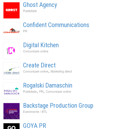
Ghost Agency
Publicitate
Confident Communications
PR
Digital Kitchen
Comunicare online
Create Direct
,
Comunicare online
Marketing direct
Rogalski Damaschin
,
,
Publicitate
PR
Comunicare online
Backstage Production Group
Evenimente / BTL
GOYA PR