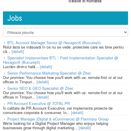
traditie in Romania
Jobs
BTL Account Manager Senior @ HexagonX (București)
Rolul ăsta se măsoară în ce nu se vede: proiectele care ies bine pentru
că...
[detalii]
Specialist Implementare BTL / Field Implementation Specialist @
HexagonX (București)
Lucrăm dintr-o hală...
[detalii]
Senior Performance Marketing Specialist @ Zitec
Our promise: You choose how you'll work with us: remote-first or at our
offices in Timpuri...
[detalii]
Senior SEO & GEO Specialist @ Zitec
Our promise: You choose how you'll work with us: remote-first or at our
offices in Timpuri...
[detalii]
PR Account Executive @ TOTAL PR
În calitate de PR Account Executive, vei implementa proiecte de
comunicare corporate & consumer, în...
[detalii]
Project Manager (Digital & eCommerce) @ Flaminjoy Group
We're looking for a Digital Project Manager who enjoys helping
businesses grow through digital marketing...
[detalii]