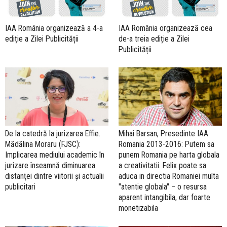
IAA România organizează a 4-a
IAA România organizează cea
ediție a Zilei Publicității
de-a treia ediție a Zilei
Publicității
De la catedră la jurizarea Effie.
Mihai Barsan, Presedinte IAA
Mădălina Moraru (FJSC):
Romania 2013-2016: Putem sa
Implicarea mediului academic în
punem Romania pe harta globala
jurizare înseamnă diminuarea
a creativitatii. Felix poate sa
distanţei dintre viitorii și actualii
aduca in directia Romaniei multa
publicitari
"atentie globala" – o resursa
aparent intangibila, dar foarte
monetizabila