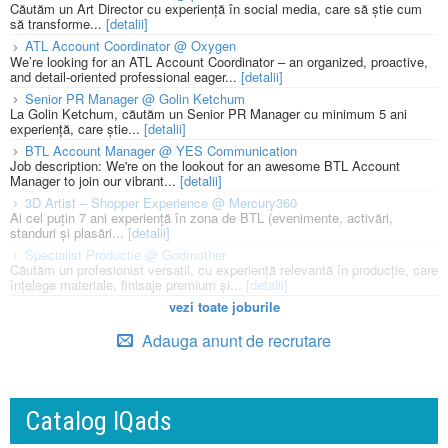
Căutăm un Art Director cu experiență în social media, care să știe cum
să transforme...
[detalii]
ATL Account Coordinator @ Oxygen
We’re looking for an ATL Account Coordinator – an organized, proactive,
and detail-oriented professional eager...
[detalii]
Senior PR Manager @ Golin Ketchum
La Golin Ketchum, căutăm un Senior PR Manager cu minimum 5 ani
experiență, care știe...
[detalii]
BTL Account Manager @ YES Communication
Job description: We're on the lookout for an awesome BTL Account
Manager to join our vibrant...
[detalii]
3D Artist – Shopper Experience @ Mercury360
Ai cel puțin 7 ani experiență în zona de BTL (evenimente, activări,
standuri și plasări...
[detalii]
Specialist Productie @ Godmother
Căutăm un profesionist versatil, cu experiență relevantă în producție, care
înțelege materiale, finisaje premium și...
[detalii]
vezi toate joburile
Adauga anunt de recrutare
Catalog IQads