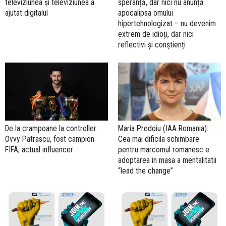
televiziunea și televiziunea a
speranță, dar nici nu anunță
ajutat digitalul
apocalipsa omului
hipertehnologizat – nu devenim
extrem de idioți, dar nici
reflectivi și conștienți
De la crampoane la controller:
Maria Predoiu (IAA Romania):
Ovvy Patrascu, fost campion
Cea mai dificila schimbare
FIFA, actual influencer
pentru marcomul romanesc e
adoptarea in masa a mentalitatii
“lead the change”