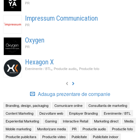
PR
Impressum Communication
PR
Oxygen
PR
Hexagon X
,
,
Evenimente / BTL
Productie audio
Productie foto
Adauga prezentare de companie
Branding, design, packaging
Comunicare online
Consultanta de marketing
Content Marketing
Dezvoltare web
Employer Branding
Evenimente / BTL
Experiential Marketing
Gaming
Interactive Retail
Marketing direct
Media
Mobile marketing
Monitorizare media
PR
Productie audio
Productie foto
Productie publicitara
Productie video
Publicitate
Publicitate indoor