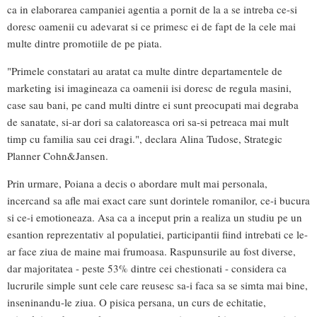
ca in elaborarea campaniei agentia a pornit de la a se intreba ce-si
doresc oamenii cu adevarat si ce primesc ei de fapt de la cele mai
multe dintre promotiile de pe piata.
"Primele constatari au aratat ca multe dintre departamentele de
marketing isi imagineaza ca oamenii isi doresc de regula masini,
case sau bani, pe cand multi dintre ei sunt preocupati mai degraba
de sanatate, si-ar dori sa calatoreasca ori sa-si petreaca mai mult
timp cu familia sau cei dragi.", declara Alina Tudose, Strategic
Planner Cohn&Jansen.
Prin urmare, Poiana a decis o abordare mult mai personala,
incercand sa afle mai exact care sunt dorintele romanilor, ce-i bucura
si ce-i emotioneaza. Asa ca a inceput prin a realiza un studiu pe un
esantion reprezentativ al populatiei, participantii fiind intrebati ce le-
ar face ziua de maine mai frumoasa. Raspunsurile au fost diverse,
dar majoritatea - peste 53% dintre cei chestionati - considera ca
lucrurile simple sunt cele care reusesc sa-i faca sa se simta mai bine,
inseninandu-le ziua. O pisica persana, un curs de echitatie,