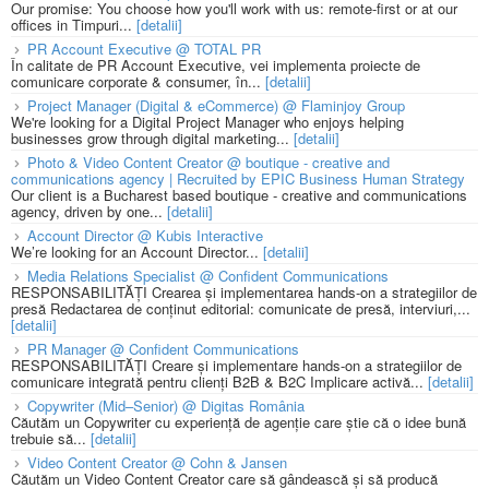
Our promise: You choose how you'll work with us: remote-first or at our
offices in Timpuri...
[detalii]
PR Account Executive @ TOTAL PR
În calitate de PR Account Executive, vei implementa proiecte de
comunicare corporate & consumer, în...
[detalii]
Project Manager (Digital & eCommerce) @ Flaminjoy Group
We're looking for a Digital Project Manager who enjoys helping
businesses grow through digital marketing...
[detalii]
Photo & Video Content Creator @ boutique - creative and
communications agency | Recruited by EPIC Business Human Strategy
Our client is a Bucharest based boutique - creative and communications
agency, driven by one...
[detalii]
Account Director @ Kubis Interactive
We’re looking for an Account Director...
[detalii]
Media Relations Specialist @ Confident Communications
RESPONSABILITĂȚI Crearea și implementarea hands-on a strategiilor de
presă Redactarea de conținut editorial: comunicate de presă, interviuri,...
[detalii]
PR Manager @ Confident Communications
RESPONSABILITĂȚI Creare și implementare hands-on a strategiilor de
comunicare integrată pentru clienți B2B & B2C Implicare activă...
[detalii]
Copywriter (Mid–Senior) @ Digitas România
Căutăm un Copywriter cu experiență de agenție care știe că o idee bună
trebuie să...
[detalii]
Video Content Creator @ Cohn & Jansen
Căutăm un Video Content Creator care să gândească și să producă