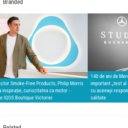
Branded
140 de ani de Mercedes-Benz. Ramona Pîrlog: Cel mai
important „test al timpului” este să inovăm constant, dar
cu aceeași responsabilitate față de oameni, siguranță și
calitate
Related