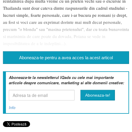
reintalnirea dupa multa vreme cu un prieten vechi sau o excursie in
Thailanda sunt doar cateva dintre raspunsurile din cadrul studiului -
lucruri simple, foarte personale, care i-ar bucura pe romani (e drept,
au fost si voci care au exprimat dorinte mai mult decat personale,
precum "o blonda" sau "masina prietenului", dar cu toata bunavointa
si marinimia de care poate da dovada, Poiana se vede in
imposibilitatea de a le indeplini...).
Aboneaza-te pentru a avea acces la acest articol
Aboneaza-te la newsletterul IQads cu cele mai importante
articole despre comunicare, marketing si alte domenii creative:
Info