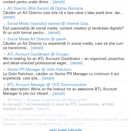
content pentru unele dintre...
[detalii]
Art Director (Mid–Senior) @ Digitas România
Căutăm un Art Director care știe că e tare când o idee arată bine, dar...
[detalii]
Social Media Specialist wanted @ Internet Corp
Ești pasionat(ă) de social media, content creation și tendințele digitale?
Ai un ochi format pentru...
[detalii]
Social Media Art Director @ pastel
Căutăm un Art Director cu experiență în social media, care să știe cum
să transforme...
[detalii]
ATL Account Coordinator @ Oxygen
We’re looking for an ATL Account Coordinator – an organized, proactive,
and detail-oriented professional eager...
[detalii]
Senior PR Manager @ Golin Ketchum
La Golin Ketchum, căutăm un Senior PR Manager cu minimum 5 ani
experiență, care știe...
[detalii]
BTL Account Manager @ YES Communication
Job description: We're on the lookout for an awesome BTL Account
Manager to join our vibrant...
[detalii]
3D Artist – Shopper Experience @ Mercury360
Ai cel puțin 7 ani experiență în zona de BTL (evenimente, activări,
standuri și plasări...
[detalii]
Specialist Productie @ Godmother
Căutăm un profesionist versatil, cu experiență relevantă în producție, care
înțelege materiale, finisaje premium și...
[detalii]
vezi toate joburile