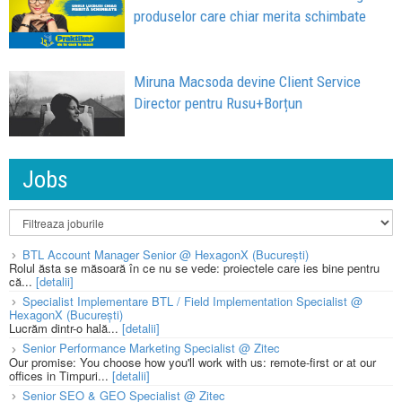
produselor care chiar merita schimbate
Miruna Macsoda devine Client Service
Director pentru Rusu+Borțun
Jobs
BTL Account Manager Senior @ HexagonX (București)
Rolul ăsta se măsoară în ce nu se vede: proiectele care ies bine pentru
că...
[detalii]
Specialist Implementare BTL / Field Implementation Specialist @
HexagonX (București)
Lucrăm dintr-o hală...
[detalii]
Senior Performance Marketing Specialist @ Zitec
Our promise: You choose how you'll work with us: remote-first or at our
offices in Timpuri...
[detalii]
Senior SEO & GEO Specialist @ Zitec