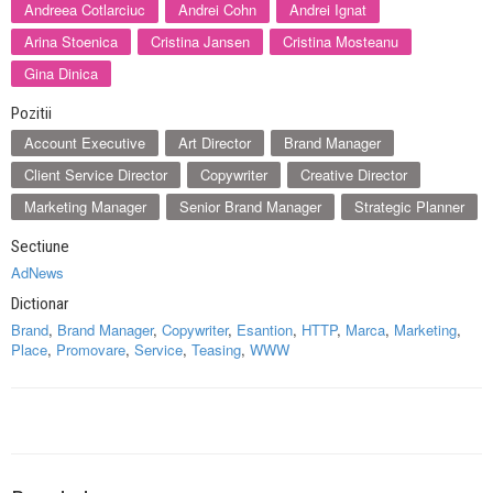
Andreea Cotlarciuc
Andrei Cohn
Andrei Ignat
Arina Stoenica
Cristina Jansen
Cristina Mosteanu
Gina Dinica
Pozitii
Account Executive
Art Director
Brand Manager
Client Service Director
Copywriter
Creative Director
Marketing Manager
Senior Brand Manager
Strategic Planner
Sectiune
AdNews
Dictionar
Brand
,
Brand Manager
,
Copywriter
,
Esantion
,
HTTP
,
Marca
,
Marketing
,
Place
,
Promovare
,
Service
,
Teasing
,
WWW