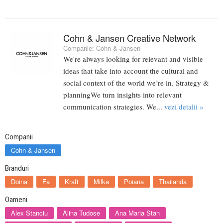
Cohn & Jansen Creative Network
Companie:
Cohn & Jansen
We're always looking for relevant and visible
ideas that take into account the cultural and
social context of the world we’re in. Strategy &
planningWe turn insights into relevant
communication strategies. We...
vezi detalii »
Companii
Cohn & Jansen
Branduri
Doina
Fa
Kraft
Milka
Poiana
Thailanda
Oameni
Alex Stanciu
Alina Tudose
Ana Maria Stan