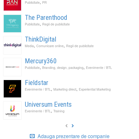
,
Publicitate
PR
The Parenthood
,
Publicitate
Regii de publicitate
ThinkDigital
,
,
Media
Comunicare online
Regii de publicitate
Mercury360
,
,
Publicitate
Branding, design, packaging
Evenimente / BTL
Fieldstar
,
,
Evenimente / BTL
Marketing direct
Experiential Marketing
Universum Events
,
Evenimente / BTL
Training
Adauga prezentare de companie