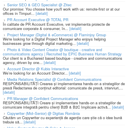
Senior SEO & GEO Specialist @ Zitec
Our promise: You choose how you'll work with us: remote-first or at our
offices in Timpuri...
[detalii]
PR Account Executive @ TOTAL PR
În calitate de PR Account Executive, vei implementa proiecte de
comunicare corporate & consumer, în...
[detalii]
Project Manager (Digital & eCommerce) @ Flaminjoy Group
We're looking for a Digital Project Manager who enjoys helping
businesses grow through digital marketing...
[detalii]
Photo & Video Content Creator @ boutique - creative and
communications agency | Recruited by EPIC Business Human Strategy
Our client is a Bucharest based boutique - creative and communications
agency, driven by one...
[detalii]
Account Director @ Kubis Interactive
We’re looking for an Account Director...
[detalii]
Media Relations Specialist @ Confident Communications
RESPONSABILITĂȚI Crearea și implementarea hands-on a strategiilor de
presă Redactarea de conținut editorial: comunicate de presă, interviuri,...
[detalii]
PR Manager @ Confident Communications
RESPONSABILITĂȚI Creare și implementare hands-on a strategiilor de
comunicare integrată pentru clienți B2B & B2C Implicare activă...
[detalii]
Copywriter (Mid–Senior) @ Digitas România
Căutăm un Copywriter cu experiență de agenție care știe că o idee bună
trebuie să...
[detalii]