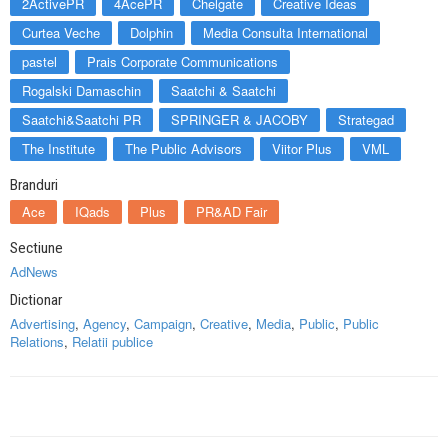
2ActivePR
4AcePR
Chelgate
Creative Ideas
Curtea Veche
Dolphin
Media Consulta International
pastel
Prais Corporate Communications
Rogalski Damaschin
Saatchi & Saatchi
Saatchi&Saatchi PR
SPRINGER & JACOBY
Strategad
The Institute
The Public Advisors
Viitor Plus
VML
Branduri
Ace
IQads
Plus
PR&AD Fair
Sectiune
AdNews
Dictionar
Advertising
,
Agency
,
Campaign
,
Creative
,
Media
,
Public
,
Public
Relations
,
Relatii publice