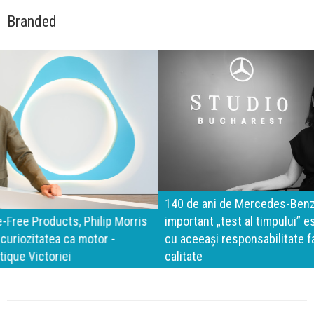
Branded
140 de ani de Mercedes-Benz. Ramona Pîrlog: Cel mai
important „test al timpului” este să inovăm constant, dar
cu aceeași responsabilitate față de oameni, siguranță și
calitate