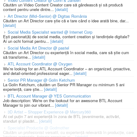
Video Content Creator @ Cohn & Jansen
Căutăm un Video Content Creator care să gândească și să producă
content pentru unele dintre...
[detalii]
Art Director (Mid–Senior) @ Digitas România
Căutăm un Art Director care știe că e tare când o idee arată bine, dar...
[detalii]
Social Media Specialist wanted @ Internet Corp
Ești pasionat(ă) de social media, content creation și tendințele digitale?
Ai un ochi format pentru...
[detalii]
Social Media Art Director @ pastel
Căutăm un Art Director cu experiență în social media, care să știe cum
să transforme...
[detalii]
ATL Account Coordinator @ Oxygen
We’re looking for an ATL Account Coordinator – an organized, proactive,
and detail-oriented professional eager...
[detalii]
Senior PR Manager @ Golin Ketchum
La Golin Ketchum, căutăm un Senior PR Manager cu minimum 5 ani
experiență, care știe...
[detalii]
BTL Account Manager @ YES Communication
Job description: We're on the lookout for an awesome BTL Account
Manager to join our vibrant...
[detalii]
3D Artist – Shopper Experience @ Mercury360
Ai cel puțin 7 ani experiență în zona de BTL (evenimente, activări,
standuri și plasări...
[detalii]
Specialist Productie @ Godmother
Căutăm un profesionist versatil, cu experiență relevantă în producție, care
înțelege materiale, finisaje premium și...
[detalii]