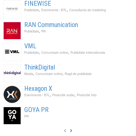
FINEWISE
,
,
Publicitate
Evenimente / BTL
Consultanta de marketing
RAN Communication
,
Publicitate
PR
VML
,
,
Publicitate
Comunicare online
Publicitate internationala
ThinkDigital
,
,
Media
Comunicare online
Regii de publicitate
Hexagon X
,
,
Evenimente / BTL
Productie audio
Productie foto
GOYA PR
PR