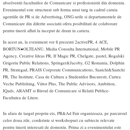
absolventii facultatilor de Comunicare si profesionistii din domeniu.
Evenimentul este structurat sub forma unui targ in cadrul caruia
agentiile de PR si de Advertising, ONG-urile si departamentele de
Comunicare din diferite asociatii ofera posibilitati de colaborare
pentru tinerii aflati la inceput de drum in cariera.
In acest an, la eveniment vor fi prezenti 2activePR, 4 ACE,
BORTUN●OLTEANU, Media Consulta International, Mobile PR
Agency, Creative Ideas PR, If Magic PR, Chelgate, pastel, Rogalski
Grigoriu Public Relations, Springer&Jacoby, G2 Romania, Dolphin
PR, Strategad, PRAIS Corporate Communications, Saatchi&Saatchi
PR, The Institute, Casa de Cultura a Studentilor Bucuresti, Curtea
Veche Publishing, Viitor Plus, The Public Advisors, Ambition,
IQads, ARAMT si Biroul de Comunicare si Relatii Publice-
Facultatea de Litere.
In afara de targul propriu-zis, PR&Ad Fair organizeaza, pe parcursul
celor doua zile, conferinte si workshopuri cu subiecte relevate
pentru tinerii interesati de domeniu. Prima zi a evenimentului este