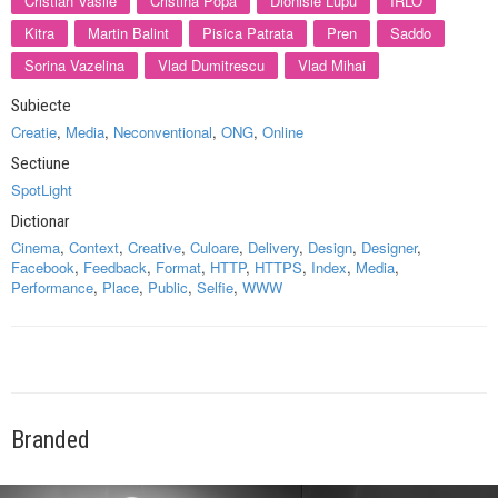
Cristian Vasile
Cristina Popa
Dionisie Lupu
IRLO
Kitra
Martin Balint
Pisica Patrata
Pren
Saddo
Sorina Vazelina
Vlad Dumitrescu
Vlad Mihai
Subiecte
Creatie
,
Media
,
Neconventional
,
ONG
,
Online
Sectiune
SpotLight
Dictionar
Cinema
,
Context
,
Creative
,
Culoare
,
Delivery
,
Design
,
Designer
,
Facebook
,
Feedback
,
Format
,
HTTP
,
HTTPS
,
Index
,
Media
,
Performance
,
Place
,
Public
,
Selfie
,
WWW
Branded