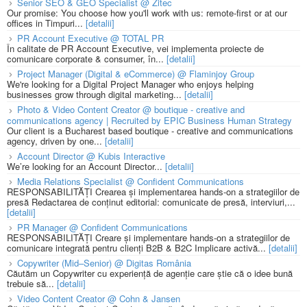
Senior SEO & GEO Specialist @ Zitec
Our promise: You choose how you'll work with us: remote-first or at our
offices in Timpuri...
[detalii]
PR Account Executive @ TOTAL PR
În calitate de PR Account Executive, vei implementa proiecte de
comunicare corporate & consumer, în...
[detalii]
Project Manager (Digital & eCommerce) @ Flaminjoy Group
We're looking for a Digital Project Manager who enjoys helping
businesses grow through digital marketing...
[detalii]
Photo & Video Content Creator @ boutique - creative and
communications agency | Recruited by EPIC Business Human Strategy
Our client is a Bucharest based boutique - creative and communications
agency, driven by one...
[detalii]
Account Director @ Kubis Interactive
We’re looking for an Account Director...
[detalii]
Media Relations Specialist @ Confident Communications
RESPONSABILITĂȚI Crearea și implementarea hands-on a strategiilor de
presă Redactarea de conținut editorial: comunicate de presă, interviuri,...
[detalii]
PR Manager @ Confident Communications
RESPONSABILITĂȚI Creare și implementare hands-on a strategiilor de
comunicare integrată pentru clienți B2B & B2C Implicare activă...
[detalii]
Copywriter (Mid–Senior) @ Digitas România
Căutăm un Copywriter cu experiență de agenție care știe că o idee bună
trebuie să...
[detalii]
Video Content Creator @ Cohn & Jansen