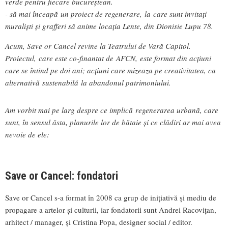
verde pentru fiecare bucureștean.
- să mai înceapă un proiect de regenerare, la care sunt invitați
muraliști și grafferi să anime locația Lente, din Dionisie Lupu 78.
Acum, Save or Cancel revine la Teatrului de Vară Capitol.
Proiectul,
care este co-finantat de AFCN,
este format din acțiuni
care se întind pe doi ani; acțiuni care mizeaza pe creativitatea, ca
alternativă sustenabilă la abandonul patrimoniului.
Am vorbit mai pe larg despre ce implică regenerarea urbană, care
sunt, în sensul ăsta, planurile lor de bătaie și ce clădiri ar mai avea
nevoie de ele:
Save or Cancel: fondatori
Save or Cancel s-a format în 2008 ca grup de inițiativă și mediu de
propagare a artelor și culturii, iar fondatorii sunt Andrei Racovițan,
arhitect / manager, și Cristina Popa, designer social / editor.