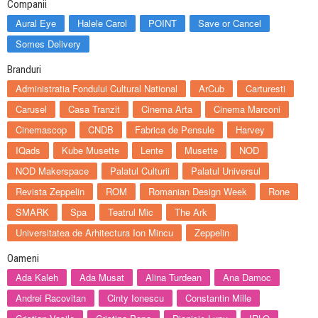
Companii
Aural Eye
Halele Carol
POINT
Save or Cancel
Somes Delivery
Branduri
Administratia Fondului Cultural National
ArCub
Carturesti
Carusel
Casa Tranzit
Cinema Arta
Cinema Marconi
Cinemascop
CNDB
Fabrica de Pensule
Harvey
IQads
Kube Musette
Lente
Musette
NOD
NOD Makerspace
Palatul Culturii
Palatul Universul
Revista Zeppelin
ROM
Romanian Design Week
Rone
SMARK
Spa
Teatrul Mic
The Ark
Universitatea de Arhitectura Ion Mincu
Zeppelin
Oameni
Ada Kaleh
Ada Musat
Alina Turdean
Ana Damoc
Andrei Racovitan
Cinty Ionescu
Constantin Mille