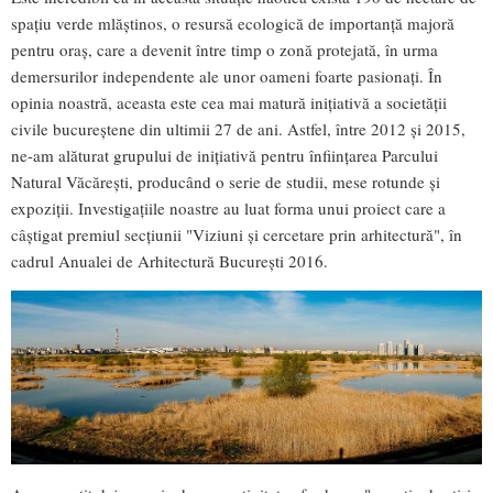
spațiu verde mlăștinos, o resursă ecologică de importanță majoră
pentru oraș, care a devenit între timp o zonă protejată, în urma
demersurilor independente ale unor oameni foarte pasionați. În
opinia noastră, aceasta este cea mai matură inițiativă a societății
civile bucureștene din ultimii 27 de ani. Astfel, între 2012 și 2015,
ne-am alăturat grupului de inițiativă pentru înființarea Parcului
Natural Văcăreşti, producând o serie de studii, mese rotunde și
expoziții. Investigațiile noastre au luat forma unui proiect care a
câștigat premiul secțiunii "Viziuni și cercetare prin arhitectură", în
cadrul Anualei de Arhitectură București 2016.