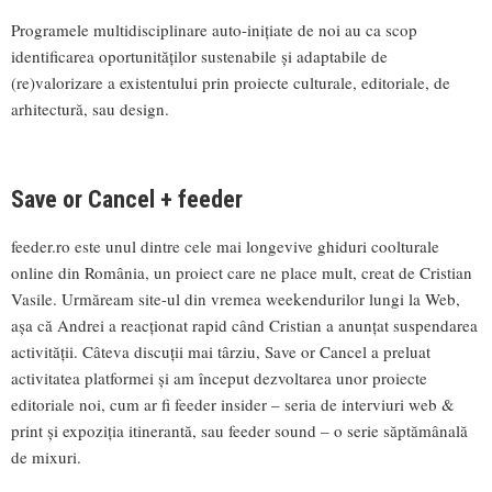
Programele multidisciplinare auto-inițiate de noi au ca scop
identificarea oportunităților sustenabile și adaptabile de
(re)valorizare a existentului prin proiecte culturale, editoriale, de
arhitectură, sau design.
Save or Cancel + feeder
feeder.ro este unul dintre cele mai longevive ghiduri coolturale
online din România, un proiect care ne place mult, creat de Cristian
Vasile. Urmăream site-ul din vremea weekendurilor lungi la Web,
așa că Andrei a reacționat rapid când Cristian a anunțat suspendarea
activității. Câteva discuții mai târziu, Save or Cancel a preluat
activitatea platformei și am început dezvoltarea unor proiecte
editoriale noi, cum ar fi feeder insider – seria de interviuri web &
print și expoziția itinerantă, sau feeder sound – o serie săptămânală
de mixuri.