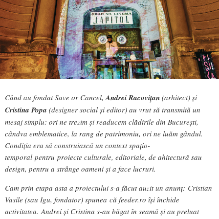
Când au fondat Save or Cancel,
Andrei Racovițan
(arhitect) și
Cristina Popa
(designer social și editor) au vrut să transmită un
mesaj simplu: ori ne trezim și readucem clădirile din București,
cândva emblematice, la rang de patrimoniu, ori ne luăm gândul.
Condiția era să construiască un context spațio-
temporal pentru proiecte culturale, editoriale, de ahitectură sau
design, pentru a strânge oameni și a face lucruri.
Cam prin etapa asta a proiectului s-a făcut auzit un anunț:
Cristian
Vasile (sau Igu, fondator) spunea că feeder.ro își închide
activitatea. Andrei și Cristina s-au băgat în seamă și au preluat