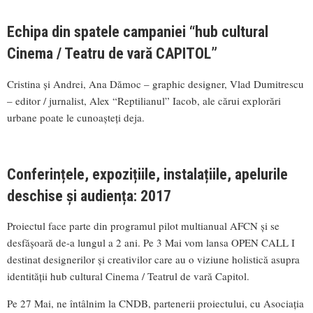
Echipa din spatele campaniei “hub cultural
Cinema / Teatru de vară CAPITOL”
Cristina și Andrei, Ana Dămoc – graphic designer, Vlad Dumitrescu
– editor / jurnalist, Alex “Reptilianul” Iacob, ale cărui explorări
urbane poate le cunoașteți deja.
Conferințele, expozițiile, instalațiile, apelurile
deschise și audiența: 2017
Proiectul face parte din programul pilot multianual AFCN și se
desfășoară de-a lungul a 2 ani. Pe 3 Mai vom lansa OPEN CALL I
destinat designerilor și creativilor care au o viziune holistică asupra
identității hub cultural Cinema / Teatrul de vară Capitol.
Pe 27 Mai, ne întâlnim la CNDB, partenerii proiectului, cu Asociația