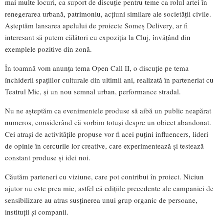
mai multe locuri, ca suport de discuție pentru teme ca rolul artei în
renegerarea urbană, patrimoniu, acțiuni similare ale societății civile.
Așteptăm lansarea apelului de proiecte Someș Delivery, ar fi
interesant să putem călători cu expoziția la Cluj, învățând din
exemplele pozitive din zonă.
În toamnă vom anunța tema Open Call II, o discuție pe tema
închiderii spațiilor culturale din ultimii ani, realizată în parteneriat cu
Teatrul Mic, și un nou semnal urban, performance stradal.
Nu ne așteptăm ca evenimentele produse să aibă un public neapărat
numeros, considerând că vorbim totuși despre un obiect abandonat.
Cei atrași de activitățile propuse vor fi acei puțini influencers, lideri
de opinie în cercurile lor creative, care experimentează și testează
constant produse și idei noi.
Căutăm parteneri cu viziune, care pot contribui în proiect. Niciun
ajutor nu este prea mic, astfel că edițiile precedente ale campaniei de
sensibilizare au atras susținerea unui grup organic de persoane,
instituții și companii.