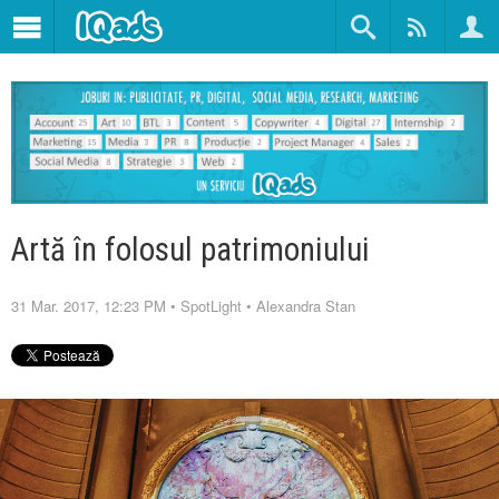
Artă în folosul patrimoniului
31 Mar. 2017, 12:23 PM
•
SpotLight
•
Alexandra Stan