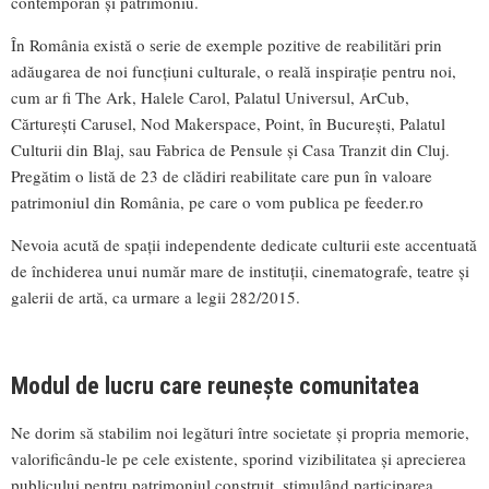
contemporan și patrimoniu.
În România există o serie de exemple pozitive de reabilitări prin
adăugarea de noi funcțiuni culturale, o reală inspirație pentru noi,
cum ar fi The Ark, Halele Carol, Palatul Universul, ArCub,
Cărturești Carusel, Nod Makerspace, Point, în București, Palatul
Culturii din Blaj, sau Fabrica de Pensule și Casa Tranzit din Cluj.
Pregătim o listă de 23 de clădiri reabilitate care pun în valoare
patrimoniul din România, pe care o vom publica pe feeder.ro
Nevoia acută de spații independente dedicate culturii este accentuată
de închiderea unui număr mare de instituții, cinematografe, teatre și
galerii de artă, ca urmare a legii 282/2015.
Modul de lucru care reunește comunitatea
Ne dorim să stabilim noi legături între societate și propria memorie,
valorificându-le pe cele existente, sporind vizibilitatea și aprecierea
publicului pentru patrimoniul construit, stimulând participarea