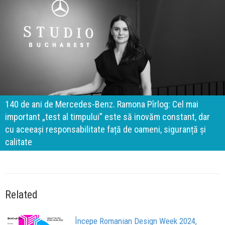
140 de ani de Mercedes-Benz. Ramona Pîrlog: Cel mai
important „test al timpului” este să inovăm constant, dar
cu aceeași responsabilitate față de oameni, siguranță și
calitate
Related
Începe Romanian Design Week 2024,