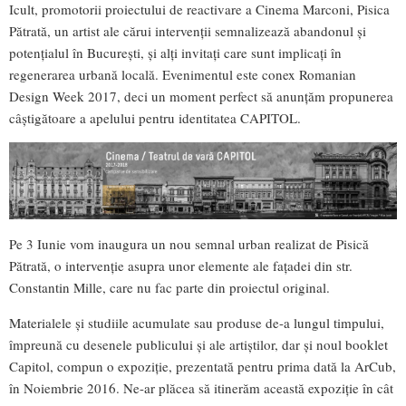
Icult, promotorii proiectului de reactivare a Cinema Marconi, Pisica
Pătrată, un artist ale cărui intervenții semnalizează abandonul și
potențialul în București, și alți invitați care sunt implicați în
regenerarea urbană locală. Evenimentul este conex Romanian
Design Week 2017, deci un moment perfect să anunțăm propunerea
câștigătoare a apelului pentru identitatea CAPITOL.
Pe 3 Iunie vom inaugura un nou semnal urban realizat de Pisică
Pătrată, o intervenție asupra unor elemente ale fațadei din str.
Constantin Mille, care nu fac parte din proiectul original.
Materialele și studiile acumulate sau produse de-a lungul timpului,
împreună cu desenele publicului și ale artiștilor, dar și noul booklet
Capitol, compun o expoziție, prezentată pentru prima dată la ArCub,
în Noiembrie 2016. Ne-ar plăcea să itinerăm această expoziție în cât