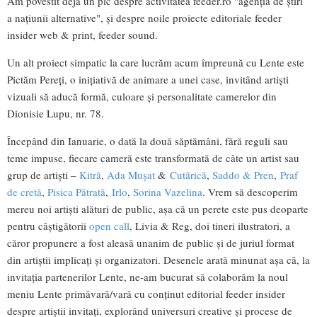
Am povestit deja un pic despre activitatea feeder.ro "agenția de știri
a națiunii alternative", și despre noile proiecte editoriale feeder
insider web & print, feeder sound.
Un alt proiect simpatic la care lucrăm acum împreună cu Lente este
Pictăm Pereți, o inițiativă de animare a unei case, invitând artiști
vizuali să aducă formă, culoare și personalitate camerelor din
Dionisie Lupu, nr. 78.
Începând din Ianuarie, o dată la două săptămâni, fără reguli sau
teme impuse, fiecare cameră este transformată de câte un artist sau
grup de artiști –
Kitră
,
Ada Mușat
&
Cutărică
,
Saddo & Pren
,
Praf
de cretă
,
Pisica Pătrată
,
Irlo
,
Sorina Vazelina
. Vrem să descoperim
mereu noi artiști alături de public, așa că un perete este pus deoparte
pentru câștigătorii
open call
, Livia & Reg, doi tineri ilustratori, a
căror propunere a fost aleasă unanim de public și de juriul format
din artiștii implicați și organizatori. Desenele arată minunat așa că, la
invitația partenerilor Lente, ne-am bucurat să colaborăm la noul
meniu Lente primăvară/vară cu conținut editorial feeder insider
despre artiștii invitați, explorând universuri creative și procese de