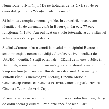
Numeroase, priviți în jur! De pe trotuarul de vis-à-vis sau de pe
carosabil, pentru că “atenție, cade tencuiala”.
Să luăm ca exemplu cinematografele. În cercetările noastre am
identificat 41 de cinematografe în București, din cele 77 care
funcționau în 1990. Am publicat un studiu fotografic asupra situației
actuale a acestora, pe feeder.ro
Studiul „Cartare infrastructură la nivelul municipiului București,
spații potențiale pentru activități culturale/creative”, realizat de
UAUIM, identifică Spații potențiale – Clădiri de interes public, în
București, nominalizând 6 cinematografe abandonate care au primit
temporar funcțiuni social-culturale. Acestea sunt: Cinematograful
Viitorul (fostul Cinematograf Dichiu), Cinema Melodia,
Cinemascop Floreasca, Cinema Festival, Cinematograful Favorit,
Cinema / Teatrul de vară Capitol.
Resursele necesare reabilitării nu sunt doar de ordin financiar, dar și
de ordin social și cultural. Probleme specifice reabilitării