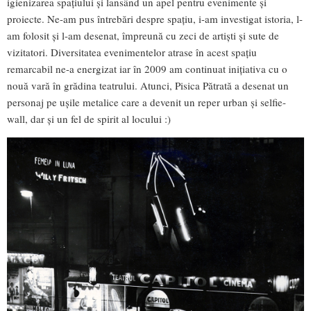
igienizarea spațiului și lansând un apel pentru evenimente și
proiecte. Ne-am pus întrebări despre spațiu, i-am investigat istoria, l-
am folosit și l-am desenat, împreună cu zeci de artiști și sute de
vizitatori. Diversitatea evenimentelor atrase în acest spațiu
remarcabil ne-a energizat iar în 2009 am continuat inițiativa cu o
nouă vară în grădina teatrului. Atunci, Pisica Pătrată a desenat un
personaj pe ușile metalice care a devenit un reper urban și selfie-
wall, dar și un fel de spirit al locului :)