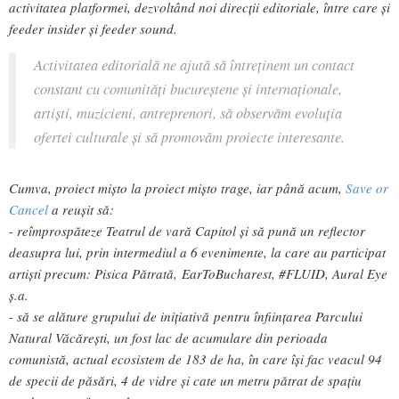
activitatea platformei, dezvoltând noi direcții editoriale, între care și
feeder insider și feeder sound.
Activitatea editorială ne ajută să întreținem un contact
constant cu comunități bucureștene și internaționale,
artiști, muzicieni, antreprenori, să observăm evoluția
ofertei culturale și să promovăm proiecte interesante.
Cumva, proiect mișto la proiect mișto trage, iar până acum,
Save or
Cancel
a reușit să:
- reîmprospăteze Teatrul de vară Capitol și să pună un reflector
deasupra lui, prin intermediul a 6 evenimente, la care au participat
artiști precum: Pisica Pătrată, EarToBucharest, #FLUID, Aural Eye
ș.a.
- să se alăture grupului de inițiativă pentru înființarea Parcului
Natural Văcăreşti, un fost lac de acumulare din perioada
comunistă, actual ecosistem de 183 de ha, în care își fac veacul 94
de specii de păsări, 4 de vidre și cate un metru pătrat de spațiu