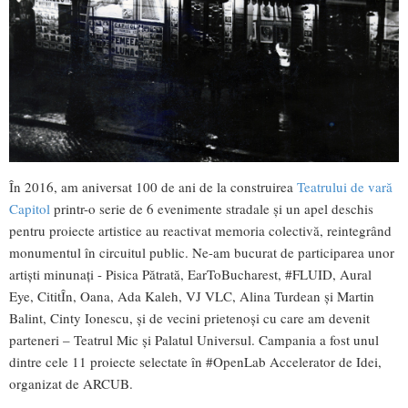
În 2016, am aniversat 100 de ani de la construirea
Teatrului de vară
Capitol
printr-o serie de 6 evenimente stradale și un apel deschis
pentru proiecte artistice au reactivat memoria colectivă, reintegrând
monumentul în circuitul public. Ne-am bucurat de participarea unor
artiști minunați - Pisica Pătrată, EarToBucharest, #FLUID, Aural
Eye, CititÎn, Oana, Ada Kaleh, VJ VLC, Alina Turdean și Martin
Balint, Cinty Ionescu, și de vecini prietenoși cu care am devenit
parteneri – Teatrul Mic și Palatul Universul. Campania a fost unul
dintre cele 11 proiecte selectate în #OpenLab Accelerator de Idei,
organizat de ARCUB.