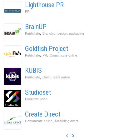
Lighthouse PR
PR
BrainUP
,
Publicitate
Branding, design, packaging
Goldfish Project
,
,
Publicitate
PR
Comunicare online
KUBIS
,
Publicitate
Comunicare online
Studioset
Productie video
Create Direct
,
Comunicare online
Marketing direct