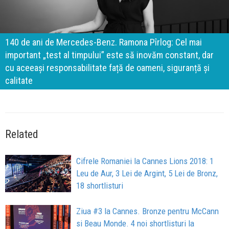
140 de ani de Mercedes-Benz. Ramona Pîrlog: Cel mai
important „test al timpului” este să inovăm constant, dar
cu aceeași responsabilitate față de oameni, siguranță și
calitate
Related
Cifrele Romaniei la Cannes Lions 2018: 1
Leu de Aur, 3 Lei de Argint, 5 Lei de Bronz,
18 shortlisturi
Ziua #3 la Cannes. Bronze pentru McCann
si Beau Monde. 4 noi shortlisturi la