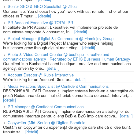
Senior SEO & GEO Specialist @ Zitec
Our promise: You choose how you'll work with us: remote-first or at our
offices in Timpuri...
[detalii]
PR Account Executive @ TOTAL PR
În calitate de PR Account Executive, vei implementa proiecte de
comunicare corporate & consumer, în...
[detalii]
Project Manager (Digital & eCommerce) @ Flaminjoy Group
We're looking for a Digital Project Manager who enjoys helping
businesses grow through digital marketing...
[detalii]
Photo & Video Content Creator @ boutique - creative and
communications agency | Recruited by EPIC Business Human Strategy
Our client is a Bucharest based boutique - creative and communications
agency, driven by one...
[detalii]
Account Director @ Kubis Interactive
We’re looking for an Account Director...
[detalii]
Media Relations Specialist @ Confident Communications
RESPONSABILITĂȚI Crearea și implementarea hands-on a strategiilor de
presă Redactarea de conținut editorial: comunicate de presă, interviuri,...
[detalii]
PR Manager @ Confident Communications
RESPONSABILITĂȚI Creare și implementare hands-on a strategiilor de
comunicare integrată pentru clienți B2B & B2C Implicare activă...
[detalii]
Copywriter (Mid–Senior) @ Digitas România
Căutăm un Copywriter cu experiență de agenție care știe că o idee bună
trebuie să...
[detalii]