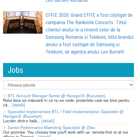
Leo Burnett Romania
EFFIE 2020: Grand EFFIE a fost câştigat de
campania The Banknote Concerts. Titlul
clientul anului le-a revenit celor de la
Samsung Romania si Telekom, titlul brandul
anului a fost castigat de Samsung si
Telekom, iar agenția anului Leo Burnett
Jobs
BTL Account Manager Senior @ HexagonX (București)
Rolul ăsta se măsoară în ce nu se vede: proiectele care ies bine pentru
că...
[detalii]
Specialist Implementare BTL / Field Implementation Specialist @
HexagonX (București)
Lucrăm dintr-o hală...
[detalii]
Senior Performance Marketing Specialist @ Zitec
Our promise: You choose how you'll work with us: remote-first or at our
offices in Timpuri...
[detalii]