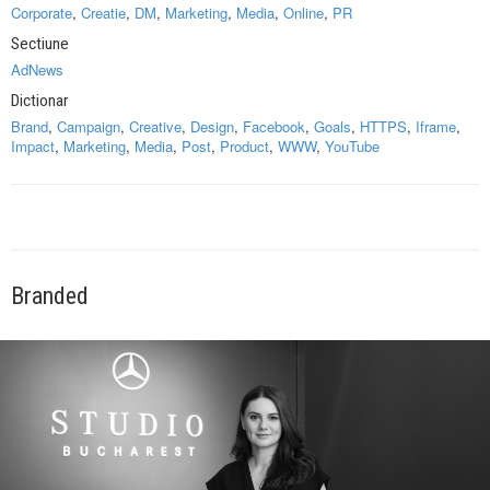
Corporate
,
Creatie
,
DM
,
Marketing
,
Media
,
Online
,
PR
Sectiune
AdNews
Dictionar
Brand
,
Campaign
,
Creative
,
Design
,
Facebook
,
Goals
,
HTTPS
,
Iframe
,
Impact
,
Marketing
,
Media
,
Post
,
Product
,
WWW
,
YouTube
Branded