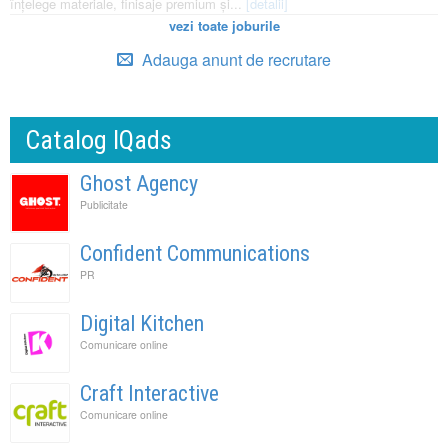
înțelege materiale, finisaje premium și...
[detalii]
vezi toate joburile
Adauga anunt de recrutare
Catalog IQads
Ghost Agency
Publicitate
Confident Communications
PR
Digital Kitchen
Comunicare online
Craft Interactive
Comunicare online