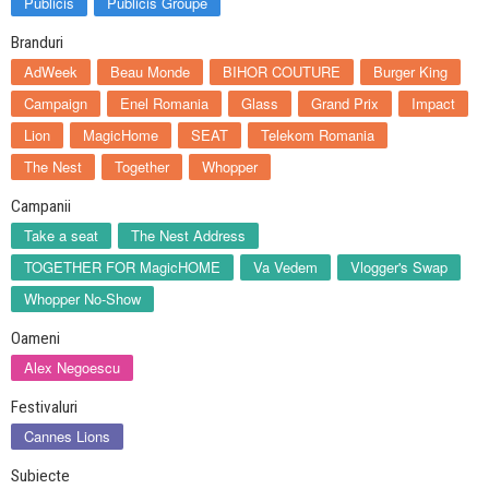
Publicis
Publicis Groupe
Branduri
AdWeek
Beau Monde
BIHOR COUTURE
Burger King
Campaign
Enel Romania
Glass
Grand Prix
Impact
Lion
MagicHome
SEAT
Telekom Romania
The Nest
Together
Whopper
Campanii
Take a seat
The Nest Address
TOGETHER FOR MagicHOME
Va Vedem
Vlogger's Swap
Whopper No-Show
Oameni
Alex Negoescu
Festivaluri
Cannes Lions
Subiecte