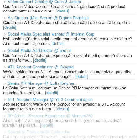
Video Content Creator @ Cohn & Jansen
Căutăm un Video Content Creator care să gândească și să producă
content pentru unele dintre...
[detalii]
Art Director (Mid–Senior) @ Digitas România
Căutăm un Art Director care știe că e tare când o idee arată bine, dar...
[detalii]
Social Media Specialist wanted @ Internet Corp
Ești pasionat(ă) de social media, content creation și tendințele digitale?
Ai un ochi format pentru...
[detalii]
Social Media Art Director @ pastel
Căutăm un Art Director cu experiență în social media, care să știe cum
să transforme...
[detalii]
ATL Account Coordinator @ Oxygen
We’re looking for an ATL Account Coordinator – an organized, proactive,
and detail-oriented professional eager...
[detalii]
Senior PR Manager @ Golin Ketchum
La Golin Ketchum, căutăm un Senior PR Manager cu minimum 5 ani
experiență, care știe...
[detalii]
BTL Account Manager @ YES Communication
Job description: We're on the lookout for an awesome BTL Account
Manager to join our vibrant...
[detalii]
3D Artist – Shopper Experience @ Mercury360
Ai cel puțin 7 ani experiență în zona de BTL (evenimente, activări,
standuri și plasări...
[detalii]
Specialist Productie @ Godmother
Căutăm un profesionist versatil, cu experiență relevantă în producție, care