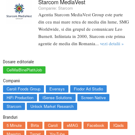
Starcom MediaVest
Companie:
Starcom
Agentia Starcom MediaVest Group este parte
din cea mai mare retea de media din lume, SMG
Worldwide, si din grupul de comunicare Leo
Burnett. Infiintata in 2000, Starcom este prima
agentie de media din Romania...
vezi detalii »
Dosare editoriale
CelMaiBinePlatitJob
Companii
Caroli Foods Group
Evensys
Fiodor Ad Studio
HiFi Production
iSense Solutions
Screen Native
Starcom
Unlock Market Research
Branduri
5 Minute
Birta
Caroli
eMAG
Facebook
IQads
Maestro
Target
YouTube