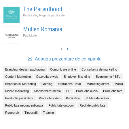
The Parenthood
,
Publicitate
Regii de publicitate
Mullen Romania
Publicitate
Adauga prezentare de companie
Branding, design, packaging
Comunicare online
Consultanta de marketing
Content Marketing
Dezvoltare web
Employer Branding
Evenimente / BTL
Experiential Marketing
Gaming
Interactive Retail
Marketing direct
Media
Mobile marketing
Monitorizare media
PR
Productie audio
Productie foto
Productie publicitara
Productie video
Publicitate
Publicitate indoor
Publicitate neconventionala
Publicitate outdoor
Regii de publicitate
Research
Tipografii
Training