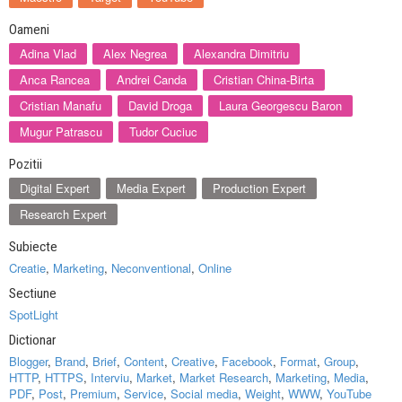
Oameni
Adina Vlad
Alex Negrea
Alexandra Dimitriu
Anca Rancea
Andrei Canda
Cristian China-Birta
Cristian Manafu
David Droga
Laura Georgescu Baron
Mugur Patrascu
Tudor Cuciuc
Pozitii
Digital Expert
Media Expert
Production Expert
Research Expert
Subiecte
Creatie
,
Marketing
,
Neconventional
,
Online
Sectiune
SpotLight
Dictionar
Blogger
,
Brand
,
Brief
,
Content
,
Creative
,
Facebook
,
Format
,
Group
,
HTTP
,
HTTPS
,
Interviu
,
Market
,
Market Research
,
Marketing
,
Media
,
PDF
,
Post
,
Premium
,
Service
,
Social media
,
Weight
,
WWW
,
YouTube