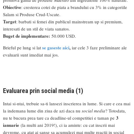
Obiective
: cresterea cotei de piata a brandului cu 3% in categoriile
Salam si Produse Crud-Uscate.
Target
: barbati si femei din publicul mainstream up si premium,
interesati de un stil de viata sanatos.
Buget de implementare:
50.000 USD.
se gaseste aici
,
Brieful pe lung si lat
iar cele 3 faze preliminare ale
evaluarii sunt imediat mai jos.
Evaluarea prin social media (1)
Intai si-ntai, trebuie sa-ti lansezi inscrierea in lume. Si care e cea mai
la indemana lume din ziua de azi daca nu
social media
? Totodata,
3
nu te bucura prea tare ca deadline-ul competitiei e taman pe
ianuarie
(la multi ani 2019!), ci ia aminte: cu cat inscrii mai
devreme, cu atat ai sanse sa acumulezi mai multe reactii in social