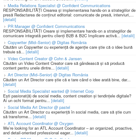
Media Relations Specialist @ Confident Communications
RESPONSABILITĂȚI Crearea și implementarea hands-on a strategiilor de
presă Redactarea de conținut editorial: comunicate de presă, interviuri,...
[detalii]
PR Manager @ Confident Communications
RESPONSABILITĂȚI Creare și implementare hands-on a strategiilor de
comunicare integrată pentru clienți B2B & B2C Implicare activă...
[detalii]
Copywriter (Mid–Senior) @ Digitas România
Căutăm un Copywriter cu experiență de agenție care știe că o idee bună
trebuie să...
[detalii]
Video Content Creator @ Cohn & Jansen
Căutăm un Video Content Creator care să gândească și să producă
content pentru unele dintre...
[detalii]
Art Director (Mid–Senior) @ Digitas România
Căutăm un Art Director care știe că e tare când o idee arată bine, dar...
[detalii]
Social Media Specialist wanted @ Internet Corp
Ești pasionat(ă) de social media, content creation și tendințele digitale?
Ai un ochi format pentru...
[detalii]
Social Media Art Director @ pastel
Căutăm un Art Director cu experiență în social media, care să știe cum
să transforme...
[detalii]
ATL Account Coordinator @ Oxygen
We’re looking for an ATL Account Coordinator – an organized, proactive,
and detail-oriented professional eager...
[detalii]