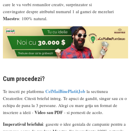
care le va vorbi romanilor creativ, surprinzator si
convingator despre atributul numarul 1 al gamei de mezeluri
Maestro
: 100% natural.
Cum procedezi?
CelMaiBinePlatitJob
Te inscrii pe platforma
la sectiunea
Creatorilor. Citesti brieful intreg. Te apuci de gandit, singur sau cu o
echipa de pana la 3 persoane. Alegi cu mare grija un format de
Video sau PDF
inscriere a ideii -
- si pornesti de acolo.
Imperativul briefului
: gaseste o idee geniala de campanie pentru a
promova gama de produse Maestro din ingrediente 100% naturale.