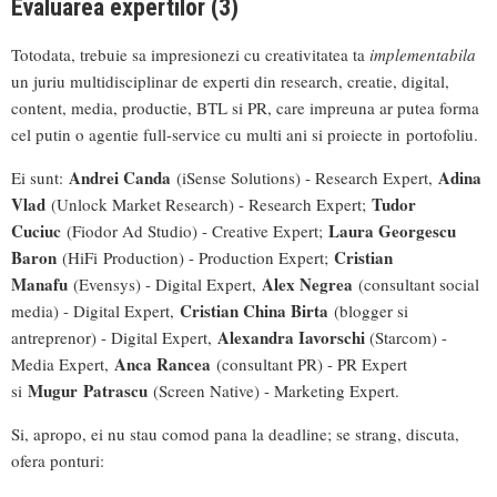
Evaluarea expertilor (3)
Totodata, trebuie sa impresionezi cu creativitatea ta
implementabila
un juriu multidisciplinar de experti din research, creatie, digital,
content, media, productie, BTL si PR, care impreuna ar putea forma
cel putin o agentie full-service cu multi ani si proiecte in portofoliu.
Andrei Canda
Adina
Ei sunt:
(iSense Solutions) - Research Expert,
Vlad
Tudor
(Unlock Market Research) - Research Expert;
Cuciuc
Laura Georgescu
(Fiodor Ad Studio) - Creative Expert;
Baron
Cristian
(HiFi Production) - Production Expert;
Manafu
Alex Negrea
(Evensys) - Digital Expert,
(consultant social
Cristian China Birta
media) - Digital Expert,
(blogger si
Alexandra Iavorschi
antreprenor) - Digital Expert,
(Starcom) -
Anca Rancea
Media Expert,
(consultant PR) - PR Expert
Mugur
Patrascu
si
(Screen Native) - Marketing Expert.
Si, apropo, ei nu stau comod pana la deadline; se strang, discuta,
ofera ponturi: