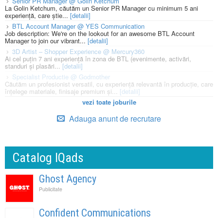
Senior PR Manager @ Golin Ketchum
La Golin Ketchum, căutăm un Senior PR Manager cu minimum 5 ani
experiență, care știe...
[detalii]
BTL Account Manager @ YES Communication
Job description: We're on the lookout for an awesome BTL Account
Manager to join our vibrant...
[detalii]
3D Artist – Shopper Experience @ Mercury360
Ai cel puțin 7 ani experiență în zona de BTL (evenimente, activări,
standuri și plasări...
[detalii]
Specialist Productie @ Godmother
Căutăm un profesionist versatil, cu experiență relevantă în producție, care
înțelege materiale, finisaje premium și...
[detalii]
vezi toate joburile
Adauga anunt de recrutare
Catalog IQads
Ghost Agency
Publicitate
Confident Communications