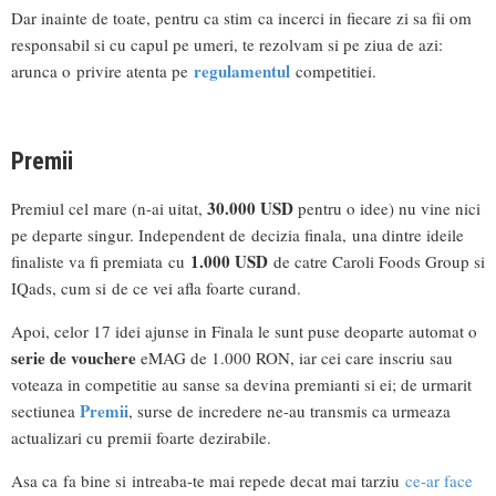
Dar inainte de toate, pentru ca stim ca incerci in fiecare zi sa fii om
responsabil si cu capul pe umeri, te rezolvam si pe ziua de azi:
regulamentul
arunca o privire atenta pe
competitiei.
Premii
30.000 USD
Premiul cel mare (n-ai uitat,
pentru o idee) nu vine nici
pe departe singur. Independent de decizia finala, una dintre ideile
1.000 USD
finaliste va fi premiata cu
de catre Caroli Foods Group si
IQads, cum si de ce vei afla foarte curand.
Apoi, celor 17 idei ajunse in Finala le sunt puse deoparte automat o
serie de vouchere
eMAG de 1.000 RON, iar cei care inscriu sau
voteaza in competitie au sanse sa devina premianti si ei; de urmarit
Premii
sectiunea
, surse de incredere ne-au transmis ca urmeaza
actualizari cu premii foarte dezirabile.
Asa ca fa bine si intreaba-te mai repede decat mai tarziu
ce-ar face