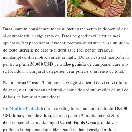
Daca luam in considerare tot ce ai facut pana acum in domeniul asta
al comunicarii, cu siguranta da. Daca ne gandim si la tot ce n-ai
apucat sa faci pana acum, evident, premisa se sustine. Si sa nu uitam
de toate lucrurile pe care ti-ai dorit sa le faci pentru branduri,
neintamplate din motive variate si multe. De asta esti cel mai potrivit
30.000 USD
idee geniala
pentru a primi
pe o
de campanie, care n-o
sa faca doar inconjurul categoriei, ci ar putea s-o intreaca cu totul.
Esti interesat? Lasa-i 5 minute pe colegii si clientii de zi cu zi (drept
fie spus, nu ti-au promis niciunii o suma de ordinul zecilor de mii de
dolari), te lamurim numaidecat.
CelMaiBinePlatitJob
10.000
din marketing inseamna un salariu de
USD lunar,
3 luni
timp de
, acordat pentru 2 ore lucrate pe zi in
Caroli Foods Group
departamentul de marketing al
, unde vei
participa la implementarea ideii care te-a facut castigator. Idee