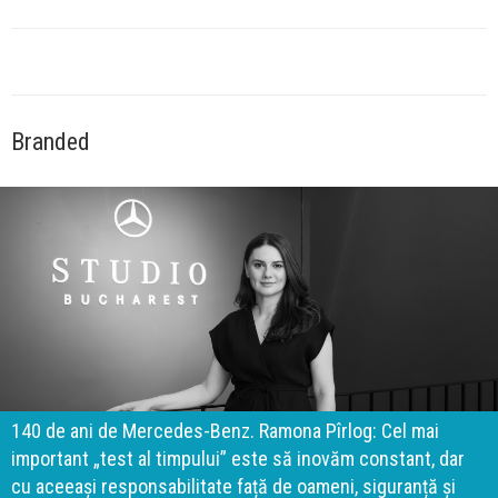
Branded
140 de ani de Mercedes-Benz. Ramona Pîrlog: Cel mai
important „test al timpului” este să inovăm constant, dar
cu aceeași responsabilitate față de oameni, siguranță și