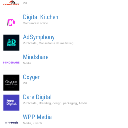
PR
Digital Kitchen
Comunicare online
AdSymphony
,
Publicitate
Consultanta de marketing
Mindshare
Media
Oxygen
PR
Dare Digital
,
,
Publicitate
Branding, design, packaging
Media
WPP Media
,
Media
Clienti