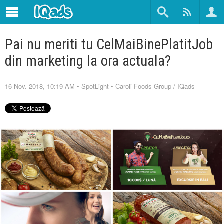
Pai nu meriti tu CelMaiBinePlatitJob
din marketing la ora actuala?
16 Nov. 2018, 10:19 AM
•
SpotLight
•
Caroli Foods Group
/
IQads