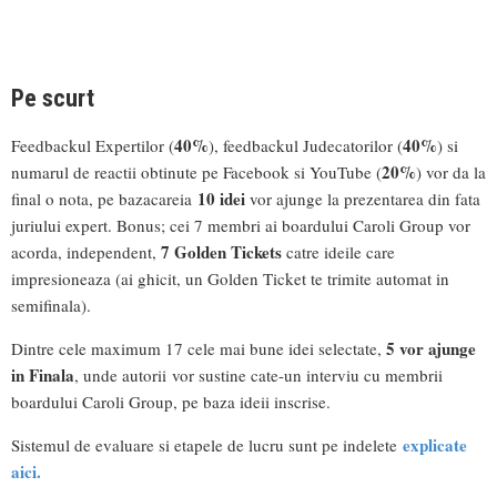
Pe scurt
40%
40%
Feedbackul Expertilor (
), feedbackul Judecatorilor (
) si
20%
numarul de reactii obtinute pe Facebook si YouTube (
) vor da la
10 idei
final o nota, pe bazacareia
vor ajunge la prezentarea din fata
juriului expert. Bonus; cei 7 membri ai boardului Caroli Group vor
7 Golden Tickets
acorda, independent,
catre ideile care
impresioneaza (ai ghicit, un Golden Ticket te trimite automat in
semifinala).
5 vor ajunge
Dintre cele maximum 17 cele mai bune idei selectate,
in Finala
, unde autorii vor sustine cate-un interviu cu membrii
boardului Caroli Group, pe baza ideii inscrise.
explicate
Sistemul de evaluare si etapele de lucru sunt pe indelete
aici.