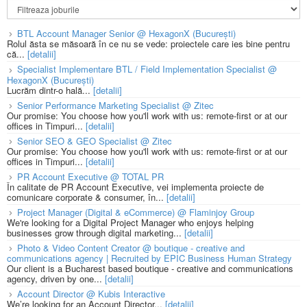
BTL Account Manager Senior @ HexagonX (București)
Rolul ăsta se măsoară în ce nu se vede: proiectele care ies bine pentru
că...
[detalii]
Specialist Implementare BTL / Field Implementation Specialist @
HexagonX (București)
Lucrăm dintr-o hală...
[detalii]
Senior Performance Marketing Specialist @ Zitec
Our promise: You choose how you'll work with us: remote-first or at our
offices in Timpuri...
[detalii]
Senior SEO & GEO Specialist @ Zitec
Our promise: You choose how you'll work with us: remote-first or at our
offices in Timpuri...
[detalii]
PR Account Executive @ TOTAL PR
În calitate de PR Account Executive, vei implementa proiecte de
comunicare corporate & consumer, în...
[detalii]
Project Manager (Digital & eCommerce) @ Flaminjoy Group
We're looking for a Digital Project Manager who enjoys helping
businesses grow through digital marketing...
[detalii]
Photo & Video Content Creator @ boutique - creative and
communications agency | Recruited by EPIC Business Human Strategy
Our client is a Bucharest based boutique - creative and communications
agency, driven by one...
[detalii]
Account Director @ Kubis Interactive
We’re looking for an Account Director...
[detalii]