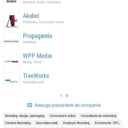
Branding, design, packaging
Akabel
,
Publicitate
Comunicare online
Propaganda
Publicitate
WPP Media
,
Media
Clienti
TreeWorks
Dezvoltare web
Adauga prezentare de companie
Branding, design, packaging
Comunicare online
Consultanta de marketing
Content Marketing
Dezvoltare web
Employer Branding
Evenimente / BTL