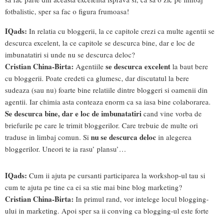
fotbalistic, sper sa fac o figura frumoasa!
IQads:
In relatia cu bloggerii, la ce capitole crezi ca multe agentii se
descurca excelent, la ce capitole se descurca bine, dar e loc de
imbunatatiri si unde nu se descurca deloc?
Cristian China-Birta:
se descurca excelent
Agentiile
la baut bere
cu bloggerii. Poate credeti ca glumesc, dar discutatul la bere
sudeaza (sau nu) foarte bine relatiile dintre bloggeri si oamenii din
agentii. Iar chimia asta conteaza enorm ca sa iasa bine colaborarea.
Se descurca bine, dar e loc de imbunatatiri
cand vine vorba de
briefurile pe care le trimit bloggerilor. Care trebuie de multe ori
nu se descurca deloc
traduse in limbaj comun. Si
in alegerea
bloggerilor. Uneori te ia rasu’ plansu’…
IQads:
Cum ii ajuta pe cursanti participarea la workshop-ul tau si
cum te ajuta pe tine ca ei sa stie mai bine blog marketing?
Cristian China-Birta:
In primul rand, vor intelege locul blogging-
ului in marketing. Apoi sper sa ii conving ca blogging-ul este forte