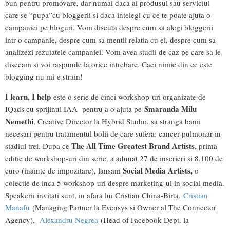
bun pentru promovare, dar numai daca ai produsul sau serviciul
care se “pupa”cu bloggerii si daca intelegi cu ce te poate ajuta o
campaniei pe bloguri. Vom discuta despre cum sa alegi bloggerii
intr-o campanie, despre cum sa mentii relatia cu ei, despre cum sa
analizezi rezutatele campaniei. Vom avea studii de caz pe care sa le
disecam si voi raspunde la orice intrebare. Caci nimic din ce este
blogging nu mi-e strain!
I learn, I help
este o serie de cinci workshop-uri organizate de
Smaranda Milu
IQads cu sprijinul IAA pentru a o ajuta pe
Nemethi
, Creative Director la Hybrid Studio, sa stranga banii
necesari pentru tratamentul bolii de care sufera: cancer pulmonar in
The All Time Greatest Brand Artists
stadiul trei. Dupa ce
, prima
editie de workshop-uri din serie, a adunat 27 de inscrieri si 8.100 de
Social Media Artists,
euro (inainte de impozitare), lansam
o
colectie de inca 5 workshop-uri despre marketing-ul in social media.
Speakerii invitati sunt, in afara lui Cristian China-Birta,
Cristian
Manafu
(Managing Partner la Evensys si Owner al The Connector
Agency),
Alexandru Negrea
(Head of Facebook Dept. la