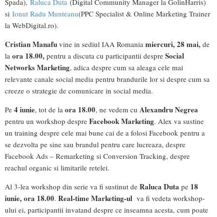
Spada),
Raluca Duta
(Digital Community Manager la GolinHarris)
si
Ionut Radu Munteanu
(PPC Specialist & Online Marketing Trainer
la WebDigital.ro).
Cristian Manafu
miercuri, 28 mai,
vine in sediul IAA Romania
de
ora 18.00,
Social
la
pentru a discuta cu participantii despre
Networks Marketing
, adica despre cum sa aleaga cele mai
relevante canale social media pentru brandurile lor si despre cum sa
creeze o strategie de comunicare in social media.
4 iunie
ora 18.00
Alexandru Negrea
Pe
, tot de la
, ne vedem cu
Facebook Marketing
pentru un workshop despre
. Alex va sustine
un training despre cele mai bune cai de a folosi Facebook pentru a
se dezvolta pe sine sau brandul pentru care lucreaza, despre
Facebook Ads – Remarketing si Conversion Tracking, despre
reachul organic si limitarile retelei.
Raluca Duta
18
Al 3-lea workshop din serie va fi sustinut de
pe
iunie, ora 18.00
Real-time Marketing-ul
.
va fi vedeta workshop-
ului ei, participantii invatand despre ce inseamna acesta, cum poate