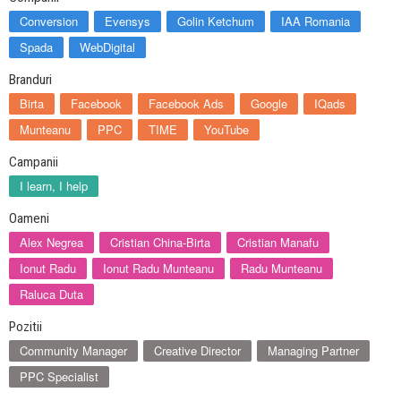
Conversion
Evensys
Golin Ketchum
IAA Romania
Spada
WebDigital
Branduri
Birta
Facebook
Facebook Ads
Google
IQads
Munteanu
PPC
TIME
YouTube
Campanii
I learn, I help
Oameni
Alex Negrea
Cristian China-Birta
Cristian Manafu
Ionut Radu
Ionut Radu Munteanu
Radu Munteanu
Raluca Duta
Pozitii
Community Manager
Creative Director
Managing Partner
PPC Specialist