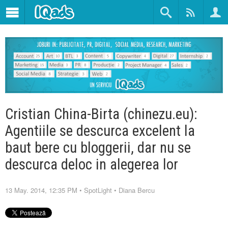
Cristian China-Birta (chinezu.eu):
Agentiile se descurca excelent la
baut bere cu bloggerii, dar nu se
descurca deloc in alegerea lor
13 May. 2014, 12:35 PM
•
SpotLight
•
Diana Bercu