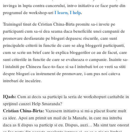
invinga in lupta contra cancerului, intr-o initiativa ce face parte din
I learn, I help
.
programul de workshop-uri
Trainingul tinut de Cristian China-Birta promite sa-i invete pe
participanti cum sa-si dea seama daca beneficiile unei campanii de
promovare desfasurate pe bloguri depasesc riscurile, care sunt
principalele criterii in functie de care se aleg bloggerii participanti,
cum se scrie un brief care le explica bloggerilor ce au de facut, care
sunt criteriile in functie de care se evalueaza o campanie. Inainte sa-
l intalniti pe Chinezu face-to-face si sa-l intrebati tot ce vreti sa stiti
despre bloguri ca instrument de promovare, i-am pus noi cateva
intrebari de incalzire.
IQads:
Cum ai decis sa participi la seria de workshopuri caritabile in
sprijinul cauzei Help Smaranda?
Cristian China-Birta:
Vazusem initiativa si mi-a placut foarte mult
ca idee. Apoi am primit un mail de la Manafu, in care ma intreba
daca as fi dispus sa particip si eu. Dispus, auzi… Ma simt tare onorat
sa fac parte din aceasta excelenta isprava si, ca sa o zic pe limbaj