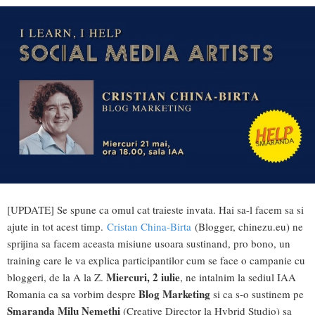
[UPDATE] Se spune ca omul cat traieste invata. Hai sa-l facem sa si
ajute in tot acest timp.
Cristan China-Birta
(Blogger, chinezu.eu) ne
sprijina sa facem aceasta misiune usoara sustinand, pro bono, un
training care le va explica participantilor cum se face o campanie cu
Miercuri, 2 iulie
bloggeri, de la A la Z.
, ne intalnim la sediul IAA
Blog Marketing
Romania ca sa vorbim despre
si ca s-o sustinem pe
Smaranda Milu Nemethi
(Creative Director la Hybrid Studio) sa