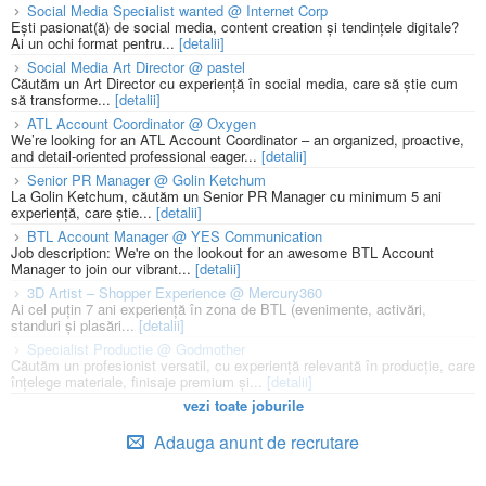
Social Media Specialist wanted @ Internet Corp
Ești pasionat(ă) de social media, content creation și tendințele digitale?
Ai un ochi format pentru...
[detalii]
Social Media Art Director @ pastel
Căutăm un Art Director cu experiență în social media, care să știe cum
să transforme...
[detalii]
ATL Account Coordinator @ Oxygen
We’re looking for an ATL Account Coordinator – an organized, proactive,
and detail-oriented professional eager...
[detalii]
Senior PR Manager @ Golin Ketchum
La Golin Ketchum, căutăm un Senior PR Manager cu minimum 5 ani
experiență, care știe...
[detalii]
BTL Account Manager @ YES Communication
Job description: We're on the lookout for an awesome BTL Account
Manager to join our vibrant...
[detalii]
3D Artist – Shopper Experience @ Mercury360
Ai cel puțin 7 ani experiență în zona de BTL (evenimente, activări,
standuri și plasări...
[detalii]
Specialist Productie @ Godmother
Căutăm un profesionist versatil, cu experiență relevantă în producție, care
înțelege materiale, finisaje premium și...
[detalii]
vezi toate joburile
Adauga anunt de recrutare