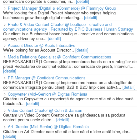
comunicare corporate & consumer, în...
[detalii]
Project Manager (Digital & eCommerce) @ Flaminjoy Group
We're looking for a Digital Project Manager who enjoys helping
businesses grow through digital marketing...
[detalii]
Photo & Video Content Creator @ boutique - creative and
communications agency | Recruited by EPIC Business Human Strategy
Our client is a Bucharest based boutique - creative and communications
agency, driven by one...
[detalii]
Account Director @ Kubis Interactive
We’re looking for an Account Director...
[detalii]
Media Relations Specialist @ Confident Communications
RESPONSABILITĂȚI Crearea și implementarea hands-on a strategiilor de
presă Redactarea de conținut editorial: comunicate de presă, interviuri,...
[detalii]
PR Manager @ Confident Communications
RESPONSABILITĂȚI Creare și implementare hands-on a strategiilor de
comunicare integrată pentru clienți B2B & B2C Implicare activă...
[detalii]
Copywriter (Mid–Senior) @ Digitas România
Căutăm un Copywriter cu experiență de agenție care știe că o idee bună
trebuie să...
[detalii]
Video Content Creator @ Cohn & Jansen
Căutăm un Video Content Creator care să gândească și să producă
content pentru unele dintre...
[detalii]
Art Director (Mid–Senior) @ Digitas România
Căutăm un Art Director care știe că e tare când o idee arată bine, dar...
[detalii]