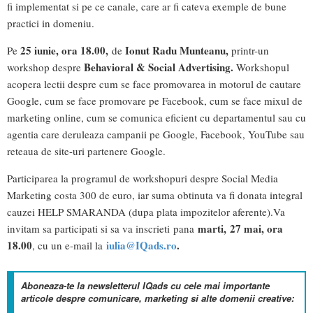
fi implementat si pe ce canale, care ar fi cateva exemple de bune
practici in domeniu.
25 iunie, ora 18.00,
Ionut Radu Munteanu,
Pe
de
printr-un
Behavioral & Social Advertising.
workshop despre
Workshopul
acopera lectii despre cum se face promovarea in motorul de cautare
Google, cum se face promovare pe Facebook, cum se face mixul de
marketing online, cum se comunica eficient cu departamentul sau cu
agentia care deruleaza campanii pe Google, Facebook, YouTube sau
reteaua de site-uri partenere Google.
Participarea la programul de workshopuri despre Social Media
Marketing costa 300 de euro, iar suma obtinuta va fi donata integral
cauzei HELP SMARANDA (dupa plata impozitelor aferente).Va
marti,
27 mai, ora
invitam sa participati si sa va inscrieti pana
18.00
iulia@IQads.ro
.
, cu un e-mail la
Aboneaza-te la newsletterul IQads cu cele mai importante
articole despre comunicare, marketing si alte domenii creative: