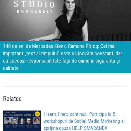
140 de ani de Mercedes-Benz. Ramona Pîrlog: Cel mai
important „test al timpului” este să inovăm constant, dar
cu aceeași responsabilitate față de oameni, siguranță și
calitate
Related
I learn, I help continua. Participa la 5
workshopuri de Social Media Marketing si
sprijina cauza HELP SMARANDA