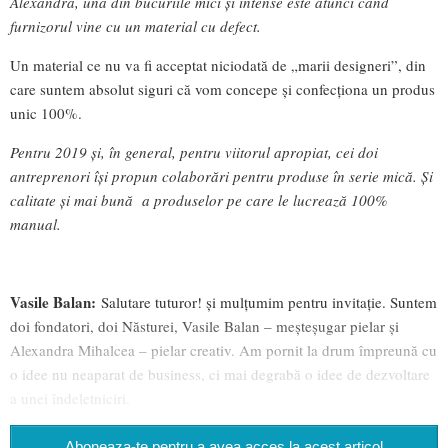
Alexandra, una din bucuriile mici și intense este atunci când
furnizorul vine cu un material cu defect.
Un material ce nu va fi acceptat niciodată de „marii designeri”, din
care suntem absolut siguri că vom concepe şi confecţiona un produs
unic 100%.
Pentru 2019 și, în general, pentru viitorul apropiat, cei doi
antreprenori își propun colaborări pentru produse în serie mică. Și
calitate și mai bună a produselor pe care le lucrează 100%
manual.
Vasile Balan:
Salutare tuturor! şi mulţumim pentru invitaţie. Suntem
doi fondatori, doi Năsturei, Vasile Balan – meşteşugar pielar şi
Alexandra Mihalcea – pielar creativ. Am pornit la drum împreună cu
o idee nu neaparat de business, ci mai degrabă o idee de dezvoltare
a unei îndeletniciri.
Aboneaza-te pentru a avea acces la acest articol