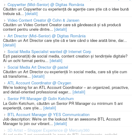
Copywriter (Mid–Senior) @ Digitas România
Căutăm un Copywriter cu experiență de agenție care știe că o idee bună
trebuie să...
[detalii]
Video Content Creator @ Cohn & Jansen
Căutăm un Video Content Creator care să gândească și să producă
content pentru unele dintre...
[detalii]
Art Director (Mid–Senior) @ Digitas România
Căutăm un Art Director care știe că e tare când o idee arată bine, dar...
[detalii]
Social Media Specialist wanted @ Internet Corp
Ești pasionat(ă) de social media, content creation și tendințele digitale?
Ai un ochi format pentru...
[detalii]
Social Media Art Director @ pastel
Căutăm un Art Director cu experiență în social media, care să știe cum
să transforme...
[detalii]
ATL Account Coordinator @ Oxygen
We’re looking for an ATL Account Coordinator – an organized, proactive,
and detail-oriented professional eager...
[detalii]
Senior PR Manager @ Golin Ketchum
La Golin Ketchum, căutăm un Senior PR Manager cu minimum 5 ani
experiență, care știe...
[detalii]
BTL Account Manager @ YES Communication
Job description: We're on the lookout for an awesome BTL Account
Manager to join our vibrant...
[detalii]
3D Artist – Shopper Experience @ Mercury360
Ai cel puțin 7 ani experiență în zona de BTL (evenimente, activări,