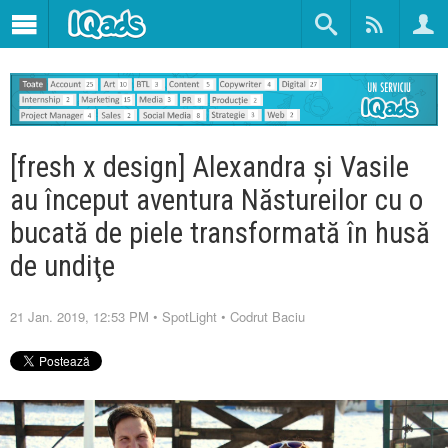
[fresh x design] Alexandra și Vasile
au început aventura Năstureilor cu o
bucată de piele transformată în husă
de undiţe
21 Jan. 2019, 12:53 PM
•
SpotLight
•
Codrut Baciu