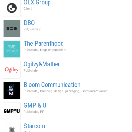
OLX Group
Clienti
DBO
,
PR
Gaming
The Parenthood
,
Publicitate
Regii de publicitate
Ogilvy&Mather
Publicitate
Bloom Communication
,
,
Publicitate
Branding, design, packaging
Comunicare online
GMP & U
,
Publicitate
PR
Starcom