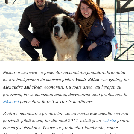
Năstureii lucrează cu piele, dar niciunul din fondatorii brandului
nu are background de maestru pielar.
Vasile Bălan
este geolog, iar
Alexandra Mihalcea
, economist. Cu toate astea, au învățat, au
progresat, iar la momentul actual, dezvoltarea unui produs nou la
Năsturei
poate dura între 5 și 10 zile lucrătoare.
Pentru comunicarea produselor, social media este unealta cea mai
potrivită, până acum; iar din anul 2017, există şi un
website
pentru
comenzi și feedback. Pentru un producător handmade, spune