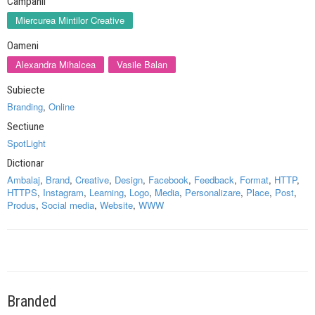
Campanii
Miercurea Mintilor Creative
Oameni
Alexandra Mihalcea
Vasile Balan
Subiecte
Branding
,
Online
Sectiune
SpotLight
Dictionar
Ambalaj
,
Brand
,
Creative
,
Design
,
Facebook
,
Feedback
,
Format
,
HTTP
,
HTTPS
,
Instagram
,
Learning
,
Logo
,
Media
,
Personalizare
,
Place
,
Post
,
Produs
,
Social media
,
Website
,
WWW
Branded