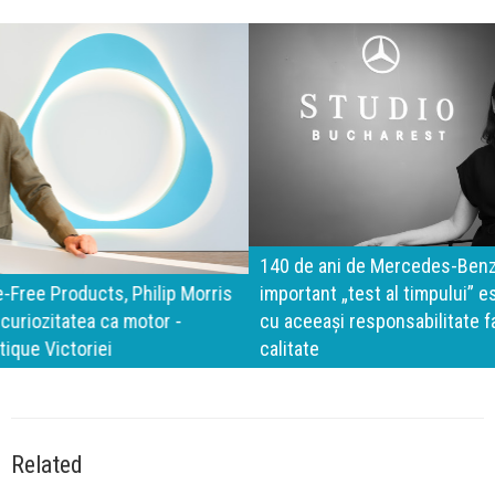
140 de ani de Mercedes-Benz. Ramona Pîrlog: Cel mai
important „test al timpului” este să inovăm constant, dar
cu aceeași responsabilitate față de oameni, siguranță și
calitate
Related