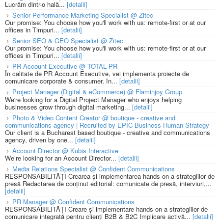
Lucrăm dintr-o hală...
[detalii]
Senior Performance Marketing Specialist @ Zitec
Our promise: You choose how you'll work with us: remote-first or at our
offices in Timpuri...
[detalii]
Senior SEO & GEO Specialist @ Zitec
Our promise: You choose how you'll work with us: remote-first or at our
offices in Timpuri...
[detalii]
PR Account Executive @ TOTAL PR
În calitate de PR Account Executive, vei implementa proiecte de
comunicare corporate & consumer, în...
[detalii]
Project Manager (Digital & eCommerce) @ Flaminjoy Group
We're looking for a Digital Project Manager who enjoys helping
businesses grow through digital marketing...
[detalii]
Photo & Video Content Creator @ boutique - creative and
communications agency | Recruited by EPIC Business Human Strategy
Our client is a Bucharest based boutique - creative and communications
agency, driven by one...
[detalii]
Account Director @ Kubis Interactive
We’re looking for an Account Director...
[detalii]
Media Relations Specialist @ Confident Communications
RESPONSABILITĂȚI Crearea și implementarea hands-on a strategiilor de
presă Redactarea de conținut editorial: comunicate de presă, interviuri,...
[detalii]
PR Manager @ Confident Communications
RESPONSABILITĂȚI Creare și implementare hands-on a strategiilor de
comunicare integrată pentru clienți B2B & B2C Implicare activă...
[detalii]