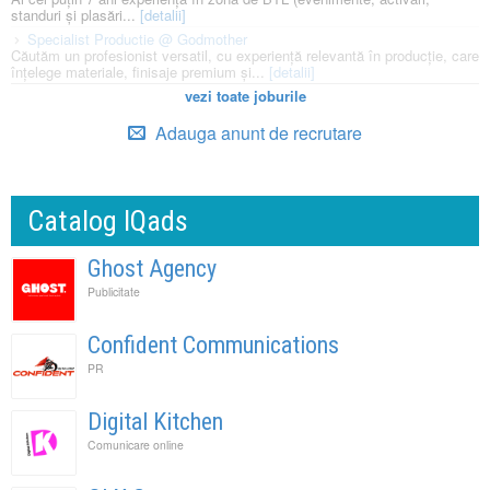
standuri și plasări...
[detalii]
Specialist Productie @ Godmother
Căutăm un profesionist versatil, cu experiență relevantă în producție, care
înțelege materiale, finisaje premium și...
[detalii]
vezi toate joburile
Adauga anunt de recrutare
Catalog IQads
Ghost Agency
Publicitate
Confident Communications
PR
Digital Kitchen
Comunicare online