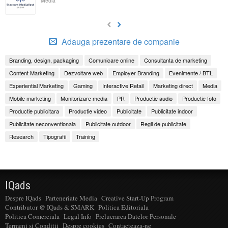
Media
Adauga prezentare de companie
Branding, design, packaging
Comunicare online
Consultanta de marketing
Content Marketing
Dezvoltare web
Employer Branding
Evenimente / BTL
Experiential Marketing
Gaming
Interactive Retail
Marketing direct
Media
Mobile marketing
Monitorizare media
PR
Productie audio
Productie foto
Productie publicitara
Productie video
Publicitate
Publicitate indoor
Publicitate neconventionala
Publicitate outdoor
Regii de publicitate
Research
Tipografii
Training
IQads
Despre IQads
Parteneriate Media
Creative Start-Up Program
Contributor @ IQads & SMARK
Politica Editoriala
Politica Comerciala
Legal Info
Prelucrarea Datelor Personale
Termeni si Conditii
Despre cookies
Contacteaza-ne