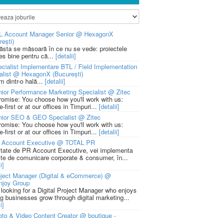
L Account Manager Senior @ HexagonX
rești)
 ăsta se măsoară în ce nu se vede: proiectele
ies bine pentru că...
[detalii]
cialist Implementare BTL / Field Implementation
alist @ HexagonX (București)
m dintr-o hală...
[detalii]
ior Performance Marketing Specialist @ Zitec
romise: You choose how you'll work with us:
-first or at our offices in Timpuri...
[detalii]
nior SEO & GEO Specialist @ Zitec
romise: You choose how you'll work with us:
-first or at our offices in Timpuri...
[detalii]
 Account Executive @ TOTAL PR
litate de PR Account Executive, vei implementa
cte de comunicare corporate & consumer, în...
i]
ject Manager (Digital & eCommerce) @
njoy Group
 looking for a Digital Project Manager who enjoys
ng businesses grow through digital marketing...
i]
to & Video Content Creator @ boutique -