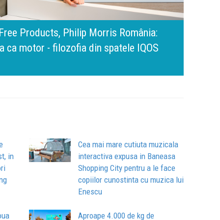
amona Pîrlog: Cel mai important „test al
nt, dar cu aceeași responsabilitate față
Bring 
Brandu
Busin
apart
comun
e
Cea mai mare cutiuta muzicala
t, in
interactiva expusa in Baneasa
ri
Shopping City pentru a le face
ng
copiilor cunostinta cu muzica lui
Enescu
oua
Aproape 4.000 de kg de