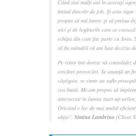
Când stai mulți ani în aceeași agenț
întind dincolo de job. Și asta sig
propus să mă întorc și să preiau d
aici și de legăturile care se creea
echipa din care fac parte cu Soso,
să fiu mândră că am luat decizia de
Pe viitor îmi doresc să consolidez
oricărei provocări. Se anunță un fi
câștigate, se simte un suflu proaspăt
cea bună. Mi-am propus să impleme
intersectat în lumea start-up-urilor
Oricând e loc de mai multă eficient
Simina Lambrino
obțin",
(Client S