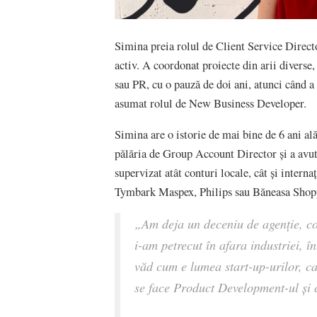
Simina preia rolul de Client Service Direct
activ. A coordonat proiecte din arii diverse
sau PR, cu o pauză de doi ani, atunci când a 
asumat rolul de New Business Developer.
Simina are o istorie de mai bine de 6 ani al
pălăria de Group Account Director și a avu
supervizat atât conturi locale, cât și intern
Tymbark Maspex, Philips sau Băneasa Shop
„Am deja un deceniu de agenție, co
i-am petrecut în afara industriei, î
văd cum e lumea start-up-urilor, ca
se face Product Development-ul și c