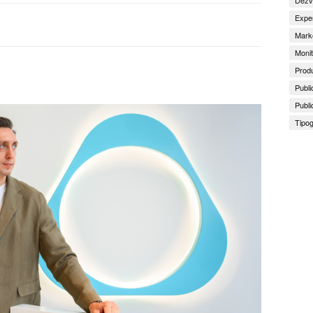
Exper
Marke
Monit
Produ
Publi
Publi
Tipog