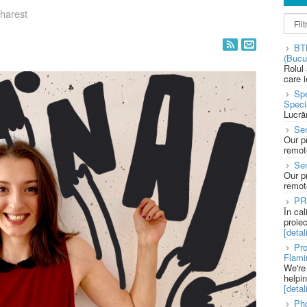
harest
BT
(Bucu
Rolul
care 
Spe
Speci
Lucră
Sen
Our p
remote
Se
Our p
remote
PR
În ca
proie
[detali
Pro
Flami
We're
helpi
[detali
Pho