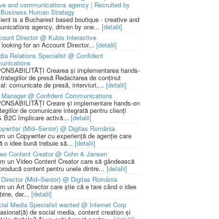
ive and communications agency | Recruited by
Business Human Strategy
lient is a Bucharest based boutique - creative and
nications agency, driven by one...
[detalii]
ount Director @ Kubis Interactive
 looking for an Account Director...
[detalii]
ia Relations Specialist @ Confident
unications
NSABILITĂȚI Crearea și implementarea hands-
strategiilor de presă Redactarea de conținut
ial: comunicate de presă, interviuri,...
[detalii]
 Manager @ Confident Communications
NSABILITĂȚI Creare și implementare hands-on
tegiilor de comunicare integrată pentru clienți
 B2C Implicare activă...
[detalii]
ywriter (Mid–Senior) @ Digitas România
m un Copywriter cu experiență de agenție care
ă o idee bună trebuie să...
[detalii]
deo Content Creator @ Cohn & Jansen
m un Video Content Creator care să gândească
 producă content pentru unele dintre...
[detalii]
 Director (Mid–Senior) @ Digitas România
m un Art Director care știe că e tare când o idee
bine, dar...
[detalii]
ial Media Specialist wanted @ Internet Corp
pasionat(ă) de social media, content creation și