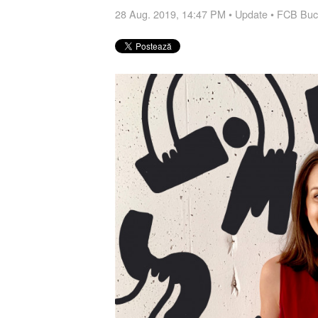
28 Aug. 2019, 14:47 PM
•
Update
•
FCB Buc