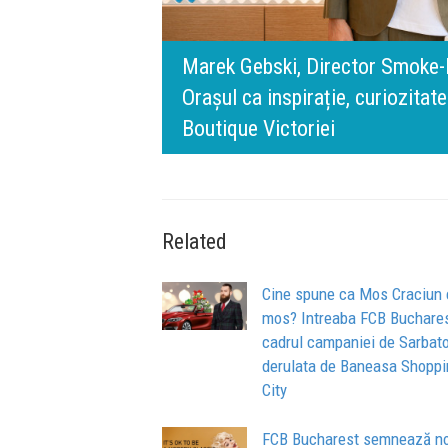
rris România:
digital.
140 de ani de Mercedes-Benz. R
n spatele IQOS
l BT Visa: A NEW
timpului” este să inovăm consta
de oameni, siguranță și calitate
Related
Cine spune ca Mos Craciun 
mos? Intreaba FCB Buchares
cadrul campaniei de Sarbato
derulata de Baneasa Shoppi
City
FCB Bucharest semnează n