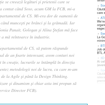
tendin
ie se creează legături și prietenii care se
Soc
ur a contat când Soso, acum GM la FCB, mi-a
Căută
care 
epartamentul de CS. Mi-era dor de oamenii de
AT
We’re
ză când muncești pe brânci și la grămadă. Iar
organi
eager
 Sonia Panait, Gologan și Alina Ștefan mă face
Se
 a mă reîntoarce în industrie.
La Go
minim
BT
 departamentul de CS, să putem răspunde
Job d
BTL A
nal de an foarte interesant, avem conturi noi
3D 
Ai ce
 în creație, lucrurile se întâmplă în direcția
(eveni
ntez metodologii noi de lucru, cu care m-am
Spe
Căută
, de la Agile și până la Design Thinking.
releva
premi
izare și dinamism și chiar asta imi propun să
ervice Director FCB).