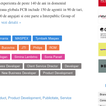
o experienta de peste 140 de ani in domeniul
eaua globala FCB include 150 de agentii in 90 de tari,
0 de angajati si este parte a Interpublic Group of
.
vezi detalii »
omania
MASPEX
Tymbark Maspex
Bucovina
JTI
Philips
ROM
logan
Simina Lambrino
Sonia Panait
ness Developer
Client Service Director
Developer
New Business Developer
Product Development
Brand
duct
,
Product Development
,
Publicitate
,
Service
Consu
Dezv