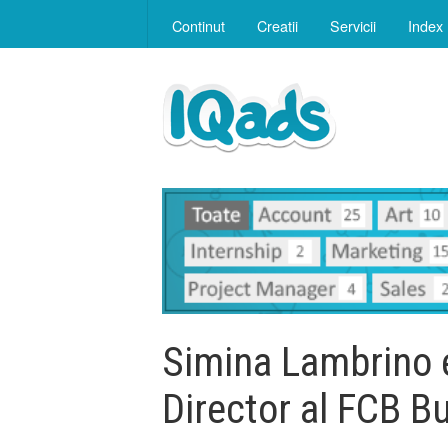
Continut
Creatii
Servicii
Index
Simina Lambrino e
Director al FCB B