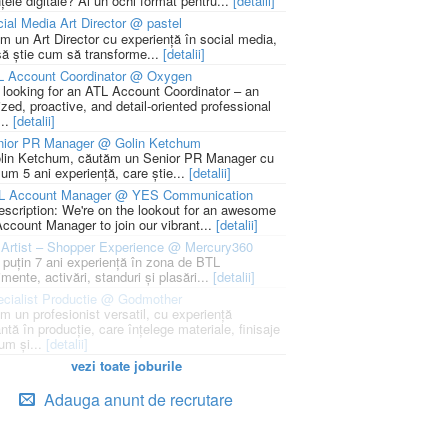
țele digitale? Ai un ochi format pentru...
[detalii]
ial Media Art Director @ pastel
m un Art Director cu experiență în social media,
să știe cum să transforme...
[detalii]
L Account Coordinator @ Oxygen
 looking for an ATL Account Coordinator – an
zed, proactive, and detail-oriented professional
...
[detalii]
nior PR Manager @ Golin Ketchum
lin Ketchum, căutăm un Senior PR Manager cu
um 5 ani experiență, care știe...
[detalii]
L Account Manager @ YES Communication
escription: We're on the lookout for an awesome
ccount Manager to join our vibrant...
[detalii]
Artist – Shopper Experience @ Mercury360
l puțin 7 ani experiență în zona de BTL
mente, activări, standuri și plasări...
[detalii]
cialist Productie @ Godmother
m un profesionist versatil, cu experiență
ntă în producție, care înțelege materiale, finisaje
um și...
[detalii]
vezi toate joburile
Adauga anunt de recrutare