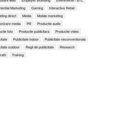
iential Marketing
Gaming
Interactive Retail
ting direct
Media
Mobile marketing
orizare media
PR
Productie audio
ctie foto
Productie publicitara
Productie video
citate
Publicitate indoor
Publicitate neconventionala
citate outdoor
Regii de publicitate
Research
rafii
Training