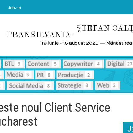
Job-uri
ste noul Client Service
ucharest
J