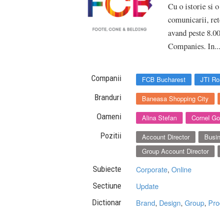
Cu o istorie si 
comunicarii, ret
avand peste 8.00
Companies. In..
Companii
FCB Bucharest
JTI R
Branduri
Baneasa Shopping City
Oameni
Alina Stefan
Cornel Go
Pozitii
Account Director
Busi
Group Account Director
Subiecte
Corporate
,
Online
Sectiune
Update
Dictionar
Brand
,
Design
,
Group
,
Pro