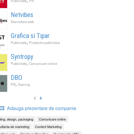
,
Publicitate
PR
Netvibes
Dezvoltare web
Grafica si Tipar
,
Publicitate
Productie publicitara
Syntropy
,
Publicitate
Comunicare online
DBO
,
PR
Gaming
Adauga prezentare de companie
ing, design, packaging
Comunicare online
ltanta de marketing
Content Marketing
oltare web
Employer Branding
Evenimente / BTL