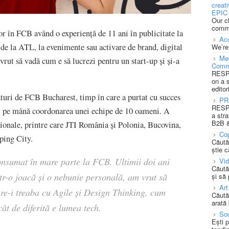
creat
EPIC 
Our c
commu
or în FCB având o experiență de 11 ani în publicitate la
Acc
, de la ATL, la evenimente sau activare de brand, digital
We’re
Med
vrut să vadă cum e să lucrezi pentru un start-up și și-a
Comm
RESPO
on a 
editor
ături de FCB Bucharest, timp în care a purtat cu succes
PR
RESPO
t pe mână coordonarea unei echipe de 10 oameni. A
a stra
B2B &
aționale, printre care JTI România și Polonia, Bucovina,
Cop
ping City.
Căută
știe c
nsumat în mare parte la FCB. Ultimii doi ani
Vi
Căută
ntr-o joacă și o nebunie personală, am vrut să
și să
Art
re-i treaba cu Agile și Design Thinking, cum
Căută
arată 
ât de diferită e lumea tech.
Soc
Ești 