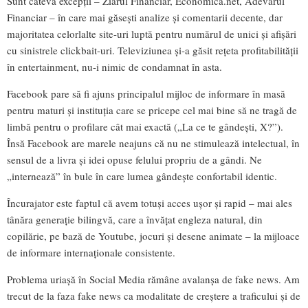
Sunt câteva excepții – Ziarul Financiar, Economica.net, Adevărul
Financiar – în care mai găsești analize și comentarii decente, dar
majoritatea celorlalte site-uri luptă pentru numărul de unici și afișări
cu sinistrele clickbait-uri. Televiziunea și-a găsit rețeta profitabilității
în entertainment, nu-i nimic de condamnat în asta.
Facebook pare să fi ajuns principalul mijloc de informare în masă
pentru maturi și instituția care se pricepe cel mai bine să ne tragă de
limbă pentru o profilare cât mai exactă („La ce te gândești, X?”).
Însă Facebook are marele neajuns că nu ne stimulează intelectual, în
sensul de a livra și idei opuse felului propriu de a gândi. Ne
„internează” în bule în care lumea gândește confortabil identic.
Încurajator este faptul că avem totuși acces ușor și rapid – mai ales
tânăra generație bilingvă, care a învățat engleza natural, din
copilărie, pe bază de Youtube, jocuri și desene animate – la mijloace
de informare internaționale consistente.
Problema uriașă în Social Media rămâne avalanșa de fake news. Am
trecut de la faza fake news ca modalitate de creștere a traficului și de