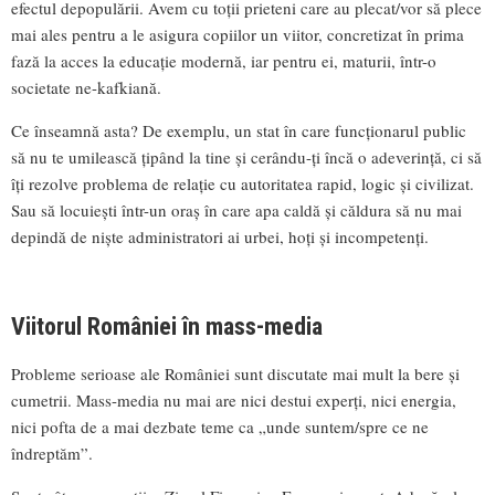
efectul depopulării. Avem cu toții prieteni care au plecat/vor să plece
mai ales pentru a le asigura copiilor un viitor, concretizat în prima
fază la acces la educație modernă, iar pentru ei, maturii, într-o
societate ne-kafkiană.
Ce înseamnă asta? De exemplu, un stat în care funcționarul public
să nu te umilească țipând la tine și cerându-ți încă o adeverință, ci să
îți rezolve problema de relație cu autoritatea rapid, logic și civilizat.
Sau să locuiești într-un oraș în care apa caldă și căldura să nu mai
depindă de niște administratori ai urbei, hoți și incompetenți.
Viitorul României în mass-media
Probleme serioase ale României sunt discutate mai mult la bere și
cumetrii. Mass-media nu mai are nici destui experți, nici energia,
nici pofta de a mai dezbate teme ca „unde suntem/spre ce ne
îndreptăm”.