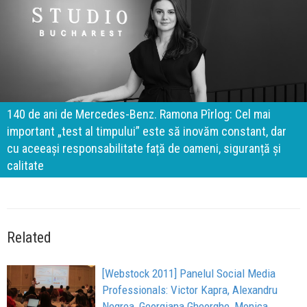
140 de ani de Mercedes-Benz. Ramona Pîrlog: Cel mai
important „test al timpului” este să inovăm constant, dar
cu aceeași responsabilitate față de oameni, siguranță și
calitate
Related
[Webstock 2011] Panelul Social Media
Professionals: Victor Kapra, Alexandru
Negrea, Georgiana Gheorghe, Monica