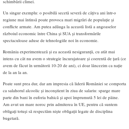
schimbării climei.
Un singur exemplu: o posibilă secetă severă de câțiva ani într-o
regiune mai întinsă poate provoca mari migrări de populație și
conflicte armate. Am putea adăuga la această listă a angoaselor
războiul economic între China și SUA și transformările
spectaculoase aduse de tehnologiile noi în economie.
România experimentează și ea această nesiguranță, cu atât mai
intens cu cât nu avem o strategie încurajatoare și coerentă de țară (ce
avem de făcut în următorii 10-20 de ani), ci doar lâncezim ca nație
de la an la an.
Poate sunt prea dur, dar am impresia că liderii României se comporta
ca salahorul alcoolic și inconștient în ziua de salariu: sparge mare
parte din bani în euforia bahică și apoi împrumută 5 lei de pâine.
Am avut un mare noroc prin admiterea în UE, pentru că suntem
obligați totuși să respectăm niște obligații legate de disciplina
bugetară.