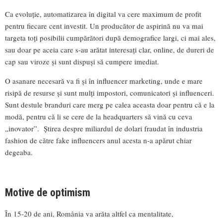
Ca evoluție, automatizarea în digital va cere maximum de profit
pentru fiecare cent investit. Un producător de aspirină nu va mai
targeta toți posibilii cumpărători după demografice largi, ci mai ales,
sau doar pe aceia care s-au arătat interesați clar, online, de dureri de
cap sau viroze și sunt dispuși să cumpere imediat.
O asanare necesară va fi și în influencer marketing, unde e mare
risipă de resurse și sunt mulți impostori, comunicatori și influenceri.
Sunt destule branduri care merg pe calea aceasta doar pentru că e la
modă, pentru că li se cere de la headquarters să vină cu ceva
„inovator”. Știrea despre miliardul de dolari fraudat în industria
fashion de către fake influencers anul acesta n-a apărut chiar
degeaba.
Motive de optimism
În 15-20 de ani, România va arăta altfel ca mentalitate,