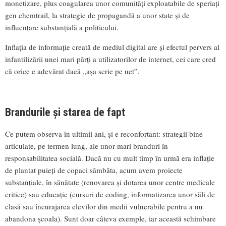
monetizare, plus coagularea unor comunități exploatabile de speriați
gen chemtrail, la strategie de propagandă a unor state și de
influențare substanțială a politicului.
Inflația de informație creată de mediul digital are și efectul pervers al
infantilizării unei mari părți a utilizatorilor de internet, cei care cred
că orice e adevărat dacă „așa scrie pe net”.
Brandurile și starea de fapt
Ce putem observa în ultimii ani, și e reconfortant: strategii bine
articulate, pe termen lung, ale unor mari branduri în
responsabilitatea socială. Dacă nu cu mult timp în urmă era inflație
de plantat puieți de copaci sâmbăta, acum avem proiecte
substanțiale, în sănătate (renovarea și dotarea unor centre medicale
critice) sau educație (cursuri de coding, informatizarea unor săli de
clasă sau încurajarea elevilor din medii vulnerabile pentru a nu
abandona școala). Sunt doar câteva exemple, iar această schimbare