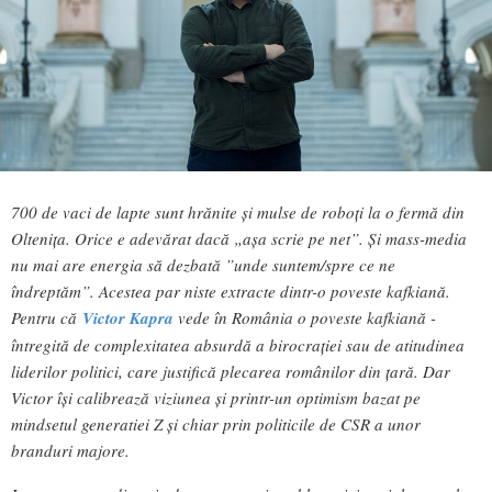
700 de vaci de lapte sunt hrănite și mulse de roboți la o fermă din
Oltenița. Orice e adevărat dacă „așa scrie pe net”. Și mass-media
nu mai are energia să dezbată ”unde suntem/spre ce ne
îndreptăm”. Acestea par niste extracte dintr-o poveste kafkiană.
Pentru că
Victor Kapra
vede în România o poveste kafkiană -
întregită de complexitatea absurdă a birocrației sau de atitudinea
liderilor politici, care justifică plecarea românilor din țară. Dar
Victor își calibrează viziunea și printr-un optimism bazat pe
mindsetul generatiei Z și chiar prin politicile de CSR a unor
branduri majore.