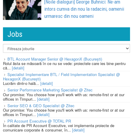
[Noile dialoguri] George Buhnici: Ne-am
intors cumva din nou la radacini, oamenii
urmaresc din nou oameni
Jobs
BTL Account Manager Senior @ HexagonX (București)
Rolul ăsta se măsoară în ce nu se vede: proiectele care ies bine pentru
că...
[detalii]
Specialist Implementare BTL / Field Implementation Specialist @
HexagonX (București)
Lucrăm dintr-o hală...
[detalii]
Senior Performance Marketing Specialist @ Zitec
Our promise: You choose how you'll work with us: remote-first or at our
offices in Timpuri...
[detalii]
Senior SEO & GEO Specialist @ Zitec
Our promise: You choose how you'll work with us: remote-first or at our
offices in Timpuri...
[detalii]
PR Account Executive @ TOTAL PR
În calitate de PR Account Executive, vei implementa proiecte de
comunicare corporate & consumer, în...
[detalii]