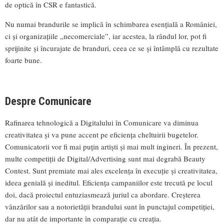
de optică în CSR e fantastică.
Nu numai brandurile se implică în schimbarea esențială a României,
ci și organizațiile „necomerciale”, iar acestea, la rândul lor, pot fi
sprijinite și încurajate de branduri, ceea ce se și întâmplă cu rezultate
foarte bune.
Despre Comunicare
Rafinarea tehnologică a Digitalului în Comunicare va diminua
creativitatea și va pune accent pe eficiența cheltuirii bugetelor.
Comunicatorii vor fi mai puțin artiști și mai mult ingineri. În prezent,
multe competiții de Digital/Advertising sunt mai degrabă Beauty
Contest. Sunt premiate mai ales excelența în execuție și creativitatea,
ideea genială și ineditul. Eficiența campaniilor este trecută pe locul
doi, dacă proiectul entuziasmează juriul ca abordare. Creșterea
vânzărilor sau a notorietății brandului sunt în punctajul competiției,
dar nu atât de importante în comparație cu creația.