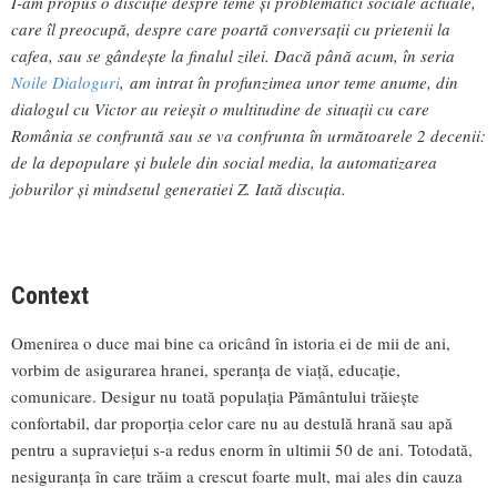
I-am propus o discuție despre teme și problematici sociale actuale,
care îl preocupă, despre care poartă conversații cu prietenii la
cafea, sau se gândește la finalul zilei. Dacă până acum, în seria
Noile Dialoguri
, am intrat în profunzimea unor teme anume, din
dialogul cu Victor au reieșit o multitudine de situații cu care
România se confruntă sau se va confrunta în următoarele 2 decenii:
de la depopulare și bulele din social media, la automatizarea
joburilor și mindsetul generatiei Z. Iată discuția.
Context
Omenirea o duce mai bine ca oricând în istoria ei de mii de ani,
vorbim de asigurarea hranei, speranța de viață, educație,
comunicare. Desigur nu toată populația Pământului trăiește
confortabil, dar proporția celor care nu au destulă hrană sau apă
pentru a supraviețui s-a redus enorm în ultimii 50 de ani. Totodată,
nesiguranța în care trăim a crescut foarte mult, mai ales din cauza