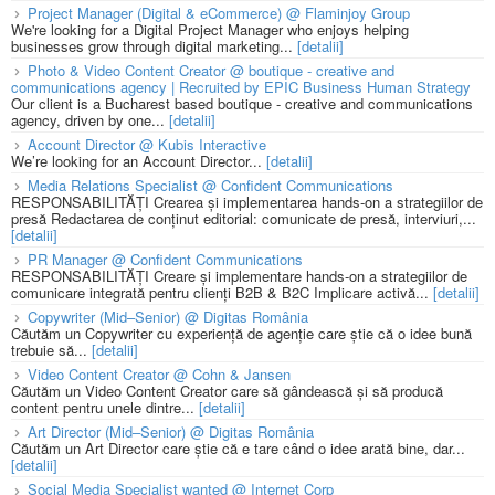
Project Manager (Digital & eCommerce) @ Flaminjoy Group
We're looking for a Digital Project Manager who enjoys helping
businesses grow through digital marketing...
[detalii]
Photo & Video Content Creator @ boutique - creative and
communications agency | Recruited by EPIC Business Human Strategy
Our client is a Bucharest based boutique - creative and communications
agency, driven by one...
[detalii]
Account Director @ Kubis Interactive
We’re looking for an Account Director...
[detalii]
Media Relations Specialist @ Confident Communications
RESPONSABILITĂȚI Crearea și implementarea hands-on a strategiilor de
presă Redactarea de conținut editorial: comunicate de presă, interviuri,...
[detalii]
PR Manager @ Confident Communications
RESPONSABILITĂȚI Creare și implementare hands-on a strategiilor de
comunicare integrată pentru clienți B2B & B2C Implicare activă...
[detalii]
Copywriter (Mid–Senior) @ Digitas România
Căutăm un Copywriter cu experiență de agenție care știe că o idee bună
trebuie să...
[detalii]
Video Content Creator @ Cohn & Jansen
Căutăm un Video Content Creator care să gândească și să producă
content pentru unele dintre...
[detalii]
Art Director (Mid–Senior) @ Digitas România
Căutăm un Art Director care știe că e tare când o idee arată bine, dar...
[detalii]
Social Media Specialist wanted @ Internet Corp