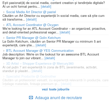
Ești pasionat(ă) de social media, content creation și tendințele digitale?
Ai un ochi format pentru...
[detalii]
Social Media Art Director @ pastel
Căutăm un Art Director cu experiență în social media, care să știe cum
să transforme...
[detalii]
ATL Account Coordinator @ Oxygen
We’re looking for an ATL Account Coordinator – an organized, proactive,
and detail-oriented professional eager...
[detalii]
Senior PR Manager @ Golin Ketchum
La Golin Ketchum, căutăm un Senior PR Manager cu minimum 5 ani
experiență, care știe...
[detalii]
BTL Account Manager @ YES Communication
Job description: We're on the lookout for an awesome BTL Account
Manager to join our vibrant...
[detalii]
3D Artist – Shopper Experience @ Mercury360
Ai cel puțin 7 ani experiență în zona de BTL (evenimente, activări,
standuri și plasări...
[detalii]
Specialist Productie @ Godmother
Căutăm un profesionist versatil, cu experiență relevantă în producție, care
înțelege materiale, finisaje premium și...
[detalii]
vezi toate joburile
Adauga anunt de recrutare