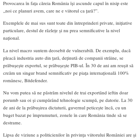
Provocarea în fața căreia România își ascunde capul în nisip este
„noi ce planuri avem, care ne e viitorul ca țară?”.
Exemplele de mai sus sunt toate din întreprinderi private, inițiative
particulare, destul de răzlețe și nu prea semnificative la nivel
național.
La nivel macro suntem deosebit de vulnerabili. De exemplu, dacă
pleacă industria auto din țară, deținută de companii străine, se
prăbușește exportul, se prăbușește PIB-ul. În 30 de ani am reușit să
creăm un singur brand semnificativ pe piața internațională 100%
românesc, Bitdefender.
Nu vom putea să ne păstrăm nivelul de trai exportând ieftin doar
porumb sau oi și cumpărând tehnologie scumpă, pe datorie. La 30
de ani de la prăbușirea dictaturii, guvernul peticește încă, cu un
buget bazat pe împrumuturi, zonele în care România tinde să se
destrame.
Lipsa de viziune a politicienilor în privința viitorului României are și