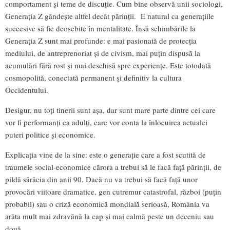
comportament și teme de discuție. Cum bine observă unii sociologi,
Generația Z gândește altfel decât părinții. E natural ca generațiile
succesive să fie deosebite în mentalitate. Însă schimbările la
Generația Z sunt mai profunde: e mai pasionată de protecția
mediului, de antreprenoriat și de civism, mai puțin dispusă la
acumulări fără rost și mai deschisă spre experiențe. Este totodată
cosmopolită, conectată permanent și definitiv la cultura
Occidentului.
Desigur, nu toți tinerii sunt așa, dar sunt mare parte dintre cei care
vor fi performanți ca adulți, care vor conta la înlocuirea actualei
puteri politice și economice.
Explicația vine de la sine: este o generație care a fost scutită de
traumele social-economice cărora a trebui să le facă față părinții, de
pildă sărăcia din anii 90. Dacă nu va trebui să facă față unor
provocări viitoare dramatice, gen cutremur catastrofal, război (puțin
probabil) sau o criză economică mondială serioasă, România va
arăta mult mai zdravănă la cap și mai calmă peste un deceniu sau
două.