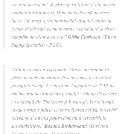
esențial pentru noi să găsim flexibilitate și din partea
colaboratorilor noștri, Hipo dând dovadă de acest
lucru. Am reușit prin intermediul târgului online de
joburi să păstrăm comunicarea cu candidații și să ne
adaptăm nevoilor acestora."
Girba Flori-Ani
(Talent
Supply Specialist - P&G).
"Trăim vremuri excepționale care ne determină să
găsim metode inovatoare de a ne conecta cu viitorii
potențiali colegi. Cu sprijinul Angajatori de TOP, ne-
am bucurat de experiența primului webinar de cariere
cu audiență din Timișoara și București. Participanții
ne-au surprins plăcut cu participarea activă, întrebări
relevante și interes pentru domeniul cercetării în
sustenabilitate."
Roxana Brahasteanu
(Director,
Talent Acquisition - Sustainalytics).