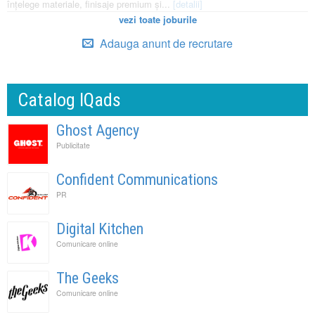
înțelege materiale, finisaje premium și...
[detalii]
vezi toate joburile
Adauga anunt de recrutare
Catalog IQads
Ghost Agency
Publicitate
Confident Communications
PR
Digital Kitchen
Comunicare online
The Geeks
Comunicare online