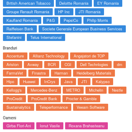
British American Tobacco
Deloitte Romania
EY Romania
Groupe Renault Romania
HP Inc
JTI Romania
Kaufland Romania
P&G
PepsiCo
Philip Morris
Raiffeisen Bank
Societe Generale European Business Services
Stefanini
Telus International
Branduri
Accenture
Allianz Technology
Angajatori de TOP
Ariston
Axway
BCR
CGI
Dell Technlogies
dm
FarmaVet
Finastra
Harman
Heidelberg Materials
Hipo
Huawei
InCrys
Java
JTI
Kalypso
Kellogg's
Mercedes-Benz
METRO
Michelin
Nestle
ProCredit
ProCredit Bank
Procter & Gamble
Sustainalytics
Teleperformance
Veeam Software
Oameni
Girba Flori-Ani
Ionut Vasile
Roxana Brahasteanu