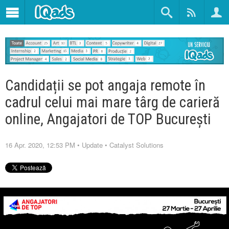
Candidații se pot angaja remote în
cadrul celui mai mare târg de carieră
online, Angajatori de TOP București
16 Apr. 2020, 12:53 PM
•
Update
•
Catalyst Solutions