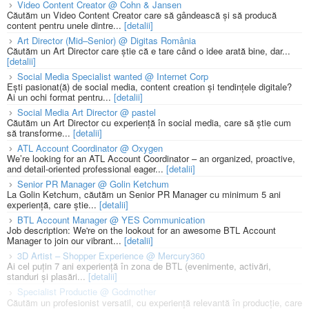
Video Content Creator @ Cohn & Jansen
Căutăm un Video Content Creator care să gândească și să producă
content pentru unele dintre...
[detalii]
Art Director (Mid–Senior) @ Digitas România
Căutăm un Art Director care știe că e tare când o idee arată bine, dar...
[detalii]
Social Media Specialist wanted @ Internet Corp
Ești pasionat(ă) de social media, content creation și tendințele digitale?
Ai un ochi format pentru...
[detalii]
Social Media Art Director @ pastel
Căutăm un Art Director cu experiență în social media, care să știe cum
să transforme...
[detalii]
ATL Account Coordinator @ Oxygen
We’re looking for an ATL Account Coordinator – an organized, proactive,
and detail-oriented professional eager...
[detalii]
Senior PR Manager @ Golin Ketchum
La Golin Ketchum, căutăm un Senior PR Manager cu minimum 5 ani
experiență, care știe...
[detalii]
BTL Account Manager @ YES Communication
Job description: We're on the lookout for an awesome BTL Account
Manager to join our vibrant...
[detalii]
3D Artist – Shopper Experience @ Mercury360
Ai cel puțin 7 ani experiență în zona de BTL (evenimente, activări,
standuri și plasări...
[detalii]
Specialist Productie @ Godmother
Căutăm un profesionist versatil, cu experiență relevantă în producție, care