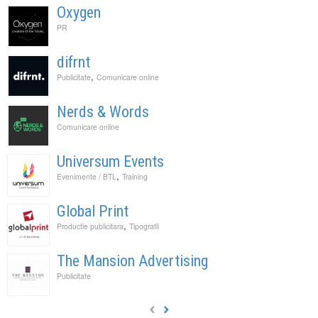
Oxygen
PR
difrnt
,
Publicitate
Comunicare online
Nerds & Words
Comunicare online
Universum Events
,
Evenimente / BTL
Training
Global Print
,
Productie publicitara
Tipografii
The Mansion Advertising
Publicitate