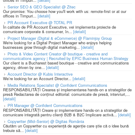
offices in Timpuri...
[detalii]
Senior SEO & GEO Specialist @ Zitec
Our promise: You choose how you'll work with us: remote-first or at our
offices in Timpuri...
[detalii]
PR Account Executive @ TOTAL PR
În calitate de PR Account Executive, vei implementa proiecte de
comunicare corporate & consumer, în...
[detalii]
Project Manager (Digital & eCommerce) @ Flaminjoy Group
We're looking for a Digital Project Manager who enjoys helping
businesses grow through digital marketing...
[detalii]
Photo & Video Content Creator @ boutique - creative and
communications agency | Recruited by EPIC Business Human Strategy
Our client is a Bucharest based boutique - creative and communications
agency, driven by one...
[detalii]
Account Director @ Kubis Interactive
We’re looking for an Account Director...
[detalii]
Media Relations Specialist @ Confident Communications
RESPONSABILITĂȚI Crearea și implementarea hands-on a strategiilor de
presă Redactarea de conținut editorial: comunicate de presă, interviuri,...
[detalii]
PR Manager @ Confident Communications
RESPONSABILITĂȚI Creare și implementare hands-on a strategiilor de
comunicare integrată pentru clienți B2B & B2C Implicare activă...
[detalii]
Copywriter (Mid–Senior) @ Digitas România
Căutăm un Copywriter cu experiență de agenție care știe că o idee bună
trebuie să...
[detalii]