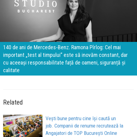
140 de ani de Mercedes-Benz. Ramona Pîrlog: Cel mai
important „test al timpului” este să inovăm constant, dar
cu aceeași responsabilitate față de oameni, siguranță și
calitate
Related
Vești bune pentru cine își caută un
job. Companii de renume recrutează la
Angajatori de TOP București Online