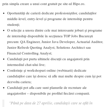
prin simpla creare a unui cont gratuit pe site-ul Hipo.ro.
Oportunități de carieră dedicate profesioniștilor, candidaților
middle-level, entry-level și programe de internship pentru
studenți;
O selecție a unora dintre cele mai interesante joburi și programe
de internship disponibile în secțiunea TOP Jobs București
precum: QA Engineer, Junior Java Developer, Actuarial Auditor,
Junior Refresh Quoting Analyst, Solutions Architect sau
Financial Controlling Analyst;
Candidații pot purta ultimele discuții cu angajatorii prin
intermediul chat-ului live;
Conferințe și workshopuri online (webinarii) dedicate
candidaților care își doresc să afle mai multe despre cum își pot
dezvolta cariera;
Candidații pot afla care sunt planurile de recrutare ale
angajatorilor – disponibile pe profilul fiecărei companii.
"Până pe data de 27 aprilie, candidații care se află în