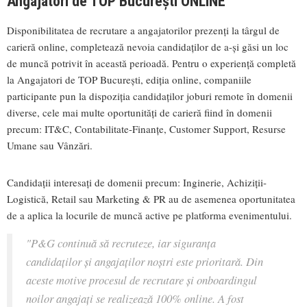
Angajatori de TOP București ONLINE
Disponibilitatea de recrutare a angajatorilor prezenți la târgul de
carieră online, completează nevoia candidaților de a-și găsi un loc
de muncă potrivit în această perioadă. Pentru o experiență completă
la Angajatori de TOP București, ediția online, companiile
participante pun la dispoziția candidaților joburi remote în domenii
diverse, cele mai multe oportunități de carieră fiind în domenii
precum: IT&C, Contabilitate-Finanțe, Customer Support, Resurse
Umane sau Vânzări.
Candidații interesați de domenii precum: Inginerie, Achiziții-
Logistică, Retail sau Marketing & PR au de asemenea oportunitatea
de a aplica la locurile de muncă active pe platforma evenimentului.
"P&G continuă să recruteze, iar siguranța
candidaților și angajaților noștri este prioritară. Din
aceste motive procesul de recrutare și onboardingul
noilor angajați se realizează 100% online. A fost