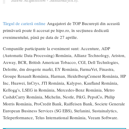
Târgul de carieră online
Angajatori de TOP București din această
primăvară poate fi accesat pe hipo.ro, în secțiunea dedicată
evenimentului, până pe data de 27 aprilie.
Companiile participante la eveniment sunt: Accenture, ADP
(Automatic Data Processing) România, Allianz Technology, Ariston,
Axway, BCR, British American Tobacco, CGI, Dell Technlogies,
Deloitte, dm drogerie markt, EY România, FarmaVet, Finastra,
Groupe Renault România, Harman, HeidelbergCement România, HP
Inc, Huawei, InCrys, JTI România, Kalypso, Kaufland România,
Kellogg's, LSEG in România, Mercedes-Benz România, Metro
Cash&Carry România, Michelin, Nestle, P&G, PepsiCo, Philip
Morris România, ProCredit Bank, Raiffeisen Bank, Societe Generale
European Business Services (SG EBS), Stefanini, Sustainalytics,
Teleperformance, Telus International România, Veeam Software.