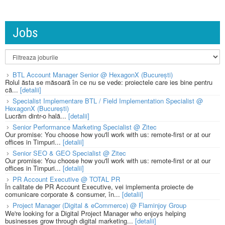
Jobs
BTL Account Manager Senior @ HexagonX (București)
Rolul ăsta se măsoară în ce nu se vede: proiectele care ies bine pentru
că...
[detalii]
Specialist Implementare BTL / Field Implementation Specialist @
HexagonX (București)
Lucrăm dintr-o hală...
[detalii]
Senior Performance Marketing Specialist @ Zitec
Our promise: You choose how you'll work with us: remote-first or at our
offices in Timpuri...
[detalii]
Senior SEO & GEO Specialist @ Zitec
Our promise: You choose how you'll work with us: remote-first or at our
offices in Timpuri...
[detalii]
PR Account Executive @ TOTAL PR
În calitate de PR Account Executive, vei implementa proiecte de
comunicare corporate & consumer, în...
[detalii]
Project Manager (Digital & eCommerce) @ Flaminjoy Group
We're looking for a Digital Project Manager who enjoys helping
businesses grow through digital marketing...
[detalii]