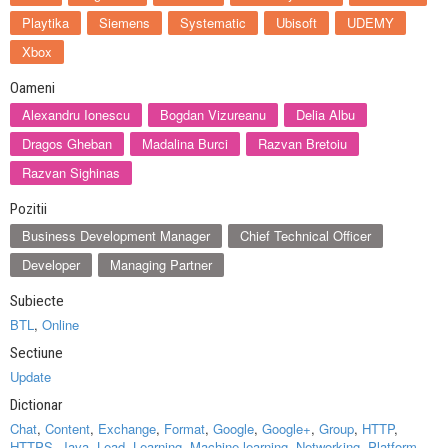
Playtika
Siemens
Systematic
Ubisoft
UDEMY
Xbox
Oameni
Alexandru Ionescu
Bogdan Vizureanu
Delia Albu
Dragos Gheban
Madalina Burci
Razvan Bretoiu
Razvan Sighinas
Pozitii
Business Development Manager
Chief Technical Officer
Developer
Managing Partner
Subiecte
BTL
,
Online
Sectiune
Update
Dictionar
Chat
,
Content
,
Exchange
,
Format
,
Google
,
Google+
,
Group
,
HTTP
,
HTTPS
,
Java
,
Lead
,
Learning
,
Machine learning
,
Networking
,
Platform
,