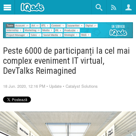
Peste 6000 de participanți la cel mai
complex eveniment IT virtual,
DevTalks Reimagined
18 Jun. 2020, 12:16 PM
•
Update
•
Catalyst Solutions