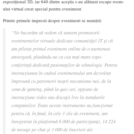
expozițional 3D, iar 640 dintre aceștia s-au alăturat escape room-
ului virtual creat special pentru eveniment.
Printre primele impresii despre eveniment se numără:
“
Ne bucurăm să vedem că suntem promotorii
evenimentelor virtuale dedicate comunității IT și că
am pilotat primul eveniment online de o asemenea
anvergură, plasându-ne ca cea mai mare expo-
conferință dedicată pasionaților de tehnologie. Pentru
interacțiunea în cadrul evenimentului am dezvoltat
împreună cu partenerii noștri mecanisme noi, de la
zona de gaming, până la quiz-uri, opțiune de
interacțiune video sau discuții live la standurile
companiilor. Toate aceste instrumente au funcționat
pentru că, în final, în cele 3 zile de eveniment, am
înregistrat în platformă 6 000 de participanți, 14 224
de mesaje pe chat și 3 000 de înscrieri ale