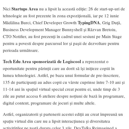
Startups Area
Nici
nu a lipsit la această ediție: 26 de start-up-uri de
tehnologie au fost prezente în zona expozițională, iar pe 12 iunie
TypingDNA
Mădălina Burci, Chief Developer Growth
, Grig Duță,
Business Development Manager Bunnyshell și Răzvan Bretoiu,
CTO Notifier, au fost prezenți în cadrul unei sesiuni pe Main Stage
pentru a povesti despre parcursul lor și pașii de dezvoltare pentru
perioada următoare.
Tech Edu Area sponsorizată de Logiscool
a reprezentat o
oportunitate pentru părinții care au dorit să își inițieze copiii în
lumea tehnologiei. Astfel, pe baza unui formular de pre-înscriere,
135 de participanți au adus copii cu vârste cuprinse între 7-10 ani și
11-14 ani în spațiul virtual special creat pentru ei, unde timp de 3
zile au putut accesa 6 ateliere despre noțiuni de bază în programare,
digital content, programare de jocuri și multe altele.
Astfel, organizatorii și partenerii acestei ediții au creat împreună un
spațiu virtual din care nu a lipsit interacțiunea și diversitatea
activităților pe toată durata celor 3 zile. DevTalks Reimagined a