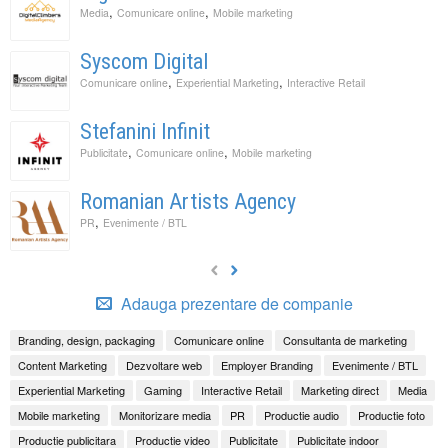
,
,
Media
Comunicare online
Mobile marketing
Syscom Digital
,
,
Comunicare online
Experiential Marketing
Interactive Retail
Stefanini Infinit
,
,
Publicitate
Comunicare online
Mobile marketing
Romanian Artists Agency
,
PR
Evenimente / BTL
Adauga prezentare de companie
Branding, design, packaging
Comunicare online
Consultanta de marketing
Content Marketing
Dezvoltare web
Employer Branding
Evenimente / BTL
Experiential Marketing
Gaming
Interactive Retail
Marketing direct
Media
Mobile marketing
Monitorizare media
PR
Productie audio
Productie foto
Productie publicitara
Productie video
Publicitate
Publicitate indoor