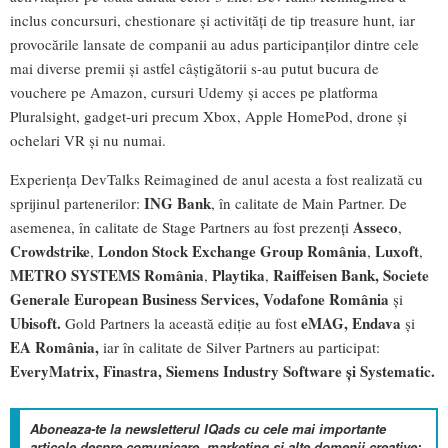
inclus concursuri, chestionare și activități de tip treasure hunt, iar
provocările lansate de companii au adus participanților dintre cele
mai diverse premii și astfel câștigătorii s-au putut bucura de
vouchere pe Amazon, cursuri Udemy și acces pe platforma
Pluralsight, gadget-uri precum Xbox, Apple HomePod, drone și
ochelari VR și nu numai.
Experiența DevTalks Reimagined de anul acesta a fost realizată cu
ING Bank
sprijinul partenerilor:
, în calitate de Main Partner. De
Asseco
asemenea, în calitate de Stage Partners au fost prezenți
,
Crowdstrike
London Stock Exchange Group România
Luxoft
,
,
,
METRO SYSTEMS România
Playtika
Raiffeisen Bank,
Societe
,
,
Generale European Business Services, Vodafone
România
și
Ubisoft.
eMAG, Endava
Gold Partners la această ediție au fost
și
EA România,
iar în calitate de Silver Partners au participat:
EveryMatrix, Finastra, Siemens Industry Software și Systematic.
Aboneaza-te la newsletterul IQads cu cele mai importante
articole despre comunicare, marketing si alte domenii creative: