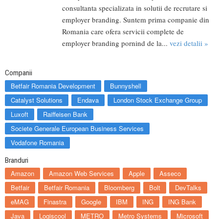
consultanta specializata in solutii de recrutare si
employer branding. Suntem prima companie din
Romania care ofera servicii complete de
employer branding pornind de la...
vezi detalii »
Companii
Betfair Romania Development
Bunnyshell
Catalyst Solutions
Endava
London Stock Exchange Group
Luxoft
Raiffeisen Bank
Societe Generale European Business Services
Vodafone Romania
Branduri
Amazon
Amazon Web Services
Apple
Asseco
Betfair
Betfair Romania
Bloomberg
Bolt
DevTalks
eMAG
Finastra
Google
IBM
ING
ING Bank
Java
Logiscool
METRO
Metro Systems
Microsoft