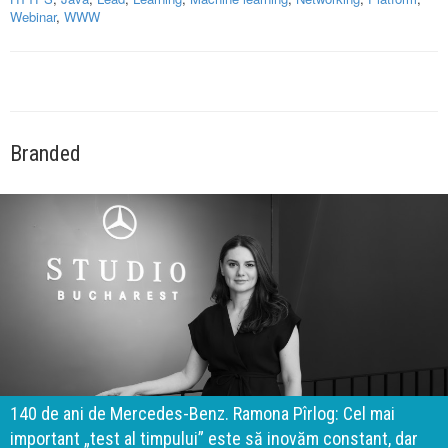
Webinar
,
WWW
Branded
140 de ani de Mercedes-Benz. Ramona Pîrlog: Cel mai
important „test al timpului” este să inovăm constant, dar