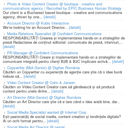
Photo & Video Content Creator @ boutique - creative and
communications agency | Recruited by EPIC Business Human Strategy
Our client is a Bucharest based boutique - creative and communications
agency, driven by one...
[detalii]
Account Director @ Kubis Interactive
We’re looking for an Account Director...
[detalii]
Media Relations Specialist @ Confident Communications
RESPONSABILITĂȚI Crearea și implementarea hands-on a strategiilor de
presă Redactarea de conținut editorial: comunicate de presă, interviuri,...
[detalii]
PR Manager @ Confident Communications
RESPONSABILITĂȚI Creare și implementare hands-on a strategiilor de
comunicare integrată pentru clienți B2B & B2C Implicare activă...
[detalii]
Copywriter (Mid–Senior) @ Digitas România
Căutăm un Copywriter cu experiență de agenție care știe că o idee bună
trebuie să...
[detalii]
Video Content Creator @ Cohn & Jansen
Căutăm un Video Content Creator care să gândească și să producă
content pentru unele dintre...
[detalii]
Art Director (Mid–Senior) @ Digitas România
Căutăm un Art Director care știe că e tare când o idee arată bine, dar...
[detalii]
Social Media Specialist wanted @ Internet Corp
Ești pasionat(ă) de social media, content creation și tendințele digitale?
Ai un ochi format pentru...
[detalii]
Social Media Art Director @ pastel