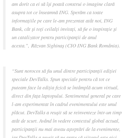
am dorit ca ei să își poată construi o imagine clară
asupra tot ce înseamnă ING. Sperăm ca toate
informațiile pe care le-am prezentat atât noi, ING
Bank, cât și toți ceilalți invitați, să fie o inspirație și
un catalizator pentru participanții de anul
acesta.”,
Răzvan Sighinaș (CIO ING Bank România).
“
Sunt norocos să fiu unul dintre participanții ediției
speciale DevTalks. Spun speciale pentru că tot ce
puteam face la ediția fizică se întâmplă acum virtual,
direct din fața laptopului. Sentimentul general pe care
l-am experimentat în cadrul evenimentului este unul
plăcut. DevTalks a reușit să se reinventeze într-un timp
atât de scurt. Având în vedere contextul global actual,
participanții nu mai aveau așteptări de la evenimente,
iar DevTalks a reușit să ne arate că viitorul este aici.