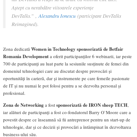
Aștept cu nerabdăre viitoarele experiențe
DevTalks.”
,
Alexandru Ionescu
(participant DevTalks
Reimagined).
Women in Technology sponsorizată de Betfair
Zona dedicată
Romania Development
a oferit participanților 6 webinarii, iar peste
700 de participanți au luat parte la sesiunile susținute de femei din
domeniul tehnologiei care au discutat despre provocări și
oportunități în carieră, dar și instrumente pe care femeile pasionate
de IT și nu numai le pot folosi pentru a se dezvolta personal și
profesional.
Zona de Networking
sponsorizată de
IRON sheep TECH
a fost
,
iar alături de participanți a fost co-fondatorul Barry O`Moore care a
povestit despre ce înseamnă să fii antreprenor pentru un start-up de
tehnologie, dar și ce decizii și provocări a întâmpinat în dezvoltarea
business-ului său.