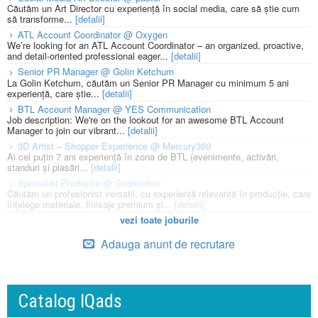
Căutăm un Art Director cu experiență în social media, care să știe cum
să transforme...
[detalii]
ATL Account Coordinator @ Oxygen
We’re looking for an ATL Account Coordinator – an organized, proactive,
and detail-oriented professional eager...
[detalii]
Senior PR Manager @ Golin Ketchum
La Golin Ketchum, căutăm un Senior PR Manager cu minimum 5 ani
experiență, care știe...
[detalii]
BTL Account Manager @ YES Communication
Job description: We're on the lookout for an awesome BTL Account
Manager to join our vibrant...
[detalii]
3D Artist – Shopper Experience @ Mercury360
Ai cel puțin 7 ani experiență în zona de BTL (evenimente, activări,
standuri și plasări...
[detalii]
Specialist Productie @ Godmother
Căutăm un profesionist versatil, cu experiență relevantă în producție, care
înțelege materiale, finisaje premium și...
[detalii]
vezi toate joburile
Adauga anunt de recrutare
Catalog IQads