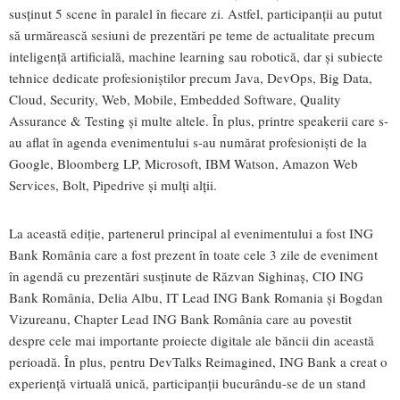
susținut 5 scene în paralel în fiecare zi. Astfel, participanții au putut
să urmărească sesiuni de prezentări pe teme de actualitate precum
inteligență artificială, machine learning sau robotică, dar și subiecte
tehnice dedicate profesioniștilor precum Java, DevOps, Big Data,
Cloud, Security, Web, Mobile, Embedded Software, Quality
Assurance & Testing și multe altele. În plus, printre speakerii care s-
au aflat în agenda evenimentului s-au numărat profesioniști de la
Google, Bloomberg LP, Microsoft, IBM Watson, Amazon Web
Services, Bolt, Pipedrive și mulți alții.
La această ediție, partenerul principal al evenimentului a fost ING
Bank România care a fost prezent în toate cele 3 zile de eveniment
în agendă cu prezentări susținute de Răzvan Sighinaș, CIO ING
Bank România, Delia Albu, IT Lead ING Bank Romania și Bogdan
Vizureanu, Chapter Lead ING Bank România care au povestit
despre cele mai importante proiecte digitale ale băncii din această
perioadă. În plus, pentru DevTalks Reimagined, ING Bank a creat o
experiență virtuală unică, participanții bucurându-se de un stand