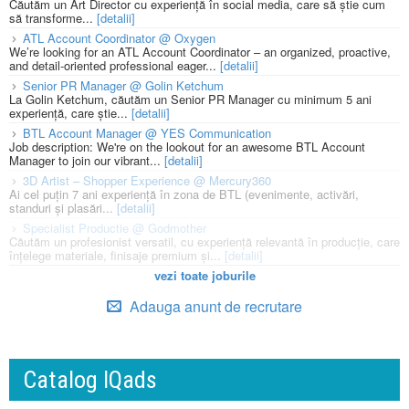
Căutăm un Art Director cu experiență în social media, care să știe cum
să transforme...
[detalii]
ATL Account Coordinator @ Oxygen
We’re looking for an ATL Account Coordinator – an organized, proactive,
and detail-oriented professional eager...
[detalii]
Senior PR Manager @ Golin Ketchum
La Golin Ketchum, căutăm un Senior PR Manager cu minimum 5 ani
experiență, care știe...
[detalii]
BTL Account Manager @ YES Communication
Job description: We're on the lookout for an awesome BTL Account
Manager to join our vibrant...
[detalii]
3D Artist – Shopper Experience @ Mercury360
Ai cel puțin 7 ani experiență în zona de BTL (evenimente, activări,
standuri și plasări...
[detalii]
Specialist Productie @ Godmother
Căutăm un profesionist versatil, cu experiență relevantă în producție, care
înțelege materiale, finisaje premium și...
[detalii]
vezi toate joburile
Adauga anunt de recrutare
Catalog IQads