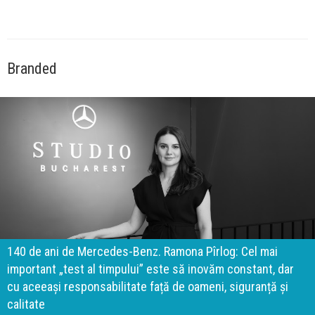
Branded
140 de ani de Mercedes-Benz. Ramona Pîrlog: Cel mai
important „test al timpului” este să inovăm constant, dar
cu aceeași responsabilitate față de oameni, siguranță și
calitate