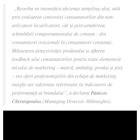
„Reverba va intensifica eficiența sampling-ului, atât
prin evaluarea conversiei consumatorilor din non-
utilizatori în utilizatori, cât și prin urmărirea
schimbării comportamentului de consum - din
consumatori ocazionali în consumatori constanți.
Măsurarea atractivității produsului și aflarea
feedback-ului consumatorilor pentru toate elementele
mixului de marketing – marcă, ambalaj, produs și preț
– vor oferi profesioniștilor din echipa de marketing
insight-uri valoroase referitoare la indicatorii de
performanță ai brandului”, a declarat
Panicos
Christopoulos
(Managing Director 360insights).