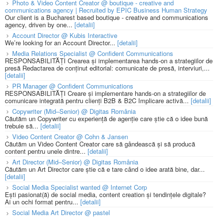
Photo & Video Content Creator @ boutique - creative and
communications agency | Recruited by EPIC Business Human Strategy
Our client is a Bucharest based boutique - creative and communications
agency, driven by one...
[detalii]
Account Director @ Kubis Interactive
We’re looking for an Account Director...
[detalii]
Media Relations Specialist @ Confident Communications
RESPONSABILITĂȚI Crearea și implementarea hands-on a strategiilor de
presă Redactarea de conținut editorial: comunicate de presă, interviuri,...
[detalii]
PR Manager @ Confident Communications
RESPONSABILITĂȚI Creare și implementare hands-on a strategiilor de
comunicare integrată pentru clienți B2B & B2C Implicare activă...
[detalii]
Copywriter (Mid–Senior) @ Digitas România
Căutăm un Copywriter cu experiență de agenție care știe că o idee bună
trebuie să...
[detalii]
Video Content Creator @ Cohn & Jansen
Căutăm un Video Content Creator care să gândească și să producă
content pentru unele dintre...
[detalii]
Art Director (Mid–Senior) @ Digitas România
Căutăm un Art Director care știe că e tare când o idee arată bine, dar...
[detalii]
Social Media Specialist wanted @ Internet Corp
Ești pasionat(ă) de social media, content creation și tendințele digitale?
Ai un ochi format pentru...
[detalii]
Social Media Art Director @ pastel