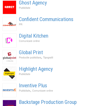
Ghost Agency
Publicitate
Confident Communications
PR
Digital Kitchen
Comunicare online
Global Print
,
Productie publicitara
Tipografii
Highlight Agency
Publicitate
Inventive Plus
,
Publicitate
Comunicare online
Backstage Production Group