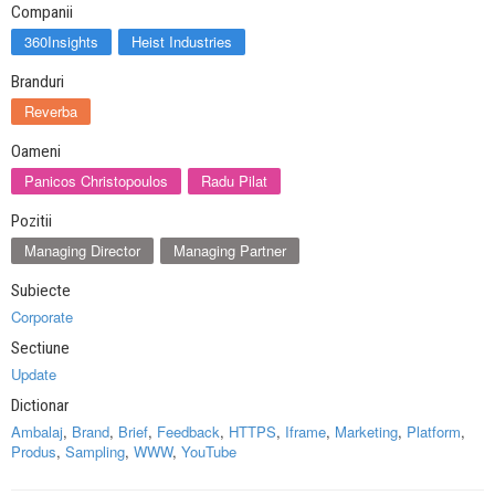
Companii
360Insights
Heist Industries
Branduri
Reverba
Oameni
Panicos Christopoulos
Radu Pilat
Pozitii
Managing Director
Managing Partner
Subiecte
Corporate
Sectiune
Update
Dictionar
Ambalaj
,
Brand
,
Brief
,
Feedback
,
HTTPS
,
Iframe
,
Marketing
,
Platform
,
Produs
,
Sampling
,
WWW
,
YouTube