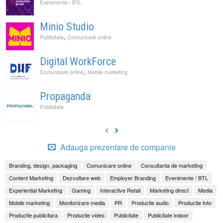
Evenimente / BTL
Minio Studio
,
Publicitate
Comunicare online
Digital WorkForce
,
Comunicare online
Mobile marketing
Propaganda
Publicitate
Adauga prezentare de companie
Branding, design, packaging
Comunicare online
Consultanta de marketing
Content Marketing
Dezvoltare web
Employer Branding
Evenimente / BTL
Experiential Marketing
Gaming
Interactive Retail
Marketing direct
Media
Mobile marketing
Monitorizare media
PR
Productie audio
Productie foto
Productie publicitara
Productie video
Publicitate
Publicitate indoor