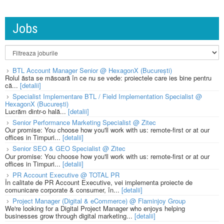
Jobs
BTL Account Manager Senior @ HexagonX (București)
Rolul ăsta se măsoară în ce nu se vede: proiectele care ies bine pentru
că...
[detalii]
Specialist Implementare BTL / Field Implementation Specialist @
HexagonX (București)
Lucrăm dintr-o hală...
[detalii]
Senior Performance Marketing Specialist @ Zitec
Our promise: You choose how you'll work with us: remote-first or at our
offices in Timpuri...
[detalii]
Senior SEO & GEO Specialist @ Zitec
Our promise: You choose how you'll work with us: remote-first or at our
offices in Timpuri...
[detalii]
PR Account Executive @ TOTAL PR
În calitate de PR Account Executive, vei implementa proiecte de
comunicare corporate & consumer, în...
[detalii]
Project Manager (Digital & eCommerce) @ Flaminjoy Group
We're looking for a Digital Project Manager who enjoys helping
businesses grow through digital marketing...
[detalii]