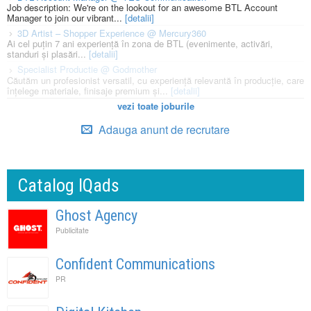
Job description: We're on the lookout for an awesome BTL Account
Manager to join our vibrant...
[detalii]
3D Artist – Shopper Experience @ Mercury360
Ai cel puțin 7 ani experiență în zona de BTL (evenimente, activări,
standuri și plasări...
[detalii]
Specialist Productie @ Godmother
Căutăm un profesionist versatil, cu experiență relevantă în producție, care
înțelege materiale, finisaje premium și...
[detalii]
vezi toate joburile
Adauga anunt de recrutare
Catalog IQads
Ghost Agency
Publicitate
Confident Communications
PR