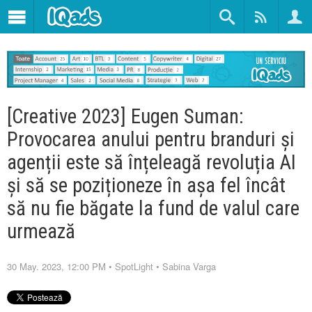
[Creative 2023] Eugen Suman:
Provocarea anului pentru branduri și
agenții este să înțeleagă revoluția AI
și să se poziționeze în așa fel încât
să nu fie băgate la fund de valul care
urmează
30 May. 2023, 12:00 PM
•
SpotLight
•
Sabina Varga