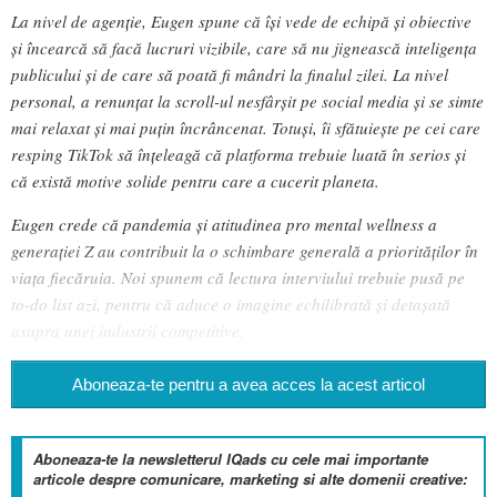
La nivel de agenție, Eugen spune că își vede de echipă și obiective
și încearcă să facă lucruri vizibile, care să nu jignească inteligența
publicului și de care să poată fi mândri la finalul zilei. La nivel
personal, a renunțat la scroll-ul nesfârșit pe social media și se simte
mai relaxat și mai puțin încrâncenat. Totuși, îi sfătuiește pe cei care
resping TikTok să înțeleagă că platforma trebuie luată în serios și
că există motive solide pentru care a cucerit planeta.
Eugen crede că pandemia și atitudinea pro mental wellness a
generației Z au contribuit la o schimbare generală a priorităților în
viața fiecăruia. Noi spunem că lectura interviului trebuie pusă pe
to-do list azi, pentru că aduce o imagine echilibrată și detașată
asupra unei industrii competitive.
Aboneaza-te pentru a avea acces la acest articol
Aboneaza-te la newsletterul IQads cu cele mai importante
articole despre comunicare, marketing si alte domenii creative: