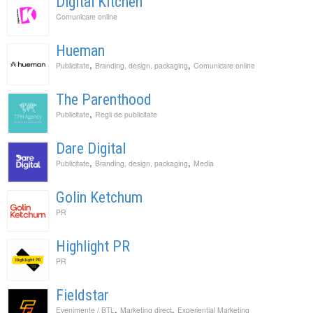
Digital Kitchen
Comunicare online
Hueman
,
,
Publicitate
Branding, design, packaging
Comunicare online
The Parenthood
,
Publicitate
Regii de publicitate
Dare Digital
,
,
Publicitate
Branding, design, packaging
Media
Golin Ketchum
PR
Highlight PR
PR
Fieldstar
,
,
Evenimente / BTL
Marketing direct
Experiential Marketing