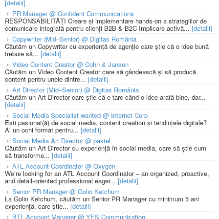
[detalii]
PR Manager @ Confident Communications
RESPONSABILITĂȚI Creare și implementare hands-on a strategiilor de
comunicare integrată pentru clienți B2B & B2C Implicare activă...
[detalii]
Copywriter (Mid–Senior) @ Digitas România
Căutăm un Copywriter cu experiență de agenție care știe că o idee bună
trebuie să...
[detalii]
Video Content Creator @ Cohn & Jansen
Căutăm un Video Content Creator care să gândească și să producă
content pentru unele dintre...
[detalii]
Art Director (Mid–Senior) @ Digitas România
Căutăm un Art Director care știe că e tare când o idee arată bine, dar...
[detalii]
Social Media Specialist wanted @ Internet Corp
Ești pasionat(ă) de social media, content creation și tendințele digitale?
Ai un ochi format pentru...
[detalii]
Social Media Art Director @ pastel
Căutăm un Art Director cu experiență în social media, care să știe cum
să transforme...
[detalii]
ATL Account Coordinator @ Oxygen
We’re looking for an ATL Account Coordinator – an organized, proactive,
and detail-oriented professional eager...
[detalii]
Senior PR Manager @ Golin Ketchum
La Golin Ketchum, căutăm un Senior PR Manager cu minimum 5 ani
experiență, care știe...
[detalii]
BTL Account Manager @ YES Communication