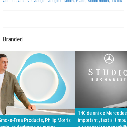
Content
,
Creative
,
Google
,
Google+
,
Media
,
Place
,
Social media
,
TikTok
Branded
140 de ani de Mercedes-Benz. Ramona Pîrlog: Cel mai
important „test al timpului” este să inovăm constant, dar