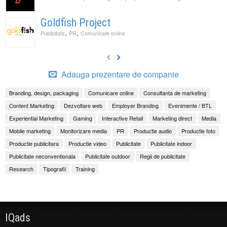
Goldfish Project
,
,
Publicitate
PR
Comunicare online
Adauga prezentare de companie
Branding, design, packaging
Comunicare online
Consultanta de marketing
Content Marketing
Dezvoltare web
Employer Branding
Evenimente / BTL
Experiential Marketing
Gaming
Interactive Retail
Marketing direct
Media
Mobile marketing
Monitorizare media
PR
Productie audio
Productie foto
Productie publicitara
Productie video
Publicitate
Publicitate indoor
Publicitate neconventionala
Publicitate outdoor
Regii de publicitate
Research
Tipografii
Training
IQads