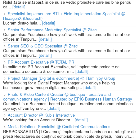
Rolul ăsta se măsoară în ce nu se vede: proiectele care ies bine pentru
că...
[detalii]
Specialist Implementare BTL / Field Implementation Specialist @
HexagonX (București)
Lucrăm dintr-o hală...
[detalii]
Senior Performance Marketing Specialist @ Zitec
Our promise: You choose how you'll work with us: remote-first or at our
offices in Timpuri...
[detalii]
Senior SEO & GEO Specialist @ Zitec
Our promise: You choose how you'll work with us: remote-first or at our
offices in Timpuri...
[detalii]
PR Account Executive @ TOTAL PR
În calitate de PR Account Executive, vei implementa proiecte de
comunicare corporate & consumer, în...
[detalii]
Project Manager (Digital & eCommerce) @ Flaminjoy Group
We're looking for a Digital Project Manager who enjoys helping
businesses grow through digital marketing...
[detalii]
Photo & Video Content Creator @ boutique - creative and
communications agency | Recruited by EPIC Business Human Strategy
Our client is a Bucharest based boutique - creative and communications
agency, driven by one...
[detalii]
Account Director @ Kubis Interactive
We’re looking for an Account Director...
[detalii]
Media Relations Specialist @ Confident Communications
RESPONSABILITĂȚI Crearea și implementarea hands-on a strategiilor de
presă Redactarea de conținut editorial: comunicate de presă, interviuri,...