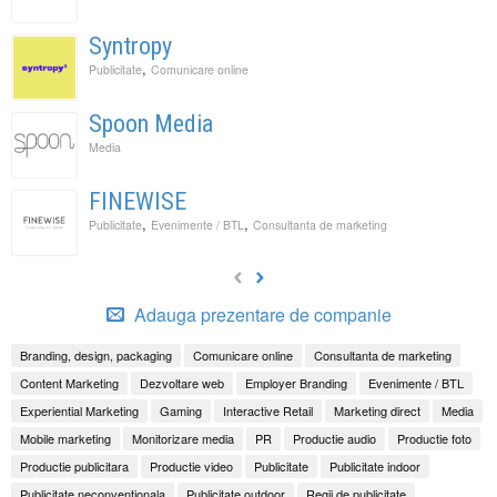
Syntropy
,
Publicitate
Comunicare online
Spoon Media
Media
FINEWISE
,
,
Publicitate
Evenimente / BTL
Consultanta de marketing
Adauga prezentare de companie
Branding, design, packaging
Comunicare online
Consultanta de marketing
Content Marketing
Dezvoltare web
Employer Branding
Evenimente / BTL
Experiential Marketing
Gaming
Interactive Retail
Marketing direct
Media
Mobile marketing
Monitorizare media
PR
Productie audio
Productie foto
Productie publicitara
Productie video
Publicitate
Publicitate indoor
Publicitate neconventionala
Publicitate outdoor
Regii de publicitate