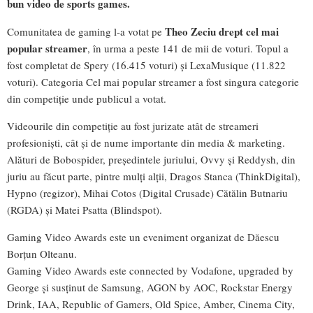
bun video de sports games.
Theo Zeciu
drept cel mai
Comunitatea de gaming l-a votat pe
popular streamer
, în urma a peste 141 de mii de voturi. Topul a
fost completat de Spery (16.415 voturi) și LexaMusique (11.822
voturi). Categoria Cel mai popular streamer a fost singura categorie
din competiție unde publicul a votat.
Videourile din competiție au fost jurizate atât de streameri
profesioniști, cât și de nume importante din media & marketing.
Alături de Bobospider, președintele juriului, Ovvy și Reddysh, din
juriu au făcut parte, pintre mulți alții, Dragos Stanca (ThinkDigital),
Hypno (regizor), Mihai Cotos (Digital Crusade) Cătălin Butnariu
(RGDA) și Matei Psatta (Blindspot).
Gaming Video Awards este un eveniment organizat de Dăescu
Borțun Olteanu.
Gaming Video Awards este connected by Vodafone, upgraded by
George și susținut de Samsung, AGON by AOC, Rockstar Energy
Drink, IAA, Republic of Gamers, Old Spice, Amber, Cinema City,