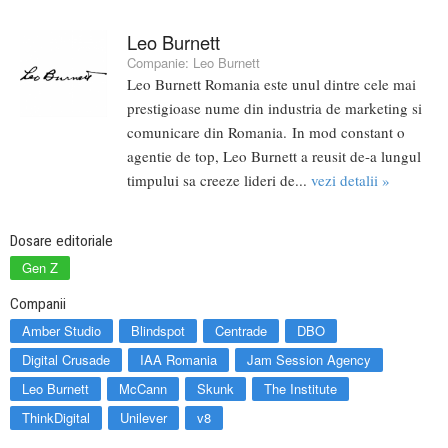
Leo Burnett
Companie:
Leo Burnett
Leo Burnett Romania este unul dintre cele mai
prestigioase nume din industria de marketing si
comunicare din Romania. In mod constant o
agentie de top, Leo Burnett a reusit de-a lungul
timpului sa creeze lideri de...
vezi detalii »
Dosare editoriale
Gen Z
Companii
Amber Studio
Blindspot
Centrade
DBO
Digital Crusade
IAA Romania
Jam Session Agency
Leo Burnett
McCann
Skunk
The Institute
ThinkDigital
Unilever
v8