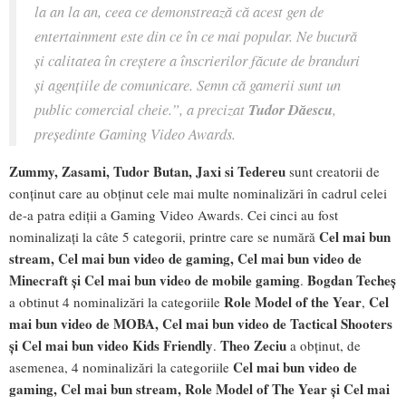
la an la an, ceea ce demonstrează că acest gen de
entertainment este din ce în ce mai popular. Ne bucură
și calitatea în creștere a înscrierilor făcute de branduri
și agențiile de comunicare. Semn că gamerii sunt un
public comercial cheie.”, a precizat
Tudor Dăescu
,
președinte Gaming Video Awards.
Zummy, Zasami, Tudor Butan, Jaxi si Tedereu
sunt creatorii de
conținut care au obținut cele mai multe nominalizări în cadrul celei
de-a patra ediții a Gaming Video Awards. Cei cinci au fost
Cel mai bun
nominalizați la câte 5 categorii, printre care se numără
stream, Cel mai bun video de gaming, Cel mai bun video de
Minecraft și Cel mai bun video de mobile gaming
Bogdan Techeș
.
Role Model of the Year
Cel
a obtinut 4 nominalizări la categoriile
,
mai bun video de MOBA, Cel mai bun video de Tactical Shooters
și Cel mai bun video Kids Friendly
Theo Zeciu
.
a obținut, de
Cel mai bun video de
asemenea, 4 nominalizări la categoriile
gaming, Cel mai bun stream, Role Model of The Year și Cel mai