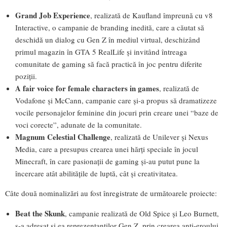
Grand Job Experience
, realizată de Kaufland împreună cu v8
Interactive, o campanie de branding inedită, care a căutat să
deschidă un dialog cu Gen Z în mediul virtual, deschizând
primul magazin în GTA 5 RealLife și invitând întreaga
comunitate de gaming să facă practică în joc pentru diferite
poziții.
A fair voice for female characters in games
, realizată de
Vodafone și McCann, campanie care și-a propus să dramatizeze
vocile personajelor feminine din jocuri prin creare unei “baze de
voci corecte”, adunate de la comunitate.
Magnum Celestial Challenge
, realizată de Unilever și Nexus
Media, care a presupus crearea unei hărți speciale în jocul
Minecraft, în care pasionații de gaming și-au putut pune la
încercare atât abilitățile de luptă, cât și creativitatea.
Câte două nominalizări au fost înregistrate de următoarele proiecte:
Beat the Skunk
, campanie realizată de Old Spice și Leo Burnett,
s-a adresat și ea reprezentanților Gen Z, prin crearea anti-eroului