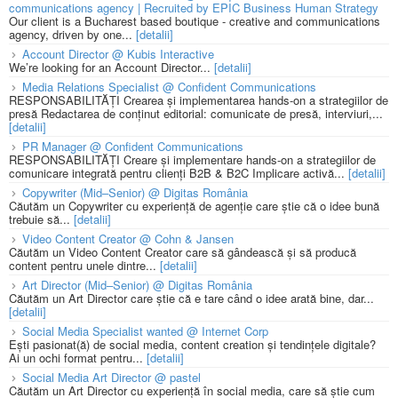
communications agency | Recruited by EPIC Business Human Strategy
Our client is a Bucharest based boutique - creative and communications
agency, driven by one...
[detalii]
Account Director @ Kubis Interactive
We’re looking for an Account Director...
[detalii]
Media Relations Specialist @ Confident Communications
RESPONSABILITĂȚI Crearea și implementarea hands-on a strategiilor de
presă Redactarea de conținut editorial: comunicate de presă, interviuri,...
[detalii]
PR Manager @ Confident Communications
RESPONSABILITĂȚI Creare și implementare hands-on a strategiilor de
comunicare integrată pentru clienți B2B & B2C Implicare activă...
[detalii]
Copywriter (Mid–Senior) @ Digitas România
Căutăm un Copywriter cu experiență de agenție care știe că o idee bună
trebuie să...
[detalii]
Video Content Creator @ Cohn & Jansen
Căutăm un Video Content Creator care să gândească și să producă
content pentru unele dintre...
[detalii]
Art Director (Mid–Senior) @ Digitas România
Căutăm un Art Director care știe că e tare când o idee arată bine, dar...
[detalii]
Social Media Specialist wanted @ Internet Corp
Ești pasionat(ă) de social media, content creation și tendințele digitale?
Ai un ochi format pentru...
[detalii]
Social Media Art Director @ pastel
Căutăm un Art Director cu experiență în social media, care să știe cum