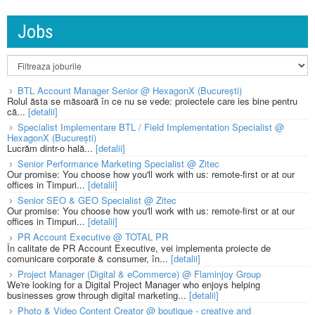
Jobs
BTL Account Manager Senior @ HexagonX (București)
Rolul ăsta se măsoară în ce nu se vede: proiectele care ies bine pentru
că...
[detalii]
Specialist Implementare BTL / Field Implementation Specialist @
HexagonX (București)
Lucrăm dintr-o hală...
[detalii]
Senior Performance Marketing Specialist @ Zitec
Our promise: You choose how you'll work with us: remote-first or at our
offices in Timpuri...
[detalii]
Senior SEO & GEO Specialist @ Zitec
Our promise: You choose how you'll work with us: remote-first or at our
offices in Timpuri...
[detalii]
PR Account Executive @ TOTAL PR
În calitate de PR Account Executive, vei implementa proiecte de
comunicare corporate & consumer, în...
[detalii]
Project Manager (Digital & eCommerce) @ Flaminjoy Group
We're looking for a Digital Project Manager who enjoys helping
businesses grow through digital marketing...
[detalii]
Photo & Video Content Creator @ boutique - creative and