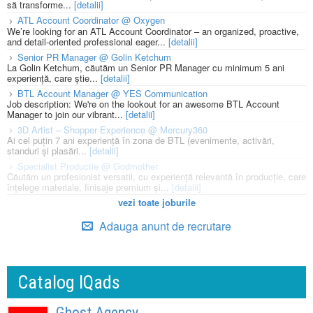
să transforme...
[detalii]
ATL Account Coordinator @ Oxygen
We’re looking for an ATL Account Coordinator – an organized, proactive,
and detail-oriented professional eager...
[detalii]
Senior PR Manager @ Golin Ketchum
La Golin Ketchum, căutăm un Senior PR Manager cu minimum 5 ani
experiență, care știe...
[detalii]
BTL Account Manager @ YES Communication
Job description: We're on the lookout for an awesome BTL Account
Manager to join our vibrant...
[detalii]
3D Artist – Shopper Experience @ Mercury360
Ai cel puțin 7 ani experiență în zona de BTL (evenimente, activări,
standuri și plasări...
[detalii]
Specialist Productie @ Godmother
Căutăm un profesionist versatil, cu experiență relevantă în producție, care
înțelege materiale, finisaje premium și...
[detalii]
vezi toate joburile
Adauga anunt de recrutare
Catalog IQads
Ghost Agency