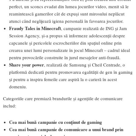
perfect, un sconcs evadat din lumea jocurilor video, menit să le
reamintească gamerilor cât de expuși sunt mirosului neplăcut
atunci când neglijează igiena personală în favoarea jocurilor.
Fraudy Tales in Minecraft
, campanie realizată de ING și Jam
Session Agency, și-a propus să informeze adolescenții despre
capcanele și pericolele escrocheriilor din spațiul online prin
crearea unei lumi personalizate în jocul Minecraft – cadrul ideal
pentru provocările construite în jurul mesajelor anti-fraudă.
Share your power
, realizată de Samsung și Cheil Centrade, o
platformă dedicată pentru promovarea egalității de gen în gaming
și pentru a inspira femeile care aspiră la o carieră în acest
domeniu.
Categoriile care premiază brandurile și agențiile de comunicare
includ:
Cea mai bună campanie cu conținut de gaming
Cea mai bună campanie de comunicare a unui brand prin