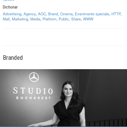
Dictionar
Advertising
,
Agency
,
AOC
,
Brand
,
Cinema
,
Evenimente speciale
,
HTTP
,
Mall
,
Marketing
,
Media
,
Platform
,
Public
,
Share
,
WWW
Branded