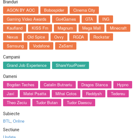
Branduri
AGON BY AOC
Bobospider
Cinema City
Gaming Video Awards
Go4Games
GTA
ING
Kaufland
KISS Fm
Magnum
Mega Mall
Minecraft
Nexus
Old Spice
Ovvy
RGDA
Rockstar
Samsung
Vodafone
ZaSami
Campanii
Grand Job Experience
ShareYourPower
Oameni
Bogdan Teches
Catalin Butnariu
Dragos Stanca
Hypno
Jaxi
Matei Psatta
Mihai Cotos
Reddysh
Tedereu
Theo Zeciu
Tudor Butan
Tudor Daescu
Subiecte
BTL
,
Online
Sectiune
Update