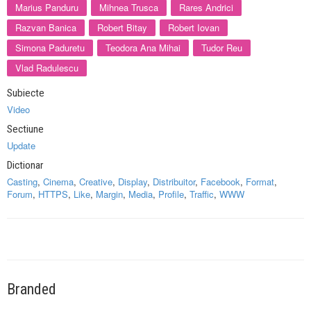
Marius Panduru
Mihnea Trusca
Rares Andrici
Razvan Banica
Robert Bitay
Robert Iovan
Simona Paduretu
Teodora Ana Mihai
Tudor Reu
Vlad Radulescu
Subiecte
Video
Sectiune
Update
Dictionar
Casting
,
Cinema
,
Creative
,
Display
,
Distribuitor
,
Facebook
,
Format
,
Forum
,
HTTPS
,
Like
,
Margin
,
Media
,
Profile
,
Traffic
,
WWW
Branded