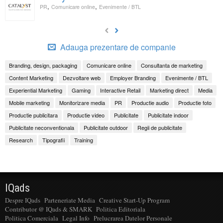
,
,
PR
Comunicare online
Evenimente / BTL
Adauga prezentare de companie
Branding, design, packaging
Comunicare online
Consultanta de marketing
Content Marketing
Dezvoltare web
Employer Branding
Evenimente / BTL
Experiential Marketing
Gaming
Interactive Retail
Marketing direct
Media
Mobile marketing
Monitorizare media
PR
Productie audio
Productie foto
Productie publicitara
Productie video
Publicitate
Publicitate indoor
Publicitate neconventionala
Publicitate outdoor
Regii de publicitate
Research
Tipografii
Training
IQads
Despre IQads
Parteneriate Media
Creative Start-Up Program
Contributor @ IQads & SMARK
Politica Editoriala
Politica Comerciala
Legal Info
Prelucrarea Datelor Personale