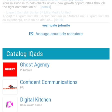
Your mission is to help clients unlock new growth opportunities through
the right combination of...
[detalii]
Expert Contabil Senior @ Elite Media United
Angajăm Expert Contabil Senior! Suntem în căutarea unui Expert Contabil
cu experiență, care să se alăture...
[detalii]
vezi toate joburile
Adauga anunt de recrutare
Catalog IQads
Ghost Agency
Publicitate
Confident Communications
PR
Digital Kitchen
Comunicare online