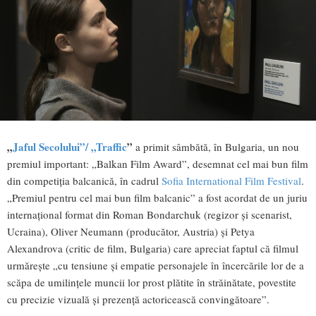
„
Jaful Secolului”/ „Traffic
”
a primit sâmbătă, în Bulgaria, un nou
premiul important: „Balkan Film Award”, desemnat cel mai bun film
din competiția balcanică, în cadrul
Sofia International Film Festival
.
„Premiul pentru cel mai bun film balcanic” a fost acordat de un juriu
internațional format din Roman Bondarchuk (regizor și scenarist,
Ucraina), Oliver Neumann (producător, Austria) și Petya
Alexandrova (critic de film, Bulgaria) care apreciat faptul că filmul
urmărește „cu tensiune și empatie personajele în încercările lor de a
scăpa de umilințele muncii lor prost plătite în străinătate, povestite
cu precizie vizuală și prezență actoricească convingătoare”.