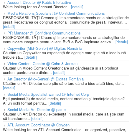
Account Director @ Kubis Interactive
We’re looking for an Account Director...
[detalii]
Media Relations Specialist @ Confident Communications
RESPONSABILITĂȚI Crearea și implementarea hands-on a strategiilor de
presă Redactarea de conținut editorial: comunicate de presă, interviuri,...
[detalii]
PR Manager @ Confident Communications
RESPONSABILITĂȚI Creare și implementare hands-on a strategiilor de
comunicare integrată pentru clienți B2B & B2C Implicare activă...
[detalii]
Copywriter (Mid–Senior) @ Digitas România
Căutăm un Copywriter cu experiență de agenție care știe că o idee bună
trebuie să...
[detalii]
Video Content Creator @ Cohn & Jansen
Căutăm un Video Content Creator care să gândească și să producă
content pentru unele dintre...
[detalii]
Art Director (Mid–Senior) @ Digitas România
Căutăm un Art Director care știe că e tare când o idee arată bine, dar...
[detalii]
Social Media Specialist wanted @ Internet Corp
Ești pasionat(ă) de social media, content creation și tendințele digitale?
Ai un ochi format pentru...
[detalii]
Social Media Art Director @ pastel
Căutăm un Art Director cu experiență în social media, care să știe cum
să transforme...
[detalii]
ATL Account Coordinator @ Oxygen
We’re looking for an ATL Account Coordinator – an organized, proactive,