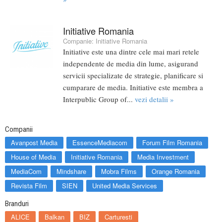
Initiative Romania
Companie:
Initiative Romania
Initiative este una dintre cele mai mari retele
independente de media din lume, asigurand
servicii specializate de strategie, planificare si
cumparare de media. Initiative este membra a
Interpublic Group of...
vezi detalii »
Companii
Avanpost Media
EssenceMediacom
Forum Film Romania
House of Media
Initiative Romania
Media Investment
MediaCom
Mindshare
Mobra Films
Orange Romania
Revista Film
SIEN
United Media Services
Branduri
ALICE
Balkan
BIZ
Carturesti