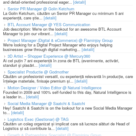
and detail-oriented professional eager...
[detalii]
Senior PR Manager @ Golin Ketchum
La Golin Ketchum, căutăm un Senior PR Manager cu minimum 5 ani
experiență, care știe...
[detalii]
BTL Account Manager @ YES Communication
Job description: We're on the lookout for an awesome BTL Account
Manager to join our vibrant...
[detalii]
Project Manager (Digital & eCommerce) @ Flaminjoy Group
We're looking for a Digital Project Manager who enjoys helping
businesses grow through digital marketing...
[detalii]
3D Artist – Shopper Experience @ Mercury360
Ai cel puțin 7 ani experiență în zona de BTL (evenimente, activări,
standuri și plasări...
[detalii]
Specialist Productie @ Godmother
Căutăm un profesionist versatil, cu experiență relevantă în producție, care
înțelege materiale, finisaje premium și...
[detalii]
Motion Designer / Video Editor @ Natural Intelligence
Founded in 2009 and 100% self-funded to this day, Natural Intelligence is
a leader in...
[detalii]
Social Media Manager @ Saatchi & Saatchi
Hey! Saatchi & Saatchi is on the lookout for a new Social Media Manager
to...
[detalii]
Logistics Exec (Gestionar) @ TAG
Căutăm un coleg organizat și implicat care să lucreze alături de Head of
Logistics și să contribuie la...
[detalii]
Growth & Partnerships Specialist @ Flaminjoy Group