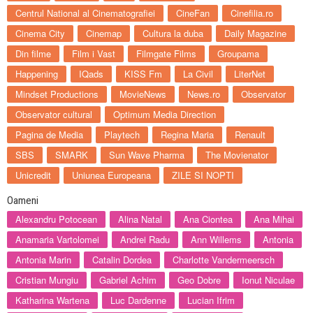
Centrul National al Cinematografiei
CineFan
Cinefilia.ro
Cinema City
Cinemap
Cultura la duba
Daily Magazine
Din filme
Film i Vast
Filmgate Films
Groupama
Happening
IQads
KISS Fm
La Civil
LiterNet
Mindset Productions
MovieNews
News.ro
Observator
Observator cultural
Optimum Media Direction
Pagina de Media
Playtech
Regina Maria
Renault
SBS
SMARK
Sun Wave Pharma
The Movienator
Unicredit
Uniunea Europeana
ZILE SI NOPTI
Oameni
Alexandru Potocean
Alina Natal
Ana Ciontea
Ana Mihai
Anamaria Vartolomei
Andrei Radu
Ann Willems
Antonia
Antonia Marin
Catalin Dordea
Charlotte Vandermeersch
Cristian Mungiu
Gabriel Achim
Geo Dobre
Ionut Niculae
Katharina Wartena
Luc Dardenne
Lucian Ifrim