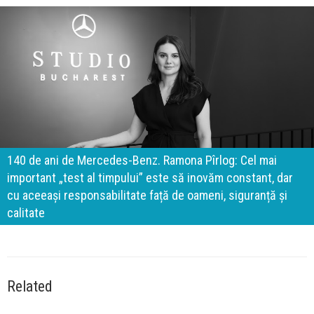
140 de ani de Mercedes-Benz. Ramona Pîrlog: Cel mai
important „test al timpului” este să inovăm constant, dar
cu aceeași responsabilitate față de oameni, siguranță și
calitate
Related