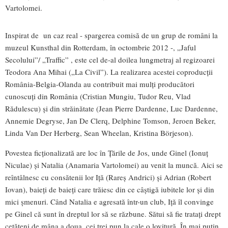
Vartolomei.
Inspirat de un caz real - spargerea comisă de un grup de români la
muzeul Kunsthal din Rotterdam, în octombrie 2012 -, „Jaful
Secolului”/ „Traffic” , este cel de-al doilea lungmetraj al regizoarei
Teodora Ana Mihai („La Civil”). La realizarea acestei coproducții
România-Belgia-Olanda au contribuit mai mulți producători
cunoscuți din România (Cristian Mungiu, Tudor Reu, Vlad
Rădulescu) și din străinătate (Jean Pierre Dardenne, Luc Dardenne,
Annemie Degryse, Jan De Clerq, Delphine Tomson, Jeroen Beker,
Linda Van Der Herberg, Sean Wheelan, Kristina Börjeson).
Povestea ficționalizată are loc în Țările de Jos, unde Ginel (Ionuț
Niculae) și Natalia (Anamaria Vartolomei) au venit la muncă. Aici se
reîntâlnesc cu consătenii lor Iță (Rareș Andrici) și Adrian (Robert
Iovan), baieți de baieți care trăiesc din ce câștigă iubitele lor și din
mici șmenuri. Când Natalia e agresată într-un club, Iță îl convinge
pe Ginel că sunt în dreptul lor să se răzbune. Sătui să fie tratați drept
cetățeni de mâna a doua, cei trei pun la cale o lovitură. În mai puțin