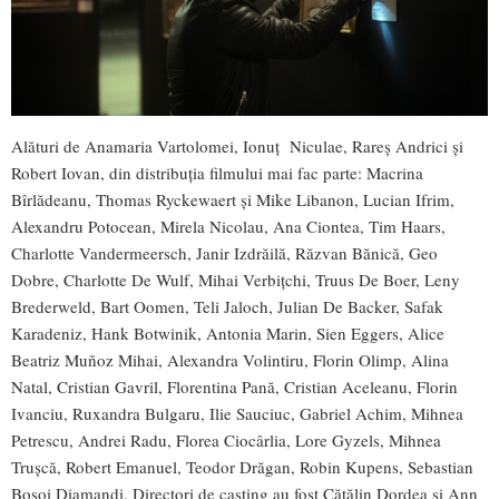
Alături de Anamaria Vartolomei, Ionuț Niculae, Rareș Andrici și
Robert Iovan, din distribuția filmului mai fac parte: Macrina
Bîrlădeanu, Thomas Ryckewaert și Mike Libanon, Lucian Ifrim,
Alexandru Potocean, Mirela Nicolau, Ana Ciontea, Tim Haars,
Charlotte Vandermeersch, Janir Izdrăilă, Răzvan Bănică, Geo
Dobre, Charlotte De Wulf, Mihai Verbițchi, Truus De Boer, Leny
Brederweld, Bart Oomen, Teli Jaloch, Julian De Backer, Safak
Karadeniz, Hank Botwinik, Antonia Marin, Sien Eggers, Alice
Beatriz Muñoz Mihai, Alexandra Volintiru, Florin Olimp, Alina
Natal, Cristian Gavril, Florentina Pană, Cristian Aceleanu, Florin
Ivanciu, Ruxandra Bulgaru, Ilie Sauciuc, Gabriel Achim, Mihnea
Petrescu, Andrei Radu, Florea Ciocârlia, Lore Gyzels, Mihnea
Trușcă, Robert Emanuel, Teodor Drăgan, Robin Kupens, Sebastian
Bosoi Diamandi. Directori de casting au fost Cătălin Dordea și Ann