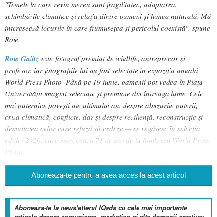
"Temele la care revin mereu sunt fragilitatea, adaptarea,
schimbările climatice și relația dintre oameni și lumea naturală. Mă
interesează locurile în care frumusețea și pericolul coexistă", spune
Roie.
Roie Galitz
este fotograf premiat de wildlife, antreprenor și
profesor, iar fotografiile lui au fost selectate în e
xpoziția anuală
World Press Photo.
Până pe 19 iunie, oamenii pot vedea în Piața
Universității imagini selectate și premiate din întreaga lume. Cele
mai puternice povești ale ultimului an, despre abuzurile puterii,
criza climatică, conflicte, dar și despre reziliență, reconstrucție și
demnitatea celor care refuză să cedeze — se regăsesc în selecția
ediției 2026, care marchează 71 de ani de la fondarea World Press
Photo.
Aboneaza-te pentru a avea acces la acest articol
Aboneaza-te la newsletterul IQads cu cele mai importante
articole despre comunicare, marketing si alte domenii creative: