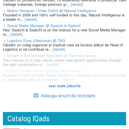
înțelege materiale, finisaje premium și...
[detalii]
Motion Designer / Video Editor @ Natural Intelligence
Founded in 2009 and 100% self-funded to this day, Natural Intelligence is
a leader in...
[detalii]
Social Media Manager @ Saatchi & Saatchi
Hey! Saatchi & Saatchi is on the lookout for a new Social Media Manager
to...
[detalii]
Logistics Exec (Gestionar) @ TAG
Căutăm un coleg organizat și implicat care să lucreze alături de Head of
Logistics și să contribuie la...
[detalii]
Growth & Partnerships Specialist @ Flaminjoy Group
Your mission is to help clients unlock new growth opportunities through
the right combination of...
[detalii]
Expert Contabil Senior @ Elite Media United
Angajăm Expert Contabil Senior! Suntem în căutarea unui Expert Contabil
cu experiență, care să se alăture...
[detalii]
vezi toate joburile
Adauga anunt de recrutare
Catalog IQads