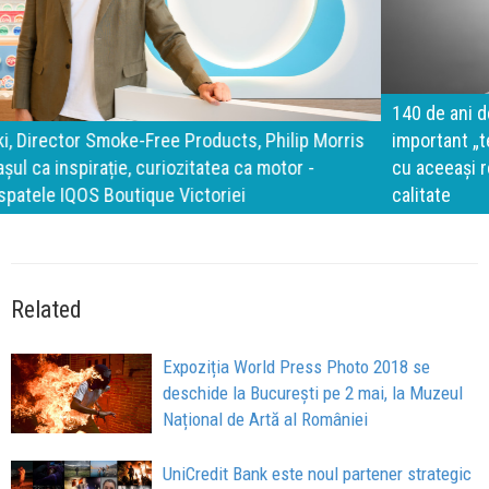
140 de ani de Mercedes-Benz. Ramona Pîrlog: Cel mai
important „test al timpului” este să inovăm constant, dar
cu aceeași responsabilitate față de oameni, siguranță și
calitate
Related
Expoziția World Press Photo 2018 se
deschide la București pe 2 mai, la Muzeul
Național de Artă al României
UniCredit Bank este noul partener strategic