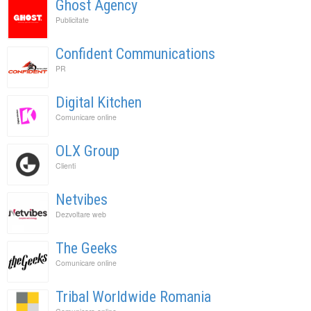
Ghost Agency
Publicitate
Confident Communications
PR
Digital Kitchen
Comunicare online
OLX Group
Clienti
Netvibes
Dezvoltare web
The Geeks
Comunicare online
Tribal Worldwide Romania