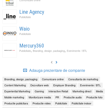
Comunicare online
Line Agency
Publicitate
Waio
Publicitate
Mercury360
,
,
Publicitate
Branding, design, packaging
Evenimente / BTL
Adauga prezentare de companie
Branding, design, packaging
Comunicare online
Consultanta de marketing
Content Marketing
Dezvoltare web
Employer Branding
Evenimente / BTL
Experiential Marketing
Gaming
Interactive Retail
Marketing direct
Media
Mobile marketing
Monitorizare media
PR
Productie audio
Productie foto
Productie publicitara
Productie video
Publicitate
Publicitate indoor