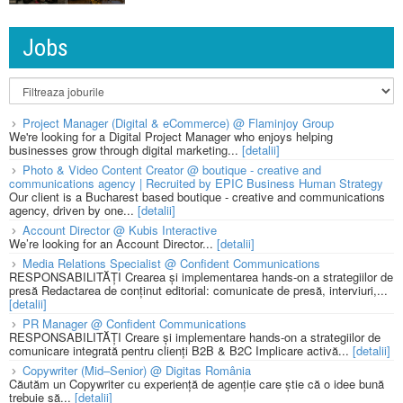
Jobs
Project Manager (Digital & eCommerce) @ Flaminjoy Group
We're looking for a Digital Project Manager who enjoys helping
businesses grow through digital marketing...
[detalii]
Photo & Video Content Creator @ boutique - creative and
communications agency | Recruited by EPIC Business Human Strategy
Our client is a Bucharest based boutique - creative and communications
agency, driven by one...
[detalii]
Account Director @ Kubis Interactive
We’re looking for an Account Director...
[detalii]
Media Relations Specialist @ Confident Communications
RESPONSABILITĂȚI Crearea și implementarea hands-on a strategiilor de
presă Redactarea de conținut editorial: comunicate de presă, interviuri,...
[detalii]
PR Manager @ Confident Communications
RESPONSABILITĂȚI Creare și implementare hands-on a strategiilor de
comunicare integrată pentru clienți B2B & B2C Implicare activă...
[detalii]
Copywriter (Mid–Senior) @ Digitas România
Căutăm un Copywriter cu experiență de agenție care știe că o idee bună
trebuie să...
[detalii]