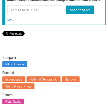
Info
Companii
Nikon Europe
Branduri
Greenpeace
National Geographic
SanDisk
World Press Photo
Oameni
Roie Galitz