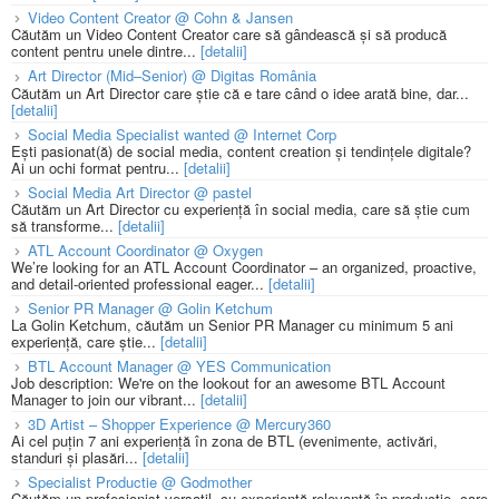
Video Content Creator @ Cohn & Jansen
Căutăm un Video Content Creator care să gândească și să producă
content pentru unele dintre...
[detalii]
Art Director (Mid–Senior) @ Digitas România
Căutăm un Art Director care știe că e tare când o idee arată bine, dar...
[detalii]
Social Media Specialist wanted @ Internet Corp
Ești pasionat(ă) de social media, content creation și tendințele digitale?
Ai un ochi format pentru...
[detalii]
Social Media Art Director @ pastel
Căutăm un Art Director cu experiență în social media, care să știe cum
să transforme...
[detalii]
ATL Account Coordinator @ Oxygen
We’re looking for an ATL Account Coordinator – an organized, proactive,
and detail-oriented professional eager...
[detalii]
Senior PR Manager @ Golin Ketchum
La Golin Ketchum, căutăm un Senior PR Manager cu minimum 5 ani
experiență, care știe...
[detalii]
BTL Account Manager @ YES Communication
Job description: We're on the lookout for an awesome BTL Account
Manager to join our vibrant...
[detalii]
3D Artist – Shopper Experience @ Mercury360
Ai cel puțin 7 ani experiență în zona de BTL (evenimente, activări,
standuri și plasări...
[detalii]
Specialist Productie @ Godmother
Căutăm un profesionist versatil, cu experiență relevantă în producție, care