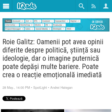
Roie Galitz: Oamenii pot avea opinii
diferite despre politică, știință sau
ideologie, dar o imagine puternică
poate depăși multe bariere. Poate
crea o reacție emoțională imediată
28 May., 14:00 PM
•
SpotLight
•
Andrei Hategan