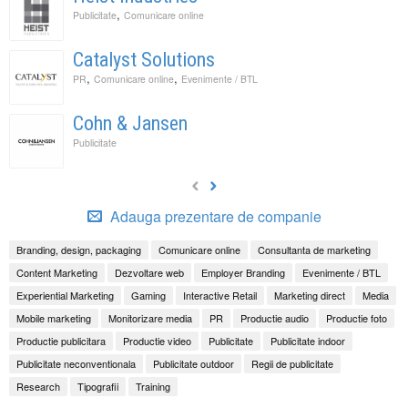
,
Publicitate
Comunicare online
Catalyst Solutions
,
,
PR
Comunicare online
Evenimente / BTL
Cohn & Jansen
Publicitate
Adauga prezentare de companie
Branding, design, packaging
Comunicare online
Consultanta de marketing
Content Marketing
Dezvoltare web
Employer Branding
Evenimente / BTL
Experiential Marketing
Gaming
Interactive Retail
Marketing direct
Media
Mobile marketing
Monitorizare media
PR
Productie audio
Productie foto
Productie publicitara
Productie video
Publicitate
Publicitate indoor
Publicitate neconventionala
Publicitate outdoor
Regii de publicitate
Research
Tipografii
Training