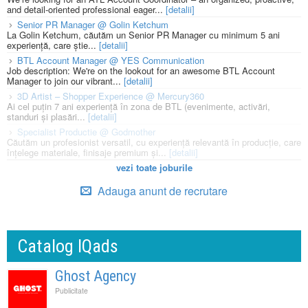
and detail-oriented professional eager...
[detalii]
Senior PR Manager @ Golin Ketchum
La Golin Ketchum, căutăm un Senior PR Manager cu minimum 5 ani
experiență, care știe...
[detalii]
BTL Account Manager @ YES Communication
Job description: We're on the lookout for an awesome BTL Account
Manager to join our vibrant...
[detalii]
3D Artist – Shopper Experience @ Mercury360
Ai cel puțin 7 ani experiență în zona de BTL (evenimente, activări,
standuri și plasări...
[detalii]
Specialist Productie @ Godmother
Căutăm un profesionist versatil, cu experiență relevantă în producție, care
înțelege materiale, finisaje premium și...
[detalii]
vezi toate joburile
Adauga anunt de recrutare
Catalog IQads
Ghost Agency
Publicitate