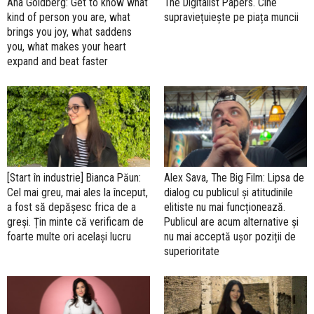
Ana Goldberg: Get to know what
The Digitalist Papers. Cine
kind of person you are, what
supraviețuiește pe piața muncii
brings you joy, what saddens
you, what makes your heart
expand and beat faster
[Start în industrie] Bianca Păun:
Alex Sava, The Big Film: Lipsa de
Cel mai greu, mai ales la început,
dialog cu publicul și atitudinile
a fost să depășesc frica de a
elitiste nu mai funcționează.
greși. Țin minte că verificam de
Publicul are acum alternative și
foarte multe ori același lucru
nu mai acceptă ușor poziții de
superioritate