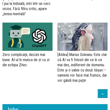
l pui la îndoială, intri într-un cerc
vicios. Fără filtru critic, apare
„lenea mentală”
Zero complicații, decizii mai
[AIdea] Marius Goleanu: Este clar
bune: AI-ul în munca de zi cu zi
că AI va fi folosit din ce în ce
din echipa Zitec
mai des, indiferent de domeniu.
Este și o sabie cu două tăișuri –
oamenii vor face mai frumos, dar
vor gândi mai puțin
»
Jobs