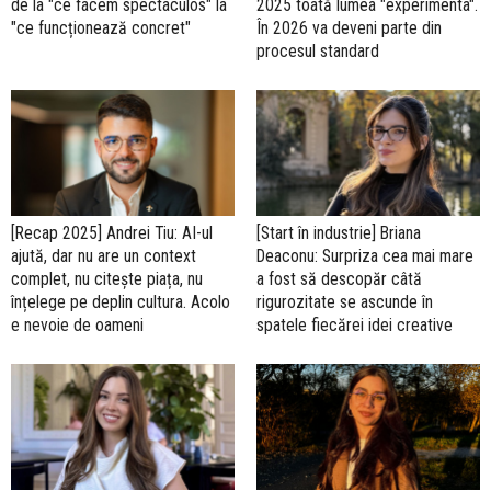
de la "ce facem spectaculos" la
2025 toată lumea "experimenta".
"ce funcționează concret"
În 2026 va deveni parte din
procesul standard
[Recap 2025] Andrei Tiu: AI-ul
[Start în industrie] Briana
ajută, dar nu are un context
Deaconu: Surpriza cea mai mare
complet, nu citește piața, nu
a fost să descopăr câtă
înțelege pe deplin cultura. Acolo
rigurozitate se ascunde în
e nevoie de oameni
spatele fiecărei idei creative