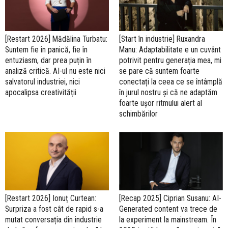
[Restart 2026] Mădălina Turbatu:
[Start în industrie] Ruxandra
Suntem fie în panică, fie în
Manu: Adaptabilitate e un cuvânt
entuziasm, dar prea puțin în
potrivit pentru generația mea, mi
analiză critică. AI-ul nu este nici
se pare că suntem foarte
salvatorul industriei, nici
conectați la ceea ce se întâmplă
apocalipsa creativității
în jurul nostru și că ne adaptăm
foarte ușor ritmului alert al
schimbărilor
[Restart 2026] Ionuț Curtean:
[Recap 2025] Ciprian Susanu: AI-
Surpriza a fost cât de rapid s-a
Generated content va trece de
mutat conversația din industrie
la experiment la mainstream. În