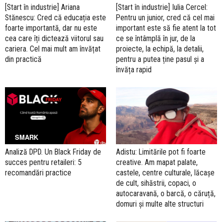
[Start în industrie] Ariana
[Start în industrie] Iulia Cercel:
Stănescu: Cred că educația este
Pentru un junior, cred că cel mai
foarte importantă, dar nu este
important este să fie atent la tot
cea care îți dictează viitorul sau
ce se întâmplă în jur, de la
cariera. Cel mai mult am învățat
proiecte, la echipă, la detalii,
din practică
pentru a putea ține pasul și a
învăța rapid
SMARK
Analiză DPD. Un Black Friday de
Adistu: Limitările pot fi foarte
succes pentru retaileri: 5
creative. Am mapat palate,
recomandări practice
castele, centre culturale, lăcașe
de cult, sihăstrii, copaci, o
autocaravană, o barcă, o căruță,
domuri și multe alte structuri