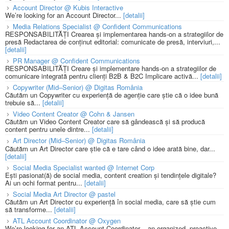
Account Director @ Kubis Interactive
We’re looking for an Account Director...
[detalii]
Media Relations Specialist @ Confident Communications
RESPONSABILITĂȚI Crearea și implementarea hands-on a strategiilor de
presă Redactarea de conținut editorial: comunicate de presă, interviuri,...
[detalii]
PR Manager @ Confident Communications
RESPONSABILITĂȚI Creare și implementare hands-on a strategiilor de
comunicare integrată pentru clienți B2B & B2C Implicare activă...
[detalii]
Copywriter (Mid–Senior) @ Digitas România
Căutăm un Copywriter cu experiență de agenție care știe că o idee bună
trebuie să...
[detalii]
Video Content Creator @ Cohn & Jansen
Căutăm un Video Content Creator care să gândească și să producă
content pentru unele dintre...
[detalii]
Art Director (Mid–Senior) @ Digitas România
Căutăm un Art Director care știe că e tare când o idee arată bine, dar...
[detalii]
Social Media Specialist wanted @ Internet Corp
Ești pasionat(ă) de social media, content creation și tendințele digitale?
Ai un ochi format pentru...
[detalii]
Social Media Art Director @ pastel
Căutăm un Art Director cu experiență în social media, care să știe cum
să transforme...
[detalii]
ATL Account Coordinator @ Oxygen
We’re looking for an ATL Account Coordinator – an organized, proactive,