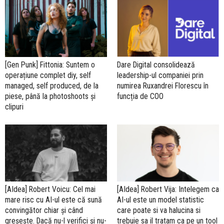
[Gen Punk] Fittonia: Suntem o
Dare Digital consolidează
operațiune complet diy, self
leadership-ul companiei prin
managed, self produced, de la
numirea Ruxandrei Florescu în
piese, până la photoshoots și
funcția de COO
clipuri
[AIdea] Robert Voicu: Cel mai
[AIdea] Robert Vija: Intelegem ca
mare risc cu AI-ul este că sună
AI-ul este un model statistic
convingător chiar și când
care poate si va halucina si
greșește. Dacă nu-l verifici și nu-
trebuie sa il tratam ca pe un tool