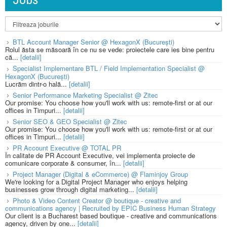
BTL Account Manager Senior @ HexagonX (București)
Rolul ăsta se măsoară în ce nu se vede: proiectele care ies bine pentru
că...
[detalii]
Specialist Implementare BTL / Field Implementation Specialist @
HexagonX (București)
Lucrăm dintr-o hală...
[detalii]
Senior Performance Marketing Specialist @ Zitec
Our promise: You choose how you'll work with us: remote-first or at our
offices in Timpuri...
[detalii]
Senior SEO & GEO Specialist @ Zitec
Our promise: You choose how you'll work with us: remote-first or at our
offices in Timpuri...
[detalii]
PR Account Executive @ TOTAL PR
În calitate de PR Account Executive, vei implementa proiecte de
comunicare corporate & consumer, în...
[detalii]
Project Manager (Digital & eCommerce) @ Flaminjoy Group
We're looking for a Digital Project Manager who enjoys helping
businesses grow through digital marketing...
[detalii]
Photo & Video Content Creator @ boutique - creative and
communications agency | Recruited by EPIC Business Human Strategy
Our client is a Bucharest based boutique - creative and communications
agency, driven by one...
[detalii]