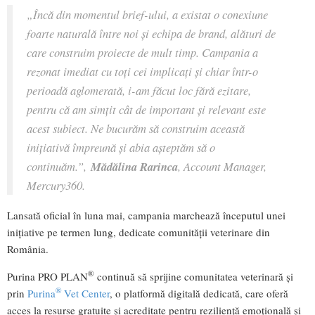
„Încă din momentul brief-ului, a existat o conexiune
foarte naturală între noi și echipa de brand, alături de
care construim proiecte de mult timp. Campania a
rezonat imediat cu toți cei implicați și chiar într-o
perioadă aglomerată, i-am făcut loc fără ezitare,
pentru că am simțit cât de important și relevant este
acest subiect. Ne bucurăm să construim această
inițiativă împreună și abia așteptăm să o
continuăm.”,
Mădălina Rarinca
, Account Manager,
Mercury360.
Lansată oficial în luna mai, campania marchează începutul unei
inițiative pe termen lung, dedicate comunității veterinare din
România.
®
Purina PRO PLAN
continuă să sprijine comunitatea veterinară și
®
prin
Purina
Vet Center
, o platformă digitală dedicată, care oferă
acces la resurse gratuite și acreditate pentru reziliență emoțională și