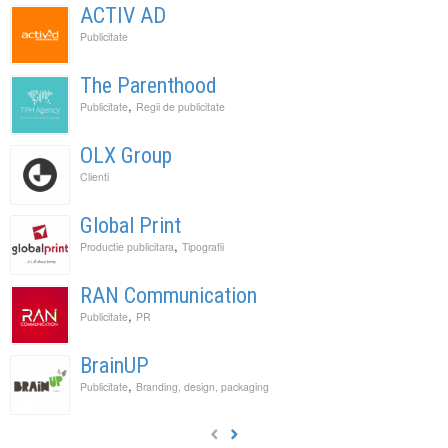
ACTIV AD
Publicitate
The Parenthood
,
Publicitate
Regii de publicitate
OLX Group
Clienti
Global Print
,
Productie publicitara
Tipografii
RAN Communication
,
Publicitate
PR
BrainUP
,
Publicitate
Branding, design, packaging