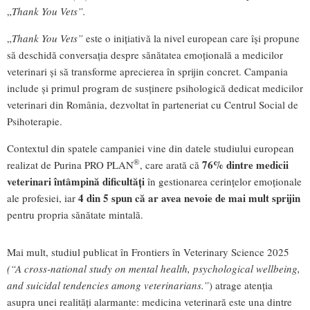
„
Thank You Vets”.
„
Thank You Vets”
este o inițiativă la nivel european care își propune
să deschidă conversația despre sănătatea emoțională a medicilor
veterinari și să transforme aprecierea în sprijin concret. Campania
include și primul program de susținere psihologică dedicat medicilor
veterinari din România, dezvoltat în parteneriat cu Centrul Social de
Psihoterapie.
Contextul din spatele campaniei vine din datele studiului european
®
76% dintre medicii
realizat de Purina PRO PLAN
, care arată că
veterinari întâmpină
dificultăți
în gestionarea cerințelor emoționale
4 din 5 spun că ar avea nevoie de mai mult sprijin
ale profesiei, iar
pentru propria sănătate mintală.
Mai mult, studiul publicat în Frontiers în Veterinary Science 2025
(“A cross-national study on mental health, psychological wellbeing,
and suicidal tendencies among veterinarians.”
) atrage atenția
asupra unei realități alarmante: medicina veterinară este una dintre