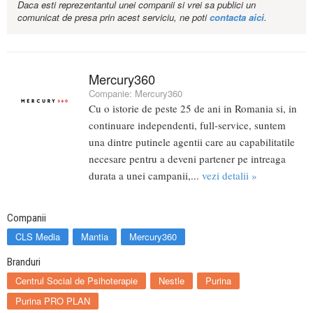
Daca esti reprezentantul unei companii si vrei sa publici un
comunicat de presa prin acest serviciu, ne poti
contacta aici
.
Mercury360
Companie:
Mercury360
Cu o istorie de peste 25 de ani in Romania si, in
continuare independenti, full-service, suntem
una dintre putinele agentii care au capabilitatile
necesare pentru a deveni partener pe intreaga
durata a unei campanii,...
vezi detalii »
Companii
CLS Media
Mantia
Mercury360
Branduri
Centrul Social de Psihoterapie
Nestle
Purina
Purina PRO PLAN