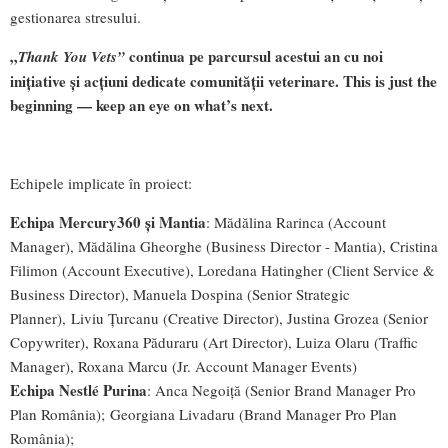
gestionarea stresului.
„
continua pe parcursul acestui an cu noi
Thank You Vets”
inițiative și acțiuni dedicate comunității veterinare.
T
his is just the
beginning — keep an eye on what’s next.
Echipele implicate în proiect:
Echipa Mercury360 și Mantia
: Mădălina Rarinca (Account
Manager), Mădălina Gheorghe (Business Director - Mantia), Cristina
Filimon (Account Executive), Loredana Hatingher (Client Service &
Business Director), Manuela Dospina (Senior Strategic
Planner),
Liviu Țurcanu (Creative Director), Justina Grozea (Senior
Copywriter), Roxana Păduraru (Art Director), Luiza Olaru (Traffic
Manager), Roxana Marcu (Jr. Account Manager Events)
Echipa
Nestlé
Purina
: Anca Negoiță (Senior Brand Manager Pro
Plan România); Georgiana Livadaru (Brand Manager Pro Plan
România);