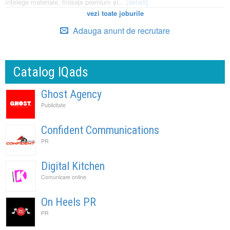
înțelege materiale, finisaje premium și...
[detalii]
vezi toate joburile
Adauga anunt de recrutare
Catalog IQads
Ghost Agency
Publicitate
Confident Communications
PR
Digital Kitchen
Comunicare online
On Heels PR
PR