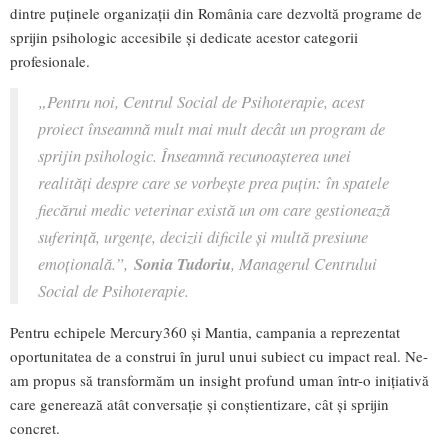
dintre puținele organizații din România care dezvoltă programe de
sprijin psihologic accesibile și dedicate acestor categorii
profesionale.
„Pentru noi, Centrul Social de Psihoterapie, acest
proiect înseamnă mult mai mult decât un program de
sprijin psihologic. Înseamnă recunoașterea unei
realități despre care se vorbește prea puțin: în spatele
fiecărui medic veterinar există un om care gestionează
suferință, urgențe, decizii dificile și multă presiune
emoțională.”,
Sonia Tudoriu
, Managerul Centrului
Social de Psihoterapie.
Pentru echipele Mercury360 și Mantia, campania a reprezentat
oportunitatea de a construi în jurul unui subiect cu impact real. Ne-
am propus să transformăm un insight profund uman într-o inițiativă
care generează atât conversație și conștientizare, cât și sprijin
concret.