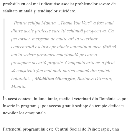
profesiile cu cel mai ridicat risc asociat problemelor severe de
sănătate mintală și tendințelor suicidare.
„Pentru echipa Mantia,
„Thank You Vets”
a fost unul
dintre acele proiecte care îți schimbă perspectiva. Ca
pet owner, mergeam de multe ori la veterinar
concentrată exclusiv pe binele animalului meu, fără să
am în vedere presiunea emoțională pe care o
presupune această profesie. Campania asta ne-a făcut
să conștientizăm mai mult partea umană din spatele
halatului.”,
Mădălina Gheorghe
, Business Director,
Mantia.
În acest context, în luna iunie, medicii veterinari din România se pot
înscrie în program și pot accesa gratuit ședințe de terapie dedicate
nevoilor lor emoționale.
Partenerul programului este Centrul Social de Psihoterapie, una