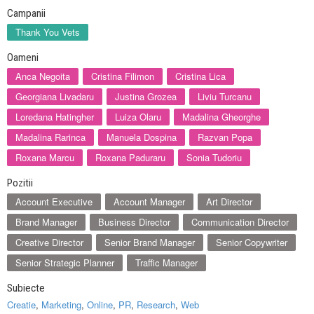
Campanii
Thank You Vets
Oameni
Anca Negoita
Cristina Filimon
Cristina Lica
Georgiana Livadaru
Justina Grozea
Liviu Turcanu
Loredana Hatingher
Luiza Olaru
Madalina Gheorghe
Madalina Rarinca
Manuela Dospina
Razvan Popa
Roxana Marcu
Roxana Paduraru
Sonia Tudoriu
Pozitii
Account Executive
Account Manager
Art Director
Brand Manager
Business Director
Communication Director
Creative Director
Senior Brand Manager
Senior Copywriter
Senior Strategic Planner
Traffic Manager
Subiecte
Creatie
,
Marketing
,
Online
,
PR
,
Research
,
Web