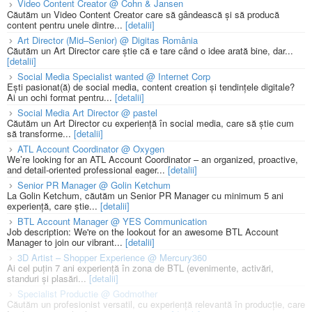
Video Content Creator @ Cohn & Jansen
Căutăm un Video Content Creator care să gândească și să producă
content pentru unele dintre...
[detalii]
Art Director (Mid–Senior) @ Digitas România
Căutăm un Art Director care știe că e tare când o idee arată bine, dar...
[detalii]
Social Media Specialist wanted @ Internet Corp
Ești pasionat(ă) de social media, content creation și tendințele digitale?
Ai un ochi format pentru...
[detalii]
Social Media Art Director @ pastel
Căutăm un Art Director cu experiență în social media, care să știe cum
să transforme...
[detalii]
ATL Account Coordinator @ Oxygen
We’re looking for an ATL Account Coordinator – an organized, proactive,
and detail-oriented professional eager...
[detalii]
Senior PR Manager @ Golin Ketchum
La Golin Ketchum, căutăm un Senior PR Manager cu minimum 5 ani
experiență, care știe...
[detalii]
BTL Account Manager @ YES Communication
Job description: We're on the lookout for an awesome BTL Account
Manager to join our vibrant...
[detalii]
3D Artist – Shopper Experience @ Mercury360
Ai cel puțin 7 ani experiență în zona de BTL (evenimente, activări,
standuri și plasări...
[detalii]
Specialist Productie @ Godmother
Căutăm un profesionist versatil, cu experiență relevantă în producție, care