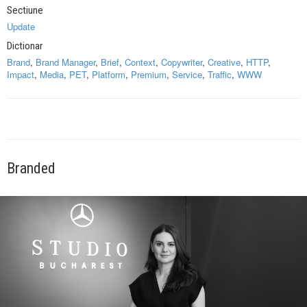
Sectiune
Update
Dictionar
Brand
,
Brand Manager
,
Brief
,
Context
,
Copywriter
,
Creative
,
HTTP
,
Impact
,
Media
,
PET
,
Platform
,
Premium
,
Service
,
Traffic
,
WWW
Branded