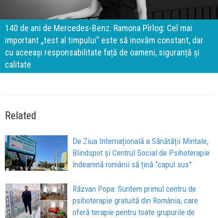
140 de ani de Mercedes-Benz. Ramona Pîrlog: Cel mai
important „test al timpului” este să inovăm constant, dar
cu aceeași responsabilitate față de oameni, siguranță și
calitate
Related
De Ziua Internațională a Sănătății Mintale,
Blindspot și Centrul Social de Psihoterapie
îndeamnă românii să țină “capul sus”
Răzvan Popa: Suntem primul centru de
psihoterapie gratuită din România, care
oferă terapie pentru toate grupurile de