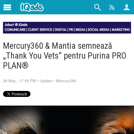
Mercury360 & Mantia semnează
„Thank You Vets” pentru Purina PRO
PLAN®
28 May., 17:59 PM
•
Update
•
Mercury360