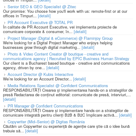
Senior SEO & GEO Specialist @ Zitec
Our promise: You choose how you'll work with us: remote-first or at our
offices in Timpuri...
[detalii]
PR Account Executive @ TOTAL PR
În calitate de PR Account Executive, vei implementa proiecte de
comunicare corporate & consumer, în...
[detalii]
Project Manager (Digital & eCommerce) @ Flaminjoy Group
We're looking for a Digital Project Manager who enjoys helping
businesses grow through digital marketing...
[detalii]
Photo & Video Content Creator @ boutique - creative and
communications agency | Recruited by EPIC Business Human Strategy
Our client is a Bucharest based boutique - creative and communications
agency, driven by one...
[detalii]
Account Director @ Kubis Interactive
We’re looking for an Account Director...
[detalii]
Media Relations Specialist @ Confident Communications
RESPONSABILITĂȚI Crearea și implementarea hands-on a strategiilor de
presă Redactarea de conținut editorial: comunicate de presă, interviuri,...
[detalii]
PR Manager @ Confident Communications
RESPONSABILITĂȚI Creare și implementare hands-on a strategiilor de
comunicare integrată pentru clienți B2B & B2C Implicare activă...
[detalii]
Copywriter (Mid–Senior) @ Digitas România
Căutăm un Copywriter cu experiență de agenție care știe că o idee bună
trebuie să...
[detalii]