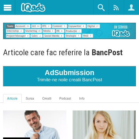
Articole care fac referire la
BancPost
AdSubmission
Trimite-ne noile creatii BancPost
Articole
Sursa
Creatii
Podcast
Info