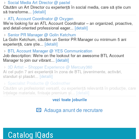
Social Media Art Director @ pastel
Căutăm un Art Director cu experiență în social media, care să știe cum
să transforme...
[detalii]
ATL Account Coordinator @ Oxygen
We’re looking for an ATL Account Coordinator – an organized, proactive,
and detail-oriented professional eager...
[detalii]
Senior PR Manager @ Golin Ketchum
La Golin Ketchum, căutăm un Senior PR Manager cu minimum 5 ani
experiență, care știe...
[detalii]
BTL Account Manager @ YES Communication
Job description: We're on the lookout for an awesome BTL Account
Manager to join our vibrant...
[detalii]
3D Artist – Shopper Experience @ Mercury360
Ai cel puțin 7 ani experiență în zona de BTL (evenimente, activări,
standuri și plasări...
[detalii]
Specialist Productie @ Godmother
Căutăm un profesionist versatil, cu experiență relevantă în producție, care
înțelege materiale, finisaje premium și...
[detalii]
vezi toate joburile
Adauga anunt de recrutare
Catalog IQads