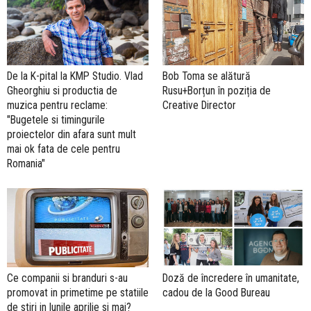
De la K-pital la KMP Studio. Vlad
Bob Toma se alătură
Gheorghiu si productia de
Rusu+Borțun în poziția de
muzica pentru reclame:
Creative Director
"Bugetele si timingurile
proiectelor din afara sunt mult
mai ok fata de cele pentru
Romania"
Ce companii si branduri s-au
Doză de încredere în umanitate,
promovat in primetime pe statiile
cadou de la Good Bureau
de stiri in lunile aprilie si mai?