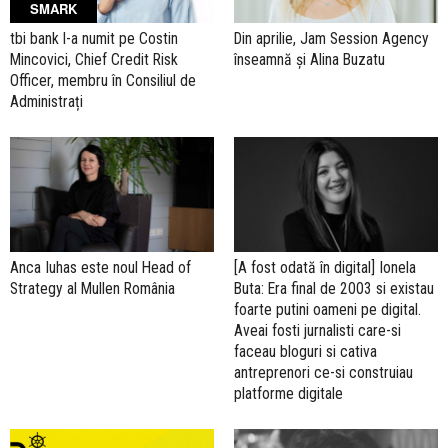
SMARK
tbi bank l-a numit pe Costin
Din aprilie, Jam Session Agency
Mincovici, Chief Credit Risk
înseamnă și Alina Buzatu
Officer, membru în Consiliul de
Administrați
Anca Iuhas este noul Head of
[A fost odată în digital] Ionela
Strategy al Mullen România
Buta: Era final de 2003 si existau
foarte putini oameni pe digital.
Aveai fosti jurnalisti care-si
faceau bloguri si cativa
antreprenori ce-si construiau
platforme digitale