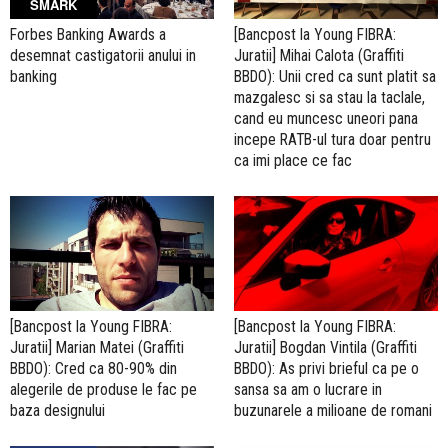
SMARK
Forbes Banking Awards a
[Bancpost la Young FIBRA:
desemnat castigatorii anului in
Juratii] Mihai Calota (Graffiti
banking
BBDO): Unii cred ca sunt platit sa
mazgalesc si sa stau la taclale,
cand eu muncesc uneori pana
incepe RATB-ul tura doar pentru
ca imi place ce fac
[Bancpost la Young FIBRA:
[Bancpost la Young FIBRA:
Juratii] Marian Matei (Graffiti
Juratii] Bogdan Vintila (Graffiti
BBDO): Cred ca 80-90% din
BBDO): As privi brieful ca pe o
alegerile de produse le fac pe
sansa sa am o lucrare in
baza designului
buzunarele a milioane de romani