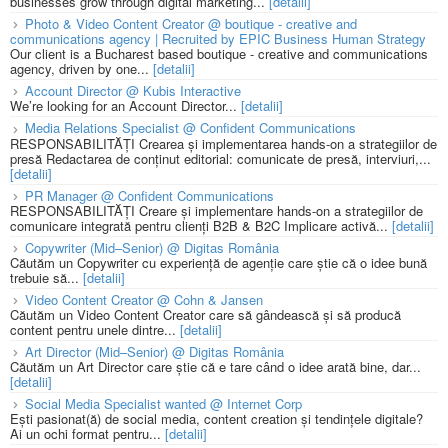
businesses grow through digital marketing...
[detalii]
Photo & Video Content Creator @ boutique - creative and
communications agency | Recruited by EPIC Business Human Strategy
Our client is a Bucharest based boutique - creative and communications
agency, driven by one...
[detalii]
Account Director @ Kubis Interactive
We’re looking for an Account Director...
[detalii]
Media Relations Specialist @ Confident Communications
RESPONSABILITĂȚI Crearea și implementarea hands-on a strategiilor de
presă Redactarea de conținut editorial: comunicate de presă, interviuri,...
[detalii]
PR Manager @ Confident Communications
RESPONSABILITĂȚI Creare și implementare hands-on a strategiilor de
comunicare integrată pentru clienți B2B & B2C Implicare activă...
[detalii]
Copywriter (Mid–Senior) @ Digitas România
Căutăm un Copywriter cu experiență de agenție care știe că o idee bună
trebuie să...
[detalii]
Video Content Creator @ Cohn & Jansen
Căutăm un Video Content Creator care să gândească și să producă
content pentru unele dintre...
[detalii]
Art Director (Mid–Senior) @ Digitas România
Căutăm un Art Director care știe că e tare când o idee arată bine, dar...
[detalii]
Social Media Specialist wanted @ Internet Corp
Ești pasionat(ă) de social media, content creation și tendințele digitale?
Ai un ochi format pentru...
[detalii]