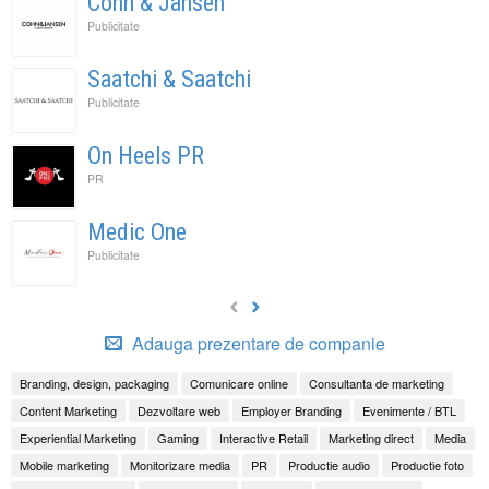
Cohn & Jansen
Publicitate
Saatchi & Saatchi
Publicitate
On Heels PR
PR
Medic One
Publicitate
Adauga prezentare de companie
Branding, design, packaging
Comunicare online
Consultanta de marketing
Content Marketing
Dezvoltare web
Employer Branding
Evenimente / BTL
Experiential Marketing
Gaming
Interactive Retail
Marketing direct
Media
Mobile marketing
Monitorizare media
PR
Productie audio
Productie foto