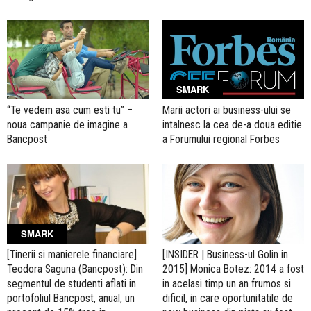
SMARK
“Te vedem asa cum esti tu” –
Marii actori ai business-ului se
noua campanie de imagine a
intalnesc la cea de-a doua editie
Bancpost
a Forumului regional Forbes
SMARK
[Tinerii si manierele financiare]
[INSIDER | Business-ul Golin in
Teodora Saguna (Bancpost): Din
2015] Monica Botez: 2014 a fost
segmentul de studenti aflati in
in acelasi timp un an frumos si
portofoliul Bancpost, anual, un
dificil, in care oportunitatile de